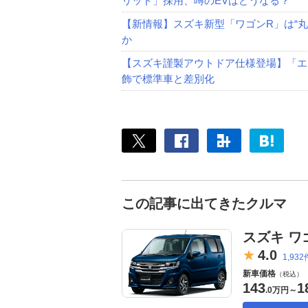
リッド」採用、噂のEVはどうなる？
【新情報】スズキ新型「ワゴンR」は“丸目
か
【スズキ謹製アウトドア仕様登場】「エ
飾で標準車と差別化
この記事に出てきたクルマ
スズキ ワ
4.
0
1,932
新車価格
（税込）
143
1
.
0万円
～