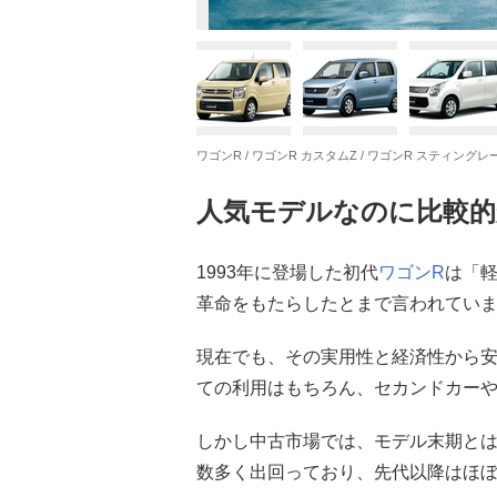
ワゴンR / ワゴンR カスタムZ / ワゴンR スティング
人気モデルなのに比較的
1993年に登場した初代
ワゴンR
は「
革命をもたらしたとまで言われてい
現在でも、その実用性と経済性から
ての利用はもちろん、セカンドカー
しかし中古市場では、モデル末期とは
数多く出回っており、先代以降はほ