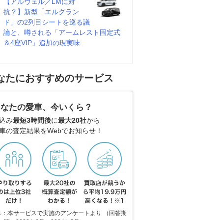
【アルヴェル／LMに対
抗？】新型「エルグラン
ド」の2列目シートを巡る議
論と、噂される「アームレスト固定式
＆4座VIP」追加の現実味
なたにおすすめのサービス
あなたの愛車、今いくら？
込み
最短3時間後
に
最大20社
から
車の査定結果をWebでお知らせ！
1：本サービスで実施のアンケートより （回答期