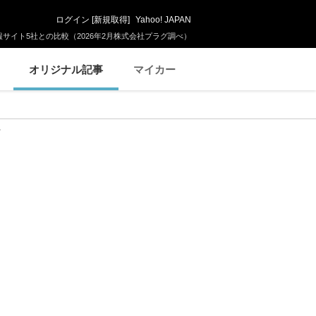
ログイン
[
新規取得
]
Yahoo! JAPAN
サイト5社との比較（2026年2月株式会社プラグ調べ）
オリジナル記事
マイカー
”