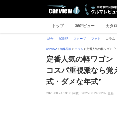
トップ
360°ビュー
カタ
総合
試乗記
スクープ
フォト
コラム
carview!
>
編集記事
>
コラム
>
定番人気の軽ワゴン「
定番人気の軽ワゴン
コスパ重視派なら覚
式・ダメな年式”
2025.08.24 19:30
掲載
2025.08.24 23:07
更新