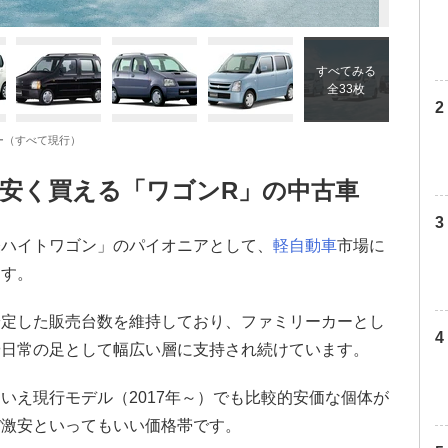
すべてみる
全33枚
レー（すべて現行）
安く買える「ワゴンR」の中古車
軽ハイトワゴン」のパイオニアとして、
軽自動車
市場に
ます。
安定した販売台数を維持しており、ファミリーカーとし
や日常の足として幅広い層に支持され続けています。
いえ現行モデル（2017年～）でも比較的安価な個体が
ぼ激安といってもいい価格帯です。