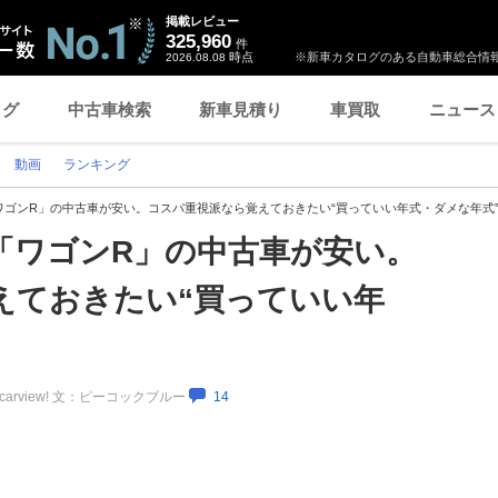
掲載レビュー
325,960
件
時点
※新車カタログのある自動車総合情報
2026.08.08
ログ
中古車検索
新車見積り
車買取
ニュース
動画
ランキング
ワゴンR」の中古車が安い。コスパ重視派なら覚えておきたい“買っていい年式・ダメな年式
「ワゴンR」の中古車が安い。
えておきたい“買っていい年
carview! 文：ピーコックブルー
14