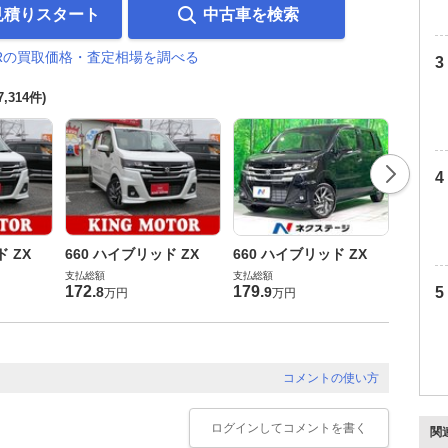
見積りスタート
中古車を検索
Rの買取価格・査定相場を調べる
7,314件)
660 
ド ZX
660 ハイブリッド ZX
660 ハイブリッド ZX
支払総額
支払総額
支払総額
199
.
9
172
.
179
.
8
9
万円
万円
コメントの使い方
ログイン
してコメントを書く
関