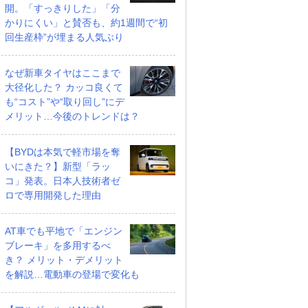
開。「すっきりした」「分
かりにくい」と賛否も、約1週間で“初
回生産枠”が埋まる人気ぶり
なぜ新車タイヤはここまで
大径化した？ カッコ良くて
も“コスト”や“取り回し”にデ
メリット…今後のトレンドは？
【BYDは本気で軽市場を奪
いにきた？】新型「ラッ
コ」発表。日本人技術者ゼ
ロで専用開発した理由
AT車でも平地で「エンジン
ブレーキ」を多用するべ
き？ メリット・デメリット
を解説…電動車の登場で変化も