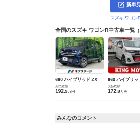
新車
スズキ ワゴン
全国のスズキ ワゴンR中古車一覧
(
660 ハイブリッド ZX
660 ハイブリッ
支払総額
支払総額
192
.
172
.
9
8
万円
万円
みんなのコメント