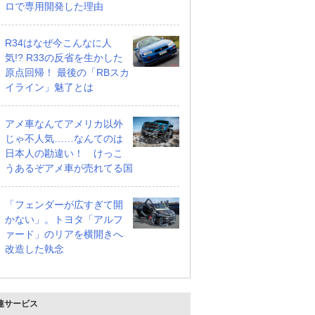
ロで専用開発した理由
R34はなぜ今こんなに人
気!? R33の反省を生かした
原点回帰！ 最後の「RBスカ
イライン」魅了とは
アメ車なんてアメリカ以外
じゃ不人気……なんてのは
日本人の勘違い！ けっこ
うあるぞアメ車が売れてる国
ハイブリッド ZX
660 ZL
660 ハイブリッド ZX
支払総額
支払総額
146
.
172
.
9
8
万円
万円
万円
「フェンダーが広すぎて開
かない」。トヨタ「アルフ
ァード」のリアを横開きへ
改造した執念
連サービス