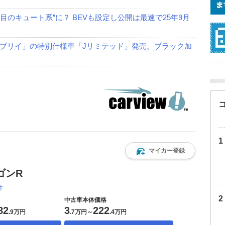
のキュート系”に？ BEVも設定し公開は最速で25年9月
ブリイ」の特別仕様車「Jリミテッド」発売。ブラック加
マイカー登録
ゴンR
件
中古車本体価格
82
3
222
.
9万円
.
7万円
～
.
4万円