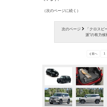
（次のページに続く）
次のページ
「クロスビ
派”の有力候
1
前へ