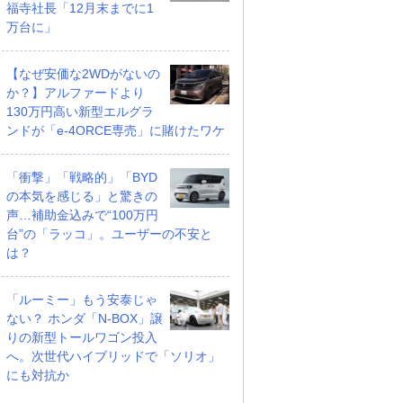
福寺社長「12月末までに1
万台に」
【なぜ安価な2WDがないの
か？】アルファードより
130万円高い新型エルグラ
ンドが「e-4ORCE専売」に賭けたワケ
「衝撃」「戦略的」「BYD
の本気を感じる」と驚きの
声…補助金込みで“100万円
台”の「ラッコ」。ユーザーの不安と
は？
「ルーミー」もう安泰じゃ
ない？ ホンダ「N-BOX」譲
りの新型トールワゴン投入
へ。次世代ハイブリッドで「ソリオ」
にも対抗か