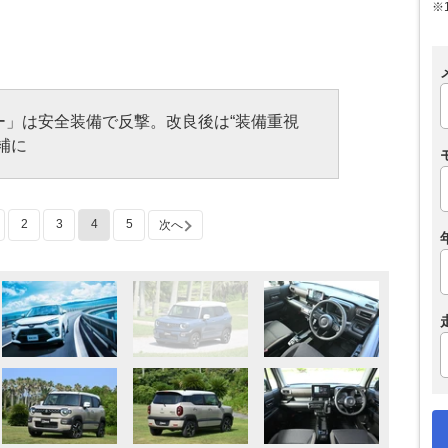
※
ー」は安全装備で反撃。改良後は“装備重視
補に
2
3
4
5
次へ