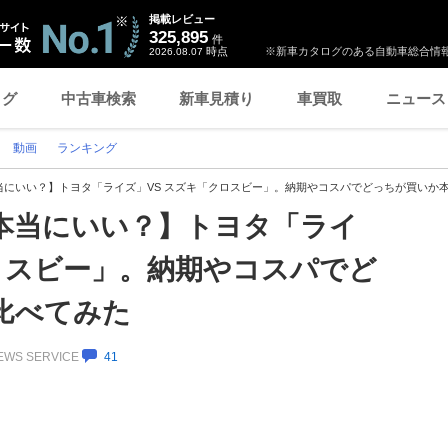
掲載レビュー
325,895
件
時点
※新車カタログのある自動車総合情報
2026.08.07
ログ
中古車検索
新車見積り
車買取
ニュース
動画
ランキング
当にいい？】トヨタ「ライズ」VS スズキ「クロスビー」。納期やコスパでどっちが買いか
本当にいい？】トヨタ「ライ
ロスビー」。納期やコスパでど
比べてみた
NEWS SERVICE
41