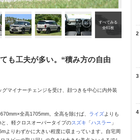
すべてみる
全61枚
ても工夫が多い。“積み方の自由
にビッグマイナーチェンジを受け、顔つきを中心に内外装
670mm×全高1705mm。全高を除けば、
ライズ
よりも
7mと、軽クロスオーバータイプの
スズキ
「
ハスラー
」
）の4.6mよりわずかに大きい程度に収まっています。自宅周