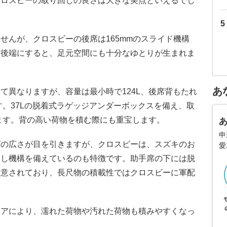
クロスビーの取り回しの良さは大きな美点といえるでし
せんが、クロスビーの後席は165mmのスライド機構
最後端にすると、足元空間にも十分なゆとりが生まれま
あ
て異なりますが、容量は最小時で124L、後席背もたれ
す。37Lの脱着式ラゲッジアンダーボックスを備え、取
えます。背の高い荷物を積む際にも重宝します。
申
ズの広さが目を引きますが、クロスビーは、スズキのお
愛
倒し機構を備えているのも特徴です。助手席の下には脱
用意されており、長尺物の積載性ではクロスビーに軍配
ロアにより、濡れた荷物や汚れた荷物も積みやすくなっ