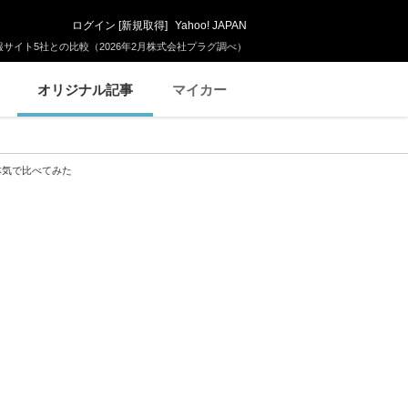
ログイン
[
新規取得
]
Yahoo! JAPAN
サイト5社との比較（2026年2月株式会社プラグ調べ）
オリジナル記事
マイカー
本気で比べてみた