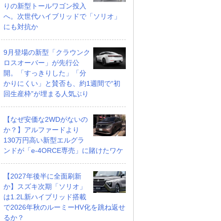
りの新型トールワゴン投入
へ。次世代ハイブリッドで「ソリオ」
にも対抗か
9月登場の新型「クラウンク
ロスオーバー」が先行公
開。「すっきりした」「分
かりにくい」と賛否も、約1週間で“初
回生産枠”が埋まる人気ぶり
【なぜ安価な2WDがないの
か？】アルファードより
130万円高い新型エルグラ
ンドが「e-4ORCE専売」に賭けたワケ
【2027年後半に全面刷新
か】スズキ次期「ソリオ」
は1.2L新ハイブリッド搭載
で2026年秋のルーミーHV化を跳ね返せ
るか？