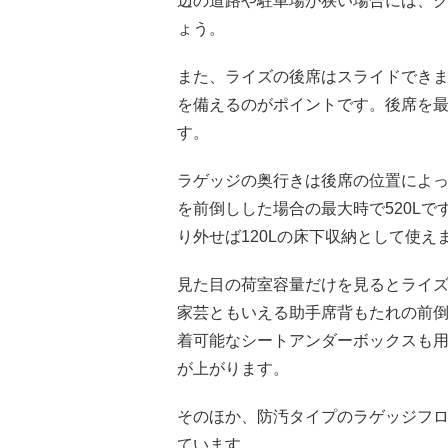
辺の道路や駐車場が狭い場合には、
ょう。
また、ライズの後席はスライドできま
を備えるのがポイントです。後席を
す。
ラゲッジの奥行きは後席の位置によっ
を前倒しした場合の最大時で520Lで
り外せば120Lの床下収納として使
見た目の荷室容量だけを見るとライ
家芸ともいえる助手席背もたれの前
着可能なシートアンダーボックスも
が上がります。
そのほか、防汚タイプのラゲッジフ
ています。