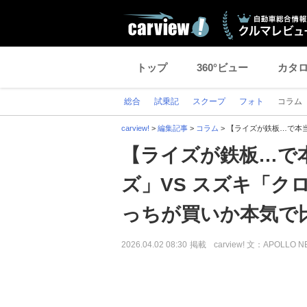
トップ
360°ビュー
カタ
総合
試乗記
スクープ
フォト
コラム
carview!
>
編集記事
>
コラム
>
【ライズが鉄板…で本
【ライズが鉄板…で
ズ」VS スズキ「ク
っちが買いか本気で
2026.04.02 08:30
掲載
carview! 文：APOLLO 