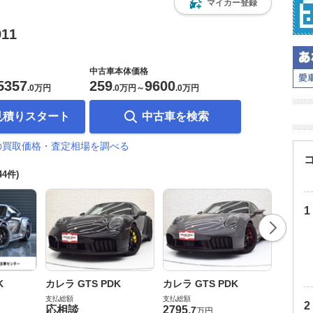
マイカー登録
11
中古車本体価格
5357
259
9600
.
0万円
.
0万円
～
.
0万円
見積りスタート
中古車を検索
1の買取価格・査定相場を調べる
044件)
GT3 P
K
カレラ GTS PDK
カレラ GTS PDK
支払総額
支払総額
支払総額
3950
.
応相談
2795
.
7
万円