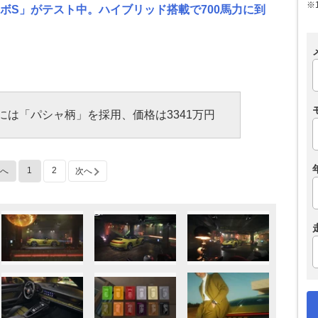
※
ターボS」がテスト中。ハイブリッド搭載で700馬力に到
には「パシャ柄」を採用、価格は3341万円
1
2
へ
次へ