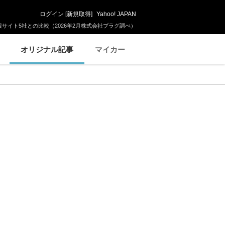
ログイン
[
新規取得
]
Yahoo! JAPAN
サイト5社との比較（2026年2月株式会社プラグ調べ）
オリジナル記事
マイカー