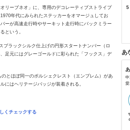
「オリーブネオ」に、専用のデコレーティブストライプ
1970年代にみられたステッカーをオマージュしてお
イバーが高速走行時やサーキット走行時にバックミラー
いるという。
グロスブラックシルク仕上げの円形スタートナンバー（ロ
あ
れ、足元にはグレーゴールドに彩られた「フックス」デ
のものとほぼ同一のポルシェクレスト（エンブレム）があ
申
愛
リルにはヘリテージバッジが装着される。
詳しくチェックする