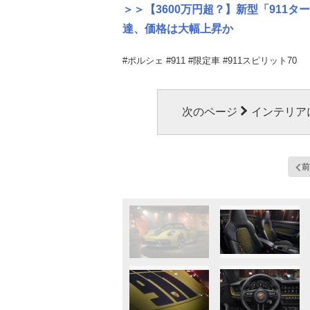
＞＞【3600万円超？】新型「911
達、価格は大幅上昇か
#ポルシェ #911 #限定車 #911スピリット70
次のページ
インテリア
前