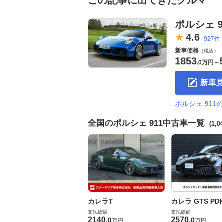
この記事に出てきたクルマ
ポルシェ 9
4.
6
927件
新車価格
（税込）
1853
.
0万円
～
新車
ポルシェ 91
全国のポルシェ 911中古車一覧
(1,
カレラT
カレラ GTS PD
支払総額
支払総額
2140
.
2570
.
0
0
万円
万円