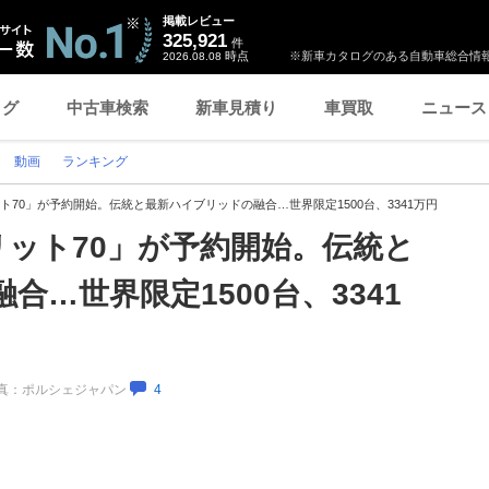
掲載レビュー
325,921
件
時点
※新車カタログのある自動車総合情報
2026.08.08
ログ
中古車検索
新車見積り
車買取
ニュース
動画
ランキング
ット70」が予約開始。伝統と最新ハイブリッドの融合…世界限定1500台、3341万円
リット70」が予約開始。伝統と
…世界限定1500台、3341
／写真：ポルシェジャパン
4