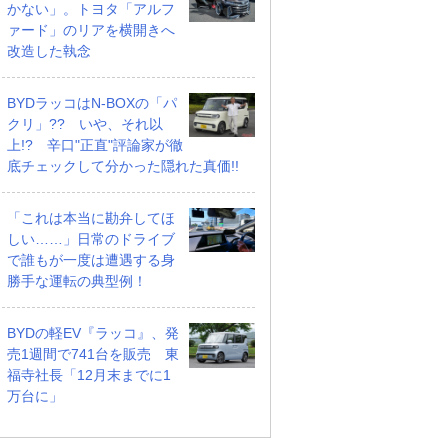
かない」。トヨタ「アルフ
ァード」のリアを横開きへ
改造した執念
BYDラッコはN-BOXの「パ
クリ」?? いや、それ以
上!? 辛口"正直"評論家が徹
底チェックして分かった隠れた真価!!
「これは本当に勘弁してほ
しい……」日常のドライブ
で誰もが一度は遭遇する身
勝手な運転の典型例！
BYDの軽EV『ラッコ』、発
売1週間で741台を販売 東
福寺社長「12月末までに1
万台に」