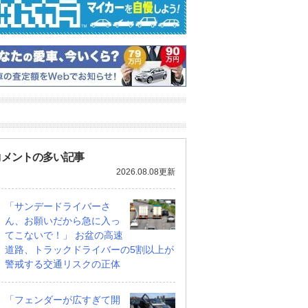
コメントの多い記事
2026.08.08更新
「サンデードライバーさ
ん、お願いだから急に入っ
てこないで！」 お盆の高速
道路、トラックドライバーの5割以上が
警戒する交通リスクの正体
DK
カレラ GTS PDK
GT3 PDK
支払総額
支払総額
2430
.
3988
.
0
0
0
「フェンダーが広すぎて開
万円
万円
万円