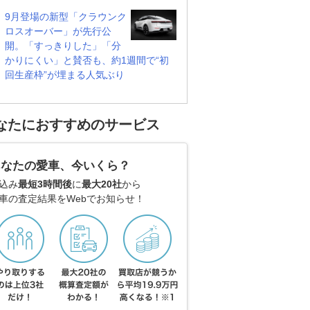
9月登場の新型「クラウンク
ロスオーバー」が先行公
開。「すっきりした」「分
かりにくい」と賛否も、約1週間で“初
回生産枠”が埋まる人気ぶり
なたにおすすめのサービス
あなたの愛車、今いくら？
込み
最短3時間後
に
最大20社
から
車の査定結果をWebでお知らせ！