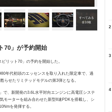
すべてみる
全10枚
ト70」が予約開始
1スピリット70」の予約を開始した。
ら1980年代初頭のエッセンスを取り入れた限定車で、過
甦らせたリミテッドモデルの第3弾となる。
」で、新開発の3.6L水平対向エンジンに高電圧システ
電気モーターを組み合わせた新型8速PDKを搭載し、シ
10Nmを発揮する。