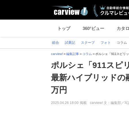
トップ
360°ビュー
カタ
総合
試乗記
スクープ
フォト
コラム
carview!
>
編集記事
>
コラム
>
ポルシェ「911スピリ
ポルシェ「911スピ
最新ハイブリッドの融合
万円
2025.04.26 18:00
掲載
carview! 文：編集部