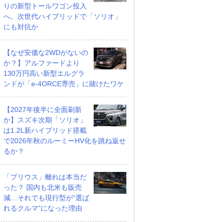
りの新型トールワゴン投入
へ。次世代ハイブリッドで「ソリオ」
にも対抗か
【なぜ安価な2WDがないの
か？】アルファードより
130万円高い新型エルグラ
ンドが「e-4ORCE専売」に賭けたワケ
【2027年後半に全面刷新
か】スズキ次期「ソリオ」
は1.2L新ハイブリッド搭載
で2026年秋のルーミーHV化を跳ね返せ
るか？
「プリウス」離れは本当だ
った？ 国内も北米も販売
減…それでも現行型が“選ば
れるクルマ”になった理由