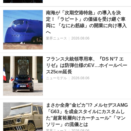
南海が「次期空港特急」の導入を決
定！「ラピート」の価値を受け継ぐ車
両に 「なにわ筋線」の開業に向け導入
へ
業界ニュース
|
2026.08.06
フランス大統領専用車、『DS N°7 エ
リゼ』は防弾仕様のEV…ホイールベー
ス25cm延長
ニューモデル
|
2026.08.06
まさか全身“金ピカ”!? メルセデスAMG
「G63」を成金スタイルにカスタムし
た“超富裕層向けカーチュール”「マン
ソリー」の流儀とは
業界ニュース
|
2026.08.06