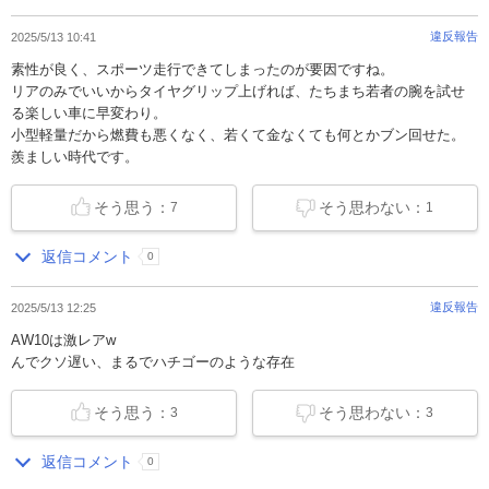
違反報告
2025/5/13 10:41
素性が良く、スポーツ走行できてしまったのが要因ですね。
リアのみでいいからタイヤグリップ上げれば、たちまち若者の腕を試せ
る楽しい車に早変わり。
小型軽量だから燃費も悪くなく、若くて金なくても何とかブン回せた。
羨ましい時代です。
そう思う：
そう思わない：
7
1
返信コメント
0
違反報告
2025/5/13 12:25
AW10は激レアw
んでクソ遅い、まるでハチゴーのような存在
そう思う：
そう思わない：
3
3
返信コメント
0