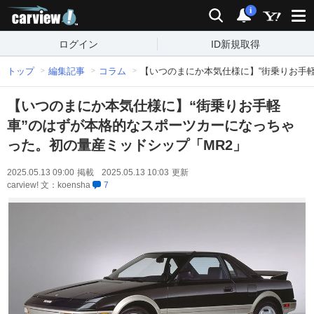
carview!
検索
通知
i
ログイン
ID新規取得
トップ
編集記事
コラム
【いつのまにか本気仕様に】“街乗りお手
【いつのまにか本気仕様に】“街乗りお手軽
車”のはずが本格的なスポーツカーになっちゃ
った。初の量産ミッドシップ「MR2」
2025.05.13 09:00
掲載
2025.05.13 10:03
更新
carview! 文：koensha
7