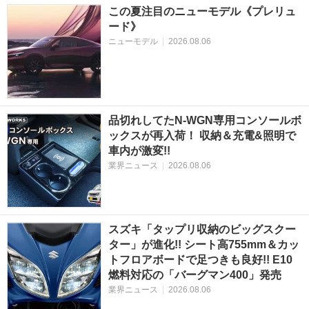
この夏注目のニューモデル《プレリュ
ード》
ニューモデル
|
2026.08.06
品切れしてたN-WGN専用コンソールボ
ックスが再入荷！ 収納＆充電&照明で
車内が激変!!
業界ニュース
|
2026.08.06
スズキ「タップリ収納のビッグスクー
ター」が進化!! シート高755mm＆カッ
トフロアボードで足つきも良好!! E10
燃料対応の「バーグマン400」発売
業界ニュース
|
2026.08.06