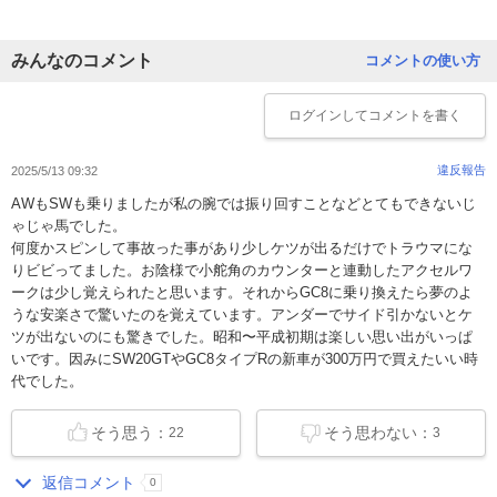
みんなのコメント
コメントの使い方
ログイン
してコメントを書く
違反報告
2025/5/13 09:32
AWもSWも乗りましたが私の腕では振り回すことなどとてもできないじ
ゃじゃ馬でした。
何度かスピンして事故った事があり少しケツが出るだけでトラウマにな
りビビってました。お陰様で小舵角のカウンターと連動したアクセルワ
ークは少し覚えられたと思います。それからGC8に乗り換えたら夢のよ
うな安楽さで驚いたのを覚えています。アンダーでサイド引かないとケ
ツが出ないのにも驚きでした。昭和〜平成初期は楽しい思い出がいっぱ
いです。因みにSW20GTやGC8タイプRの新車が300万円で買えたいい時
代でした。
そう思う：
そう思わない：
22
3
返信コメント
0