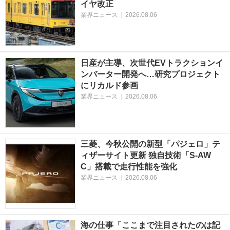
イヤ改正
業界ニュース
|
2026.08.06
日産が主導、次世代EVトラクションイ
ンバーター開発へ…研究プロジェクト
にリカルド参画
業界ニュース
|
2026.08.06
三菱、今秋公開の新型「パジェロ」テ
ィザーサイト更新 独自技術「S-AW
C」搭載で走行性能を強化
業界ニュース
|
2026.08.06
海の仕事「ここまで注目されたのは記