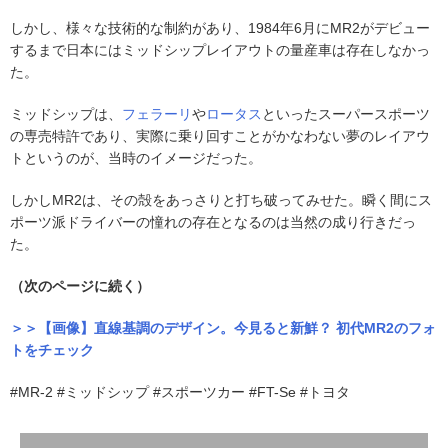
しかし、様々な技術的な制約があり、1984年6月にMR2がデビュー
するまで日本にはミッドシップレイアウトの量産車は存在しなかっ
た。
ミッドシップは、
フェラーリ
や
ロータス
といったスーパースポーツ
の専売特許であり、実際に乗り回すことがかなわない夢のレイアウ
トというのが、当時のイメージだった。
しかしMR2は、その殻をあっさりと打ち破ってみせた。瞬く間にス
ポーツ派ドライバーの憧れの存在となるのは当然の成り行きだっ
た。
（次のページに続く）
＞＞【画像】直線基調のデザイン。今見ると新鮮？ 初代MR2のフォ
トをチェック
#MR-2 #ミッドシップ #スポーツカー #FT-Se #トヨタ