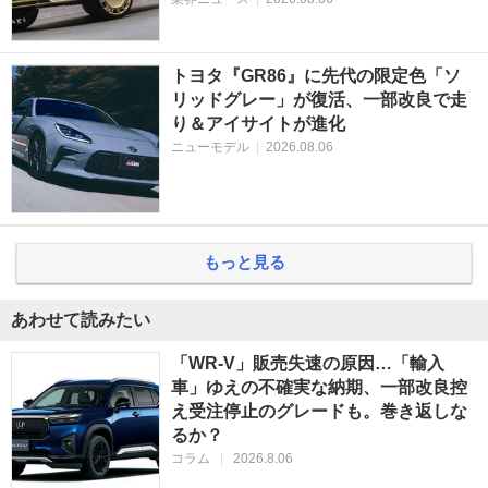
トヨタ『GR86』に先代の限定色「ソ
リッドグレー」が復活、一部改良で走
り＆アイサイトが進化
ニューモデル
|
2026.08.06
もっと見る
あわせて読みたい
「WR-V」販売失速の原因…「輸入
車」ゆえの不確実な納期、一部改良控
え受注停止のグレードも。巻き返しな
るか？
コラム
|
2026.8.06