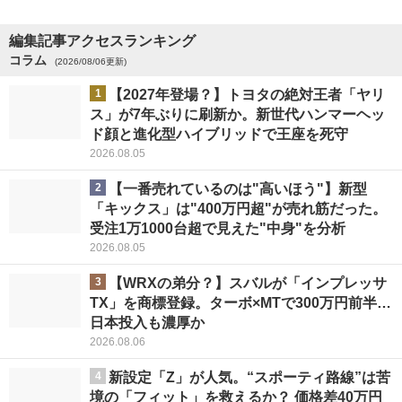
編集記事アクセスランキング
コラム
(2026/08/06更新)
1
【2027年登場？】トヨタの絶対王者「ヤリ
ス」が7年ぶりに刷新か。新世代ハンマーヘッ
ド顔と進化型ハイブリッドで王座を死守
2026.08.05
2
【一番売れているのは"高いほう"】新型
「キックス」は"400万円超"が売れ筋だった。
受注1万1000台超で見えた"中身"を分析
2026.08.05
3
【WRXの弟分？】スバルが「インプレッサ
TX」を商標登録。ターボ×MTで300万円前半…
日本投入も濃厚か
2026.08.06
4
新設定「Z」が人気。“スポーティ路線”は苦
境の「フィット」を救えるか？ 価格差40万円