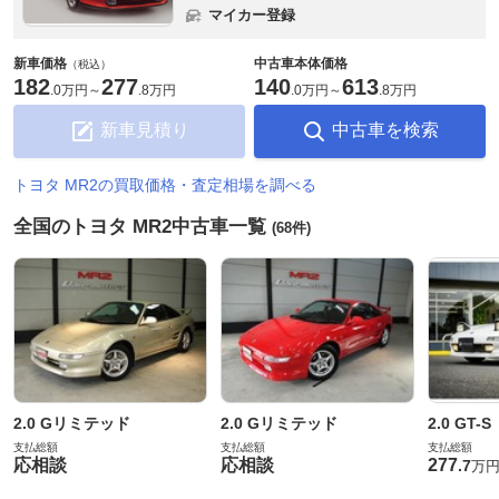
マイカー登録
新車価格
中古車本体価格
（税込）
182
277
140
613
.
0万円
～
.
8万円
.
0万円
～
.
8万円
新車見積り
中古車を検索
トヨタ MR2の買取価格・査定相場を調べる
全国のトヨタ MR2中古車一覧
(68件)
2.0 Gリミテッド
2.0 Gリミテッド
2.0 GT-S
支払総額
支払総額
支払総額
応相談
応相談
277
.
7
万