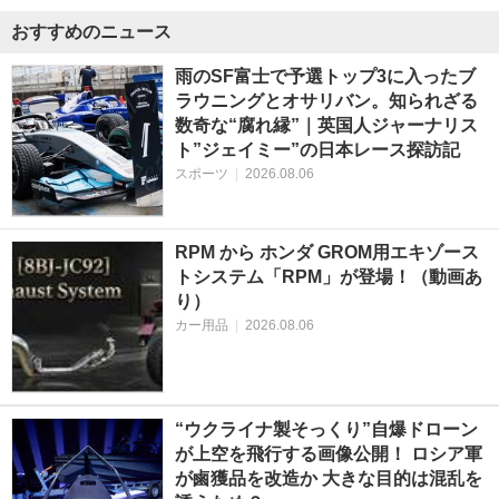
おすすめのニュース
雨のSF富士で予選トップ3に入ったブ
ラウニングとオサリバン。知られざる
数奇な“腐れ縁”｜英国人ジャーナリス
ト”ジェイミー”の日本レース探訪記
スポーツ
|
2026.08.06
RPM から ホンダ GROM用エキゾース
トシステム「RPM」が登場！（動画あ
り）
カー用品
|
2026.08.06
“ウクライナ製そっくり”自爆ドローン
が上空を飛行する画像公開！ ロシア軍
が鹵獲品を改造か 大きな目的は混乱を