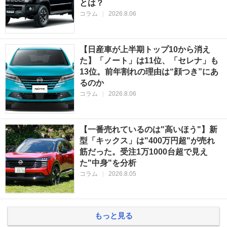
とは？
コラム
|
2026.8.06
【日産車が上半期トップ10から消え
た】「ノート」は11位、「セレナ」も
13位。前年割れの理由は“顔つき”にあ
るのか
コラム
|
2026.8.06
【一番売れているのは"高いほう"】新
型「キックス」は"400万円超"が売れ
筋だった。受注1万1000台超で見え
た"中身"を分析
コラム
|
2026.8.05
もっと見る