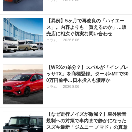
【異例】5ヶ月で再改良の「ハイエー
ス」。内容よりも「買えるのか」…販
売店に相次ぐ切実な問い合わせ
コラム
|
2026.8.06
【WRXの弟分？】スバルが「インプレ
ッサTX」を商標登録。ターボ×MTで30
0万円前半…日本投入も濃厚か
コラム
|
2026.8.06
【なぜ走行ノイズが激減？】車外騒音
規制への対策で車内まで静かになった
スズキ最新「ジムニー ノマド」の真意