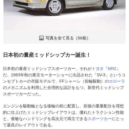
写真を全て見る（50枚）
日本初の量産ミッドシップカー誕生！
日本初の量産ミッドシップスポーツカー、それが
トヨタ
「
MR2
」
だ。1983年秋の東京モーターショーに出品された「SV-3」というコ
ンセプトカーの市販モデルで、FFシャーシ（前輪駆動）の
カローラ
のメカニズムを利用した合理的な設計をもつ、新世代ミッドシップ
スポーツカーだった。
エンジンを駆動輪となる後輪の前に配置し、前後の重量配分を理想
的に仕上げたミッドシップレイアウトは、優れたトラクション性能
と、俊敏なハンドリングを高次元で両立できる
スポーツカー
にとっ
て最良のレイアウトである。