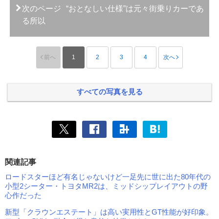
次のページ
“おとなしい仕様”は元々街乗りカーであ
る所以
前へ
1
2
3
4
次へ
すべての写真を見る
関連記事
ロードスターほど有名じゃないけど一足先に世に出た80年代の
小型2シーター・トヨタMR2は、ミッドシップレイアウトの野
心作だった
新型「クラウンエステート」は高い実用性とGT性能が好印象。