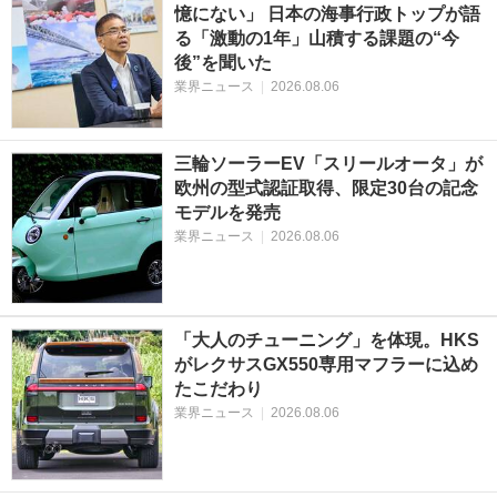
憶にない」 日本の海事行政トップが語
る「激動の1年」山積する課題の“今
後”を聞いた
業界ニュース
|
2026.08.06
三輪ソーラーEV「スリールオータ」が
欧州の型式認証取得、限定30台の記念
モデルを発売
業界ニュース
|
2026.08.06
「大人のチューニング」を体現。HKS
がレクサスGX550専用マフラーに込め
たこだわり
業界ニュース
|
2026.08.06