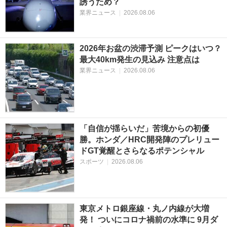
誘うため？
業界ニュース
|
2026.08.06
2026年お盆の渋滞予測 ピークはいつ？
最大40km発生の見込み 注意点は
業界ニュース
|
2026.08.06
「自信が揺らいだ」苦境からの初優
勝。ホンダ／HRC開発陣のプレリュー
ドGT覚醒とさらなるポテンシャル
スポーツ
|
2026.08.06
東京メトロ銀座線・丸ノ内線が大増
発！ ついにコロナ禍前の水準に 9月ダ