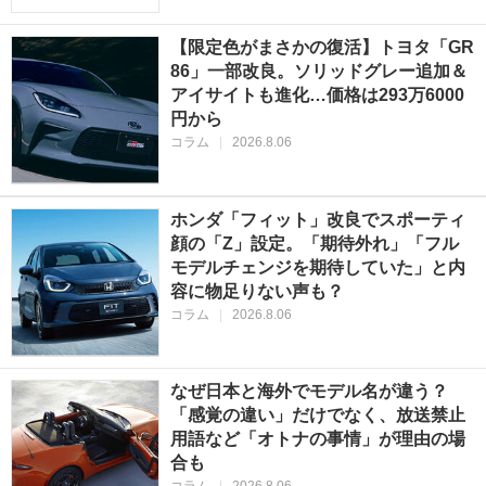
【限定色がまさかの復活】トヨタ「GR
86」一部改良。ソリッドグレー追加＆
アイサイトも進化…価格は293万6000
円から
コラム
|
2026.8.06
ホンダ「フィット」改良でスポーティ
顔の「Z」設定。「期待外れ」「フル
モデルチェンジを期待していた」と内
容に物足りない声も？
コラム
|
2026.8.06
なぜ日本と海外でモデル名が違う？
「感覚の違い」だけでなく、放送禁止
用語など「オトナの事情」が理由の場
合も
コラム
|
2026.8.06