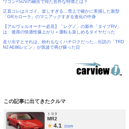
ワゴン×SUVの融合で得た意外な特徴とは？
正直コレはスゴイ。楽しすぎる…雪上で確かに実感した新型
「GRカローラ」のマニアックすぎる進化の中身
【アルヴェルオーナー必見】「レグノ」の新作「タイプRV」
は、後席の快適性爆上がり＋運転も楽しめるタイヤだった
走り出すとそれは、紛れもなくハチロクだった…伝説の「TRD
N2 AE86レビン」が筑波で再び蘇った日
この記事に出てきたクルマ
トヨタ
MR2
4.
1
359件