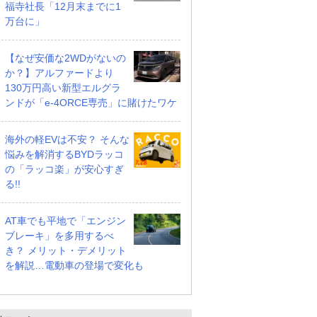
福寺社長「12月末までに1
万台に」
【なぜ安価な2WDがないの
か？】アルファードより
130万円高い新型エルグラ
ンドが「e-4ORCE専売」に賭けたワケ
海外の軽EVは不安？ そんな
悩みを解消するBYDラッコ
の「ラッコ楽」が安心すぎ
る!!
AT車でも平地で「エンジン
X
X
ブレーキ」を多用するべ
支払総額
支払総額
き？ メリット・デメリット
241
.
234
.
0
0
万円
万円
万円
を解説…電動車の登場で変化も