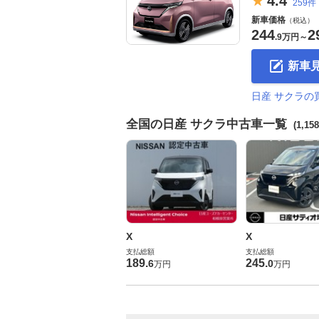
4.
4
259件
新車価格
（税込）
244
2
.
9万円
～
新車
日産 サクラの
全国の日産 サクラ中古車一覧
(1,15
X
X
支払総額
支払総額
189
.
245
.
6
0
万円
万円