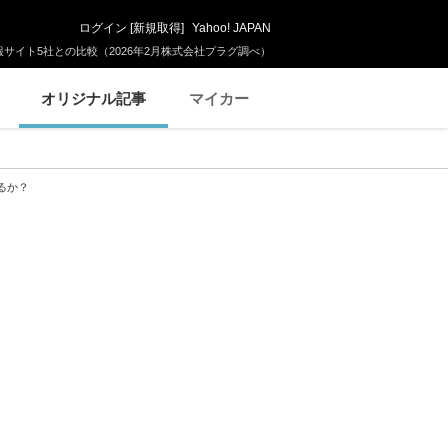
ログイン
[
新規取得
]
Yahoo! JAPAN
サイト5社との比較（2026年2月株式会社プラグ調べ）
オリジナル記事
マイカー
るか？