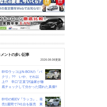
コメントの多い記事
2026.08.08更新
BYDラッコはN-BOXの「パ
クリ」?? いや、それ以
上!? 辛口"正直"評論家が徹
底チェックして分かった隠れた真価!!
BYDの軽EV『ラッコ』、発
売1週間で741台を販売 東