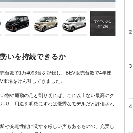
すべてみる
全42枚
も勢いを持続できるか
販売台数で1万4093台を記録し、BEV販売台数で4年連
EV市場をけん引してきました。
買い物や通勤の足と割り切れば、これ以上ない最高のク
ており、用途を明確にすれば優秀なモデルだと評価され
距離や充電性能に関する厳しい声もあるものの、充実し