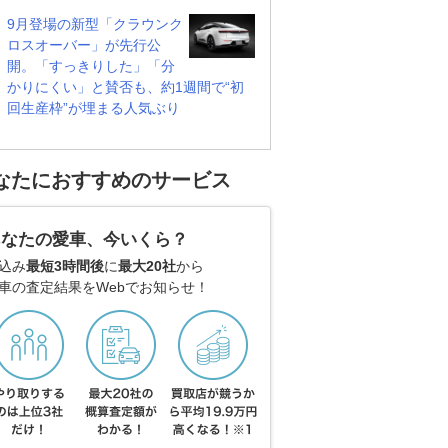
9月登場の新型「クラウンク
ロスオーバー」が先行公
開。「すっきりした」「分
かりにくい」と賛否も、約1週間で“初
回生産枠”が埋まる人気ぶり
なたにおすすめのサービス
あなたの愛車、今いくら？
込み
最短3時間後
に
最大20社
から
車の査定結果をWebでお知らせ！