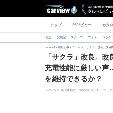
トップ
360°ビュー
カタ
総合
試乗記
スクープ
フォト
コラム
carview!
>
編集記事
>
コラム
>
「サクラ」改良。改良
「サクラ」改良。改
充電性能に厳しい声
を維持できるか？
2026.05.19 07:00
掲載
carview! 文：ピーコッ