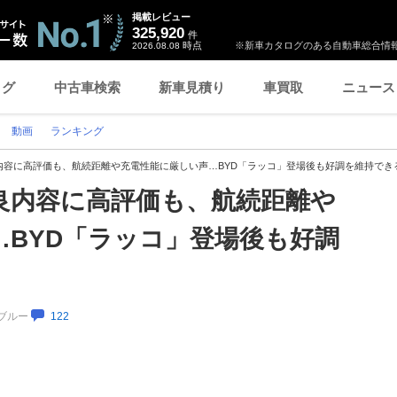
掲載レビュー
325,920
件
時点
※新車カタログのある自動車総合情報
2026.08.08
ログ
中古車検索
新車見積り
車買取
ニュース
動画
ランキング
内容に高評価も、航続距離や充電性能に厳しい声…BYD「ラッコ」登場後も好調を維持でき
良内容に高評価も、航続距離や
…BYD「ラッコ」登場後も好調
クブルー
122