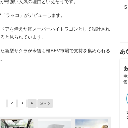
さが根強い人気の理由といえそうです。
V「ラッコ」がデビューします。
ドドアを備えた軽スーパーハイトワゴンとして設計され
なると見られています。
た新型サクラが今後も軽BEV市場で支持を集められる
あ
す。
申
愛
1
2
3
4
次へ