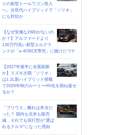
りの新型トールワゴン投入
へ。次世代ハイブリッドで「ソリオ」
にも対抗か
【なぜ安価な2WDがないの
か？】アルファードより
130万円高い新型エルグラ
ンドが「e-4ORCE専売」に賭けたワケ
【2027年後半に全面刷新
か】スズキ次期「ソリオ」
は1.2L新ハイブリッド搭載
で2026年秋のルーミーHV化を跳ね返せ
るか？
「プリウス」離れは本当だ
った？ 国内も北米も販売
減…それでも現行型が“選ば
れるクルマ”になった理由