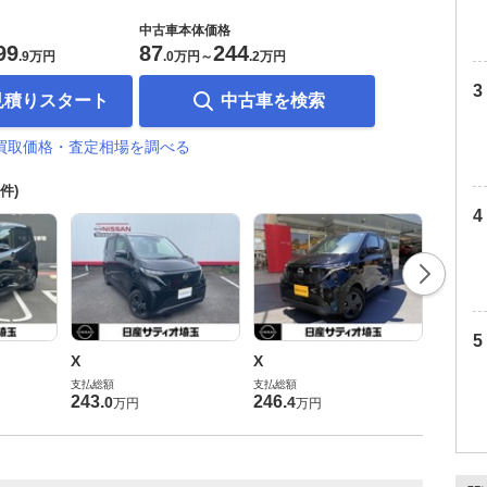
中古車本体価格
99
87
244
.
9万円
.
0万円
～
.
2万円
見積りスタート
中古車を検索
買取価格・査定相場を調べる
8件)
X
X
X
支払総額
支払総額
支払総額
242
.
8
243
.
246
.
0
4
万円
万円