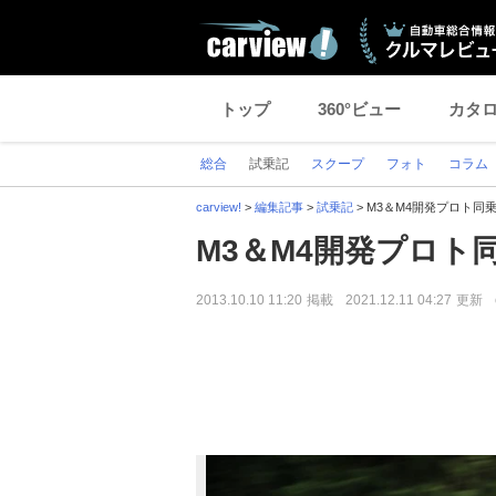
トップ
360°ビュー
カタ
総合
試乗記
スクープ
フォト
コラム
carview!
>
編集記事
>
試乗記
>
M3＆M4開発プロト同
M3＆M4開発プロト
2013.10.10 11:20
掲載
2021.12.11 04:27
更新