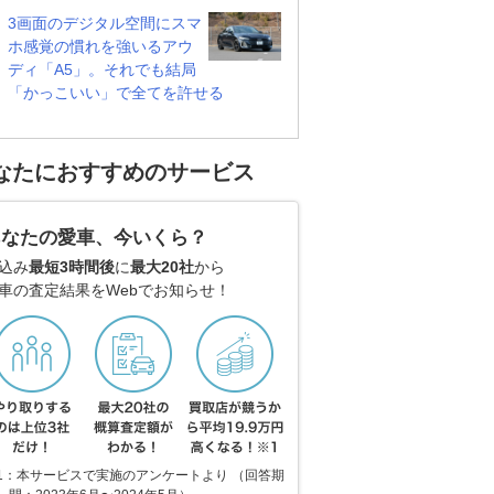
3画面のデジタル空間にスマ
ホ感覚の慣れを強いるアウ
ディ「A5」。それでも結局
「かっこいい」で全てを許せる
なたにおすすめのサービス
あなたの愛車、今いくら？
込み
最短3時間後
に
最大20社
から
車の査定結果をWebでお知らせ！
1：本サービスで実施のアンケートより （回答期