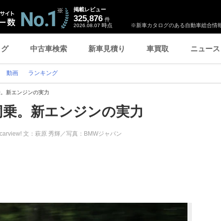
掲載レビュー
325,876
件
時点
※新車カタログのある自動車総合情報
2026.08.07
ログ
中古車検索
新車見積り
車買取
ニュース
動画
ランキング
乗。新エンジンの実力
同乗。新エンジンの実力
carview! 文：萩原 秀輝／写真：BMWジャパン