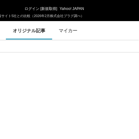
ログイン
[
新規取得
]
Yahoo! JAPAN
サイト5社との比較（2026年2月株式会社プラグ調べ）
オリジナル記事
マイカー