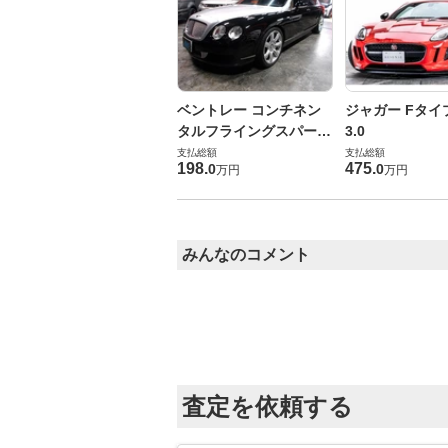
ベントレー コンチネン
ジャガー Fタイ
タルフライングスパー
3.0
6.0 4WD
支払総額
支払総額
198
.
475
.
0
0
万円
万円
みんなのコメント
査定を依頼する