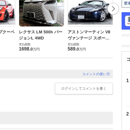
ロータ
プクーペ
レクサス LM 500h バー
アストンマーティン V8
ヴォー
ジョンL 4WD
ヴァンテージ スポーツ
支払総額
シフト
支払総額
支払総額
448
.
0
1698
.
589
.
0
0
万円
万円
コメントの使い方
ログイン
してコメントを書く