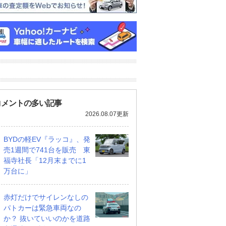
ス エヴォーラ エ
ホンダ NSX 3.0
ロールスロイス ゴース
ラ
ト ロールスロイス ゴー
支払総額
898
.
0
万円
スト(第1世代 / RR4)
支払総額
905
.
1
万円
万円
コメントの多い記事
2026.08.07更新
BYDの軽EV『ラッコ』、発
売1週間で741台を販売 東
福寺社長「12月末までに1
万台に」
赤灯だけでサイレンなしの
パトカーは緊急車両なの
か？ 抜いていいのかを道路