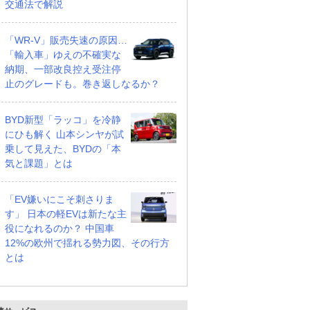
交通法で解説
「WR-V」販売失速の原因…
「輸入車」ゆえの不確実な
納期、一部改良控え受注停
止のグレードも。巻き返しなるか？
BYD新型「ラッコ」を冷静
にひも解く 山本シンヤが試
乗して見えた、BYDの「本
気と課題」とは
「EV嫌いにこそ刺さりま
す」 日本の軽EVは新たな主
役になれるのか？ 中国車
12%の欧州で揺れる勢力図、その行方
とは