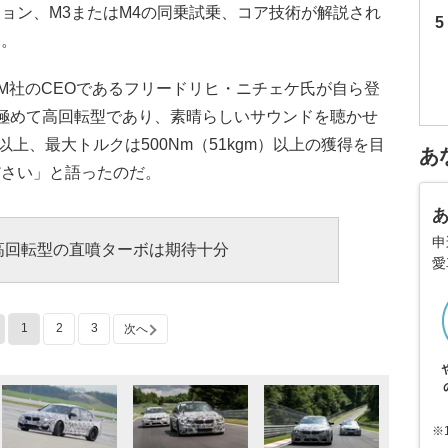
ョン、M3またはM4の同乗試乗、コア技術が解説され
た。
 M社のCEOであるフリードリヒ・ニチェケ氏が自ら登
極めて高回転型であり、素晴らしいサウンドを聴かせ
以上、最大トルクは500Nm（51kgm）以上の獲得を目
あ
ださい」と語ったのだ。
申
高回転型の直噴ターボは期待十分
愛
1
2
3
次へ
※