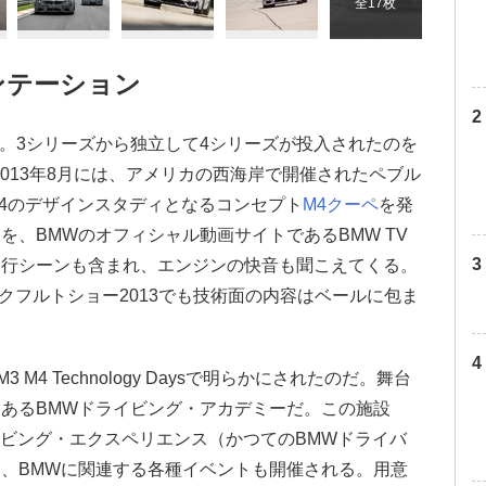
全17枚
ゼンテーション
。3シリーズから独立して4シリーズが投入されたのを
013年8月には、アメリカの西海岸で開催されたペブル
4のデザインスタディとなるコンセプト
M4クーペ
を発
、BMWのオフィシャル動画サイトであるBMW TV
走行シーンも含まれ、エンジンの快音も聞こえてくる。
ンクフルトショー2013でも技術面の内容はベールに包ま
M4 Technology Daysで明らかにされたのだ。舞台
あるBMWドライビング・アカデミーだ。この施設
イビング・エクスペリエンス（かつてのBMWドライバ
、BMWに関連する各種イベントも開催される。用意