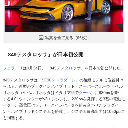
写真を全て見る（96枚）
「849テスタロッサ」が日本初公開
フェラーリ
は9月24日、「849
テスタロッサ
」を日本で初公開した。
849テスタロッサは「
SF90ストラダーレ
」の後継モデルに位置付け
られる、新型のプラグインハイブリッド・スーパースポーツ・ベル
リネッタ（※ベルリネッタはイタリア語で
クーペ
）。830psを発生
する4.0LツインターボV8エンジンに、220psを発揮する3基の電動モ
ーター、高電圧バッテリーとインバータを組み合わせたプラグイ
ン・ハイブリッドシステムを搭載し、システム最高出力は1050psに
も到達する。