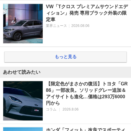
VW「Tクロス プレミアムサウンドエデ
ィション」発売 専用ブラック外装の限
定車
業界ニュース
|
2026.08.06
もっと見る
あわせて読みたい
【限定色がまさかの復活】トヨタ「GR
86」一部改良。ソリッドグレー追加＆
アイサイトも進化…価格は293万6000
円から
コラム
|
2026.8.06
ホンダ「フィット」改良でスポーティ