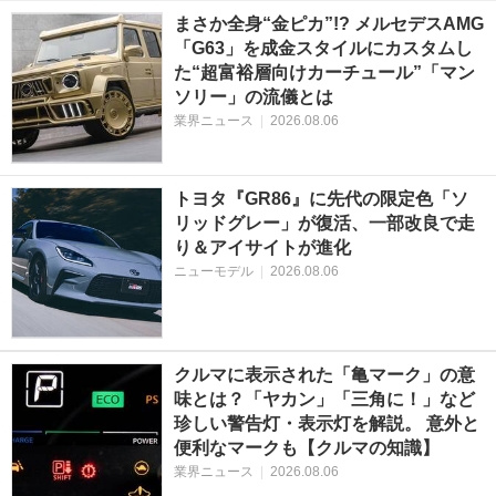
まさか全身“金ピカ”!? メルセデスAMG
「G63」を成金スタイルにカスタムし
た“超富裕層向けカーチュール”「マン
ソリー」の流儀とは
業界ニュース
|
2026.08.06
トヨタ『GR86』に先代の限定色「ソ
リッドグレー」が復活、一部改良で走
り＆アイサイトが進化
ニューモデル
|
2026.08.06
クルマに表示された「亀マーク」の意
味とは？「ヤカン」「三角に！」など
珍しい警告灯・表示灯を解説。 意外と
便利なマークも【クルマの知識】
業界ニュース
|
2026.08.06