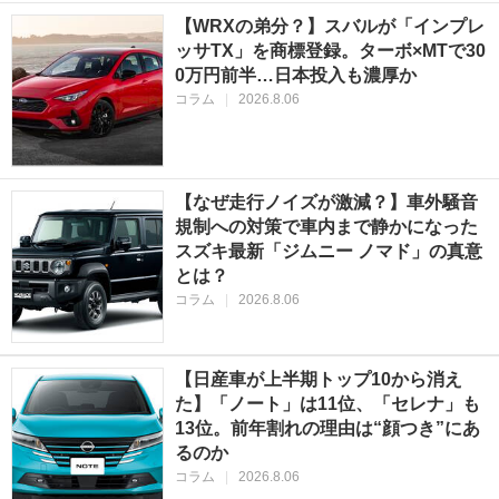
【WRXの弟分？】スバルが「インプレ
ッサTX」を商標登録。ターボ×MTで30
0万円前半…日本投入も濃厚か
コラム
|
2026.8.06
【なぜ走行ノイズが激減？】車外騒音
規制への対策で車内まで静かになった
スズキ最新「ジムニー ノマド」の真意
とは？
コラム
|
2026.8.06
【日産車が上半期トップ10から消え
た】「ノート」は11位、「セレナ」も
13位。前年割れの理由は“顔つき”にあ
るのか
コラム
|
2026.8.06