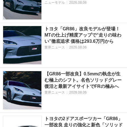
ニューモデル
|
2026.08.06
トヨタ「GR86」改良モデルが登場！
MTの仕上げ精度アップで“走りの味わ
い”徹底追求 価格は293.6万円から
業界ニュース
|
2026.08.06
【GR86一部改良】0.5mmの執念が生
む極上のシフト。名色ソリッドグレー
復活と最新アイサイトでFRの極みへ
業界ニュース
|
2026.08.06
トヨタの2ドアスポーツカー「GR86」
一部改良 走りの強化と新色「ソリッド