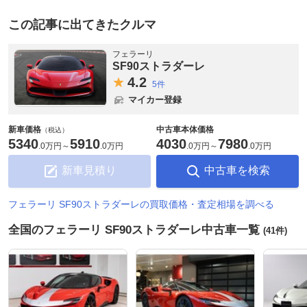
この記事に出てきたクルマ
フェラーリ
SF90ストラダーレ
4.
2
5件
マイカー登録
新車価格
中古車本体価格
（税込）
5340
5910
4030
7980
.
0万円
～
.
0万円
.
0万円
～
.
0万円
新車見積り
中古車を検索
フェラーリ SF90ストラダーレの買取価格・査定相場を調べる
全国のフェラーリ SF90ストラダーレ中古車一覧
(41件)