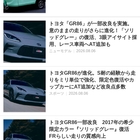
トヨタ「GR86」が一部改良を実施。
意のままの走りがさらに進化！「ソリ
ッドグレー」の復活、3眼アイサイト採
用、レース車両へAT追加も
ニューモデル
|
2026.08.06
トヨタGR86が進化。S耐の経験から走
りをミリ単位で強化、限定色復活やカ
ップカーにAT追加など改良点多数
スポーツ
|
2026.08.06
トヨタGR86一部改良 2017年の希少
限定カラー『ソリッドグレー』復活
FRらしい走りの質感向上