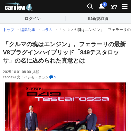
carview!
検索
通知
i
ログイン
ID新規取得
トップ
編集記事
コラム
「クルマの魂はエンジン」。フェラーリの
「クルマの魂はエンジン」。フェラーリの最新
V8プラグインハイブリッド「849テスタロッ
サ」の名に込められた真意とは
2025.10.01 08:00
掲載
carview! 文：ハシモトタカシ
5