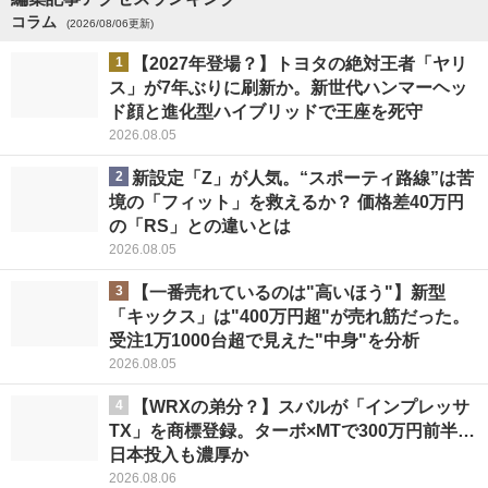
コラム
(2026/08/06更新)
1
【2027年登場？】トヨタの絶対王者「ヤリ
ス」が7年ぶりに刷新か。新世代ハンマーヘッ
ド顔と進化型ハイブリッドで王座を死守
2026.08.05
2
新設定「Z」が人気。“スポーティ路線”は苦
境の「フィット」を救えるか？ 価格差40万円
の「RS」との違いとは
2026.08.05
3
【一番売れているのは"高いほう"】新型
「キックス」は"400万円超"が売れ筋だった。
受注1万1000台超で見えた"中身"を分析
2026.08.05
4
【WRXの弟分？】スバルが「インプレッサ
TX」を商標登録。ターボ×MTで300万円前半…
日本投入も濃厚か
2026.08.06