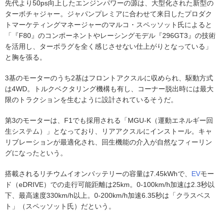
先代より50ps向上したエンジンパワーの源は、大型化された新型の
ターボチャジャー。ジャパンプレミアに合わせて来日したプロダク
トマーケティングマネージャーのマルコ・スペッソット氏によると
「『F80』のコンポーネントやレーシングモデル『296GT3』の技術
を活用し、ターボラグを全く感じさせない仕上がりとなっている」
と胸を張る。
3基のモーターのうち2基はフロントアクスルに収められ、駆動方式
は4WD。トルクベクタリング機構も有し、コーナー脱出時には最大
限のトラクションを生むように設計されているそうだ。
第3のモーターは、F1でも採用される「MGU-K（運動エネルギー回
生システム）」となっており、リアアクスルにインストール。キャ
リブレーションが最適化され、回生機能の介入が自然なフィーリン
グになったという。
搭載されるリチウムイオンバッテリーの容量は7.45kWhで、
EV
モー
ド（eDRIVE）での走行可能距離は25km。0-100km/h加速は2.3秒以
下、最高速度330km/h以上。0-200km/h加速6.35秒は「クラスベス
ト」（スペッソット氏）だという。