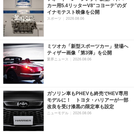
カー用5.4リッターV8“コヨーテ”のダ
イナモテスト映像を公開
スポーツ
|
2026.08.06
ミツオカ「新型スポーツカー」登場へ
ティザー画像「第3弾」を公開
業界ニュース
|
2026.08.06
ガソリン車もPHEVも終売でHEV専用
モデルに！ トヨタ・ハリアーが一部
改良を受け漆黒の限定車も設定
ニューモデル
|
2026.08.06