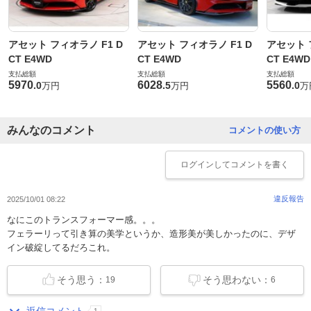
アセット フィオラノ F1 D
アセット フィオラノ F1 D
アセット 
CT E4WD
CT E4WD
CT E4WD
支払総額
支払総額
支払総額
5970
6028
5560
.
0
.
5
.
0
万円
万円
万
みんなのコメント
コメントの使い方
ログイン
してコメントを書く
違反報告
2025/10/01 08:22
なにこのトランスフォーマー感。。。
フェラーリって引き算の美学というか、造形美が美しかったのに、デザ
イン破綻してるだろこれ。
そう思う：
そう思わない：
19
6
返信コメント
1