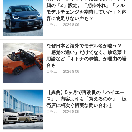
顔の「Z」設定。「期待外れ」「フル
モデルチェンジを期待していた」と内
容に物足りない声も？
コラム
|
2026.8.06
なぜ日本と海外でモデル名が違う？
「感覚の違い」だけでなく、放送禁止
用語など「オトナの事情」が理由の場
合も
コラム
|
2026.8.06
【異例】5ヶ月で再改良の「ハイエー
ス」。内容よりも「買えるのか」…販
売店に相次ぐ切実な問い合わせ
コラム
|
2026.8.06