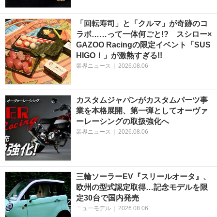
「回転寿司」と「クルマ」が奇跡のコ
ラボ……って一体何ごと!? スシロー×
GAZOO Racingの限定イベント「SUS
HIGO！」が激熱すぎる!!
業界ニュース
|
2026.08.06
カスタムジャパンがカスタムパーツ事
業を本格展開、第一弾としてオーヴァ
ーレーシングの取扱強化へ
業界ニュース
|
2026.08.06
三輪ソーラーEV『スリールオータ』、
欧州の型式認定取得…記念モデルを限
定30台で国内発売
ニューモデル
|
2026.08.06