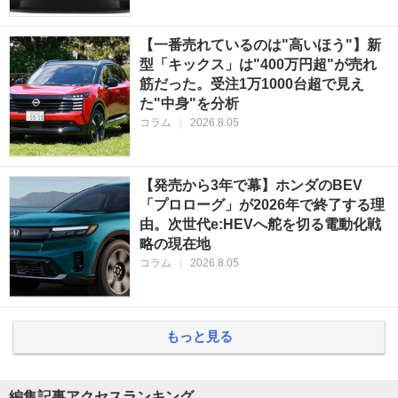
【一番売れているのは"高いほう"】新
型「キックス」は"400万円超"が売れ
筋だった。受注1万1000台超で見え
た"中身"を分析
コラム
|
2026.8.05
【発売から3年で幕】ホンダのBEV
「プロローグ」が2026年で終了する理
由。次世代e:HEVへ舵を切る電動化戦
略の現在地
コラム
|
2026.8.05
もっと見る
編集記事アクセスランキング