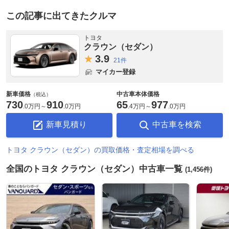
この記事に出てきたクルマ
トヨタ
クラウン（セダン）
3.
9
21件
マイカー登録
新車価格
中古車本体価格
（税込）
730
910
65
977
.
0万円
～
.
0万円
.
4万円
～
.
0万円
新車見積り
中古車を検索
トヨタ クラウン（セダン）の買取価格・査定相場を調べる
全国のトヨタ クラウン（セダン）中古車一覧
(1,456件)