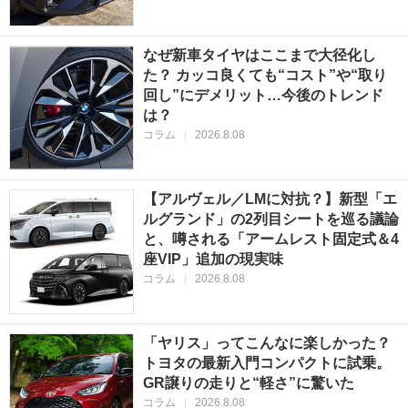
なぜ新車タイヤはここまで大径化し
た？ カッコ良くても“コスト”や“取り
回し”にデメリット…今後のトレンド
は？
コラム
|
2026.8.08
【アルヴェル／LMに対抗？】新型「エ
ルグランド」の2列目シートを巡る議論
と、噂される「アームレスト固定式＆4
座VIP」追加の現実味
コラム
|
2026.8.08
「ヤリス」ってこんなに楽しかった？
トヨタの最新入門コンパクトに試乗。
GR譲りの走りと“軽さ”に驚いた
コラム
|
2026.8.08