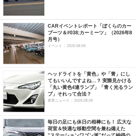
CARイベントレポート「ぼくらのカー
ブーツ＆#038;カーミーツ」（2026年8
月号）
イベント
|
2026.08.09
ヘッドライトを「黄色」や「青」にし
てもいいんですよね…？ 実際見かける
「丸い黄色4連ランプ」「青く光るラン
プ」それって合法？
業界ニュース
|
2026.08.09
毎日の足にも休日の相棒にも！ 広大な
荷室＆快適な移動空間を兼ね備えた
“ステーションワゴン派”だって納得の