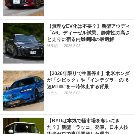
【無理なEV化は不要？】新型アウディ
「A6」ディーゼル試乗。静粛性の高さ
と走りに宿る内燃機関の最適解
試乗記
|
2026.8.08
【2026年限りで生産停止】北米ホンダ
が「シビック」や「インテグラ」の“6
速MT車”を一時休止する背景
コラム
|
2026.8.08
【BYDは本気で軽市場を奪いにき
た？】新型「ラッコ」発表。日本人技
術者ゼロで専用開発した理由