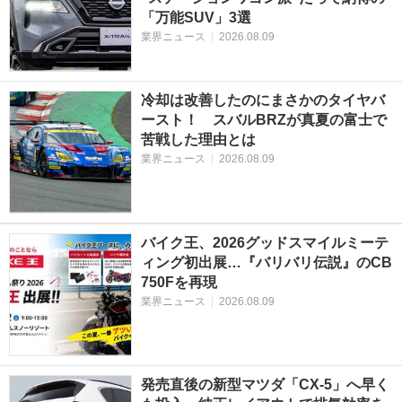
「万能SUV」3選
業界ニュース
|
2026.08.09
冷却は改善したのにまさかのタイヤバ
ースト！ スバルBRZが真夏の富士で
苦戦した理由とは
業界ニュース
|
2026.08.09
バイク王、2026グッドスマイルミーテ
ィング初出展…『バリバリ伝説』のCB
750Fを再現
業界ニュース
|
2026.08.09
発売直後の新型マツダ「CX-5」へ早く