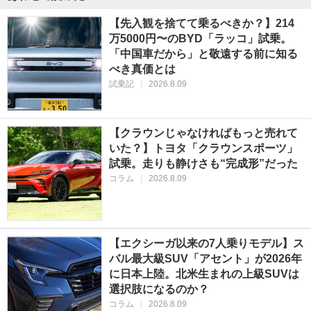
【先入観を捨てて乗るべきか？】214
万5000円〜のBYD「ラッコ」試乗。
「中国車だから」と敬遠する前に知る
べき真価とは
試乗記
|
2026.8.09
【クラウンじゃなければもっと売れて
いた？】トヨタ「クラウンスポーツ」
試乗。走りも静けさも“完成形”だった
コラム
|
2026.8.09
【エクシーガ以来の7人乗りモデル】ス
バル最大級SUV「アセント」が2026年
に日本上陸。北米生まれの上級SUVは
選択肢になるのか？
コラム
|
2026.8.09