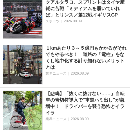
クアルタラロ、スプリントはタイヤ摩
耗に苦戦「ミディアムを履いていれ
ば」とリンス／第12戦イギリスGP
スポーツ
|
2026.08.09
１kmあたり３～５億円もかかるがそれ
でもやるべき！ 道路の「電柱」をな
くし地中化する計り知れないメリット
とは
業界ニュース
|
2026.08.09
【悲鳴】「抜くに抜けない……」自転
車の青切符導入で”車道ハミ出し”が急
増中！ ドライバーを襲う恐怖とイラ
イラ
業界ニュース
|
2026.08.09