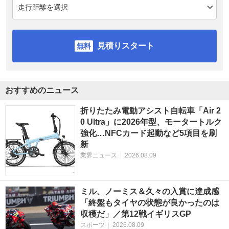
見積りスタート
おすすめのニュース
折りたたみ電動アシスト自転車「Air 2
0 Ultra」に2026年型、モータートルク
強化…NFCカード起動など5項目を刷
新
業界ニュース
|
2026.08.09
ミル、ノーミス＆久々の入賞に達成感
「終盤もタイヤの状態が良かったのは
収穫だ」／第12戦イギリスGP
スポーツ
|
2026.08.09