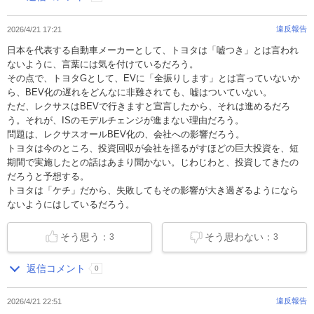
違反報告
2026/4/21 17:21
日本を代表する自動車メーカーとして、トヨタは「嘘つき」とは言われ
ないように、言葉には気を付けているだろう。
その点で、トヨタGとして、EVに「全振りします」とは言っていないか
ら、BEV化の遅れをどんなに非難されても、嘘はついていない。
ただ、レクサスはBEVで行きますと宣言したから、それは進めるだろ
う。それが、ISのモデルチェンジが進まない理由だろう。
問題は、レクサスオールBEV化の、会社への影響だろう。
トヨタは今のところ、投資回収が会社を揺るがすほどの巨大投資を、短
期間で実施したとの話はあまり聞かない。じわじわと、投資してきたの
だろうと予想する。
トヨタは「ケチ」だから、失敗してもその影響が大き過ぎるようになら
ないようにはしているだろう。
そう思う：
そう思わない：
3
3
返信コメント
0
違反報告
2026/4/21 22:51