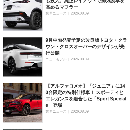
も投入。純正レイアウトで排気効率を
高めるマフラー
業界ニュース
|
2026.08.09
9月中旬発売予定の改良版トヨタ・クラ
ウン・クロスオーバーのデザインが先
行公開
ニューモデル
|
2026.08.09
【アルファロメオ】「ジュニア」に14
0台限定の特別仕様車！ スポーティと
エレガンスを融合した「Sport Special
e」登場
業界ニュース
|
2026.08.09