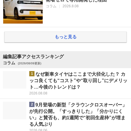
コラム
|
2026.8.08
もっと見る
編集記事アクセスランキング
コラム
(2026/08/09更新)
1
なぜ新車タイヤはここまで大径化した？ カ
ッコ良くても“コスト”や“取り回し”にデメリッ
ト…今後のトレンドは？
2026.08.08
2
9月登場の新型「クラウンクロスオーバー」
が先行公開。「すっきりした」「分かりにく
い」と賛否も、約1週間で“初回生産枠”が埋ま
る人気ぶり
2026.08.06