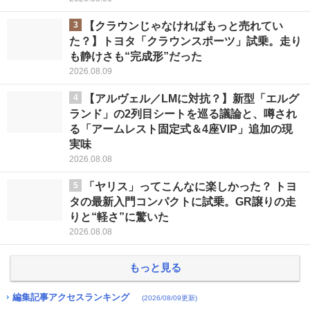
3
【クラウンじゃなければもっと売れてい
た？】トヨタ「クラウンスポーツ」試乗。走り
も静けさも“完成形”だった
2026.08.09
4
【アルヴェル／LMに対抗？】新型「エルグ
ランド」の2列目シートを巡る議論と、噂され
る「アームレスト固定式＆4座VIP」追加の現
実味
2026.08.08
5
「ヤリス」ってこんなに楽しかった？ トヨ
タの最新入門コンパクトに試乗。GR譲りの走
りと“軽さ”に驚いた
2026.08.08
もっと見る
編集記事アクセスランキング
(2026/08/09更新)