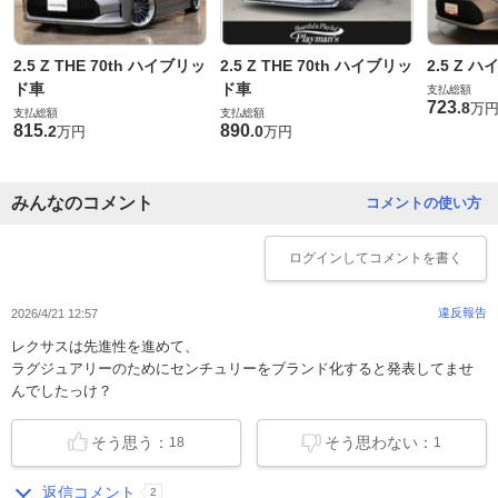
2.5 Z THE 70th ハイブリッ
2.5 Z THE 70th ハイブリッ
2.5 Z 
ド車
ド車
支払総額
723
.
8
万
支払総額
支払総額
815
890
.
2
.
0
万円
万円
みんなのコメント
コメントの使い方
ログイン
してコメントを書く
違反報告
2026/4/21 12:57
レクサスは先進性を進めて、
ラグジュアリーのためにセンチュリーをブランド化すると発表してませ
んでしたっけ？
そう思う：
そう思わない：
18
1
返信コメント
2