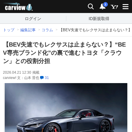
carview!
検索
通知
i
ログイン
ID新規取得
トップ
編集記事
コラム
【BEV失速でもレクサスは止まらない？】
【BEV失速でもレクサスは止まらない？】“BE
V専売ブランド化”の裏で進むトヨタ「クラウ
ン」との役割分担
2026.04.21 12:30
掲載
carview! 文：山本 晋也
31