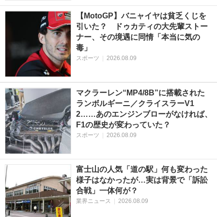
【MotoGP】バニャイヤは貧乏くじを
引いた？ ドゥカティの大先輩ストー
ナー、その境遇に同情「本当に気の
毒」
スポーツ
|
2026.08.09
マクラーレン“MP4/8B”に搭載された
ランボルギーニ／クライスラーV1
2……あのエンジンブローがなければ、
F1の歴史が変わっていた？
スポーツ
|
2026.08.09
富士山の人気「道の駅」何も変わった
様子はなかったが…実は背景で「訴訟
合戦」一体何が？
業界ニュース
|
2026.08.09