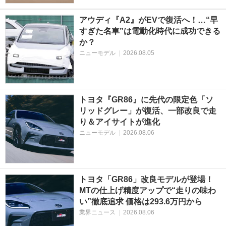
アウディ『A2』がEVで復活へ！…“早
すぎた名車”は電動化時代に成功できる
か？
ニューモデル
|
2026.08.05
トヨタ『GR86』に先代の限定色「ソ
リッドグレー」が復活、一部改良で走
り＆アイサイトが進化
ニューモデル
|
2026.08.06
トヨタ「GR86」改良モデルが登場！
MTの仕上げ精度アップで“走りの味わ
い”徹底追求 価格は293.6万円から
業界ニュース
|
2026.08.06