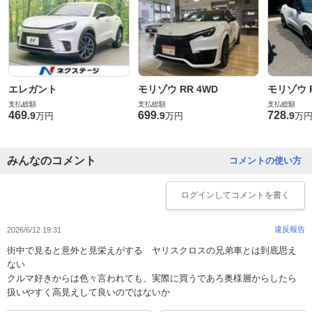
エレガント
モリゾウ RR 4WD
モリゾウ R
支払総額
支払総額
支払総額
469
699
728
.
9
.
9
.
9
万円
万円
万
みんなのコメント
コメントの使い方
ログイン
してコメントを書く
違反報告
2026/6/12 19:31
街中で見ると意外と見栄えがする ヤリスクロスの兄弟車とは到底思え
ない
クルマ好きからは色々言われても、実際に買うであろ奥様層からしたら
扱いやすく高見えして良いのではないか