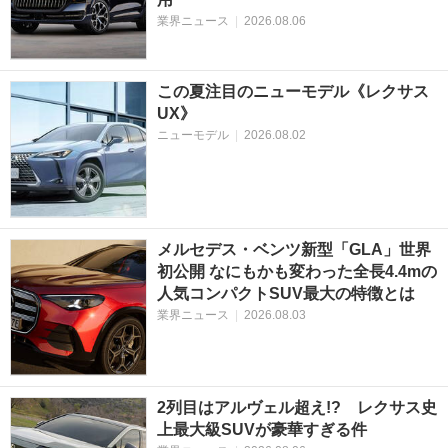
業界ニュース
|
2026.08.06
この夏注目のニューモデル《レクサス
UX》
ニューモデル
|
2026.08.02
メルセデス・ベンツ新型「GLA」世界
初公開 なにもかも変わった全長4.4mの
人気コンパクトSUV最大の特徴とは
業界ニュース
|
2026.08.03
2列目はアルヴェル超え!? レクサス史
上最大級SUVが豪華すぎる件