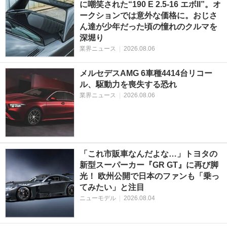
に嘲笑された“190 E 2.5-16 エボII”。オ
ークションでは意外な価格に。おじさ
ん達が少年だった頃の憧れのクルマを
深堀り
業界ニュース
|
2026.08.06
メルセデスAMG 6車種4414台リコー
ル、駆動力を喪失する恐れ
業界ニュース
|
2026.08.06
「これ市販車なんだよな…」トヨタの
新型スーパーカー『GR GT』に再び脚
光！ 欧州公開で日本のファンも「乗っ
てみたい」と注目
ニューモデル
|
2026.08.04