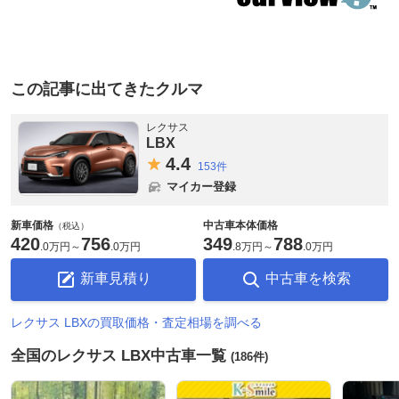
この記事に出てきたクルマ
レクサス
LBX
4.
4
153件
マイカー登録
新車価格
中古車本体価格
（税込）
420
756
349
788
.
0万円
～
.
0万円
.
8万円
～
.
0万円
新車見積り
中古車を検索
レクサス LBXの買取価格・査定相場を調べる
全国のレクサス LBX中古車一覧
(186件)