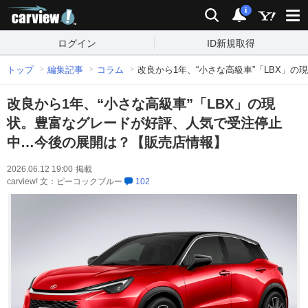
carview!
検索
通知
i
ログイン
ID新規取得
トップ
編集記事
コラム
改良から1年、“小さな高級車”「LBX」
改良から1年、“小さな高級車”「LBX」の現
状。豊富なグレードが好評、人気で受注停止
中…今後の展開は？【販売店情報】
2026.06.12 19:00
掲載
carview! 文：ピーコックブルー
102