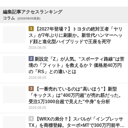
編集記事アクセスランキング
コラム
(2026/08/06更新)
1
【2027年登場？】トヨタの絶対王者「ヤリ
ス」が7年ぶりに刷新か。新世代ハンマーヘッ
ド顔と進化型ハイブリッドで王座を死守
2026.08.05
2
新設定「Z」が人気。“スポーティ路線”は苦
境の「フィット」を救えるか？ 価格差40万円
の「RS」との違いとは
2026.08.05
3
【一番売れているのは"高いほう"】新型
「キックス」は"400万円超"が売れ筋だった。
受注1万1000台超で見えた"中身"を分析
2026.08.05
4
【WRXの弟分？】スバルが「インプレッサ
TX」を商標登録。ターボ×MTで300万円前半…