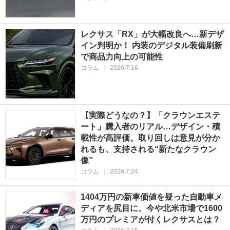
レクサス「RX」が大幅改良へ…新デザ
イン判明か！ 内装のデジタル装備刷新
で商品力向上の可能性
コラム
|
2026.7.16
【実際どうなの？】「クラウンエステ
ート」購入者のリアル…デザイン・積
載性が高評価。取り回しは意見が分か
れるも、支持される“新たなクラウン
像”
コラム
|
2026.7.24
1404万円の新車価値を疑った自動車メ
ディアを尻目に、今や北米市場で1600
万円のプレミアが付くレクサスとは？