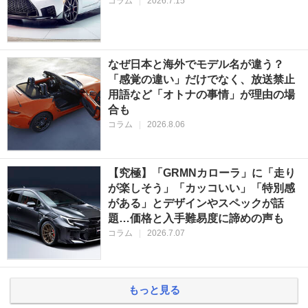
コラム
|
2026.7.15
なぜ日本と海外でモデル名が違う？
「感覚の違い」だけでなく、放送禁止
用語など「オトナの事情」が理由の場
合も
コラム
|
2026.8.06
【究極】「GRMNカローラ」に「走り
が楽しそう」「カッコいい」「特別感
がある」とデザインやスペックが話
題…価格と入手難易度に諦めの声も
コラム
|
2026.7.07
もっと見る