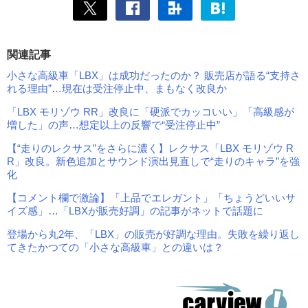
関連記事
小さな高級車「LBX」は成功だったのか？ 販売店が語る“支持さ
れる理由”…現在は受注停止中、まもなく改良か
「LBX モリゾウ RR」改良に「硬派でカッコいい」「高級感が
増した」の声…想定以上の反響で“受注停止中”
【“走りのレクサス”をさらに濃く】レクサス「LBX モリゾウ R
R」改良。新色追加とサウンド演出見直しで“走りのキャラ”を強
化
【コメント欄で激論】「上品でエレガント」「ちょうどいいサ
イズ感」…「LBXが販売好調」の記事がネットで話題に
登場から丸2年、「LBX」の販売が好調な理由。失敗を繰り返し
てきたかつての「小さな高級車」との違いは？