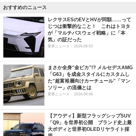
おすすめのニュース
レクサスESのEVとHVが同額……って
じつは衝撃的なこと！ これはトヨタ
が「マルチパスウェイ戦略」に「本
気」の証だった
業界ニュース
|
2026.08.03
まさか全身“金ピカ”!? メルセデスAMG
「G63」を成金スタイルにカスタムし
た“超富裕層向けカーチュール”「マン
ソリー」の流儀とは
業界ニュース
|
2026.08.06
【アウディ】新型フラッグシップSUV
「Q9」を世界初公開 ブランド史上最
大ボディと世界初OLEDリヤライト採
用