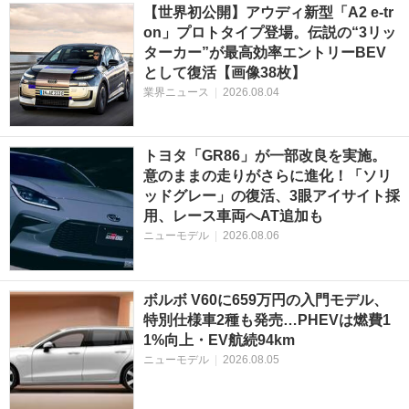
【世界初公開】アウディ新型「A2 e-tr
on」プロトタイプ登場。伝説の“3リッ
ターカー”が最高効率エントリーBEV
として復活【画像38枚】
業界ニュース
|
2026.08.04
トヨタ「GR86」が一部改良を実施。
意のままの走りがさらに進化！「ソリ
ッドグレー」の復活、3眼アイサイト採
用、レース車両へAT追加も
ニューモデル
|
2026.08.06
ボルボ V60に659万円の入門モデル、
特別仕様車2種も発売…PHEVは燃費1
1%向上・EV航続94km
ニューモデル
|
2026.08.05