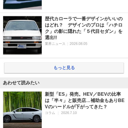
歴代カローラで一番デザインがいいの
はどれ？ デザインのプロは「ハチロ
ク」の影に隠れた「５代目セダン」を
選出!!
業界ニュース
|
2026.08.05
もっと見る
あわせて読みたい
新型「ES」発売。HEV／BEVの比率
は「半々」と販売店…補助金もありBE
Vのハードルが下がってきた？
コラム
|
2026.7.10