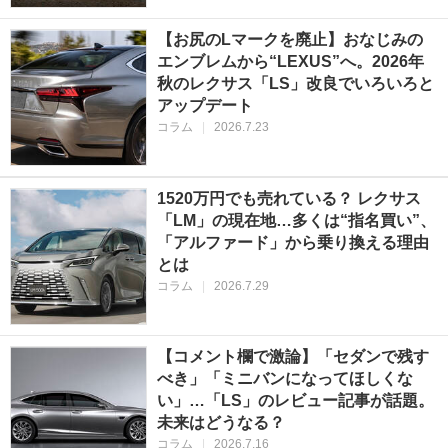
【お尻のLマークを廃止】おなじみの
エンブレムから“LEXUS”へ。2026年
秋のレクサス「LS」改良でいろいろと
アップデート
コラム
|
2026.7.23
1520万円でも売れている？ レクサス
「LM」の現在地…多くは“指名買い”、
「アルファード」から乗り換える理由
とは
コラム
|
2026.7.29
【コメント欄で激論】「セダンで残す
べき」「ミニバンになってほしくな
い」…「LS」のレビュー記事が話題。
未来はどうなる？
コラム
|
2026.7.16