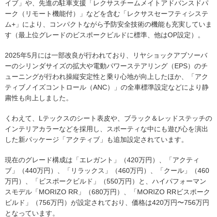
イブ」や、先進の駐車支援「レクサスチームメイトアドバンスドパ
ーク（リモート機能付）」などを含む「レクサスセーフティシステ
ム+」により、コンパクトながら予防安全技術の機能も充実していま
す（最上位グレードのビスポークビルドに標準、他はOP設定）。
2025年5月には一部改良が行われており、リヤショックアブソーバ
ーのシリンダサイズの拡大や電動パワーステアリング（EPS）のチ
ューニングが行われ操縦安定性と乗り心地が向上したほか、「アク
ティブノイズコントロール（ANC）」の全車標準設定などにより静
粛性も向上しました。
くわえて、Lテックスのシート表皮や、ブラック＆レッドステッチの
インテリアカラーなどを採用し、スポーティな中にも遊び心を演出
した新パッケージ「アクティブ」も追加設定されています。
現在のグレード構成は「エレガント」（420万円）、「アクティ
ブ」（440万円）、「リラックス」（460万円）、「クール」（460
万円）、「ビスポークビルド」（550万円）と、ハイパフォーマン
スモデル「MORIZO RR」（680万円）、「MORIZO RRビスポーク
ビルド」（756万円）が設定されており、価格は420万円〜756万円
となっています。