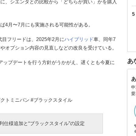
もに、シエンタとの比較から「どちらが買い」かを購入
ば4月〜7月にも実施される可能性がある。
代目フリードは、2025年2月に
ハイブリッド
車、同年7
料やオプション内容の見直しなどの改良を受けている。
あ
アップデートを行う方針がうかがえ、遅くとも今夏に
申
愛
ンパクトミニバン #ブラックスタイル
列仕様追加と“ブラックスタイル”の設定