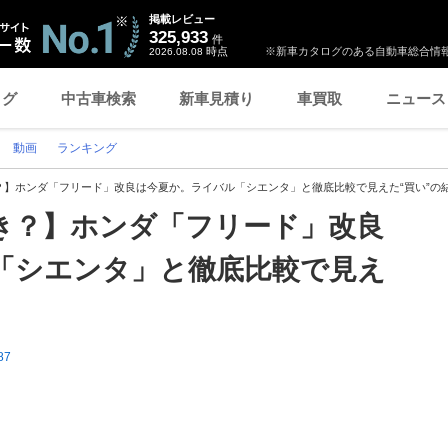
掲載レビュー
325,933
件
時点
※新車カタログのある自動車総合情報
2026.08.08
ログ
中古車検索
新車見積り
車買取
ニュース
動画
ランキング
？】ホンダ「フリード」改良は今夏か。ライバル「シエンタ」と徹底比較で見えた“買い”の
き？】ホンダ「フリード」改良
「シエンタ」と徹底比較で見え
87