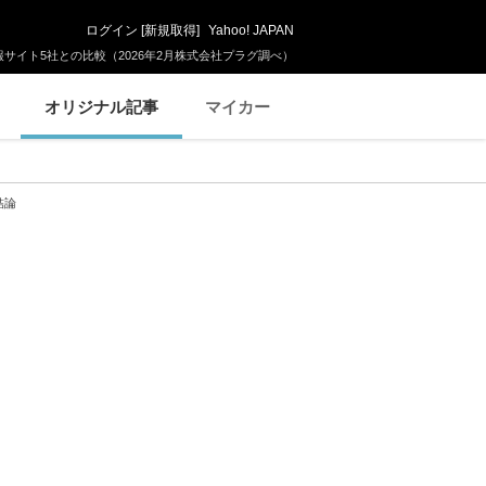
ログイン
[
新規取得
]
Yahoo! JAPAN
サイト5社との比較（2026年2月株式会社プラグ調べ）
オリジナル記事
マイカー
結論