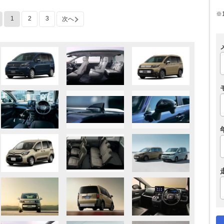
※
1
2
3
次へ