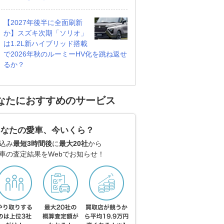
【2027年後半に全面刷新
か】スズキ次期「ソリオ」
は1.2L新ハイブリッド搭載
で2026年秋のルーミーHV化を跳ね返せ
るか？
なたにおすすめのサービス
あなたの愛車、今いくら？
込み
最短3時間後
に
最大20社
から
車の査定結果をWebでお知らせ！