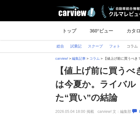
トップ
360°ビュー
カタ
総合
試乗記
スクープ
フォト
コラム
carview!
>
編集記事
>
コラム
>
【値上げ前に買うべき
【値上げ前に買うべ
は今夏か。ライバル
た“買い”の結論
2026.05.04 18:00
掲載
carview! 文：編集部