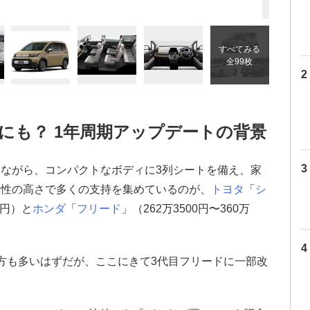
すべてみる
全99枚
にも？ 1年周期アップデートの背景
ながら、コンパクトなボディに3列シートを備え、家
用性の高さで多くの支持を集めているのが、
トヨタ
「
シ
00円）と
ホンダ
「
フリード
」（262万3500円〜360万
方も多いはずだが、ここにきて3代目フリードに一部改