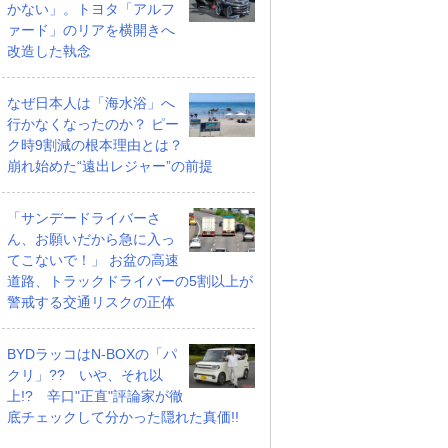
かない」。トヨタ「アルフ
ァード」のリアを横開きへ
改造した執念
なぜ日本人は「海水浴」へ
行かなくなったのか？ ピー
ク時9割減の根本理由とは？
崩れ始めた“遠出レジャー”の前提
「サンデードライバーさ
ん、お願いだから急に入っ
てこないで！」 お盆の高速
道路、トラックドライバーの5割以上が
警戒する交通リスクの正体
BYDラッコはN-BOXの「パ
クリ」?? いや、それ以
上!? 辛口"正直"評論家が徹
底チェックして分かった隠れた真価!!