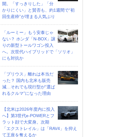
開。「すっきりした」「分
かりにくい」と賛否も、約1週間で“初
回生産枠”が埋まる人気ぶり
「ルーミー」もう安泰じゃ
ない？ ホンダ「N-BOX」譲
りの新型トールワゴン投入
へ。次世代ハイブリッドで「ソリオ」
にも対抗か
「プリウス」離れは本当だ
った？ 国内も北米も販売
減…それでも現行型が“選ば
れるクルマ”になった理由
【北米は2026年度内に投入
へ】第3世代e-POWERとフ
ラット顔で大変身。次期
「エクストレイル」は「RAV4」を抑え
て王座を奪えるか