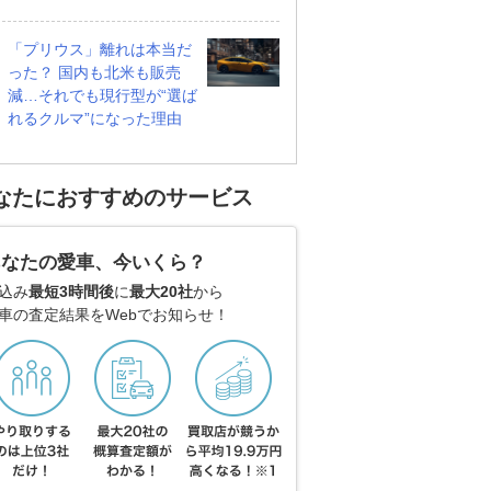
「プリウス」離れは本当だ
った？ 国内も北米も販売
減…それでも現行型が“選ば
れるクルマ”になった理由
なたにおすすめのサービス
あなたの愛車、今いくら？
込み
最短3時間後
に
最大20社
から
車の査定結果をWebでお知らせ！