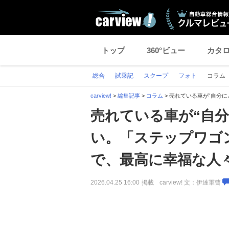
トップ
360°ビュー
カタ
総合
試乗記
スクープ
フォト
コラム
carview!
>
編集記事
>
コラム
>
売れている車が“自分
売れている車が“自
い。「ステップワゴ
で、最高に幸福な人
2026.04.25 16:00
掲載
carview! 文：伊達軍曹