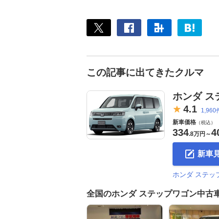
この記事に出てきたクルマ
ホンダ ス
4.
1
1,960
新車価格
（税込）
334
4
.
8万円
～
新車
ホンダ ステ
全国のホンダ ステップワゴン中古