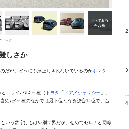
すべてみる
全52枚
ンスパーダ
難しさか
なのだが、どうにも浮上しきれないでいるのが
ホンダ
ると、ライバル3車種（
トヨタ
「
ノア
／
ヴォクシー
」、
含めた4車種のなかでは最下位となる総合14位で、台
台という数字はもはや別世界だが、せめてセレナと同等