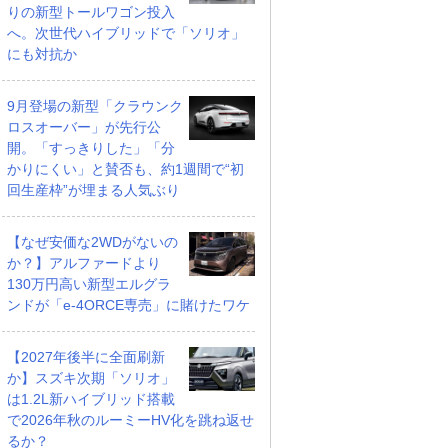
りの新型トールワゴン投入
へ。次世代ハイブリッドで「ソリオ」
にも対抗か
9月登場の新型「クラウンク
ロスオーバー」が先行公
開。「すっきりした」「分
かりにくい」と賛否も、約1週間で“初
回生産枠”が埋まる人気ぶり
【なぜ安価な2WDがないの
か？】アルファードより
130万円高い新型エルグラ
ンドが「e-4ORCE専売」に賭けたワケ
【2027年後半に全面刷新
か】スズキ次期「ソリオ」
は1.2L新ハイブリッド搭載
で2026年秋のルーミーHV化を跳ね返せ
るか？