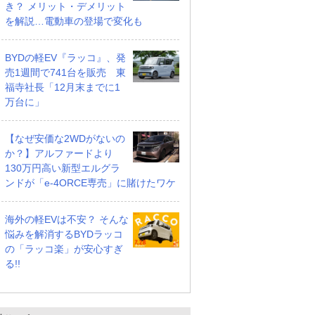
き？ メリット・デメリット
を解説…電動車の登場で変化も
BYDの軽EV『ラッコ』、発
売1週間で741台を販売 東
福寺社長「12月末までに1
万台に」
【なぜ安価な2WDがないの
か？】アルファードより
130万円高い新型エルグラ
ンドが「e-4ORCE専売」に賭けたワケ
海外の軽EVは不安？ そんな
悩みを解消するBYDラッコ
の「ラッコ楽」が安心すぎ
る!!