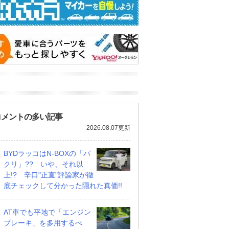
コメントの多い記事
2026.08.07更新
BYDラッコはN-BOXの「パ
クリ」?? いや、それ以
上!? 辛口"正直"評論家が徹
底チェックして分かった隠れた真価!!
AT車でも平地で「エンジン
ブレーキ」を多用するべ