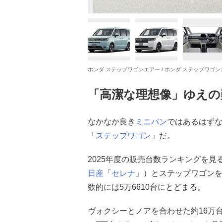
ホンダ ステップワゴンエアー / ホンダ ステップワゴ
「高潔な理想像」ゆえの
なかなか良き
ミニバン
ではあるはず
「
ステップワゴン
」だ。
2025年度の販売台数ランキングを見
日産
「
セレナ
」）とステップワゴンを
数的には5万6610台にとどまる。
ヴォクシーとノアを合わせた約16万