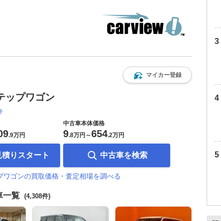
マイカー登録
テップワゴン
件
中古車本体価格
09
9
654
.
9万円
.
8万円
～
.
2万円
見積りスタート
中古車を検索
ップワゴンの買取価格・査定相場を調べる
車一覧
(4,308件)