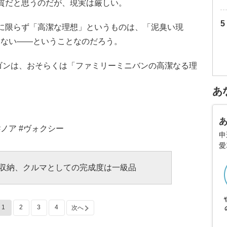
質だと思うのだが、現実は厳しい。
に限らず「高潔な理想」というものは、「泥臭い現
てない――ということなのだろう。
ワゴンは、おそらくは「ファミリーミニバンの高潔なる理
あ
#ノア #ヴォクシー
申
愛
収納、クルマとしての完成度は一級品
1
2
3
4
次へ