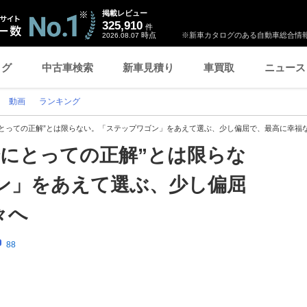
掲載レビュー
325,910
件
時点
※新車カタログのある自動車総合情報
2026.08.07
ログ
中古車検索
新車見積り
車買取
ニュース
動画
ランキング
にとっての正解”とは限らない。「ステップワゴン」をあえて選ぶ、少し偏屈で、最高に幸福
分にとっての正解”とは限らな
ン」をあえて選ぶ、少し偏屈
々へ
88