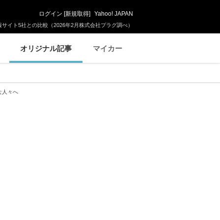
ログイン
[
新規取得
]
Yahoo! JAPAN
サイト5社との比較（2026年2月株式会社プラグ調べ）
オリジナル記事
マイカー
な人々へ