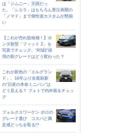
は「ジムニー」天国だっ
た。「シエラ」はもちろん受注再開の
「ノマド」まで個性派カスタムが勢揃
い
【これが売れ筋候補！】ホ
ンダ新型「フィット Z」を
写真でチェック。“RS顔”採
用の新グレードはどう変わった？
これが新色の「エルグラン
ド」。16年ぶり全面刷新
の“日産の本命ミニバン”は
どう見える？ フォトで内外装をチェッ
ク
フォルクスワーゲン ポロの
グレード選び コスパと満
足感どっちを取る!?