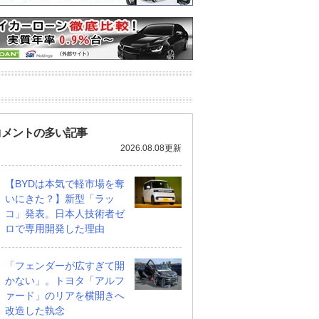
コメントの多い記事
2026.08.08更新
【BYDは本気で軽市場を奪
いにきた？】新型「ラッ
1.8 ブラック エディショ
1.8 G 4WD
コ」発表。日本人技術者ゼ
ン 4WD
ロで専用開発した理由
支払総額
247
.
9
万円
万円
支払総額
299
.
5
万円
「フェンダーが広すぎて開
かない」。トヨタ「アルフ
ァード」のリアを横開きへ
改造した執念