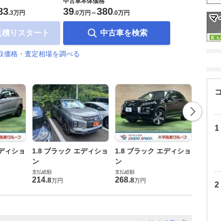
中古車本体価格
83
39
380
.
3万円
.
0万円
～
.
0万円
見積りスタート
中古車を検索
買取価格・査定相場を調べる
1.8 G
エディショ
1.8 ブラック エディショ
1.8 ブラック エディショ
支払総額
ン
ン
241
.
9
支払総額
支払総額
214
.
268
.
8
8
万円
万円