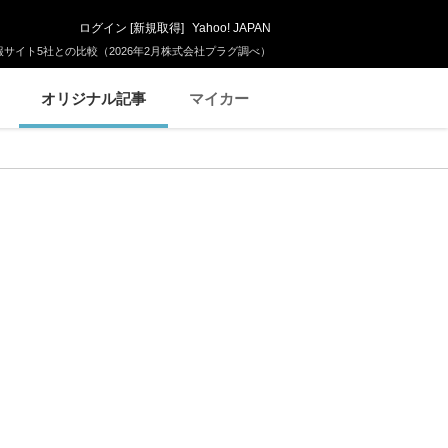
ログイン
[
新規取得
]
Yahoo! JAPAN
サイト5社との比較（2026年2月株式会社プラグ調べ）
オリジナル記事
マイカー