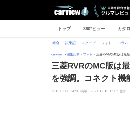
トップ
360°ビュー
カタ
総合
試乗記
スクープ
フォト
コラム
carview!
>
編集記事
>
フォト
>
三菱RVRのMC版は最
三菱RVRのMC版は
を強調。コネクト機
2019.03.08 14:50
掲載
2021.12.10 15:05
更新