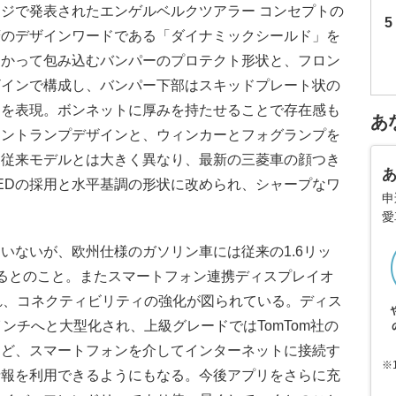
ジで発表されたエンゲルベルクツアラー コンセプトの
菱のデザインワードである「ダイナミックシールド」を
向かって包み込むバンパーのプロテクト形状と、フロン
ザインで構成し、バンパー下部はスキッドプレート状の
さを表現。ボンネットに厚みを持たせることで存在感も
あ
ロントランプデザインと、ウィンカーとフォグランプを
も従来モデルとは大きく異なり、最新の三菱車の顔つき
EDの採用と水平基調の形状に改められ、シャープなワ
申
愛
いないが、欧州仕様のガソリン車には従来の1.6リッ
るとのこと。またスマートフォン連携ディスプレイオ
れ、コネクティビリティの強化が図られている。ディス
ンチへと大型化され、上級グレードではTomTom社の
など、スマートフォンを介してインターネットに接続す
※
情報を利用できるようにもなる。今後アプリをさらに充