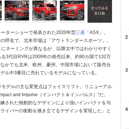
すべてみる
全11枚
ーターショーで発表された2020年型
三菱
「ASX」。
での呼名で、北米市場は「アウトランダースポーツ」、
とにネーミングが異なるが、以降文中ではわかりやすく
3代目RVRは2009年の発売以来、約90カ国で132万
。なかでも北米、欧州、豪州、中国市場において販売台
デル中3番目に売れているモデルになっている。
0年モデルの主な変更点はフェイスリフト。リニューアル
act and Impulse（インパクト＆インパルス）”だ。
洗練された独創的なデザインにより強いインパクトを与
ドライバーの衝動を掻き立てるデザインを実現した」と