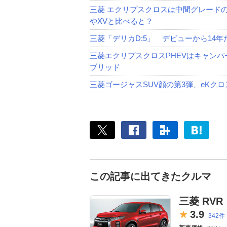
三菱 エクリプスクロスは中間グレード
やXVと比べると？
三菱「デリカD:5」 デビューから14
三菱エクリプスクロスPHEVはキャン
ブリッド
三菱ゴージャスSUV顔の第3弾、eKク
この記事に出てきたクルマ
三菱 RVR
3.
9
342件