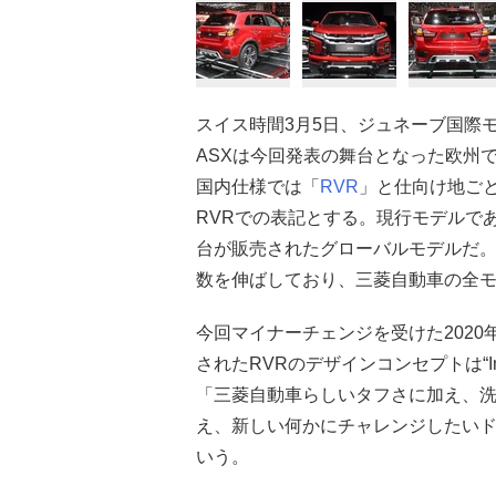
スイス時間3月5日、ジュネーブ国際モ
ASXは今回発表の舞台となった欧州
国内仕様では「
RVR
」と仕向け地ご
RVRでの表記とする。現行モデルである
台が販売されたグローバルモデルだ
数を伸ばしており、三菱自動車の全モ
今回マイナーチェンジを受けた202
されたRVRのデザインコンセプトは“Imp
「三菱自動車らしいタフさに加え、
え、新しい何かにチャレンジしたい
いう。