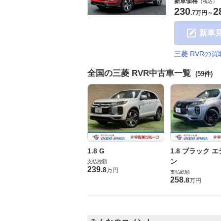
新車価格
（税込）
230
2
.
7万円
～
新車
三菱 RVRの
全国の三菱 RVR中古車一覧
(59件)
1.8 G
1.8 ブラック 
ン
支払総額
239
.
8
万円
支払総額
258
.
8
万円