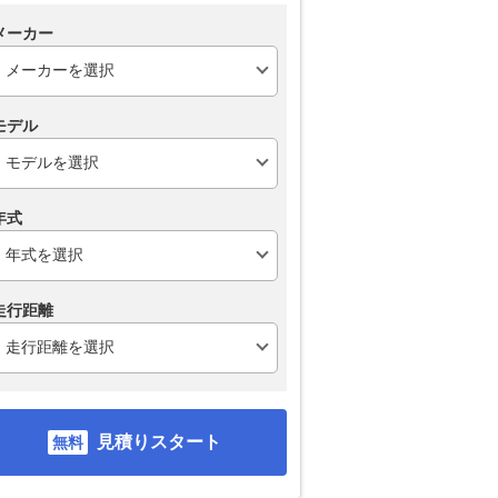
メーカー
モデル
年式
走行距離
見積りスタート