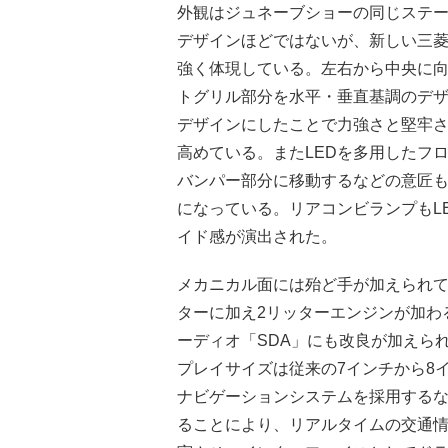
外観はジュネーブショーの同じステー
デザインほどではないが、新しい三
強く体現している。左右から中央に
トグリル部分を水平・垂直基調のデ
デザインにしたことで力強さと堅牢
高めている。またLEDを多用したフ
バンパー部分に移動するなどの意匠
になっている。リアコンビランプもL
イド感が演出された。
メカニカル面には殆ど手が加えられて
ターに加え2リッターエンジンが加わ
ーディオ「SDA」にも改良が加えら
プレイサイズは従来の7インチから8イ
ナビゲーションシステムを採用する
ることにより、リアルタイムの交通