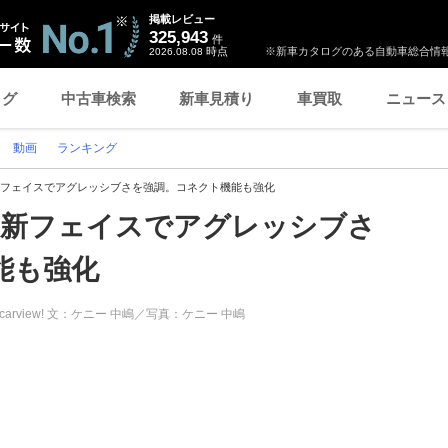
掲載レビュー
325,943
件
時点
※新車カタログのある自動車総合情報
2026.08.08
ログ
中古車検索
新車見積り
車買取
ニュース
動画
ランキング
新フェイスでアグレッシブさを強調。コネクト機能も強化
最新フェイスでアグレッシブさ
能も強化
carview! 文：ケニー 中嶋／写真：ケニー 中嶋