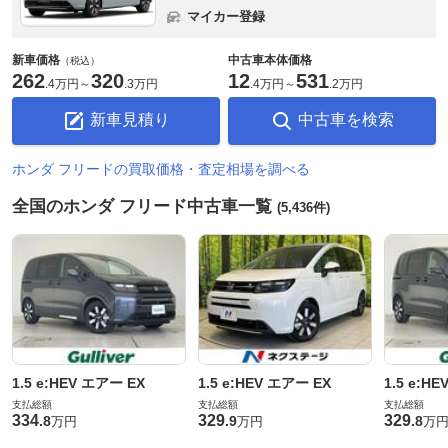
マイカー登録
新車価格
中古車本体価格
（税込）
262
320
12
531
.
4万円
～
.
3万円
.
4万円
～
.
2万円
新車見積り
中古車を検索
ホンダ フリードの買取価格・査定相場を調べる
全国のホンダ フリード中古車一覧
(5,436件)
1.5 e:HEV エアー EX
1.5 e:HEV エアー EX
1.5 e:H
支払総額
支払総額
支払総額
334
329
329
.
8
.
9
.
8
万円
万円
万