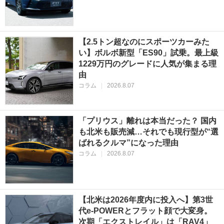
【2.5トン超なのにスポーツカーみた
い】ボルボ新型「ES90」試乗。最上級
1229万円のグレードに人気が集まる理
由
コラム
|
2026.8.07
「プリウス」離れは本当だった？ 国内
も北米も販売減…それでも現行型が“選
ばれるクルマ”になった理由
コラム
|
2026.8.07
【北米は2026年度内に投入へ】第3世
代e-POWERとフラット顔で大変身。
次期「エクストレイル」は「RAV4」