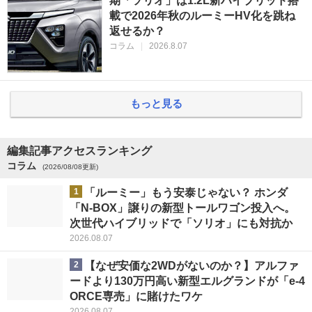
期「ソリオ」は1.2L新ハイブリッド搭
載で2026年秋のルーミーHV化を跳ね
返せるか？
コラム
|
2026.8.07
もっと見る
編集記事アクセスランキング
コラム
(2026/08/08更新)
1
「ルーミー」もう安泰じゃない？ ホンダ
「N-BOX」譲りの新型トールワゴン投入へ。
次世代ハイブリッドで「ソリオ」にも対抗か
2026.08.07
2
【なぜ安価な2WDがないのか？】アルファ
ードより130万円高い新型エルグランドが「e-4
ORCE専売」に賭けたワケ
2026.08.07