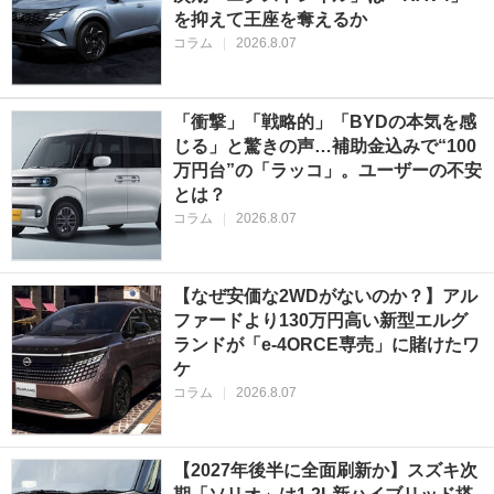
を抑えて王座を奪えるか
コラム
|
2026.8.07
「衝撃」「戦略的」「BYDの本気を感
じる」と驚きの声…補助金込みで“100
万円台”の「ラッコ」。ユーザーの不安
とは？
コラム
|
2026.8.07
【なぜ安価な2WDがないのか？】アル
ファードより130万円高い新型エルグ
ランドが「e-4ORCE専売」に賭けたワ
ケ
コラム
|
2026.8.07
【2027年後半に全面刷新か】スズキ次