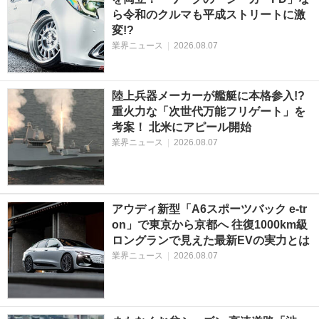
ら令和のクルマも平成ストリートに激
変!?
業界ニュース
|
2026.08.07
陸上兵器メーカーが艦艇に本格参入!?
重火力な「次世代万能フリゲート」を
考案！ 北米にアピール開始
業界ニュース
|
2026.08.07
アウディ新型「A6スポーツバック e-tr
on」で東京から京都へ 往復1000km級
ロングランで見えた最新EVの実力とは
業界ニュース
|
2026.08.07