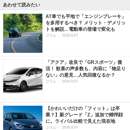
あわせて読みたい
AT車でも平地で「エンジンブレーキ」
を多用するべき？ メリット・デメリッ
トを解説…電動車の登場で変化も
コラム
|
2026.8.07
「アクア」改良で「GRスポーツ」復
活！ 歓喜の声多数も、内容に「物足り
ない」の意見…人気回復なるか？
コラム
|
2026.8.07
【かわいいだけの「フィット」は卒
業？】新グレード「Z」追加で精悍顔
に。ライバル比較で見えた現在地
コラム
|
2026.8.07