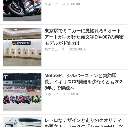
スポーツ
|
2026.08.08
東京駅でミニカーに見惚れろ!! オート
アートが手がけた頭文字Dや007の精密
モデルがド迫力!!
業界ニュース
|
2026.08.07
MotoGP、シルバーストンと契約延
長。イギリスGP開催を少なくとも202
8年まで継続へ
スポーツ
|
2026.08.07
レトロなデザインと走りのクオリティ
を両立！ ワークの「シーカーFD」な