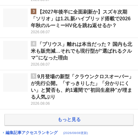
3
【2027年後半に全面刷新か】スズキ次期
「ソリオ」は1.2L新ハイブリッド搭載で2026
年秋のルーミーHV化を跳ね返せるか？
2026.08.07
4
「プリウス」離れは本当だった？ 国内も北
米も販売減…それでも現行型が“選ばれるクル
マ”になった理由
2026.08.07
5
9月登場の新型「クラウンクロスオーバー」
が先行公開。「すっきりした」「分かりにく
い」と賛否も、約1週間で“初回生産枠”が埋ま
る人気ぶり
2026.08.06
もっと見る
編集記事アクセスランキング
(2026/08/08更新)