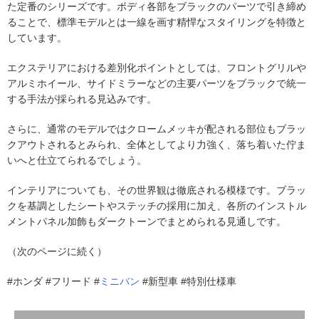
た定番のシリーズです。ボディ各部をブラックのパーツで引き締め
ることで、標準モデルとは一線を画す精悍なスタイリングを特徴と
しています。
エクステリアにおける差別化ポイントとしては、フロントグリルや
アルミホイール、サイドミラーなどの主要パーツをブラックで統一
する手法が採られる見込みです。
さらに、通常のモデルではクロームメッキが配される部位もブラッ
クアウトされるとみられ、全体としてより力強く、落ち着いた佇ま
いへと仕立てられるでしょう。
インテリアについても、その世界観は徹底される模様です。ブラッ
クを基調としたシートやステッチの採用に加え、各所のインストル
メントパネル加飾もダークトーンでまとめられる見通しです。
（次のページに続く）
#ホンダ #フリード #
ミニバン
#新型車 #特別仕様車