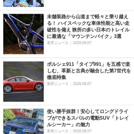
未舗装路から山道まで軽々と乗り越え
る！ ハイスペックな車体性能と高い走
破性を備え 狭所の多い日本のトレイル
に最適な「マウンテンバイク」3選
業界ニュース
|
2026.08.07
ポルシェ911「タイプ991」を五感で楽
しむ、革新と古典が融合した第7世代を
徹底特集
業界ニュース
|
2026.08.07
使い勝手抜群！安心してロングドライ
ブができるスバルの電動SUV「トレイ
ルシーカー」の魅力
業界ニュース
|
2026.08.07