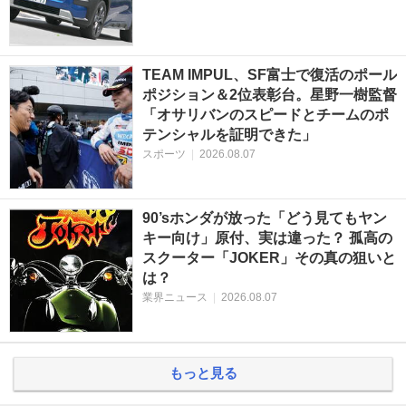
TEAM IMPUL、SF富士で復活のポール
ポジション＆2位表彰台。星野一樹監督
「オサリバンのスピードとチームのポ
テンシャルを証明できた」
スポーツ
|
2026.08.07
90’sホンダが放った「どう見てもヤン
キー向け」原付、実は違った？ 孤高の
スクーター「JOKER」その真の狙いと
は？
業界ニュース
|
2026.08.07
もっと見る