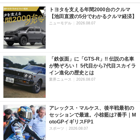
トヨタを支える年間2000台のクルマ
【池田直渡の5分でわかるクルマ経済】
ニューモデル
|
2026.08.07
「鉄仮面」に「GTS-R」!! 伝説の名車
が勢ぞろい！ 5代目から7代目スカイラ
イン進化の歴史とは
業界ニュース
|
2026.08.07
アレックス・マルケス、後半戦最初の
セッションで最速。小椋藍は7番手｜M
otoGPイギリスFP1
スポーツ
|
2026.08.07