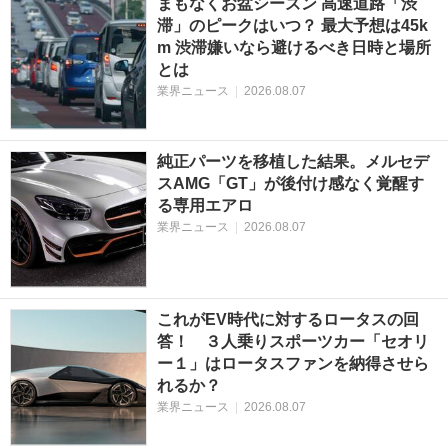
まもなくお盆シーズン 高速道路「渋
滞」のピークはいつ？ 最大予想は45k
m 渋滞嫌いなら避けるべき日時と場所
とは
業界ニュース
|
2026.08.07
純正パーツを移植した結果。メルセデ
スAMG「GT」が後付け感なく覚醒す
る専用エアロ
業界ニュース
|
2026.08.07
これがEV時代に対するロータスの回
答！ ３人乗りスポーツカー「セオリ
ー１」はロータスファンを納得させら
れるか？
業界ニュース
|
2026.08.07