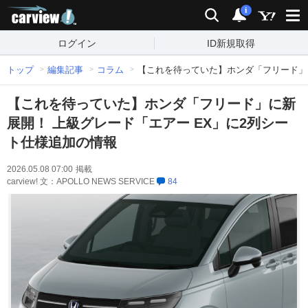
carview!
検索
通知
i
ログイン
ID新規取得
トップ
編集記事
コラム
【これを待っていた】ホンダ「フリード」に
【これを待っていた】ホンダ「フリード」に新
展開！ 上級グレード「エアー EX」に2列シー
ト仕様追加の情報
2026.05.08 07:00
掲載
carview! 文：APOLLO NEWS SERVICE
84