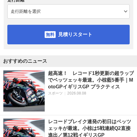
走行距離
見積りスタート
おすすめのニュース
超高速！ レコード1秒更新の超ラップ
でベッツェッキ最速。小椋藍5番手｜M
otoGPイギリスGP プラクティス
スポーツ
|
2026.08.08
レコードブレイク連発の初日はベッツ
ェッキが最速。小椋は5戦連続Q2直接
進出／第12戦イギリスGP