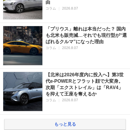
由
コラム
|
2026.8.07
「プリウス」離れは本当だった？ 国内
も北米も販売減…それでも現行型が“選
ばれるクルマ”になった理由
コラム
|
2026.8.07
【北米は2026年度内に投入へ】第3世
代e-POWERとフラット顔で大変身。
次期「エクストレイル」は「RAV4」
を抑えて王座を奪えるか
コラム
|
2026.8.07
もっと見る