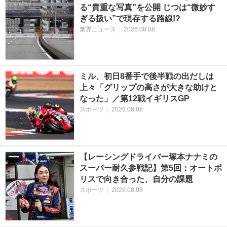
る“貴重な写真”を公開 じつは“微妙す
ぎる扱い”で現存する路線!?
業界ニュース
|
2026.08.08
ミル、初日8番手で後半戦の出だしは
上々「グリップの高さが大きな助けと
なった」／第12戦イギリスGP
スポーツ
|
2026.08.08
【レーシングドライバー塚本ナナミの
スーパー耐久参戦記】第5回：オートポ
リスで向き合った、自分の課題
スポーツ
|
2026.08.08