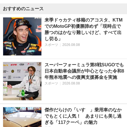
おすすめのニュース
来季ドゥカティ移籍のアコスタ、KTM
でのMotoGP初優勝諦めず「現時点で
勝つのはかなり難しいけど、すべて出
し切る」
スポーツ
|
2026.08.08
スーパーフォーミュラ第8戦SUGOでも
日本自動車会議所が中心となった令和8
年熊本地震への復興支援募金を実施
スポーツ
|
2026.08.08
傑作だらけの「いすゞ」乗用車のなか
でもとくに人気！ あまりにも美し過
ぎる「117クーペ」の魅力