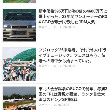
新車価格595万円が約8倍の4680万円に
爆上がった。23年間ワンオーナーのR3
4 GT-Rが欧州で残したJDM人気
業界ニュース
|
2026.08.08
フジロック’26来場者、それぞれのドラ
イブミュージック。フェスはもう、苗
場への道中から始まっていた。
業界ニュース
|
2026.08.08
東北大会が猛暑のSUGOで開幕。赤旗3
回のFP1は野尻が最速、ランク首位太
田はスピン／SF第8戦
スポーツ
|
2026.08.08