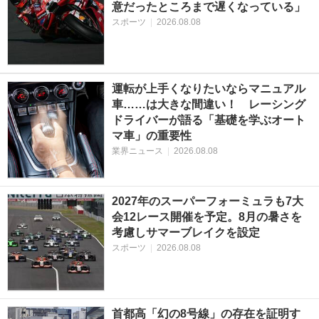
意だったところまで遅くなっている」
スポーツ
|
2026.08.08
運転が上手くなりたいならマニュアル
車……は大きな間違い！ レーシング
ドライバーが語る「基礎を学ぶオート
マ車」の重要性
業界ニュース
|
2026.08.08
2027年のスーパーフォーミュラも7大
会12レース開催を予定。8月の暑さを
考慮しサマーブレイクを設定
スポーツ
|
2026.08.08
首都高「幻の8号線」の存在を証明す