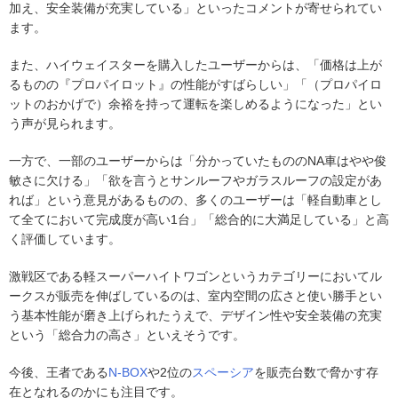
加え、安全装備が充実している」といったコメントが寄せられてい
ます。
また、ハイウェイスターを購入したユーザーからは、「価格は上が
るものの『プロパイロット』の性能がすばらしい」「（プロパイロ
ットのおかげで）余裕を持って運転を楽しめるようになった」とい
う声が見られます。
一方で、一部のユーザーからは「分かっていたもののNA車はやや俊
敏さに欠ける」「欲を言うとサンルーフやガラスルーフの設定があ
れば」という意見があるものの、多くのユーザーは「軽自動車とし
て全てにおいて完成度が高い1台」「総合的に大満足している」と高
く評価しています。
激戦区である軽スーパーハイトワゴンというカテゴリーにおいてル
ークスが販売を伸ばしているのは、室内空間の広さと使い勝手とい
う基本性能が磨き上げられたうえで、デザイン性や安全装備の充実
という「総合力の高さ」といえそうです。
今後、王者である
N-BOX
や2位の
スペーシア
を販売台数で脅かす存
在となれるのかにも注目です。