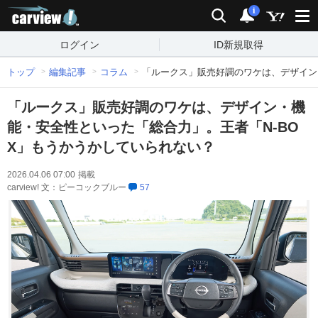
carview!
検索
通知
i
ログイン
ID新規取得
トップ
編集記事
コラム
「ルークス」販売好調のワケは、デザイン
「ルークス」販売好調のワケは、デザイン・機
能・安全性といった「総合力」。王者「N-BO
X」もうかうかしていられない？
2026.04.06 07:00
掲載
carview! 文：ピーコックブルー
57