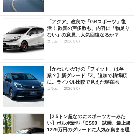
「アクア」改良で「GRスポーツ」復
活！ 歓喜の声多数も、内容に「物足り
ない」の意見…人気回復なるか？
コラム
|
2026.8.07
【かわいいだけの「フィット」は卒
業？】新グレード「Z」追加で精悍顔
に。ライバル比較で見えた現在地
コラム
|
2026.8.07
【2.5トン超なのにスポーツカーみた
い】ボルボ新型「ES90」試乗。最上級
1229万円のグレードに人気が集まる理