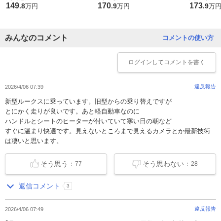
149
170
173
.
8
.
9
.
9
万円
万円
万
みんなのコメント
コメントの使い方
ログイン
してコメントを書く
違反報告
2026/4/06 07:39
新型ルークスに乗っています。旧型からの乗り替えですが
とにかく走りが良いです。あと軽自動車なのに
ハンドルとシートのヒーターが付いていて寒い日の朝など
すぐに温まり快適です。見えないところまで見えるカメラとか最新技術
は凄いと思います。
そう思う：
そう思わない：
77
28
返信コメント
3
違反報告
2026/4/06 07:49