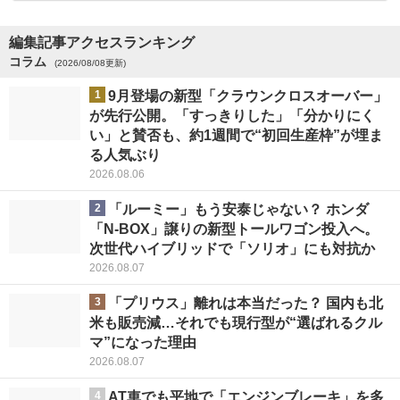
編集記事アクセスランキング
コラム
(2026/08/08更新)
1
9月登場の新型「クラウンクロスオーバー」
が先行公開。「すっきりした」「分かりにく
い」と賛否も、約1週間で“初回生産枠”が埋ま
る人気ぶり
2026.08.06
2
「ルーミー」もう安泰じゃない？ ホンダ
「N-BOX」譲りの新型トールワゴン投入へ。
次世代ハイブリッドで「ソリオ」にも対抗か
2026.08.07
3
「プリウス」離れは本当だった？ 国内も北
米も販売減…それでも現行型が“選ばれるクル
マ”になった理由
2026.08.07
4
AT車でも平地で「エンジンブレーキ」を多