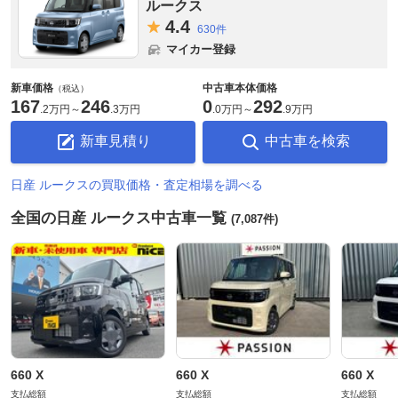
ルークス
4.
4
630件
マイカー登録
新車価格
中古車本体価格
（税込）
167
246
0
292
.
2万円
～
.
3万円
.
0万円
～
.
9万円
新車見積り
中古車を検索
日産 ルークスの買取価格・査定相場を調べる
全国の日産 ルークス中古車一覧
(7,087件)
660 X
660 X
660 X
支払総額
支払総額
支払総額