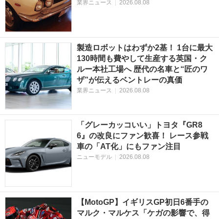
業界ニュース
|
2026.08.08
製造ロボットはわずか2基！ 1台に最大
130時間も費やして生産する英国・ク
ルー本社工場へ 歴代の名車と“匠のワ
ザ”が伝えるベントレーの真価
業界ニュース
|
2026.08.08
「グレーカッコいい」トヨタ『GR8
6』の改良にファン歓喜！ レース参戦
車の「AT化」にもファン注目
ニューモデル
|
2026.08.08
【MotoGP】イギリスGP初日6番手の
マルク・マルケス「ケガの影響で、得