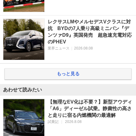
レクサスLMやメルセデスVクラスに対
抗 BYDの7人乗り高級ミニバン『デ
ンツァD9』英国発売 超急速充電対応
のPHEV
業界ニュース
|
2026.08.08
もっと見る
あわせて読みたい
【無理なEV化は不要？】新型アウディ
「A6」ディーゼル試乗。静粛性の高さ
と走りに宿る内燃機関の最適解
試乗記
|
2026.8.08