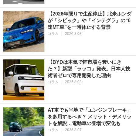
【2026年限りで生産停止】北米ホンダ
が「シビック」や「インテグラ」の“6
速MT車”を一時休止する背景
コラム
|
2026.8.08
【BYDは本気で軽市場を奪いにき
た？】新型「ラッコ」発表。日本人技
術者ゼロで専用開発した理由
コラム
|
2026.8.08
AT車でも平地で「エンジンブレーキ」
を多用するべき？ メリット・デメリッ
トを解説…電動車の登場で変化も
コラム
|
2026.8.07