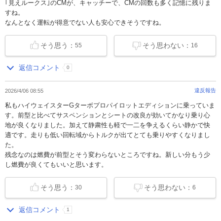
｢見えルークス｣のCMが、キャッチーで、CMの回数も多く記憶に残りま
すね。
なんとなく運転が得意でない人も安心できそうですね。
そう思う：
そう思わない：
55
16
返信コメント
0
違反報告
2026/4/06 08:55
私もハイウェイスターGターボプロパイロットエディションに乗っていま
す。前型と比べてサスペンションとシートの改良が効いてかなり乗り心
地が良くなりました。加えて静粛性も軽で一二を争えるくらい静かで快
適です。走りも低い回転域からトルクが出てとても乗りやすくなりまし
た。
残念なのは燃費が前型とそう変わらないところですね。新しい分もう少
し燃費が良くてもいいと思います。
そう思う：
そう思わない：
30
6
返信コメント
1