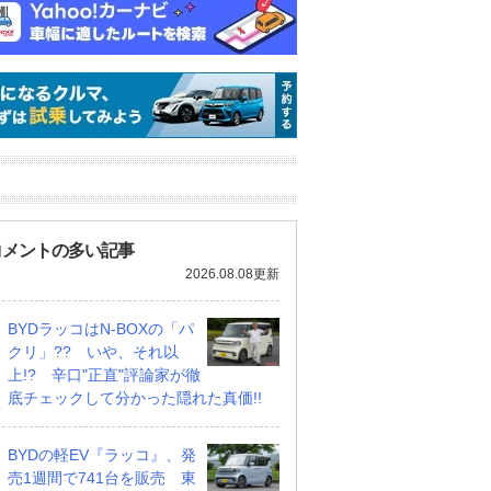
コメントの多い記事
2026.08.08更新
BYDラッコはN-BOXの「パ
クリ」?? いや、それ以
上!? 辛口"正直"評論家が徹
底チェックして分かった隠れた真価!!
BYDの軽EV『ラッコ』、発
売1週間で741台を販売 東