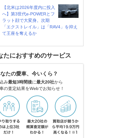
【北米は2026年度内に投入
へ】第3世代e-POWERとフ
ラット顔で大変身。次期
「エクストレイル」は「RAV4」を抑え
て王座を奪えるか
なたにおすすめのサービス
あなたの愛車、今いくら？
込み
最短3時間後
に
最大20社
から
車の査定結果をWebでお知らせ！