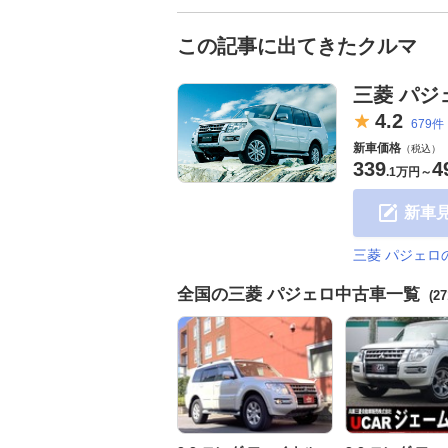
この記事に出てきたクルマ
三菱 パジ
4.
2
679件
新車価格
（税込）
339
4
.
1万円
～
新車
三菱 パジェロ
全国の三菱 パジェロ中古車一覧
(2