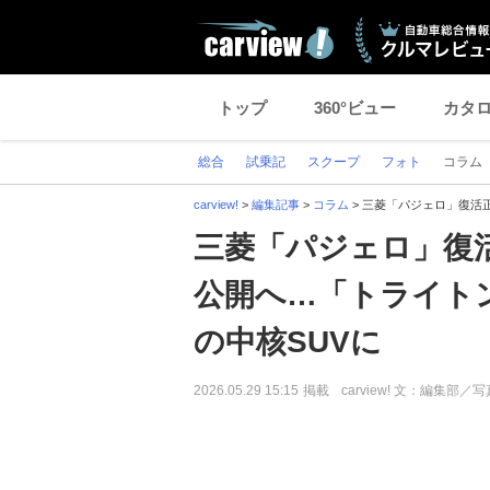
トップ
360°ビュー
カタ
総合
試乗記
スクープ
フォト
コラム
carview!
>
編集記事
>
コラム
>
三菱「パジェロ」復活正
三菱「パジェロ」復活
公開へ…「トライトン
の中核SUVに
2026.05.29 15:15
掲載
carview! 文：編集部