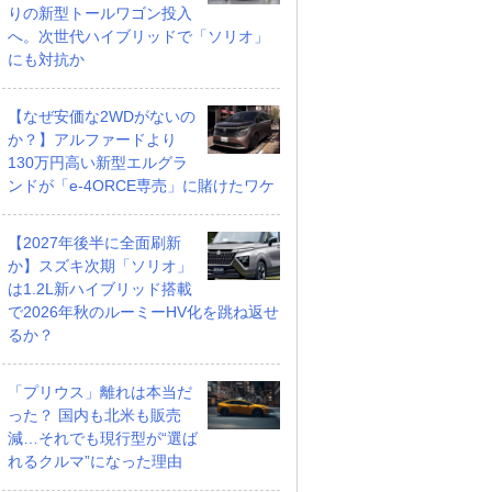
りの新型トールワゴン投入
へ。次世代ハイブリッドで「ソリオ」
にも対抗か
【なぜ安価な2WDがないの
か？】アルファードより
130万円高い新型エルグラ
ンドが「e-4ORCE専売」に賭けたワケ
【2027年後半に全面刷新
か】スズキ次期「ソリオ」
は1.2L新ハイブリッド搭載
で2026年秋のルーミーHV化を跳ね返せ
るか？
「プリウス」離れは本当だ
った？ 国内も北米も販売
減…それでも現行型が“選ば
れるクルマ”になった理由