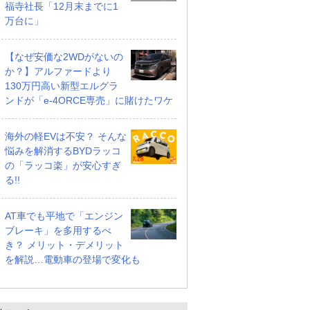
福寺社長「12月末までに1
万台に」
【なぜ安価な2WDがないの
か？】アルファードより
130万円高い新型エルグラ
ンドが「e-4ORCE専売」に賭けたワケ
海外の軽EVは不安？ そんな
悩みを解消するBYDラッコ
の「ラッコ楽」が安心すぎ
る!!
AT車でも平地で「エンジン
ブレーキ」を多用するべ
き？ メリット・デメリット
を解説…電動車の登場で変化も
ロング ファイナル
3.2 ロング ファイナル
3.2 ロング ファイナル