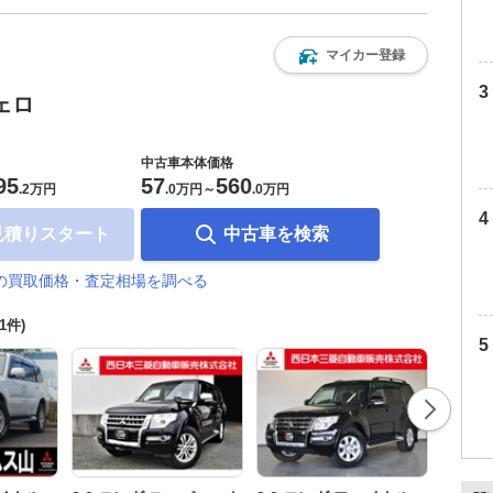
マイカー登録
ェロ
中古車本体価格
95
57
560
.
2万円
.
0万円
～
.
0万円
見積りスタート
中古車を検索
の買取価格・査定相場を調べる
71件)
3.2 