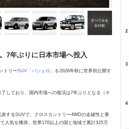
すべてみる
全43枚
。7年ぶりに日本市場へ投入
カントリー
SUV
「
パジェロ
」を2026年秋に世界初公開す
産終了しており、国内市場への復活は7年ぶりとなる（※
。
代表するSUVで、クロスカントリー4WDの走破性と乗
人気を獲得。世界170以上の国と地域で累計325万