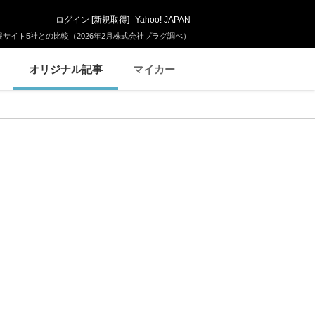
ログイン
[
新規取得
]
Yahoo! JAPAN
サイト5社との比較（2026年2月株式会社プラグ調べ）
オリジナル記事
マイカー