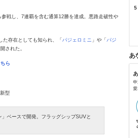
ら参戦し、7連覇を含む通算12勝を達成。悪路走破性や
引した存在としても知られ、「
パジェロミニ
」や「
パジ
展開された。
あ
こちら
申
愛
#新型
ン」ベースで開発。フラッグシップSUVと