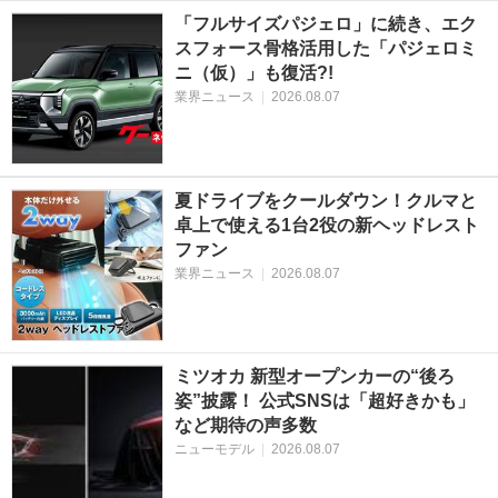
「フルサイズパジェロ」に続き、エク
スフォース骨格活用した「パジェロミ
ニ（仮）」も復活?!
業界ニュース
|
2026.08.07
夏ドライブをクールダウン！クルマと
卓上で使える1台2役の新ヘッドレスト
ファン
業界ニュース
|
2026.08.07
ミツオカ 新型オープンカーの“後ろ
姿”披露！ 公式SNSは「超好きかも」
など期待の声多数
ニューモデル
|
2026.08.07