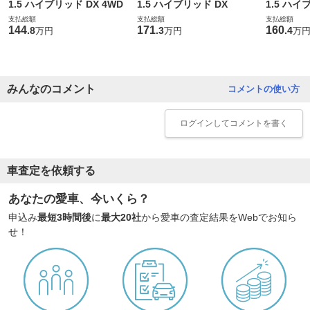
1.5 ハイブリッド DX 4WD
1.5 ハイブリッド DX
1.5 ハイ
支払総額
支払総額
支払総額
144
171
160
.
8
.
3
.
4
万円
万円
万
みんなのコメント
コメントの使い方
ログイン
してコメントを書く
車査定を依頼する
あなたの愛車、今いくら？
申込み
最短3時間後
に
最大20社
から愛車の査定結果をWebでお知ら
せ！