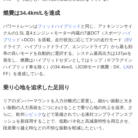
燃費は34.4km/Lを達成
パワートレーンは
フィットハイブリッド
と同じ、アトキンソンサイ
クルの1.5L 直4エンジン＋モーター内蔵の7速DCT（スポーツ
ハイ
ブリッド
i-DCD）を搭載。走行状況に応じて3つの走行モード（
EV
ドライブ、ハイブリッドドライブ、エンジンドライブ）から最も効
率の良いモードを自動的に選択する。システム最高出力は137psを
発生し、燃費はハイブリッドセダンとしてはトップ（※プラグイン
ハイブリッド車を除く）の34.4km/L（JC08モード燃費：DX、
LX
の
FF）を達成している。
乗り心地を追求した足回り
リアのダンパーマウントを入力分離式に変更し、細かい振動と大き
い振動の入力系統を二つにわけることで乗り心地の向上を追求。さ
らに、欧州
シビック
などで装備されている液封コンプライアンスブ
ッシュを新採用することで、低動バネ化と高減衰特性を両立させ、
段差乗り越え時などの不快な振動を軽減したという。