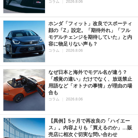
コラム
|
2026.8.06
ホンダ「フィット」改良でスポーティ
顔の「Z」設定。「期待外れ」「フル
モデルチェンジを期待していた」と内
容に物足りない声も？
コラム
|
2026.8.06
なぜ日本と海外でモデル名が違う？
「感覚の違い」だけでなく、放送禁止
用語など「オトナの事情」が理由の場
合も
コラム
|
2026.8.06
【異例】5ヶ月で再改良の「ハイエー
ス」。内容よりも「買えるのか」…販
売店に相次ぐ切実な問い合わせ