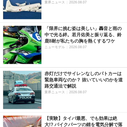
業界ニュース
|
2026.08.07
「限界に挑む姿は美しい」轟音と雨の
中で光る絆。若月佑美と振り返る、鈴
鹿8耐が私たちの胸を熱くするワケ
ニューモデル
|
2026.08.07
赤灯だけでサイレンなしのパトカーは
緊急車両なのか？ 抜いていいのかを道
路交通法で解説
業界ニュース
|
2026.08.07
【実験】タイパ最悪、でも効果は絶
大!? バイクパーツの錆を電気分解で落