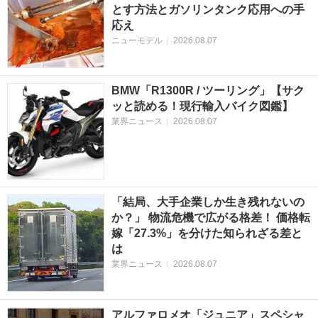
とす方法とガソリンタンク応用への手
応え
ニューモデル
|
2026.08.07
BMW「R1300R / ツーリング」【サク
ッと読める！現行輸入バイク図鑑】
業界ニュース
|
2026.08.07
「結局、大手企業しか生き残れないの
か？」 物流危機で広がる格差！ 価格転
嫁「27.3%」を分けた知られざる差と
は
業界ニュース
|
2026.08.07
アルファロメオ「ジュニア」スペシャ