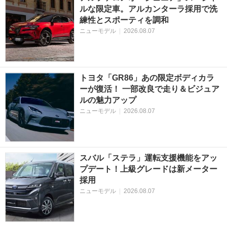
ルな限定車。アルカンターラ採用で洗
練性とスポーティを調和
ニューモデル
|
2026.08.07
トヨタ「GR86」あの限定ボディカラ
ーが復活！ 一部改良で走り＆ビジュア
ルの魅力アップ
ニューモデル
|
2026.08.07
スバル「ステラ」運転支援機能をアッ
プデート！上級グレードは新メーター
採用
ニューモデル
|
2026.08.07