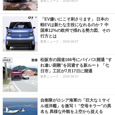
業界ニュース
|
2026.08.07
「EV嫌いにこそ刺さります」 日本の
軽EVは新たな主役になれるのか？ 中
国車12%の欧州で揺れる勢力図、その
行方とは
業界ニュース
|
2026.08.07
松阪市の国道166号にバイパス開通 “す
れ違い困難”を回避する新ルート 「七
日市」工区が7月17日に開通
業界ニュース
|
2026.08.07
自衛隊がロシア海軍の「巨大なミサイ
ル巡洋艦」を激写！ “空母キラー”の異
名も 異様な外観を上空から捉える