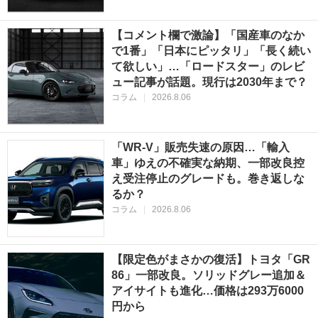
【コメント欄で激論】「国産車のなか
で1番」「日本にピッタリ」「長く続い
て欲しい」…「ロードスター」のレビ
ュー記事が話題。現行は2030年まで？
コラム
|
2026.8.06
「WR-V」販売失速の原因…「輸入
車」ゆえの不確実な納期、一部改良控
え受注停止のグレードも。巻き返しな
るか？
コラム
|
2026.8.06
【限定色がまさかの復活】トヨタ「GR
86」一部改良。ソリッドグレー追加＆
アイサイトも進化…価格は293万6000
円から