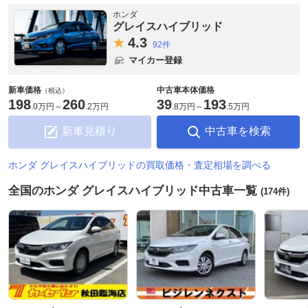
ホンダ
グレイスハイブリッド
4.
3
92件
マイカー登録
新車価格
中古車本体価格
（税込）
198
260
39
193
.
0万円
～
.
2万円
.
8万円
～
.
5万円
新車見積り
中古車を検索
ホンダ グレイスハイブリッドの買取価格・査定相場を調べる
全国のホンダ グレイスハイブリッド中古車一覧
(174件)