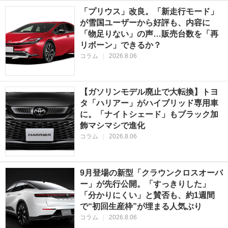
「プリウス」改良。「新走行モード」
が雪国ユーザーから好評も、内容に
「物足りない」の声…販売台数を「再
リボーン」できるか？
コラム
|
2026.8.06
【ガソリンモデル廃止で大転換】トヨ
タ「ハリアー」がハイブリッド専用車
に。「ナイトシェード」もブラック加
飾マシマシで進化
コラム
|
2026.8.06
9月登場の新型「クラウンクロスオーバ
ー」が先行公開。「すっきりした」
「分かりにくい」と賛否も、約1週間
で“初回生産枠”が埋まる人気ぶり
コラム
|
2026.8.06