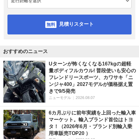
見積りスタート
おすすめのニュース
Uターンが怖くなくなる167kgの超軽
量ボディフルカウル! 普段使いも安心の
フレンドリースポーツ、カワサキ「ニ
ンジャ400」2027モデルが価格据え置
きで9/5発売
ニューモデル
|
2026.08.07
6カ月ぶりに前年実績を上回った輸入車
マーケット。輸入ブランド首位はトヨ
タ！（2026年6月・ブランド別輸入乗
用車販売TOP20 ）