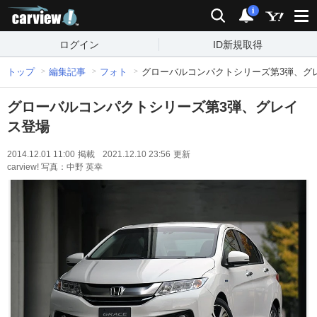
carview!
検索
通知
i
ログイン
ID新規取得
トップ
編集記事
フォト
グローバルコンパクトシリーズ第3弾、グ
グローバルコンパクトシリーズ第3弾、グレイ
ス登場
2014.12.01 11:00
掲載
2021.12.10 23:56
更新
carview! 写真：中野 英幸