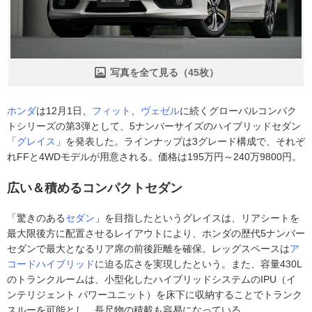
写真を全て見る（45枚）
ホンダ
は12月1日、
フィット
、
ヴェゼル
に続くグローバルコンパク
トシリーズの第3弾として、5ナンバーサイズのハイブリッドセダン
「
グレイス
」を発表した。ラインナップは3グレード構成で、それぞ
れFFと4WDモデルが用意される。価格は195万円～240万9800円。
広い＆積めるコンパクトセダン
「驚きのある
セダン
」を目指したというグレイスは、リアシートを
最大限後方に配置させるレイアウトにより、ホンダの歴代5ナンバー
セダンで最大となるリア席の前後距離を確保。レッグスペースは
ア
コードハイブリッド
に迫る広さを実現したという。また、容量430L
のトランクルームは、小型化したハイブリッドシステムのIPU（イ
ンテリジェント パワーユニット）を床下に収納することでトランク
スルーを可能とし、長尺物の積載も容易になっている。