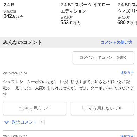
2.4 R
2.4 STIスポーツ イエロー
2.4 ST
エディション
ウィズ 
支払総額
342
.
8
万円
支払総額
支払総額
553
680
.
0
.
2
万円
万
みんなのコメント
コメントの使い方
ログイン
してコメントを書く
違反報告
2026/5/26 17:23
シャフトや、ターボのいちが、中心に移りすぎて、熱さとの戦いとの記
載を、見ました。大変かもしれませんが、ぜひ、ターボ、awdでみたいで
す
そう思う：
そう思わない：
40
10
返信コメント
0
違反報告
2026/5/26 19:27