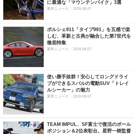
に最適な「マウンテンバイク」3選
業界ニュース
|
2026.08.07
ポルシェ911「タイプ991」を五感で楽
しむ、革新と古典が融合した第7世代を
徹底特集
業界ニュース
|
2026.08.07
使い勝手抜群！安心してロングドライ
ブができるスバルの電動SUV「トレイ
ルシーカー」の魅力
業界ニュース
|
2026.08.07
TEAM IMPUL、SF富士で復活のポール
ポジション＆2位表彰台。星野一樹監督