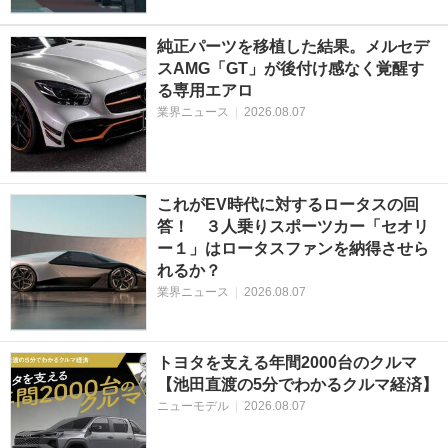
純正パーツを移植した結果。メルセデ
スAMG「GT」が後付け感なく覚醒す
る専用エアロ
業界ニュース
|
2026.08.07
これがEV時代に対するロータスの回
答！ ３人乗りスポーツカー「セオリ
ー１」はロータスファンを納得させら
れるか？
業界ニュース
|
2026.08.07
トヨタを支える年間2000台のクルマ
【池田直渡の5分でわかるクルマ経済】
ニューモデル
|
2026.08.07