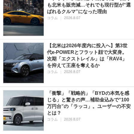
も北米も販売減…それでも現行型が“選
ばれるクルマ”になった理由
コラム
|
2026.8.07
【北米は2026年度内に投入へ】第3世
代e-POWERとフラット顔で大変身。
次期「エクストレイル」は「RAV4」
を抑えて王座を奪えるか
コラム
|
2026.8.07
「衝撃」「戦略的」「BYDの本気を感
じる」と驚きの声…補助金込みで“100
万円台”の「ラッコ」。ユーザーの不安
とは？
コラム
|
2026.8.07