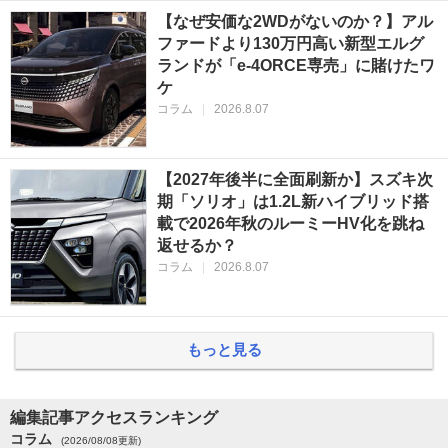
【なぜ安価な2WDがないのか？】アル
ファードより130万円高い新型エルグ
ランドが「e-4ORCE専売」に賭けたワ
ケ
コラム
|
2026.8.07
【2027年後半に全面刷新か】スズキ次
期「ソリオ」は1.2L新ハイブリッド搭
載で2026年秋のルーミーHV化を跳ね
返せるか？
コラム
|
2026.8.07
もっと見る
編集記事アクセスランキング
コラム
(2026/08/08更新)