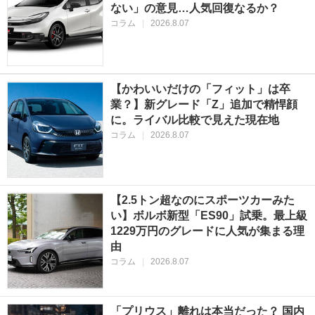
ない」の意見…人気回復なるか？
コラム
|
2026.8.07
【かわいいだけの「フィット」は卒
業？】新グレード「Z」追加で精悍顔
に。ライバル比較で見えた現在地
コラム
|
2026.8.07
【2.5トン超なのにスポーツカーみた
い】ボルボ新型「ES90」試乗。最上級
1229万円のグレードに人気が集まる理
由
コラム
|
2026.8.07
「プリウス」離れは本当だった？ 国内