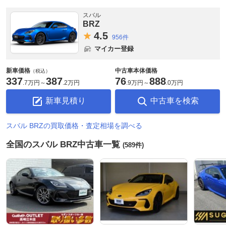
スバル
BRZ
4.
5
956件
マイカー登録
新車価格
中古車本体価格
（税込）
337
387
76
888
.
7万円
～
.
2万円
.
9万円
～
.
0万円
新車見積り
中古車を検索
スバル BRZの買取価格・査定相場を調べる
全国のスバル BRZ中古車一覧
(589件)