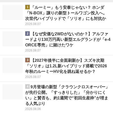
1
「ルーミー」もう安泰じゃない？ ホンダ
「N-BOX」譲りの新型トールワゴン投入へ。
次世代ハイブリッドで「ソリオ」にも対抗か
2026.08.07
2
【なぜ安価な2WDがないのか？】アルファ
ードより130万円高い新型エルグランドが「e-4
ORCE専売」に賭けたワケ
2026.08.07
3
【2027年後半に全面刷新か】スズキ次期
「ソリオ」は1.2L新ハイブリッド搭載で2026
年秋のルーミーHV化を跳ね返せるか？
2026.08.07
4
9月登場の新型「クラウンクロスオーバー」
が先行公開。「すっきりした」「分かりにく
い」と賛否も、約1週間で“初回生産枠”が埋ま
る人気ぶり
2026.08.06