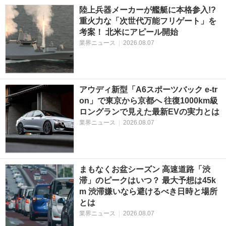
陸上兵器メーカーが艦艇に本格参入!?
重火力な「次世代万能フリゲート」を
考案！ 北米にアピール開始
業界ニュース
|
2026.08.07
アウディ新型「A6スポーツバック e-tr
on」で東京から京都へ 往復1000km級
ロングランで見えた最新EVの実力とは
業界ニュース
|
2026.08.07
まもなくお盆シーズン 高速道路「渋
滞」のピークはいつ？ 最大予想は45k
m 渋滞嫌いなら避けるべき日時と場所
とは
業界ニュース
|
2026.08.07