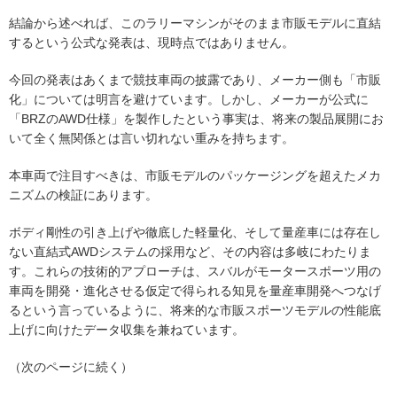
結論から述べれば、このラリーマシンがそのまま市販モデルに直結
するという公式な発表は、現時点ではありません。
今回の発表はあくまで競技車両の披露であり、メーカー側も「市販
化」については明言を避けています。しかし、メーカーが公式に
「BRZのAWD仕様」を製作したという事実は、将来の製品展開にお
いて全く無関係とは言い切れない重みを持ちます。
本車両で注目すべきは、市販モデルのパッケージングを超えたメカ
ニズムの検証にあります。
ボディ剛性の引き上げや徹底した軽量化、そして量産車には存在し
ない直結式AWDシステムの採用など、その内容は多岐にわたりま
す。これらの技術的アプローチは、スバルがモータースポーツ用の
車両を開発・進化させる仮定で得られる知見を量産車開発へつなげ
るという言っているように、将来的な市販スポーツモデルの性能底
上げに向けたデータ収集を兼ねています。
（次のページに続く）