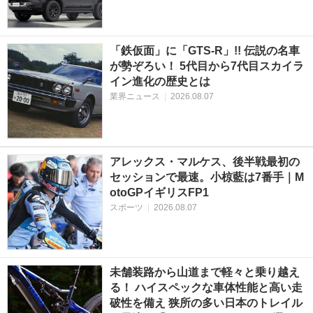
「鉄仮面」に「GTS-R」!! 伝説の名車
が勢ぞろい！ 5代目から7代目スカイラ
イン進化の歴史とは
業界ニュース
|
2026.08.07
アレックス・マルケス、後半戦最初の
セッションで最速。小椋藍は7番手｜M
otoGPイギリスFP1
スポーツ
|
2026.08.07
未舗装路から山道まで軽々と乗り越え
る！ ハイスペックな車体性能と高い走
破性を備え 狭所の多い日本のトレイル