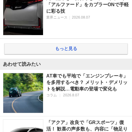
「アルファード」をカプラーONで手軽
に彩る技
業界ニュース
|
2026.08.07
もっと見る
あわせて読みたい
AT車でも平地で「エンジンブレーキ」
を多用するべき？ メリット・デメリッ
トを解説…電動車の登場で変化も
コラム
|
2026.8.07
「アクア」改良で「GRスポーツ」復
活！ 歓喜の声多数も、内容に「物足り