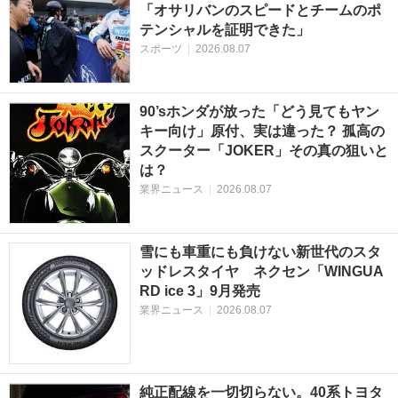
「オサリバンのスピードとチームのポ
テンシャルを証明できた」
スポーツ
|
2026.08.07
90’sホンダが放った「どう見てもヤン
キー向け」原付、実は違った？ 孤高の
スクーター「JOKER」その真の狙いと
は？
業界ニュース
|
2026.08.07
雪にも車重にも負けない新世代のスタ
ッドレスタイヤ ネクセン「WINGUA
RD ice 3」9月発売
業界ニュース
|
2026.08.07
純正配線を一切切らない。40系トヨタ