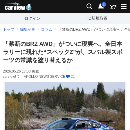
carview!
検索
通知
i
ログイン
ID新規取得
トップ
編集記事
コラム
「禁断のBRZ AWD」がついに現実へ。
「禁断のBRZ AWD」がついに現実へ。全日本
ラリーに現れた“スペックZ”が、スバル製スポ
ーツの常識を塗り替えるか
2026.05.26 17:00
掲載
carview! 文：APOLLO NEWS SERVICE
21