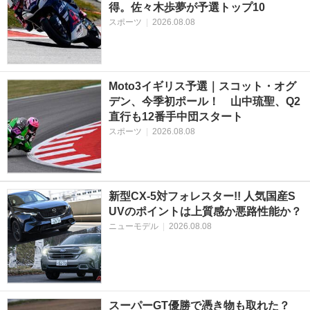
得。佐々木歩夢が予選トップ10
スポーツ
|
2026.08.08
Moto3イギリス予選｜スコット・オグ
デン、今季初ポール！ 山中琉聖、Q2
直行も12番手中団スタート
スポーツ
|
2026.08.08
新型CX-5対フォレスター!! 人気国産S
UVのポイントは上質感か悪路性能か？
ニューモデル
|
2026.08.08
スーパーGT優勝で憑き物も取れた？