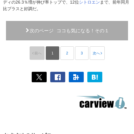
ディの26.3％増が伸び率トップで、12位
シトロエン
まで、前年同月
比プラスと好調だ。
次のページ
ココも気になる！その１
前へ
1
2
3
次へ