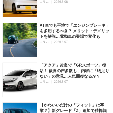
コラム
|
2026.8.08
AT車でも平地で「エンジンブレーキ」
を多用するべき？ メリット・デメリッ
トを解説…電動車の登場で変化も
コラム
|
2026.8.07
「アクア」改良で「GRスポーツ」復
活！ 歓喜の声多数も、内容に「物足り
ない」の意見…人気回復なるか？
コラム
|
2026.8.07
【かわいいだけの「フィット」は卒
業？】新グレード「Z」追加で精悍顔