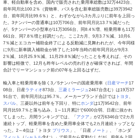
車、軽自動車を含め、国内で販売された乗用車総数は32万4423台、
前年同月比100.2％（貨物車、バスを含む新車総販売数は39万3942
台、前年同月比99.6％）と、わずかながら3カ月ぶりに前年を上回っ
た。3ナンバーの普通車は10万706台、前年同月比13.7％減だった
が、5ナンバーの小型車が11万3056台、同8.4％増、軽乗用車も11万
661台、同7.8％増と好調だった。ここ2カ月、9月3.7％減、10月6.
7％減とエコカー補助金終了による反動減に見舞われたが、今年同様
に9月に新車購入補助金が終了した10年当時の前年同月比が9月3.
2％減、10月25.9％減、11月29.8％減だったことを考えれば、その
影響は軽微で、12月も昨年レベルの売れ行きが確保できれば、年間
合計でリーマンショック前の07年を上回るはずだ。
輸入車と軽乗用車を除く3／5ナンバーの国産乗用車（
日産
マーチ
17
08台、日産
ラティオ
873台、
三菱
ミラージュ
2467台含む）は19万37
91台で、前年同月比は95.7％。メーカーブランド合計では
トヨタ
、
スバル
、三菱以外は前年を下回り、特に
ホンダ
は1万9542台、前年
同月比59.7％と落ち込み、1～11月累計で6000台弱、日産に抜かれ
てしまった。月間ランキングでは、「
アクア
」が2万6346台で2カ月
連続トップ、軽乗用車を含めた乗用車全体でも2カ月連続トップとな
った。2～4位は「トヨタ
プリウス
」、「日産
ノート
」、「ホンダ
フィット
（
シャトル
含む）」で前月から変動なしだが、前年を上回