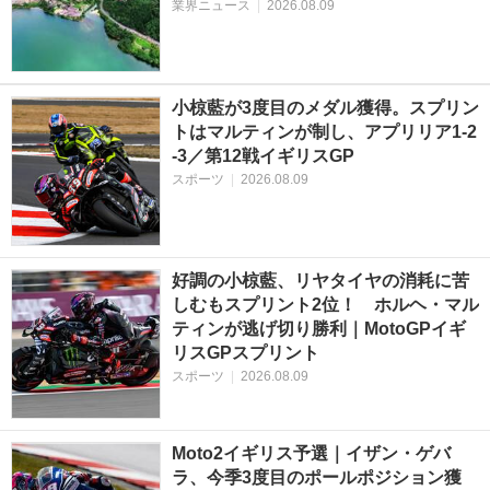
業界ニュース
|
2026.08.09
小椋藍が3度目のメダル獲得。スプリン
トはマルティンが制し、アプリリア1-2
-3／第12戦イギリスGP
スポーツ
|
2026.08.09
好調の小椋藍、リヤタイヤの消耗に苦
しむもスプリント2位！ ホルヘ・マル
ティンが逃げ切り勝利｜MotoGPイギ
リスGPスプリント
スポーツ
|
2026.08.09
Moto2イギリス予選｜イザン・ゲバ
ラ、今季3度目のポールポジション獲