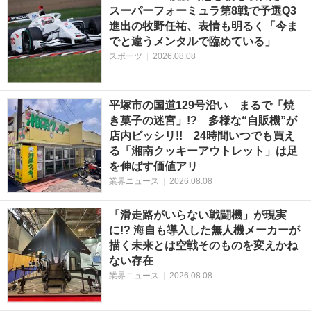
スーパーフォーミュラ第8戦で予選Q3
進出の牧野任祐、表情も明るく「今ま
でと違うメンタルで臨めている」
スポーツ
|
2026.08.08
平塚市の国道129号沿い まるで「焼
き菓子の迷宮」!? 多様な“自販機”が
店内ビッシリ!! 24時間いつでも買え
る「湘南クッキーアウトレット」は足
を伸ばす価値アリ
業界ニュース
|
2026.08.08
「滑走路がいらない戦闘機」が現実
に!? 海自も導入した無人機メーカーが
描く未来とは空戦そのものを変えかね
ない存在
業界ニュース
|
2026.08.08