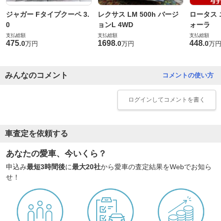
ジャガー Fタイプクーペ 3.
レクサス LM 500h バージ
ロータス 
0
ョンL 4WD
ォーラ
支払総額
支払総額
支払総額
475
1698
448
.
0
.
0
.
0
万円
万円
万
みんなのコメント
コメントの使い方
ログイン
してコメントを書く
車査定を依頼する
あなたの愛車、今いくら？
申込み
最短3時間後
に
最大20社
から愛車の査定結果をWebでお知ら
せ！