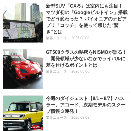
新型SUV「CX-5」は室内にも注目！
マツダ初の「Googleビルトイン」搭載
でどう変わった？ パイオニアのナビア
プリ「コッチ」を使って感じた“驚
き”とは
業界ニュース
|
2026.08.08
GT500クラスの秘密をNISMOが語る！
開発領域が少ないなかでライバルに
差を付けるポイントとは
業界ニュース
|
2026.08.08
今週のダイジェスト【8/1～8/7】ハス
ラー、アコード…次期モデルのスクー
プ情報３連発！
業界ニュース
|
2026.08.08