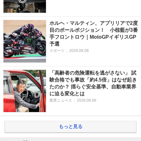
ホルヘ・マルティン、アプリリアで2度
目のポールポジション！ 小椋藍が3番
手フロントロウ｜MotoGPイギリスGP
予選
スポーツ
|
2026.08.08
「高齢者の危険運転を逃がさない」 試
験合格でも事故「約4.5倍」はなぜ起き
たのか？ 揺らぐ安全基準、自動車業界
に迫る変化とは
業界ニュース
|
2026.08.08
もっと見る