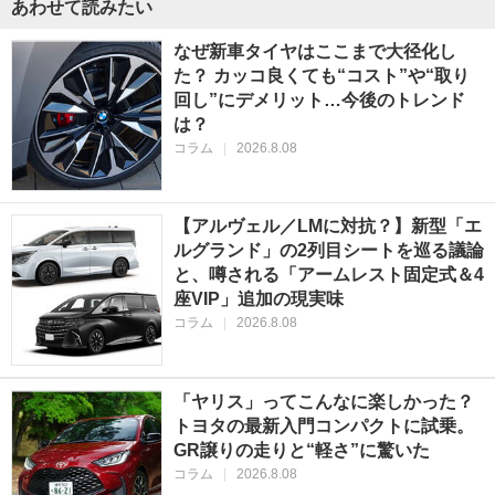
あわせて読みたい
なぜ新車タイヤはここまで大径化し
た？ カッコ良くても“コスト”や“取り
回し”にデメリット…今後のトレンド
は？
コラム
|
2026.8.08
【アルヴェル／LMに対抗？】新型「エ
ルグランド」の2列目シートを巡る議論
と、噂される「アームレスト固定式＆4
座VIP」追加の現実味
コラム
|
2026.8.08
「ヤリス」ってこんなに楽しかった？
トヨタの最新入門コンパクトに試乗。
GR譲りの走りと“軽さ”に驚いた
コラム
|
2026.8.08