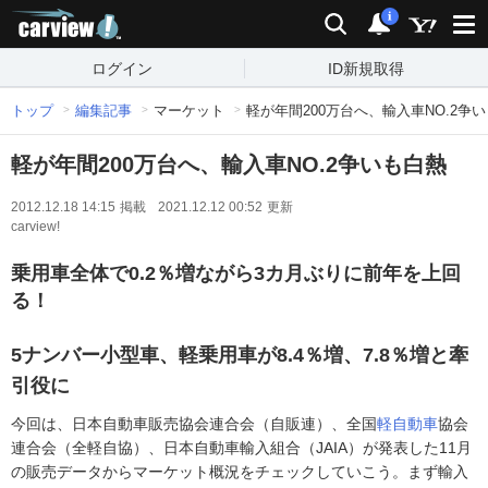
carview!
検索
通知
i
ログイン
ID新規取得
トップ
編集記事
マーケット
軽が年間200万台へ、輸入車NO.2争
軽が年間200万台へ、輸入車NO.2争いも白熱
2012.12.18 14:15
掲載
2021.12.12 00:52
更新
carview!
乗用車全体で0.2％増ながら3カ月ぶりに前年を上回
る！
5ナンバー小型車、軽乗用車が8.4％増、7.8％増と牽
引役に
今回は、日本自動車販売協会連合会（自販連）、全国
軽自動車
協会
連合会（全軽自協）、日本自動車輸入組合（JAIA）が発表した11月
の販売データからマーケット概況をチェックしていこう。まず輸入