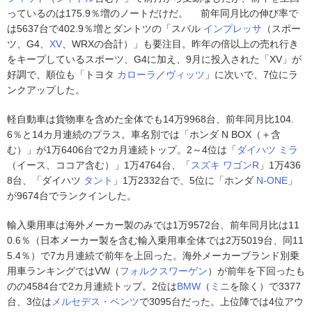
っているのは175.9％増のノートだけだ。 前年同月比の伸び率で
は5637台で402.9％増とダントツの「スバル
インプレッサ
（スポー
ツ、G4、
XV
、WRXの合計）」も要注目。昨年の倍以上の売れ行き
をキープしているスポーツ、G4に加え、9月に投入された「XV」が
好調で、順位も「トヨタ
カローラ
／
ヴィッツ
」に次いで、7位にラ
ンクアップした。
軽自動車は貨物車を含めた全体でも14万9968台、前年同月比104.
6％と14カ月連続のプラス。車名別では「ホンダ N BOX（＋含
む）」が1万6406台で2カ月連続トップ。2～4位は「
ダイハツ
ミラ
（イース、ココア含む）」1万4764台、「
スズキ
ワゴンR
」1万436
8台、「ダイハツ
タント
」1万2332台で、5位に「ホンダ
N-ONE
」
が9674台でランクインした。
輸入乗用車は海外メーカー製のみでは1万9572台、前年同月比は11
0.6％（日本メーカー製を含む輸入乗用車全体では2万5019台、同11
5.4％）で7カ月連続で前年を上回った。海外メーカーブランド別乗
用車ランキングではVW（
フォルクスワーゲン
）が前年を下回ったも
のの4584台で2カ月連続トップ。2位は
BMW
（
ミニ
を除く）で3377
台、3位は
メルセデス・ベンツ
で3095台だった。上位陣では4位アウ