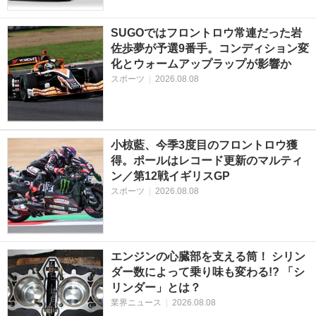
SUGOではフロントロウ常連だった岩
佐歩夢が予選9番手。コンディション変
化とウォームアップラップが影響か
スポーツ
|
2026.08.08
小椋藍、今季3度目のフロントロウ獲
得。ポールはレコード更新のマルティ
ン／第12戦イギリスGP
スポーツ
|
2026.08.08
エンジンの心臓部を支える筒！ シリン
ダー数によって乗り味も変わる!? 「シ
リンダー」とは？
業界ニュース
|
2026.08.08