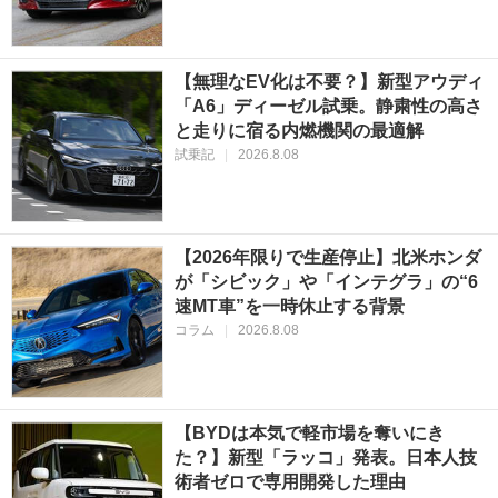
【無理なEV化は不要？】新型アウディ
「A6」ディーゼル試乗。静粛性の高さ
と走りに宿る内燃機関の最適解
試乗記
|
2026.8.08
【2026年限りで生産停止】北米ホンダ
が「シビック」や「インテグラ」の“6
速MT車”を一時休止する背景
コラム
|
2026.8.08
【BYDは本気で軽市場を奪いにき
た？】新型「ラッコ」発表。日本人技
術者ゼロで専用開発した理由