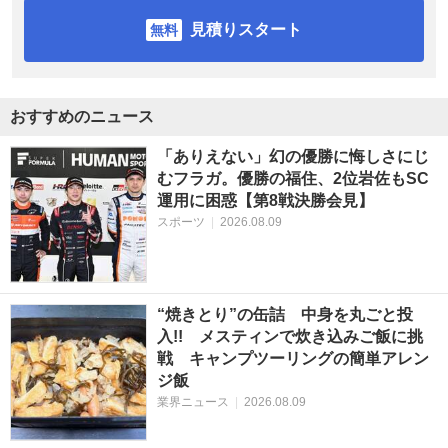
見積りスタート
おすすめのニュース
「ありえない」幻の優勝に悔しさにじ
むフラガ。優勝の福住、2位岩佐もSC
運用に困惑【第8戦決勝会見】
スポーツ
|
2026.08.09
“焼きとり”の缶詰 中身を丸ごと投
入!! メスティンで炊き込みご飯に挑
戦 キャンプツーリングの簡単アレン
ジ飯
業界ニュース
|
2026.08.09