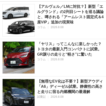
【アルヴェル／LMに対抗？】新型「エ
ルグランド」の2列目シートを巡る議論
と、噂される「アームレスト固定式＆4
座VIP」追加の現実味
コラム
|
2026.8.08
「ヤリス」ってこんなに楽しかった？
トヨタの最新入門コンパクトに試乗。
GR譲りの走りと“軽さ”に驚いた
コラム
|
2026.8.08
【無理なEV化は不要？】新型アウディ
「A6」ディーゼル試乗。静粛性の高さ
と走りに宿る内燃機関の最適解
試乗記
|
2026.8.08