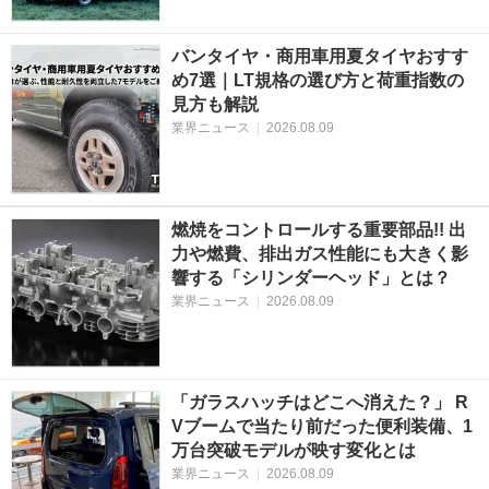
バンタイヤ・商用車用夏タイヤおすす
め7選｜LT規格の選び方と荷重指数の
見方も解説
業界ニュース
|
2026.08.09
燃焼をコントロールする重要部品!! 出
力や燃費、排出ガス性能にも大きく影
響する「シリンダーヘッド」とは？
業界ニュース
|
2026.08.09
「ガラスハッチはどこへ消えた？」 R
Vブームで当たり前だった便利装備、1
万台突破モデルが映す変化とは
業界ニュース
|
2026.08.09