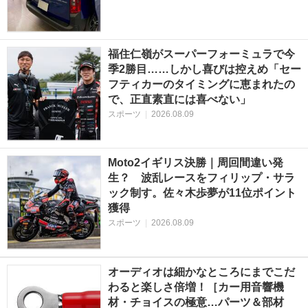
福住仁嶺がスーパーフォーミュラで今
季2勝目……しかし喜びは控えめ「セー
フティカーのタイミングに恵まれたの
で、正直素直には喜べない」
スポーツ
|
2026.08.09
Moto2イギリス決勝｜周回間違い発
生？ 波乱レースをフィリップ・サラ
ック制す。佐々木歩夢が11位ポイント
獲得
スポーツ
|
2026.08.09
オーディオは細かなところにまでこだ
わると楽しさ倍増！［カー用音響機
材・チョイスの極意…パーツ＆部材