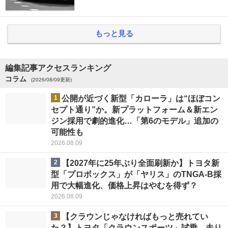
もっと見る
編集記事アクセスランキング
コラム
(2026/08/09更新)
1
公開が近づく新型「カローラ」は“ほぼコン
セプト通り”か。新プラットフォーム＆新エン
ジン採用で劇的進化…「第6のモデル」追加の
可能性も
2026.08.09
2
【2027年に25年ぶり全面刷新か】トヨタ新
型「プロボックス」が「ヤリス」のTNGA-B採
用で大幅進化、価格上昇はやむを得ず？
2026.08.09
3
【クラウンじゃなければもっと売れてい
た？】トヨタ「クラウンスポーツ」試乗。走り