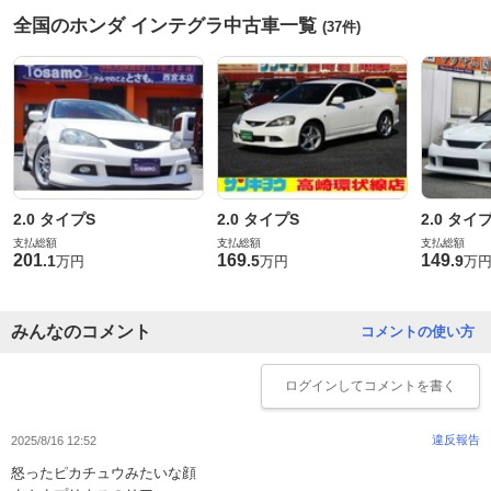
全国のホンダ インテグラ中古車一覧
(37件)
2.0 タイプS
2.0 タイプS
2.0 タイ
支払総額
支払総額
支払総額
201
169
149
.
1
.
5
.
9
万円
万円
万
みんなのコメント
コメントの使い方
ログイン
してコメントを書く
違反報告
2025/8/16 12:52
怒ったピカチュウみたいな顔