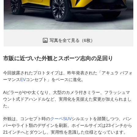
写真を全て見る（6枚）
市販に近づいた外観とスポーツ志向の足回り
今回披露されたプロトタイプは、昨年発表された「アキュラ パフォ
ーマンス
EV
コンセプト」をベースに進化。
Aピラーがやや太くなり、大型のカメラ付きミラー、フラッシュマ
ウント式ドアハンドルなど、実用化を見据えた変更が加えられまし
た。
外観は、コンセプト時の
クーペ
SUV
シルエットを踏襲しつつ、バン
パーやライト類のデザインを刷新。ホイールサイズは23インチから
21インチへとダウンし、実用性を意識した仕様となっています。