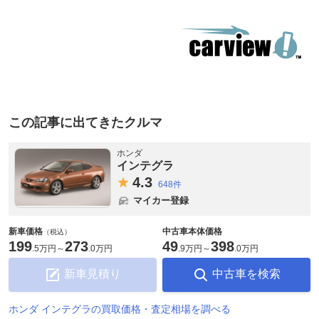
この記事に出てきたクルマ
ホンダ
インテグラ
4.
3
648件
マイカー登録
新車価格
中古車本体価格
（税込）
199
273
49
398
.
5万円
～
.
0万円
.
9万円
～
.
0万円
新車見積り
中古車を検索
ホンダ インテグラの買取価格・査定相場を調べる