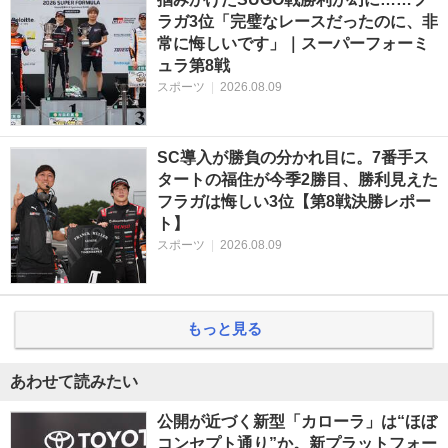
ラガ3位「完璧なレースだったのに、非
常に悔しいです」｜スーパーフォーミ
ュラ第8戦
スポーツ
|
2026.08.09
SC導入が勝負の分かれ目に。7番手ス
タートの福住が今季2勝目、勝利見えた
フラガは悔しい3位【第8戦決勝レポー
ト】
スポーツ
|
2026.08.09
もっと見る
あわせて読みたい
公開が近づく新型「カローラ」は“ほぼ
コンセプト通り”か。新プラットフォー