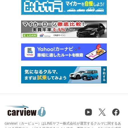
carview!（カービュー）はLINEヤフー株式会社が運営するクルマに関するあ