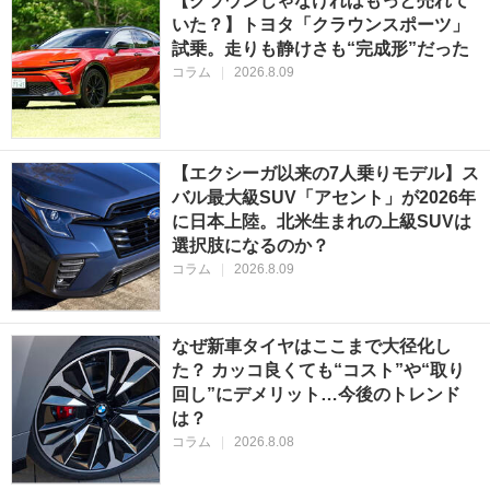
【クラウンじゃなければもっと売れて
いた？】トヨタ「クラウンスポーツ」
試乗。走りも静けさも“完成形”だった
コラム
|
2026.8.09
【エクシーガ以来の7人乗りモデル】ス
バル最大級SUV「アセント」が2026年
に日本上陸。北米生まれの上級SUVは
選択肢になるのか？
コラム
|
2026.8.09
なぜ新車タイヤはここまで大径化し
た？ カッコ良くても“コスト”や“取り
回し”にデメリット…今後のトレンド
は？
コラム
|
2026.8.08