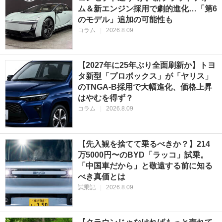
ム＆新エンジン採用で劇的進化…「第6
のモデル」追加の可能性も
コラム
|
2026.8.09
【2027年に25年ぶり全面刷新か】トヨ
タ新型「プロボックス」が「ヤリス」
のTNGA-B採用で大幅進化、価格上昇
はやむを得ず？
コラム
|
2026.8.09
【先入観を捨てて乗るべきか？】214
万5000円〜のBYD「ラッコ」試乗。
「中国車だから」と敬遠する前に知る
べき真価とは
試乗記
|
2026.8.09