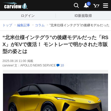
carview!
検索
通知
i
ログイン
ID新規取得
トップ
編集記事
コラム
“北米仕様インテグラ”の後継モデルだった
“北米仕様インテグラ”の後継モデルだった「RS
X」がEVで復活！ モントレーで明かされた市販
型の姿とは
2025.08.16 11:00
掲載
carview! 文：APOLLO NEWS SERVICE
10