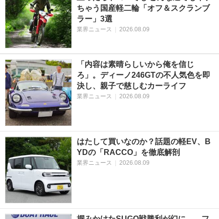
ちゃう国産軽二輪「オフ＆スクランブ
ラー」3選
業界ニュース
|
2026.08.09
「内容は素晴らしいから俺を信じ
ろ」。ディーノ246GTの不人気色を即
決し、親子で慈しむカーライフ
業界ニュース
|
2026.08.09
はたして買いなのか？話題の軽EV、B
YDの「RACCO」を徹底解剖
業界ニュース
|
2026.08.09
掴みかけたSUGO戦勝利が幻に……フ