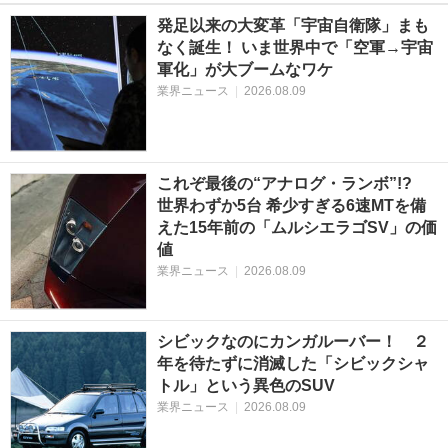
発足以来の大変革「宇宙自衛隊」まも
なく誕生！ いま世界中で「空軍→宇宙
軍化」が大ブームなワケ
業界ニュース
|
2026.08.09
これぞ最後の“アナログ・ランボ”!?
世界わずか5台 希少すぎる6速MTを備
えた15年前の「ムルシエラゴSV」の価
値
業界ニュース
|
2026.08.09
シビックなのにカンガルーバー！ ２
年を待たずに消滅した「シビックシャ
トル」という異色のSUV
業界ニュース
|
2026.08.09