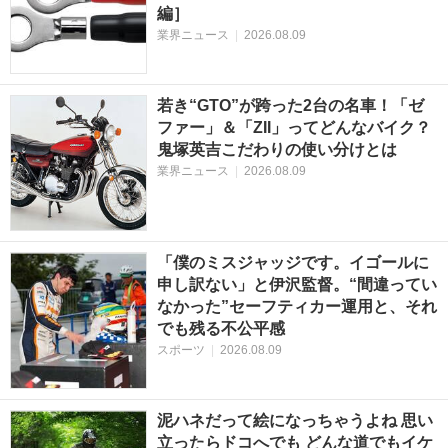
編］
業界ニュース
|
2026.08.09
若き“GTO”が跨った2台の名車！「ゼ
ファー」＆「ZII」ってどんなバイク？
鬼塚英吉こだわりの使い分けとは
業界ニュース
|
2026.08.09
「僕のミスジャッジです。イゴールに
申し訳ない」と伊沢監督。“間違ってい
なかった”セーフティカー運用と、それ
でも残る不公平感
スポーツ
|
2026.08.09
泥ハネだって絵になっちゃうよね 思い
立ったらドコへでも どんな道でもイケ