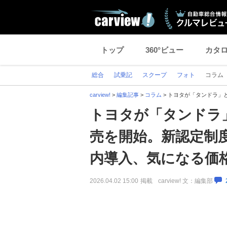
トップ
360°ビュー
カタ
総合
試乗記
スクープ
フォト
コラム
carview!
>
編集記事
>
コラム
>
トヨタが「タンドラ」
トヨタが「タンドラ
売を開始。新認定制
内導入、気になる価
2026.04.02 15:00
掲載
carview! 文：編集部