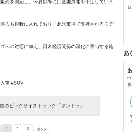
て販売を開始し、今夏以降には全国展開を予定していま
」導入も視野に入れており、北米市場で支持されるモデ
ーズへの対応に加え、日米経済関係の深化に寄与する施
あ
申
入車 #SUV
愛
9m超のビッグサイズトラック「タンドラ」
1
2
3
次へ