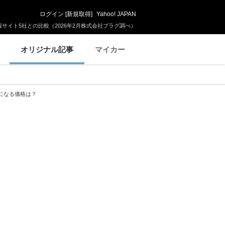
ログイン
[
新規取得
]
Yahoo! JAPAN
サイト5社との比較（2026年2月株式会社プラグ調べ）
オリジナル記事
マイカー
になる価格は？