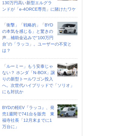
130万円高い新型エルグラ
ンドが「e-4ORCE専売」に賭けたワケ
G レザーパッケージ
カムリ G
2.5 WS レザーパッケー
ジ
支払総額
「衝撃」「戦略的」「BYD
338
.
6
万円
万円
支払総額
の本気を感じる」と驚きの
412
.
9
万円
声…補助金込みで“100万円
台”の「ラッコ」。ユーザーの不安と
は？
「ルーミー」もう安泰じゃ
ない？ ホンダ「N-BOX」譲
りの新型トールワゴン投入
へ。次世代ハイブリッドで「ソリオ」
にも対抗か
BYDの軽EV『ラッコ』、発
売1週間で741台を販売 東
福寺社長「12月末までに1
万台に」