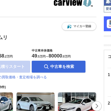
マイカー登録
ムリ
中古車本体価格
68
49
80000
.
2万円
.
5万円
～
.
0万円
見積りスタート
中古車を検索
の買取価格・査定相場を調べる
29件)