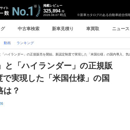
掲載レビュー
325,894
件
時点
※新車カタログのある自動車総合情報
2026.08.07
ログ
中古車検索
新車見積り
車買取
ニュース
動画
ランキング
と「ハイランダー」の正規販売を開始。新認定制度で実現した「米国仕様」の国内導入、気
」と「ハイランダー」の正規販
度で実現した「米国仕様」の国
格は？
26