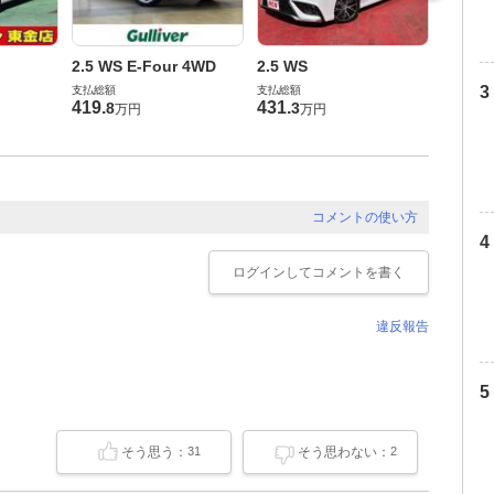
2.5 
2.5 WS E-Four 4WD
2.5 WS
支払総額
支払総額
支払総額
469
.
0
419
.
431
.
8
3
万円
万円
コメントの使い方
ログイン
してコメントを書く
違反報告
そう思う：
そう思わない：
31
2