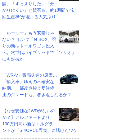
開。「すっきりした」「分
かりにくい」と賛否も、約1週間で“初
回生産枠”が埋まる人気ぶり
「ルーミー」もう安泰じゃ
ない？ ホンダ「N-BOX」譲
りの新型トールワゴン投入
へ。次世代ハイブリッドで「ソリオ」
にも対抗か
「WR-V」販売失速の原因…
「輸入車」ゆえの不確実な
納期、一部改良控え受注停
止のグレードも。巻き返しなるか？
【なぜ安価な2WDがないの
か？】アルファードより
130万円高い新型エルグラ
ンドが「e-4ORCE専売」に賭けたワケ