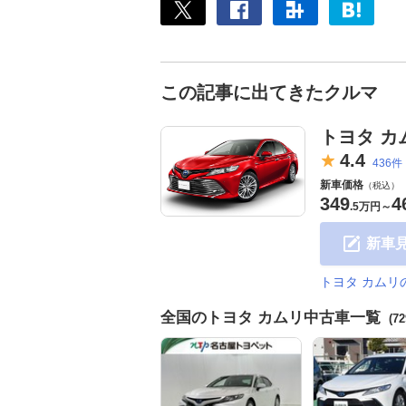
この記事に出てきたクルマ
トヨタ カ
4.
4
436件
新車価格
（税込）
349
4
.
5万円
～
新車
トヨタ カムリ
全国のトヨタ カムリ中古車一覧
(7