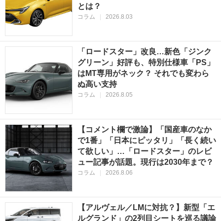
とは？
コラム
|
2026.8.03
「ロードスター」改良…新色「ジンク
グリーン」好評も、特別仕様車「PS」
はMT専用がネック？ それでも変わら
ぬ高い支持
コラム
|
2026.8.05
【コメント欄で激論】「国産車のなか
で1番」「日本にピッタリ」「長く続い
て欲しい」…「ロードスター」のレビ
ュー記事が話題。現行は2030年まで？
コラム
|
2026.8.06
【アルヴェル／LMに対抗？】新型「エ
ルグランド」の2列目シートを巡る議論