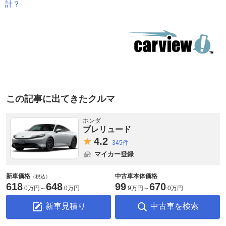
計？
この記事に出てきたクルマ
ホンダ
プレリュード
4.
2
345件
マイカー登録
新車価格
中古車本体価格
（税込）
618
648
99
670
.
0万円
～
.
0万円
.
9万円
～
.
0万円
新車見積り
中古車を検索