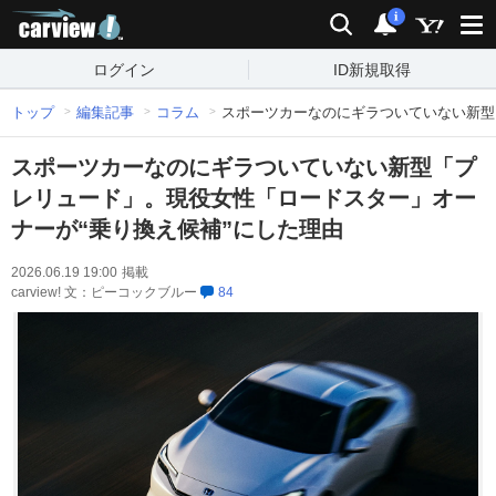
carview!
検索
通知
i
ログイン
ID新規取得
トップ
編集記事
コラム
スポーツカーなのにギラついていない新型
スポーツカーなのにギラついていない新型「プ
レリュード」。現役女性「ロードスター」オー
ナーが“乗り換え候補”にした理由
2026.06.19 19:00
掲載
carview! 文：ピーコックブルー
84