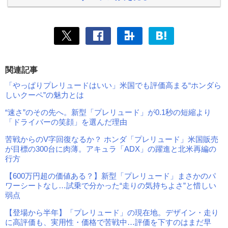
関連記事
「やっぱりプレリュードはいい」米国でも評価高まる“ホンダら
しいクーペ”の魅力とは
“速さ”のその先へ。新型「プレリュード」が0.1秒の短縮より
「ドライバーの笑顔」を選んだ理由
苦戦からのV字回復なるか？ ホンダ「プレリュード」米国販売
が目標の300台に肉薄。アキュラ「ADX」の躍進と北米再編の
行方
【600万円超の価値ある？】新型「プレリュード」まさかのパ
ワーシートなし…試乗で分かった“走りの気持ちよさ”と惜しい
弱点
【登場から半年】「プレリュード」の現在地。デザイン・走り
に高評価も、実用性・価格で苦戦中…評価を下すのはまだ早