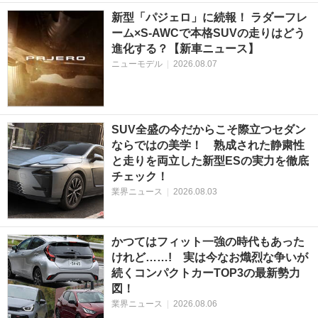
新型「パジェロ」に続報！ ラダーフレ
ーム×S-AWCで本格SUVの走りはどう
進化する？【新車ニュース】
ニューモデル
|
2026.08.07
SUV全盛の今だからこそ際立つセダン
ならではの美学！ 熟成された静粛性
と走りを両立した新型ESの実力を徹底
チェック！
業界ニュース
|
2026.08.03
かつてはフィット一強の時代もあった
けれど……! 実は今なお熾烈な争いが
続くコンパクトカーTOP3の最新勢力
図！
業界ニュース
|
2026.08.06