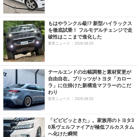
もはやランクル級!? 新型ハイラックス
を徹底試乗！ フルモデルチェンジで走
破性はここまで進化した
業界ニュース
|
2026.08.05
テールエンドの出幅調整と素材変更が
自由自在。ブリッツがトヨタ「カロー
ラ」に仕掛けた新構造マフラーのこだ
わり
業界ニュース
|
2026.08.02
「ビビビッときた」。家族用のトヨタ3
0系ヴェルファイアが極低フルカスタム
へ化けた瞬間