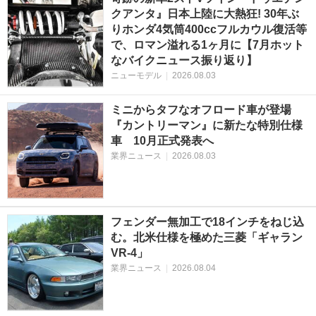
クアンタ』日本上陸に大熱狂! 30年ぶ
りホンダ4気筒400ccフルカウル復活等
で、ロマン溢れる1ヶ月に【7月ホット
なバイクニュース振り返り】
ニューモデル
|
2026.08.03
ミニからタフなオフロード車が登場
『カントリーマン』に新たな特別仕様
車 10月正式発表へ
業界ニュース
|
2026.08.03
フェンダー無加工で18インチをねじ込
む。北米仕様を極めた三菱「ギャラン
VR-4」
業界ニュース
|
2026.08.04