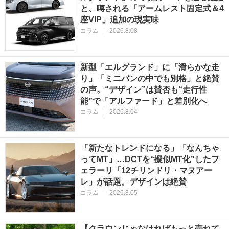
と、噂される「アームレスト固定式＆4
座VIP」追加の現実味
コラム
|
2026.8.08
新型「エルグランド」に「滑らかな走
り」「ミニバンの中でも別格」と絶賛
の声。“デザイン”は賛否も“走行性
能”で「アルファード」と差別化へ
コラム
|
2026.8.04
「新たなトレンドになる」「なんちゃ
ってMT」…DCTを“擬似MT化”したフ
ェラーリ「12チリンドリ・マヌアー
レ」が話題。デザインは絶賛
コラム
|
2026.8.05
【クラウンじゃなければもっと売れて