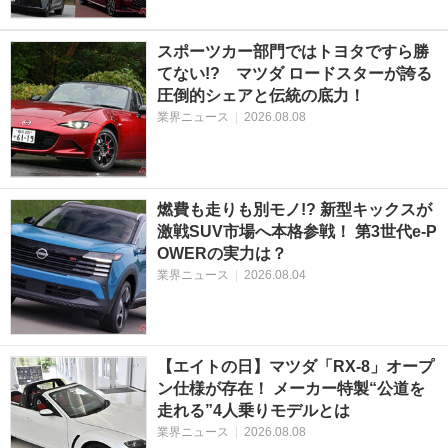
スポーツカー部門ではトヨタですら勝
てない!? マツダ ロードスターが誇る
圧倒的シェアと伝統の底力！
業界ニュース
|
2026.08.08
燃費も走りも別モノ!? 新型キックスが
激戦SUV市場へ本格参戦！ 第3世代e-P
OWERの実力は？
業界ニュース
|
2026.08.04
【エイトの日】マツダ「RX-8」オープ
ン仕様が存在！ メーカー特製“公道を
走れる”4人乗りモデルとは
業界ニュース
|
2026.08.08