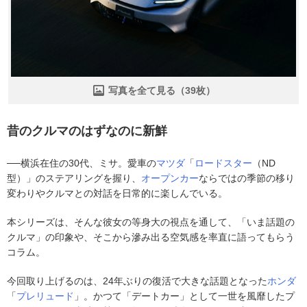
写真を全て見る（39枚）
昔のクルマのはずなのに新鮮
──横浜在住の30代、ミサ。愛車の
マツダ
「
ロードスター
（ND
型）」のステアリングを握り、
オープンカー
ならではの季節の移り
変わりやクルマとの対話を日常的に楽しんでいる。
本シリーズは、そんな彼女の等身大の視点を通して、「いま話題の
クルマ」の印象や、そこから滲み出る空気感を率直に語ってもらう
コラム。
今回取り上げるのは、24年ぶりの復活で大きな話題となった
ホンダ
「
プレリュード
」。かつて「デートカー」として一世を風靡したプ