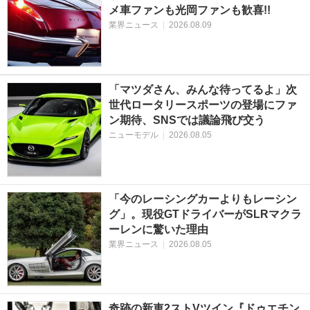
メ車ファンも光岡ファンも歓喜!!
業界ニュース
|
2026.08.09
「マツダさん、みんな待ってるよ」次
世代ロータリースポーツの登場にファ
ン期待、SNSでは議論飛び交う
ニューモデル
|
2026.08.05
「今のレーシングカーよりもレーシン
グ」。現役GTドライバーがSLRマクラ
ーレンに驚いた理由
業界ニュース
|
2026.08.05
奇跡の新車2ストVツイン『ドゥエチン