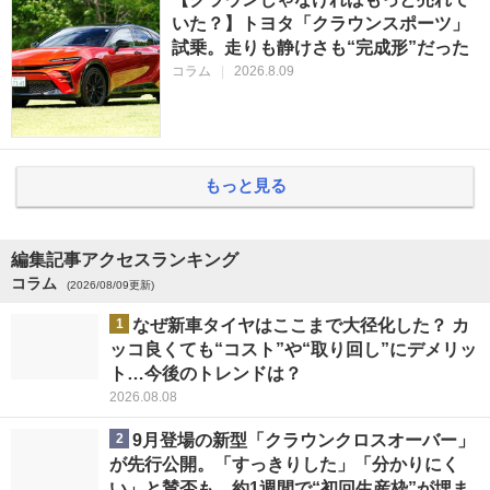
いた？】トヨタ「クラウンスポーツ」
試乗。走りも静けさも“完成形”だった
コラム
|
2026.8.09
もっと見る
編集記事アクセスランキング
コラム
(2026/08/09更新)
1
なぜ新車タイヤはここまで大径化した？ カ
ッコ良くても“コスト”や“取り回し”にデメリッ
ト…今後のトレンドは？
2026.08.08
2
9月登場の新型「クラウンクロスオーバー」
が先行公開。「すっきりした」「分かりにく
い」と賛否も、約1週間で“初回生産枠”が埋ま