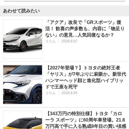
あわせて読みたい
「アクア」改良で「GRスポーツ」復
活！ 歓喜の声多数も、内容に「物足り
ない」の意見…人気回復なるか？
コラム
|
2026.8.07
【2027年登場？】トヨタの絶対王者
「ヤリス」が7年ぶりに刷新か。新世代
ハンマーヘッド顔と進化型ハイブリッ
ドで王座を死守
コラム
|
2026.8.05
【343万円の特別仕様】トヨタ「カロ
ーラ スポーツ」に60周年車登場。21.8
万円高で手に入る熟成8年目の買い頃感