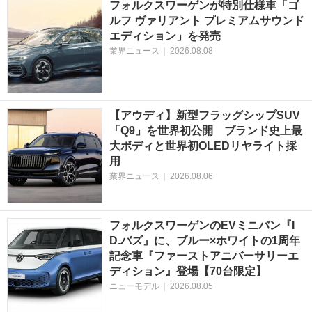
フォルクスワーゲンが特別仕様車「ゴ
ルフ ヴァリアント プレミアムサウンド
エディション」を発売
業界ニュース
|
2026.08.08
【アウディ】新型フラッグシップSUV
「Q9」を世界初公開 ブランド史上最
大ボディと世界初OLEDリヤライト採
用
業界ニュース
|
2026.08.06
フォルクスワーゲンのEVミニバン『I
D.バズ』に、ブルー×ホワイトの1周年
記念車『ファーストアニバーサリーエ
ディション』登場【70台限定】
ニューモデル
|
2026.08.05