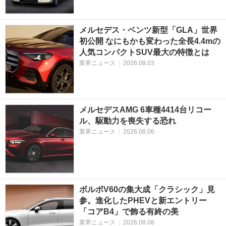
メルセデス・ベンツ新型「GLA」世界
初公開 なにもかも変わった全長4.4mの
人気コンパクトSUV最大の特徴とは
業界ニュース
|
2026.08.03
メルセデスAMG 6車種4414台リコー
ル、駆動力を喪失する恐れ
業界ニュース
|
2026.08.06
ボルボV60の集大成「クラシック」見
参。進化したPHEVと新エントリー
「コアB4」で飾る有終の美
業界ニュース
|
2026.08.08