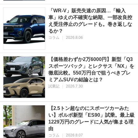
「WR-V」販売失速の原因…「輸入
車」ゆえの不確実な納期、一部改良控
え受注停止のグレードも。巻き返しな
るか？
コラム
|
2026.8.06
【価格差わずか2万6000円】新型「Q3
スポーツバック」とレクサス「NX」を
徹底比較。550万円台で狙うべきプレ
ミアムSUVの結論とは？
試乗記
|
2026.7.30
【2.5トン超なのにスポーツカーみた
い】ボルボ新型「ES90」試乗。最上級
1229万円のグレードに人気が集まる理
由
コラム
|
2026.8.07