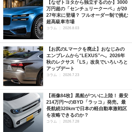
【なぜトヨタから独立するのか】3000
万円超の「センチュリークーペ」が20
27年末に登場？ フルオーダー制で挑む
超高級車市場
コラム
|
2026.8.03
【お尻のLマークを廃止】おなじみの
エンブレムから“LEXUS”へ。2026年
秋のレクサス「LS」改良でいろいろと
アップデート
コラム
|
2026.7.23
【画像84枚】黒船がついに上陸！ 最安
214万円〜のBYD「ラッコ」発売。最
長航続320kmで日本の軽自動車激戦区
を攻略できるのか？
コラム
|
2026.7.28