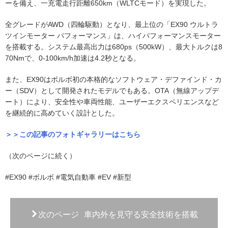
ーを備え、一充電走行距離650km（WLTCモード）を実現した。
全グレードがAWD（四輪駆動）となり、最上位の「EX90 ウルトラ
ツインモーター パフォーマンス」は、ハイパフォーマンスモーター
を搭載する。システム最高出力は680ps（500kW）、最大トルクは8
70Nmで、0-100km/h加速は4.2秒となる。
また、EX90はボルボ初の本格的なソフトウェア・デファインド・カ
ー（SDV）として開発されたモデルでもある。OTA（無線アップデ
ート）により、安全性や車両性能、ユーザーエクスペリエンスなど
を継続的に高めていく設計とした。
＞＞この記事のフォトギャラリーはこちら
（次のページに続く）
#EX90 #ボルボ #電気自動車 #EV #新型
次のページ
車内外を見守る安全技術を搭載