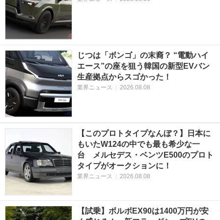
じつは「ボンゴ」の末裔？ “電動ハイ
エース”の座を狙う韓国の新型EVバン
生産拠点からスゴかった！
業界ニュース
|
2026.08.08
【このプロトタイプなんぼ？】日本に
もいたW124の中でも最も希少な一
台 メルセデス・ベンツE500のプロト
タイプがオークションに！
業界ニュース
|
2026.08.08
【試乗】ボルボEX90は1400万円が安