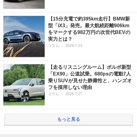
【15分充電で約395km走行】BMW新
型「iX3」発売。最大航続距離906km
をマークする982万円の次世代BEVの
実力とは？
コラム
|
2026.7.23
【走るリスニングルーム】ボルボ新型
「EX90」公道試乗。680psの電動7人
乗りSUVが見せた静粛性と、ハンズオ
フを採用しない理由
コラム
|
2026.7.27
もっと見る