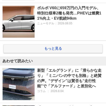
ボルボ V60に659万円の入門モデル、
特別仕様車2種も発売…PHEVは燃費1
1%向上・EV航続94km
ニューモデル
|
2026.08.05
もっと見る
あわせて読みたい
新型「エルグランド」に「滑らかな走
り」「ミニバンの中でも別格」と絶賛
の声。“デザイン”は賛否も“走行性
能”で「アルファード」と差別化へ
コラム
|
2026.8.04