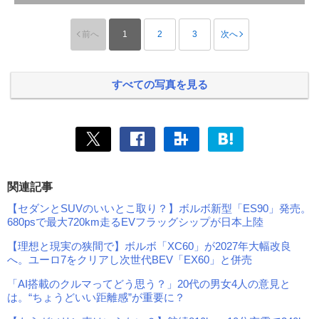
前へ
1
2
3
次へ
すべての写真を見る
関連記事
【セダンとSUVのいいとこ取り？】ボルボ新型「ES90」発売。
680psで最大720km走るEVフラッグシップが日本上陸
【理想と現実の狭間で】ボルボ「XC60」が2027年大幅改良
へ。ユーロ7をクリアし次世代BEV「EX60」と併売
「AI搭載のクルマってどう思う？」20代の男女4人の意見と
は。“ちょうどいい距離感”が重要に？