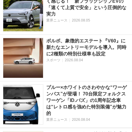
く感じる！ 新フラッグシップEVの
「速くて上質で安全」という圧倒的な
実力
業界ニュース
|
2026.08.05
ボルボ、象徴的エステート『V60』に
新たなエントリーモデルを導入。同時
に2種類の特別仕様車も設定
スポーツ
|
2026.08.04
ブルー×ホワイトのさわやかな“ワーゲ
ンバス”が登場！ 70台限定フォルクス
ワーゲン「ID.バズ」の1周年記念車
は“レトロ感を強めた特別装備”が魅力
的
業界ニュース
|
2026.08.04