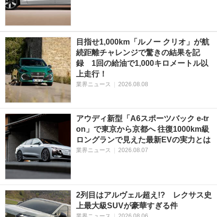
目指せ1,000km「ルノー クリオ」が航
続距離チャレンジで驚きの結果を記
録 1回の給油で1,000キロメートル以
上走行！
業界ニュース
|
2026.08.08
アウディ新型「A6スポーツバック e-tr
on」で東京から京都へ 往復1000km級
ロングランで見えた最新EVの実力とは
業界ニュース
|
2026.08.07
2列目はアルヴェル超え!? レクサス史
上最大級SUVが豪華すぎる件
業界ニュース
|
2026.08.06