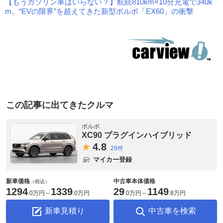
【もうガソリン車はいらない？】航続810km×10分充電で340k
m。“EVの限界”を超えてきた新型ボルボ「EX60」の衝撃
この記事に出てきたクルマ
ボルボ
XC90 プラグインハイブリッド
4.
8
29件
マイカー登録
新車価格
中古車本体価格
（税込）
1294
1339
29
1149
.
0万円
～
.
0万円
.
0万円
～
.
8万円
新車見積り
中古車を検索