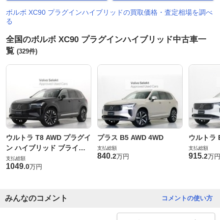
ボルボ XC90 プラグインハイブリッドの買取価格・査定相場を調べ
る
全国のボルボ XC90 プラグインハイブリッド中古車一
覧
(329件)
ウルトラ T8 AWD プラグイ
プラス B5 AWD 4WD
ウルトラ B
ン ハイブリッド ブライト
支払総額
支払総額
840
915
.
2
.
2
万円
万
エディション 4WD
支払総額
1049
.
0
万円
みんなのコメント
コメントの使い方