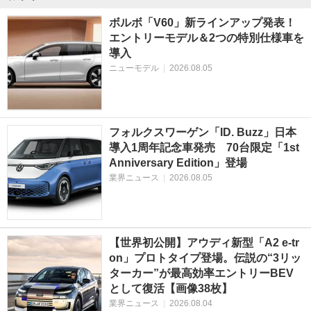
ボルボ「V60」新ラインアップ発表！
エントリーモデル＆2つの特別仕様車を
導入
ニューモデル
|
2026.08.05
フォルクスワーゲン「ID. Buzz」日本
導入1周年記念車発売 70台限定「1st
Anniversary Edition」登場
業界ニュース
|
2026.08.05
【世界初公開】アウディ新型「A2 e-tr
on」プロトタイプ登場。伝説の“3リッ
ターカー”が最高効率エントリーBEV
として復活【画像38枚】
業界ニュース
|
2026.08.04