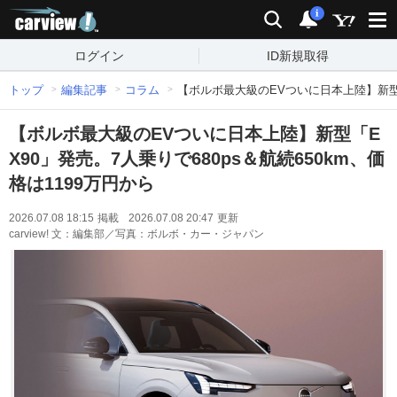
carview!
検索
通知
i
ログイン
ID新規取得
トップ
編集記事
コラム
【ボルボ最大級のEVついに日本上陸】新型「E
【ボルボ最大級のEVついに日本上陸】新型「E
X90」発売。7人乗りで680ps＆航続650km、価
格は1199万円から
2026.07.08 18:15
掲載
2026.07.08 20:47
更新
carview! 文：編集部／写真：ボルボ・カー・ジャパン