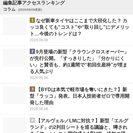
編集記事アクセスランキング
コラム
(2026/08/09更新)
1
なぜ新車タイヤはここまで大径化した？ カ
ッコ良くても“コスト”や“取り回し”にデメリッ
ト…今後のトレンドは？
2026.08.08
2
9月登場の新型「クラウンクロスオーバー」
が先行公開。「すっきりした」「分かりにく
い」と賛否も、約1週間で“初回生産枠”が埋ま
る人気ぶり
2026.08.06
3
【BYDは本気で軽市場を奪いにきた？】新
型「ラッコ」発表。日本人技術者ゼロで専用開
発した理由
2026.08.08
4
【アルヴェル／LMに対抗？】新型「エルグ
ランド」の2列目シートを巡る議論と、噂され