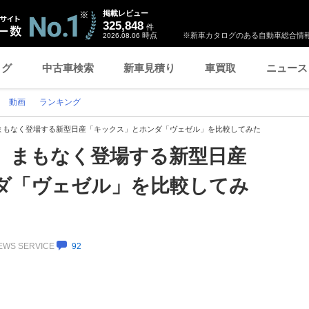
掲載レビュー
325,848
件
時点
※新車カタログのある自動車総合情報
2026.08.06
ログ
中古車検索
新車見積り
車買取
ニュース
動画
ランキング
まもなく登場する新型日産「キックス」とホンダ「ヴェゼル」を比較してみた
】まもなく登場する新型日産
ダ「ヴェゼル」を比較してみ
NEWS SERVICE
92