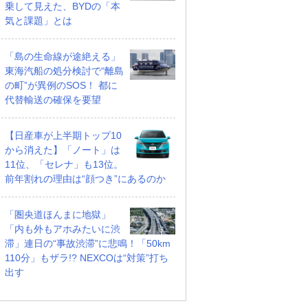
乗して見えた、BYDの「本
気と課題」とは
「島の生命線が途絶える」
東海汽船の処分検討で“離島
の町”が異例のSOS！ 都に
代替輸送の確保を要望
【日産車が上半期トップ10
から消えた】「ノート」は
11位、「セレナ」も13位。
前年割れの理由は“顔つき”にあるのか
「圏央道ほんまに地獄」
「内も外もアホみたいに渋
滞」連日の“事故渋滞”に悲鳴！「50km
110分」もザラ!? NEXCOは“対策”打ち
出す