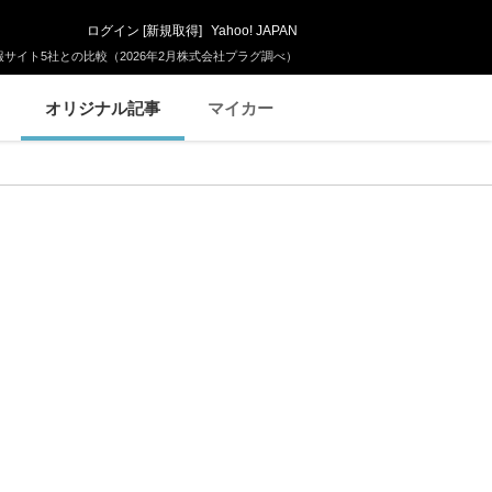
ログイン
[
新規取得
]
Yahoo! JAPAN
サイト5社との比較（2026年2月株式会社プラグ調べ）
オリジナル記事
マイカー