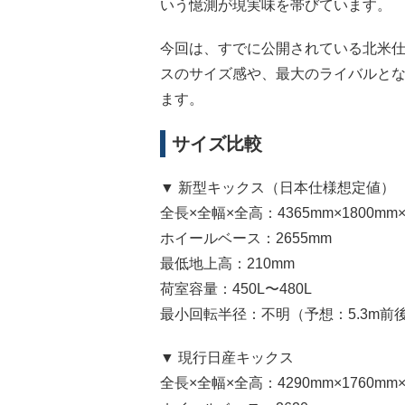
いう憶測が現実味を帯びています。
今回は、すでに公開されている北米
スのサイズ感や、最大のライバルと
ます。
サイズ比較
▼ 新型キックス（日本仕様想定値）
全長×全幅×全高：4365mm×1800mm×
ホイールベース：2655mm
最低地上高：210mm
荷室容量：450L〜480L
最小回転半径：不明（予想：5.3m前
▼ 現行日産キックス
全長×全幅×全高：4290mm×1760mm×