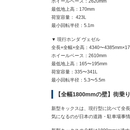
ホイールベース：2620mm
最低地上高：170mm
荷室容量： 423L
最小回転半径：5.1m
▼ 現行ホンダ ヴェゼル
全長×全幅×全高：4340〜4385mm×179
ホイールベース：2610mm
最低地上高：165〜195mm
荷室容量：335〜341L
最小回転半径：5.3〜5.5m
【全幅1800mmの壁】街
新型キックスは、現行型に比べて全長
気になるのが日本の道路・駐車場事