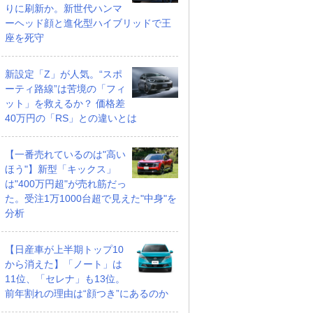
りに刷新か。新世代ハンマ
ーヘッド顔と進化型ハイブリッドで王
座を死守
新設定「Z」が人気。“スポ
ーティ路線”は苦境の「フィ
ット」を救えるか？ 価格差
40万円の「RS」との違いとは
【一番売れているのは"高い
ほう"】新型「キックス」
は"400万円超"が売れ筋だっ
た。受注1万1000台超で見えた"中身"を
分析
【日産車が上半期トップ10
から消えた】「ノート」は
11位、「セレナ」も13位。
前年割れの理由は“顔つき”にあるのか