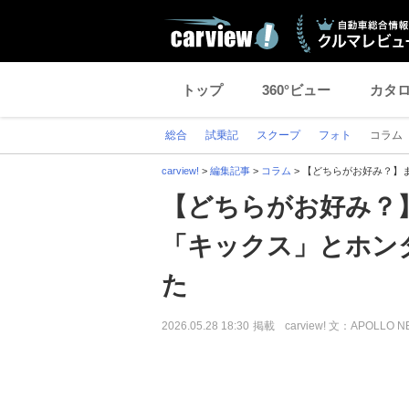
トップ
360°ビュー
カタ
総合
試乗記
スクープ
フォト
コラム
carview!
>
編集記事
>
コラム
>
【どちらがお好み？】
【どちらがお好み？
「キックス」とホン
た
2026.05.28 18:30
掲載
carview! 文：APOLLO 