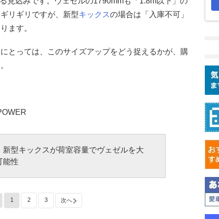
る見込みです。ヴェゼルの1790mmも「1.8m以下」の
はギリギリですが、新型
キックス
の場合は「入庫不可」
あります。
ーにとっては、このサイズアップをどう捉えるかが、購
す。
POWER
！新型キックスが荷室容量でヴェゼルを大
可能性
1
2
3
次へ