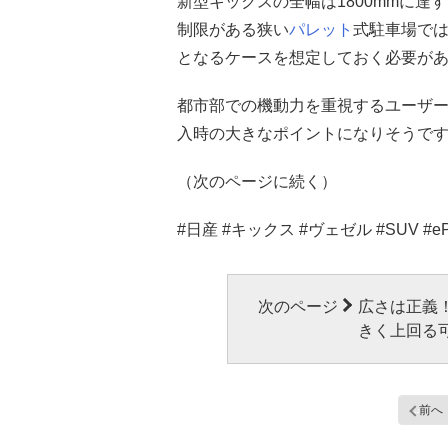
新型キックスの全幅は1800mmに達す
制限がある狭い
パレット
式駐車場で
となるケースを想定しておく必要が
都市部での機動力を重視するユーザ
入時の大きなポイントになりそうで
（次のページに続く）
#日産 #キックス #ヴェゼル #SUV #e
次のページ
広さは正義
きく上回る
前へ