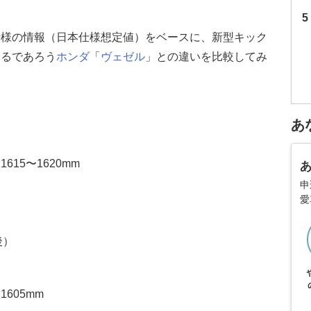
仕様の情報（日本仕様想定値）をベースに、新型キック
なるであろう
ホンダ
「
ヴェゼル
」との違いを比較してみ
あ
1615〜1620mm
申
愛
後）
1605mm