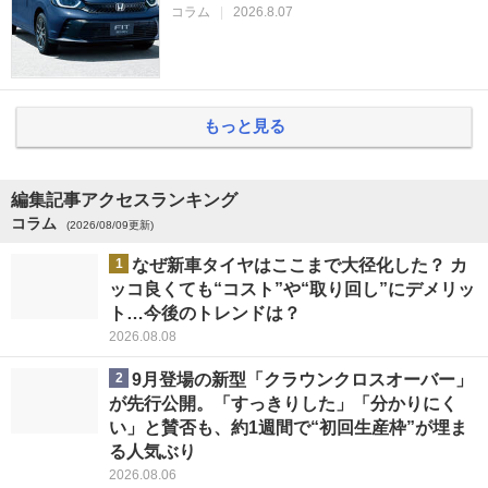
コラム
|
2026.8.07
もっと見る
編集記事アクセスランキング
コラム
(2026/08/09更新)
1
なぜ新車タイヤはここまで大径化した？ カ
ッコ良くても“コスト”や“取り回し”にデメリッ
ト…今後のトレンドは？
2026.08.08
2
9月登場の新型「クラウンクロスオーバー」
が先行公開。「すっきりした」「分かりにく
い」と賛否も、約1週間で“初回生産枠”が埋ま
る人気ぶり
2026.08.06