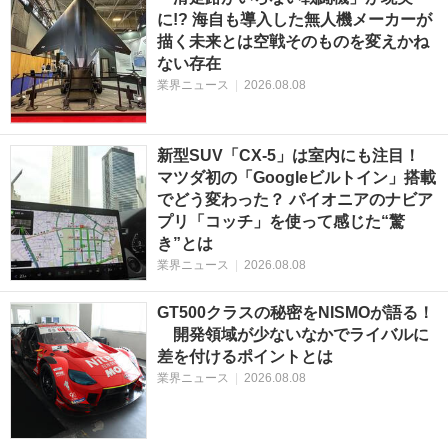
に!? 海自も導入した無人機メーカーが
描く未来とは空戦そのものを変えかね
ない存在
業界ニュース
|
2026.08.08
新型SUV「CX-5」は室内にも注目！
マツダ初の「Googleビルトイン」搭載
でどう変わった？ パイオニアのナビア
プリ「コッチ」を使って感じた“驚
き”とは
業界ニュース
|
2026.08.08
GT500クラスの秘密をNISMOが語る！
開発領域が少ないなかでライバルに
差を付けるポイントとは
業界ニュース
|
2026.08.08