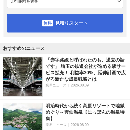
見積りスタート
おすすめのニュース
「赤字路線と呼ばれたのも、過去の話
です」 埼玉の鉄道会社が進める駅サー
ビス拡充！ 利益率30%、延伸計画で広
がる新たな成長戦略とは
業界ニュース
|
2026.08.09
明治時代から続く高原リゾートで地獄
めぐり～雲仙温泉【にっぽんの温泉特
集】
業界ニュース
|
2026.08.09