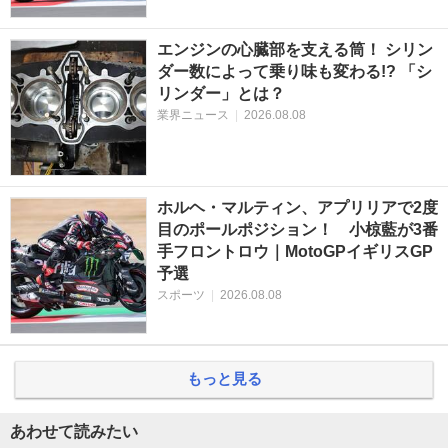
エンジンの心臓部を支える筒！ シリン
ダー数によって乗り味も変わる!? 「シ
リンダー」とは？
業界ニュース
|
2026.08.08
ホルヘ・マルティン、アプリリアで2度
目のポールポジション！ 小椋藍が3番
手フロントロウ｜MotoGPイギリスGP
予選
スポーツ
|
2026.08.08
もっと見る
あわせて読みたい