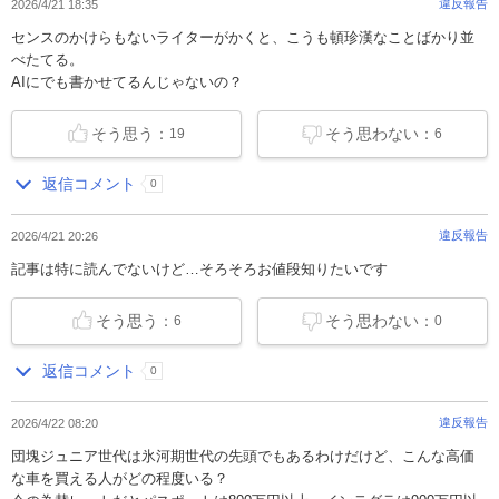
違反報告
2026/4/21 18:35
センスのかけらもないライターがかくと、こうも頓珍漢なことばかり並
べたてる。
AIにでも書かせてるんじゃないの？
そう思う：
そう思わない：
19
6
返信コメント
0
違反報告
2026/4/21 20:26
記事は特に読んでないけど…そろそろお値段知りたいです
そう思う：
そう思わない：
6
0
返信コメント
0
違反報告
2026/4/22 08:20
団塊ジュニア世代は氷河期世代の先頭でもあるわけだけど、こんな高価
な車を買える人がどの程度いる？