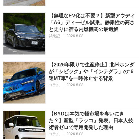
【無理なEV化は不要？】新型アウディ
「A6」ディーゼル試乗。静粛性の高さ
と走りに宿る内燃機関の最適解
試乗記
|
2026.8.08
【2026年限りで生産停止】北米ホンダ
が「シビック」や「インテグラ」の“6
速MT車”を一時休止する背景
コラム
|
2026.8.08
【BYDは本気で軽市場を奪いにき
た？】新型「ラッコ」発表。日本人技
術者ゼロで専用開発した理由
コラム
|
2026.8.08