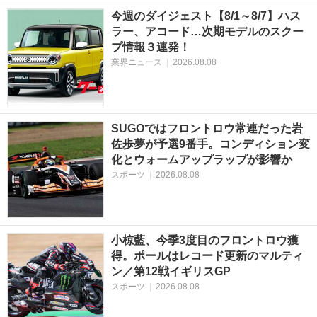
今週のダイジェスト【8/1～8/7】ハス
ラー、アコード…次期モデルのスクー
プ情報３連発！
業界ニュース
|
2026.08.08
SUGOではフロントロウ常連だった岩
佐歩夢が予選9番手。コンディション変
化とウォームアップラップが影響か
スポーツ
|
2026.08.08
小椋藍、今季3度目のフロントロウ獲
得。ポールはレコード更新のマルティ
ン／第12戦イギリスGP
スポーツ
|
2026.08.08