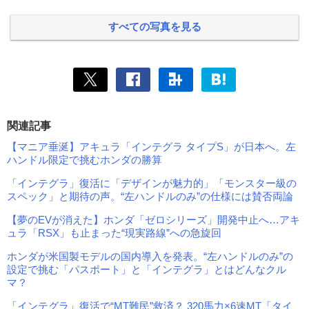
すべての写真を見る
関連記事
【マニア垂涎】アキュラ「インテグラ タイプS」が日本へ。左
ハンドル限定で挑むホンダの勝算
「インテグラ」復活に「デザインが魅力的」「モンスター級の
スペック」と期待の声。“左ハンドルのみ”の仕様には賛否両論
【夢のEVが消えた】ホンダ「ゼロシリーズ」開発中止へ…アキ
ュラ「RSX」も止まった“現実路線”への急旋回
ホンダが米国製モデルの国内導入を発表。“左ハンドルのみ”の
設定で挑む「パスポート」と「インテグラ」とはどんなクル
マ？
「インテグラ」復活で“MT難民”救済？ 320馬力×6速MT「タイ