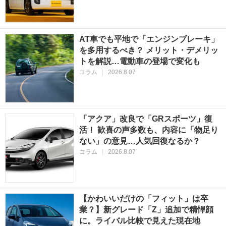
AT車でも平地で「エンジンブレーキ」
を多用するべき？ メリット・デメリッ
トを解説…電動車の登場で変化も
コラム
|
2026.8.07
「アクア」改良で「GRスポーツ」復
活！ 歓喜の声多数も、内容に「物足り
ない」の意見…人気回復なるか？
コラム
|
2026.8.07
【かわいいだけの「フィット」は卒
業？】新グレード「Z」追加で精悍顔
に。ライバル比較で見えた現在地