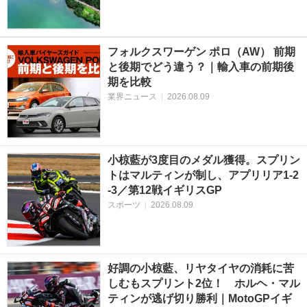
フォルクスワーゲン ポロ（AW） 前期
と後期でどう違う？｜輸入車の前期後
期を比較
業界ニュース
|
2026.08.09
小椋藍が3度目のメダル獲得。スプリン
トはマルティンが制し、アプリリア1-2
-3／第12戦イギリスGP
スポーツ
|
2026.08.09
好調の小椋藍、リヤタイヤの消耗に苦
しむもスプリント2位！ ホルヘ・マル
ティンが逃げ切り勝利｜MotoGPイギ