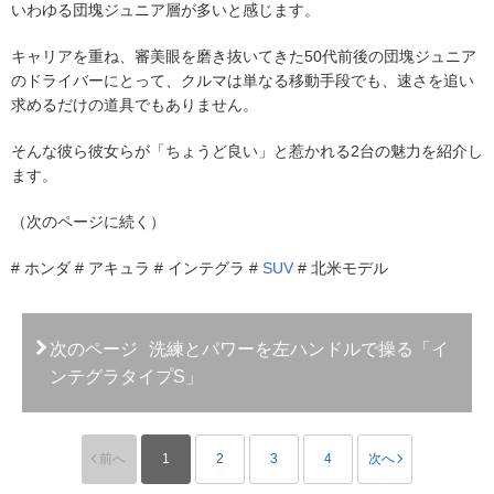
いわゆる団塊ジュニア層が多いと感じます。
キャリアを重ね、審美眼を磨き抜いてきた50代前後の団塊ジュニア
のドライバーにとって、クルマは単なる移動手段でも、速さを追い
求めるだけの道具でもありません。
そんな彼ら彼女らが「ちょうど良い」と惹かれる2台の魅力を紹介し
ます。
（次のページに続く）
# ホンダ # アキュラ # インテグラ #
SUV
# 北米モデル
次のページ
洗練とパワーを左ハンドルで操る「イ
ンテグラタイプS」
前へ
1
2
3
4
次へ