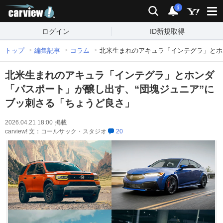
carview!
検索
通知
i
ログイン
ID新規取得
トップ
編集記事
コラム
北米生まれのアキュラ「インテグラ」とホ
北米生まれのアキュラ「インテグラ」とホンダ
「パスポート」が醸し出す、“団塊ジュニア”に
ブッ刺さる「ちょうど良さ」
2026.04.21 18:00
掲載
carview! 文：コールサック・スタジオ
20