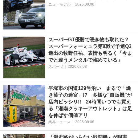
ニューモデル
|
2026.08.08
スーパーGT優勝で憑き物も取れた？
スーパーフォーミュラ第8戦で予選Q3
進出の牧野任祐、表情も明るく「今ま
でと違うメンタルで臨めている」
スポーツ
|
2026.08.08
平塚市の国道129号沿い まるで「焼
き菓子の迷宮」!? 多様な“自販機”が
店内ビッシリ!! 24時間いつでも買え
る「湘南クッキーアウトレット」は足
を伸ばす価値アリ
業界ニュース
|
2026.08.08
「滑走路がいらない戦闘機」が現実