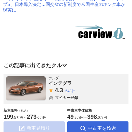
プS」日本導入決定…国交省の新制度で米国生産のホンダ車が
現実に
この記事に出てきたクルマ
ホンダ
インテグラ
4.
3
648件
マイカー登録
新車価格
中古車本体価格
（税込）
199
273
49
398
.
5万円
～
.
0万円
.
9万円
～
.
0万円
新車見積り
中古車を検索