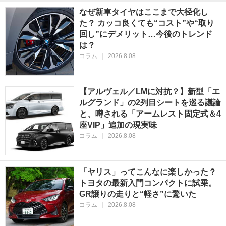
なぜ新車タイヤはここまで大径化し
た？ カッコ良くても“コスト”や“取り
回し”にデメリット…今後のトレンド
は？
コラム
|
2026.8.08
【アルヴェル／LMに対抗？】新型「エ
ルグランド」の2列目シートを巡る議論
と、噂される「アームレスト固定式＆4
座VIP」追加の現実味
コラム
|
2026.8.08
「ヤリス」ってこんなに楽しかった？
トヨタの最新入門コンパクトに試乗。
GR譲りの走りと“軽さ”に驚いた
コラム
|
2026.8.08