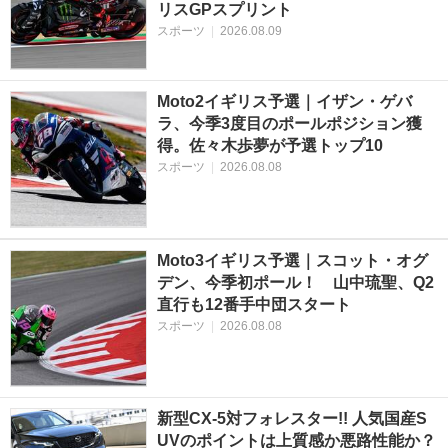
リスGPスプリント
スポーツ
|
2026.08.09
Moto2イギリス予選｜イザン・ゲバ
ラ、今季3度目のポールポジション獲
得。佐々木歩夢が予選トップ10
スポーツ
|
2026.08.08
Moto3イギリス予選｜スコット・オグ
デン、今季初ポール！ 山中琉聖、Q2
直行も12番手中団スタート
スポーツ
|
2026.08.08
新型CX-5対フォレスター!! 人気国産S
UVのポイントは上質感か悪路性能か？