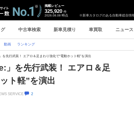
掲載レビュー
325,920
件
時点
※新車カタログのある自動車総合情報
2026.08.08
ログ
中古車検索
新車見積り
車買取
ニュース
動画
ランキング
e:」を先行武装！ エアロ＆足まわり強化で“電動ホット軽”を演出
 e:」を先行武装！ エアロ＆足
ット軽”を演出
NEWS SERVICE
2