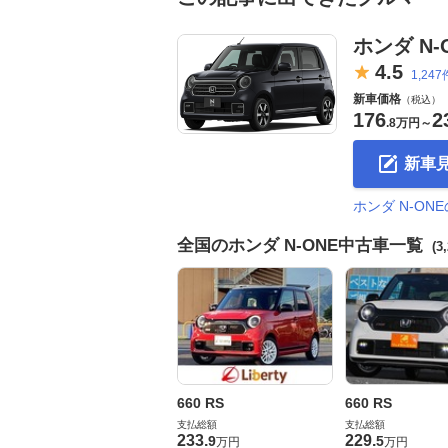
ホンダ N-
4.
5
1,247
新車価格
（税込）
176
2
.
8万円
～
新車
ホンダ N-O
全国のホンダ N-ONE中古車一覧
(3
660 RS
660 RS
支払総額
支払総額
233
.
229
.
9
5
万円
万円