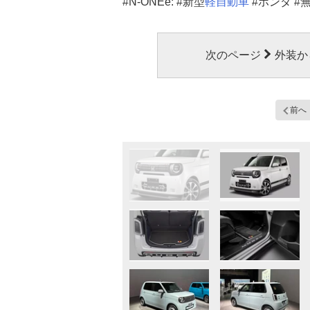
#N-ONEe: #新型
軽自動車
#ホンダ #
次のページ
外装か
前へ