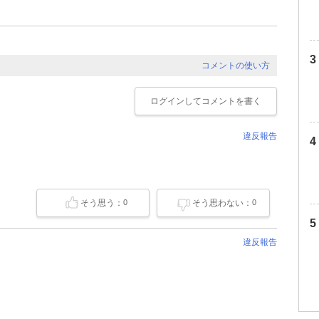
コメントの使い方
ログイン
してコメントを書く
違反報告
そう思う：
そう思わない：
0
0
違反報告