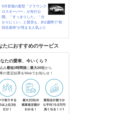
9月登場の新型「クラウンク
ロスオーバー」が先行公
開。「すっきりした」「分
かりにくい」と賛否も、約1週間で“初
回生産枠”が埋まる人気ぶり
なたにおすすめのサービス
あなたの愛車、今いくら？
込み
最短3時間後
に
最大20社
から
車の査定結果をWebでお知らせ！