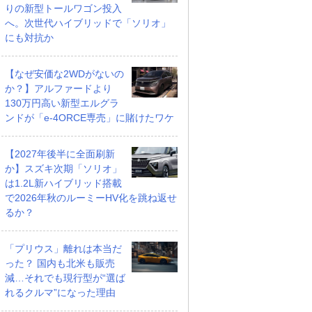
りの新型トールワゴン投入
へ。次世代ハイブリッドで「ソリオ」
にも対抗か
【なぜ安価な2WDがないの
か？】アルファードより
130万円高い新型エルグラ
ンドが「e-4ORCE専売」に賭けたワケ
【2027年後半に全面刷新
か】スズキ次期「ソリオ」
は1.2L新ハイブリッド搭載
で2026年秋のルーミーHV化を跳ね返せ
るか？
「プリウス」離れは本当だ
った？ 国内も北米も販売
減…それでも現行型が“選ば
れるクルマ”になった理由