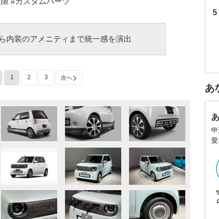
無限 #カスタムパーツ
ら内装のアメニティまで統一感を演出
1
2
3
次へ
あ
申
愛