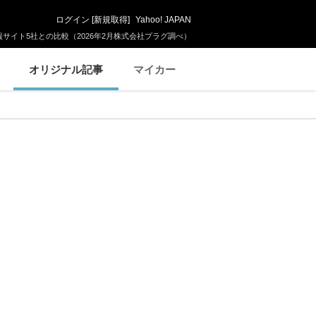
ログイン
[
新規取得
]
Yahoo! JAPAN
サイト5社との比較（2026年2月株式会社プラグ調べ）
オリジナル記事
マイカー