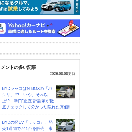
コメントの多い記事
2026.08.08更新
BYDラッコはN-BOXの「パ
クリ」?? いや、それ以
上!? 辛口"正直"評論家が徹
底チェックして分かった隠れた真価!!
オリジナル
660 RS
660 RS
BYDの軽EV『ラッコ』、発
支払総額
支払総額
229
.
231
.
9
6
万円
万円
万円
売1週間で741台を販売 東