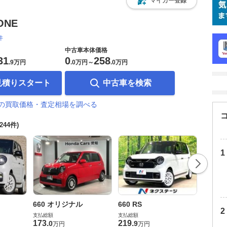
マイカー登録
ONE
件
中古車本体価格
31
0
258
.
9万円
.
0万円
～
.
0万円
見積りスタート
中古車を検索
NEの買取価格・査定相場を調べる
,244件)
660 
660 オリジナル
660 RS
支払総額
支払総額
支払総額
164
.
9
173
.
219
.
0
9
万円
万円