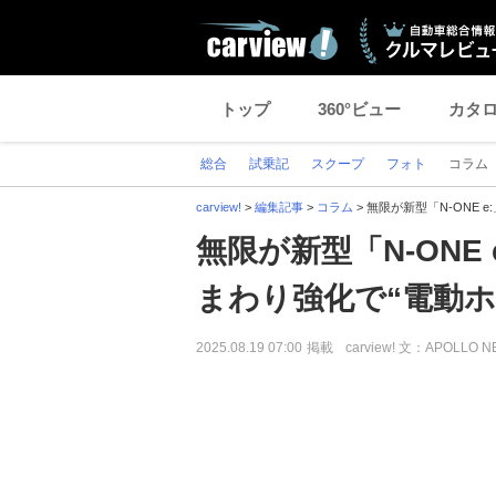
トップ
360°ビュー
カタ
総合
試乗記
スクープ
フォト
コラム
carview!
>
編集記事
>
コラム
>
無限が新型「N-ONE 
無限が新型「N-ONE
まわり強化で“電動ホ
2025.08.19 07:00
掲載
carview! 文：APOLLO 