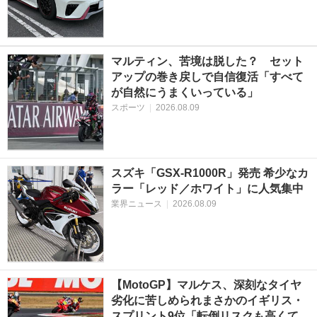
マルティン、苦境は脱した？ セット
アップの巻き戻しで自信復活「すべて
が自然にうまくいっている」
スポーツ
|
2026.08.09
スズキ「GSX-R1000R」発売 希少なカ
ラー「レッド／ホワイト」に人気集中
業界ニュース
|
2026.08.09
【MotoGP】マルケス、深刻なタイヤ
劣化に苦しめられまさかのイギリス・
スプリント9位「転倒リスクも高くて、