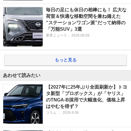
毎日の足にも休日の相棒にも！ 広大な
荷室＆快適な移動空間を兼ね備えた
“ステーションワゴン派”だって納得の
「万能SUV」3選
業界ニュース
|
2026.08.09
もっと見る
あわせて読みたい
【2027年に25年ぶり全面刷新か】トヨ
タ新型「プロボックス」が「ヤリス」
のTNGA-B採用で大幅進化、価格上昇
はやむを得ず？
コラム
|
2026.8.09