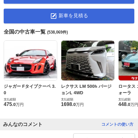
新車を見積る
全国の中古車一覧
(538,069件)
ジャガー Fタイプクーペ 3.
レクサス LM 500h バージ
ロータス 
0
ョンL 4WD
ォーラ
支払総額
支払総額
支払総額
475
1698
448
.
0
.
0
.
0
万円
万円
万
みんなのコメント
コメントの使い方