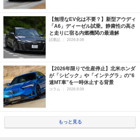
【無理なEV化は不要？】新型アウディ
「A6」ディーゼル試乗。静粛性の高さ
と走りに宿る内燃機関の最適解
試乗記
|
2026.8.08
【2026年限りで生産停止】北米ホンダ
が「シビック」や「インテグラ」の“6
速MT車”を一時休止する背景
コラム
|
2026.8.08
もっと見る