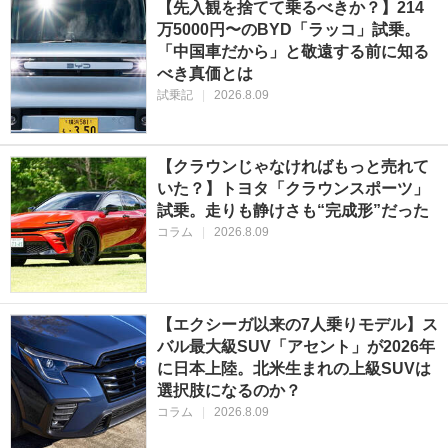
【先入観を捨てて乗るべきか？】214
万5000円〜のBYD「ラッコ」試乗。
「中国車だから」と敬遠する前に知る
べき真価とは
試乗記
|
2026.8.09
【クラウンじゃなければもっと売れて
いた？】トヨタ「クラウンスポーツ」
試乗。走りも静けさも“完成形”だった
コラム
|
2026.8.09
【エクシーガ以来の7人乗りモデル】ス
バル最大級SUV「アセント」が2026年
に日本上陸。北米生まれの上級SUVは
選択肢になるのか？
コラム
|
2026.8.09