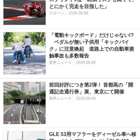
とにかく完走を目指した」
スポーツ
|
2026.08.09
「電動キックボード」だけじゃない!?
ペダルが無い子供用「キックバイ
ク」に注意喚起 道路上での自動車接
触事故も多数報告
業界ニュース
|
2026.08.09
前回好評につき第2弾！ 首都高の「開
通記念通行券」展、東京にて開催
業界ニュース
|
2026.08.09
GLE 53用マフラーをディーゼル車へ移