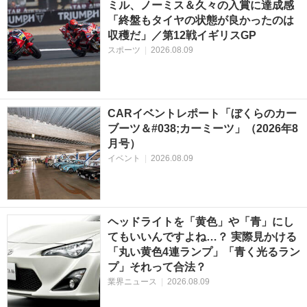
ミル、ノーミス＆久々の入賞に達成感
「終盤もタイヤの状態が良かったのは
収穫だ」／第12戦イギリスGP
スポーツ
|
2026.08.09
CARイベントレポート「ぼくらのカー
ブーツ＆#038;カーミーツ」（2026年8
月号）
イベント
|
2026.08.09
ヘッドライトを「黄色」や「青」にし
てもいいんですよね…？ 実際見かける
「丸い黄色4連ランプ」「青く光るラン
プ」それって合法？
業界ニュース
|
2026.08.09