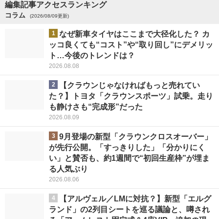
編集記事アクセスランキング
コラム
(2026/08/09更新)
1
なぜ新車タイヤはここまで大径化した？ カ
ッコ良くても“コスト”や“取り回し”にデメリッ
ト…今後のトレンドは？
2026.08.08
2
【クラウンじゃなければもっと売れてい
た？】トヨタ「クラウンスポーツ」試乗。走り
も静けさも“完成形”だった
2026.08.09
3
9月登場の新型「クラウンクロスオーバー」
が先行公開。「すっきりした」「分かりにく
い」と賛否も、約1週間で“初回生産枠”が埋ま
る人気ぶり
2026.08.06
4
【アルヴェル／LMに対抗？】新型「エルグ
ランド」の2列目シートを巡る議論と、噂され