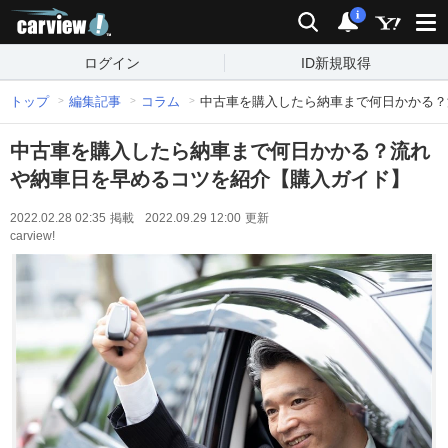
carview!
検索
通知
i
ログイン
ID新規取得
トップ
編集記事
コラム
中古車を購入したら納車まで何日かかる？
中古車を購入したら納車まで何日かかる？流れ
や納車日を早めるコツを紹介【購入ガイド】
2022.02.28 02:35
掲載
2022.09.29 12:00
更新
carview!