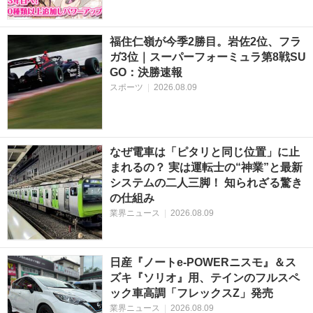
福住仁嶺が今季2勝目。岩佐2位、フラ
ガ3位｜スーパーフォーミュラ第8戦SU
GO：決勝速報
スポーツ
|
2026.08.09
なぜ電車は「ピタリと同じ位置」に止
まれるの？ 実は運転士の“神業”と最新
システムの二人三脚！ 知られざる驚き
の仕組み
業界ニュース
|
2026.08.09
日産『ノートe-POWERニスモ』＆ス
ズキ『ソリオ』用、テインのフルスペ
ック車高調「フレックスZ」発売
業界ニュース
|
2026.08.09