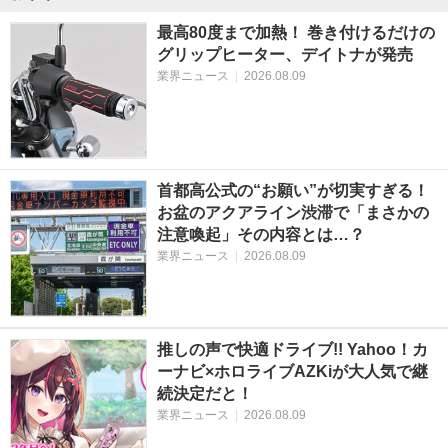
最高80度まで加熱！ 巻き付けるだけの
グリップヒーター、デイトナが発売
業界ニュース
|
2026.08.09
首都高公式の“お願い”が切実すぎる！
お盆のアクアライン渋滞で「まさかの
注意喚起」その内容とは…？
業界ニュース
|
2026.08.09
推しの声で快適ドライブ!! Yahoo！カ
ーナビ×ホロライブAZKiが大人気で継
続決定だと！
業界ニュース
|
2026.08.09