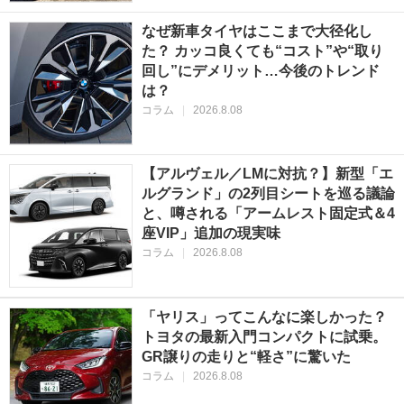
なぜ新車タイヤはここまで大径化し
た？ カッコ良くても“コスト”や“取り
回し”にデメリット…今後のトレンド
は？
コラム
|
2026.8.08
【アルヴェル／LMに対抗？】新型「エ
ルグランド」の2列目シートを巡る議論
と、噂される「アームレスト固定式＆4
座VIP」追加の現実味
コラム
|
2026.8.08
「ヤリス」ってこんなに楽しかった？
トヨタの最新入門コンパクトに試乗。
GR譲りの走りと“軽さ”に驚いた
コラム
|
2026.8.08