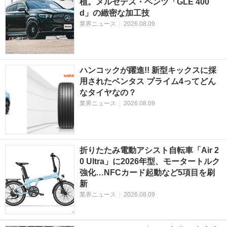
植。メルセデス・ベンツ「GLE 400
d」の緻密な加工技
業界ニュース
|
2026.08.09
ハンコックが躍進!! 新型キックスに採
用されたベンタス プライム4ってどん
なタイヤなの？
業界ニュース
|
2026.08.09
折りたたみ電動アシスト自転車「Air 2
0 Ultra」に2026年型、モータートルク
強化…NFCカード起動など5項目を刷
新
業界ニュース
|
2026.08.09