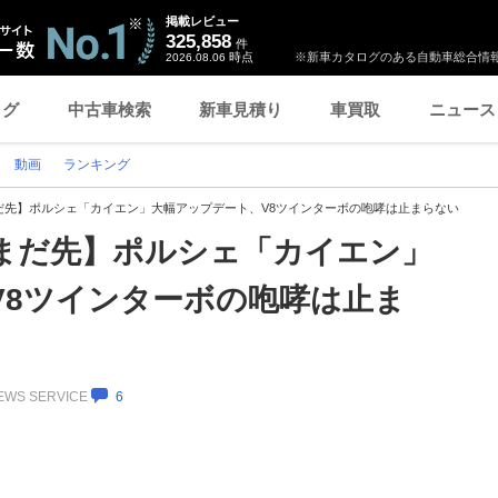
掲載レビュー
325,858
件
時点
※新車カタログのある自動車総合情報
2026.08.06
ログ
中古車検索
新車見積り
車買取
ニュース
動画
ランキング
だ先】ポルシェ「カイエン」大幅アップデート、V8ツインターボの咆哮は止まらない
まだ先】ポルシェ「カイエン」
V8ツインターボの咆哮は止ま
NEWS SERVICE
6