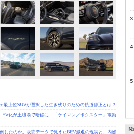
ルシェ最上位SUVが選択した生き残りのための軌道修正とは？
8」EV化が土壇場で暗礁に…「ケイマン／ボクスター」電動
関
倒したのか。販売データで見えたBEV減退の現実と、内燃