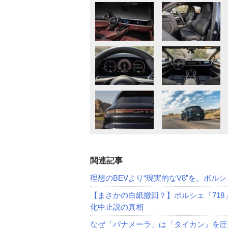
関連記事
理想のBEVより“現実的なV8”を。ポ
【まさかの白紙撤回？】ポルシェ「71
化中止説の真相
なぜ「パナメーラ」は「タイカン」を圧