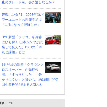
止のグレードも。巻き返しなるか？
苦戦ホンダF1、2026年新パ
ワーユニットの性能不足は
「1月になって理解した」
BYD新型「ラッコ」を冷静
にひも解く 山本シンヤが試
乗して見えた、BYDの「本
気と課題」とは
9月登場の新型「クラウンク
ロスオーバー」が先行公
開。「すっきりした」「分
かりにくい」と賛否も、約1週間で“初
回生産枠”が埋まる人気ぶり
連サービス