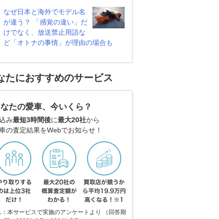
なぜ日本と海外でモデル名
が違う？ 「感覚の違い」だ
けでなく、放送禁止用語な
ど「オトナの事情」が理由の場合も
なたにおすすめのサービス
あなたの愛車、今いくら？
込み
最短3時間後
に
最大20社
から
車の査定結果をWebでお知らせ！
1：本サービスで実施のアンケートより （回答期