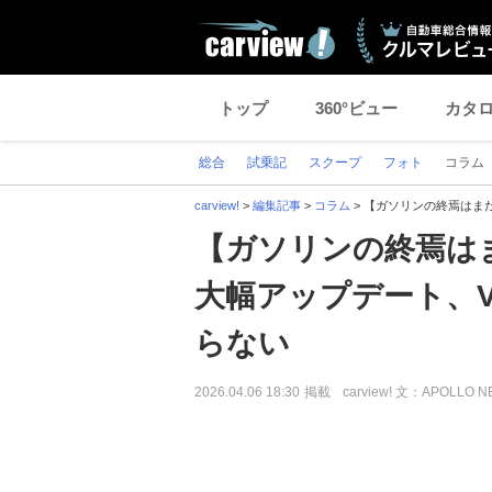
トップ
360°ビュー
カタ
総合
試乗記
スクープ
フォト
コラム
carview!
>
編集記事
>
コラム
>
【ガソリンの終焉はま
【ガソリンの終焉は
大幅アップデート、
らない
2026.04.06 18:30
掲載
carview! 文：APOLLO 