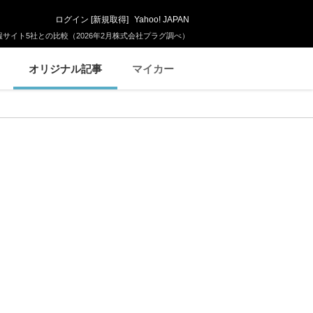
ログイン
[
新規取得
]
Yahoo! JAPAN
サイト5社との比較（2026年2月株式会社プラグ調べ）
オリジナル記事
マイカー