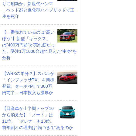
りに刷新か。新世代ハンマ
ーヘッド顔と進化型ハイブリッドで王
座を死守
【一番売れているのは"高い
ほう"】新型「キックス」
は"400万円超"が売れ筋だっ
た。受注1万1000台超で見えた"中身"を
分析
【WRXの弟分？】スバルが
「インプレッサTX」を商標
登録。ターボ×MTで300万
円前半…日本投入も濃厚か
【日産車が上半期トップ10
から消えた】「ノート」は
11位、「セレナ」も13位。
前年割れの理由は“顔つき”にあるのか