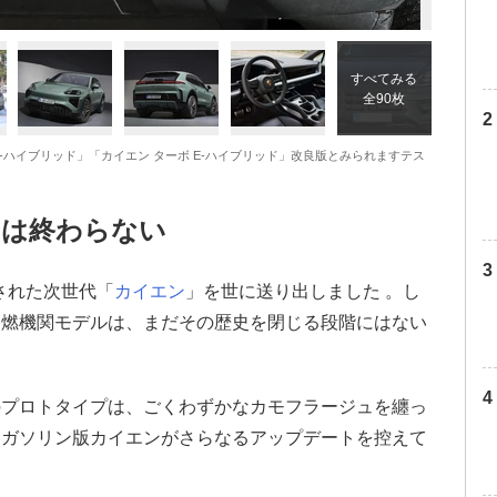
すべてみる
全90枚
E-ハイブリッド」「カイエン ターボ E-ハイブリッド」改良版とみられますテス
」は終わらない
化された次世代「
カイエン
」を世に送り出しました 。し
内燃機関モデルは、まだその歴史を閉じる段階にはない
のプロトタイプは、ごくわずかなカモフラージュを纏っ
、ガソリン版カイエンがさらなるアップデートを控えて