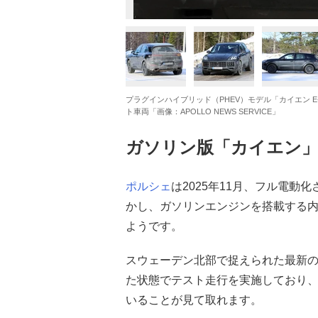
プラグインハイブリッド（PHEV）モデル「カイエン 
ト車両「画像：APOLLO NEWS SERVICE」
ガソリン版「カイエン
ポルシェ
は2025年11月、フル電動
かし、ガソリンエンジンを搭載する
ようです。
スウェーデン北部で捉えられた最新
た状態でテスト走行を実施しており
いることが見て取れます。