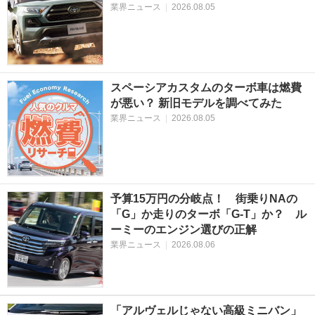
業界ニュース
|
2026.08.05
スペーシアカスタムのターボ車は燃費
が悪い？ 新旧モデルを調べてみた
業界ニュース
|
2026.08.05
予算15万円の分岐点！ 街乗りNAの
「G」か走りのターボ「G-T」か？ ル
ーミーのエンジン選びの正解
業界ニュース
|
2026.08.06
「アルヴェルじゃない高級ミニバン」