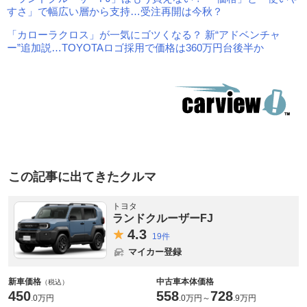
すさ」で幅広い層から支持…受注再開は今秋？
「カローラクロス」が一気にゴツくなる？ 新“アドベンチャ
ー”追加説…TOYOTAロゴ採用で価格は360万円台後半か
この記事に出てきたクルマ
トヨタ
ランドクルーザーFJ
4.
3
19件
マイカー登録
新車価格
中古車本体価格
（税込）
450
558
728
.
0万円
.
0万円
～
.
9万円