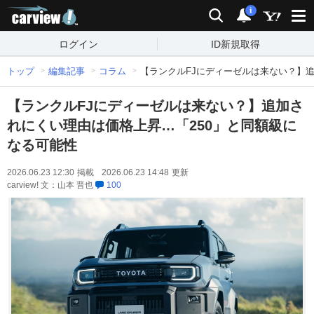
carview!
検索
通知
i
ログイン
ID新規取得
トップ
編集記事
コラム
【ランクルFJにディーゼルは来ない？】
【ランクルFJにディーゼルは来ない？】追加さ
れにくい理由は価格上昇…「250」と同額級に
なる可能性
2026.06.23 12:30
掲載
2026.06.23 14:48
更新
carview! 文：山本 晋也
100