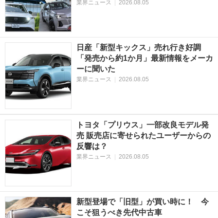
業界ニュース
|
2026.08.05
日産「新型キックス」売れ行き好調
「発売から約1か月」最新情報をメーカ
ーに聞いた
業界ニュース
|
2026.08.05
トヨタ「プリウス」一部改良モデル発
売 販売店に寄せられたユーザーからの
反響は？
業界ニュース
|
2026.08.05
新型登場で「旧型」が買い時に！ 今
こそ狙うべき先代中古車