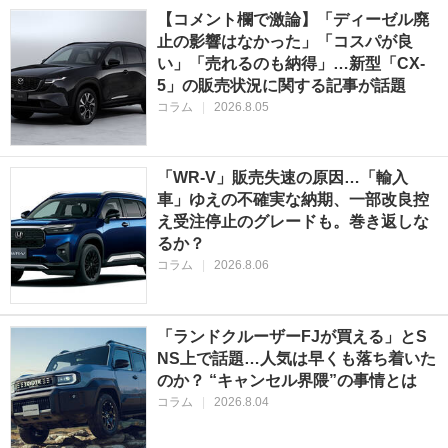
【コメント欄で激論】「ディーゼル廃
止の影響はなかった」「コスパが良
い」「売れるのも納得」…新型「CX-
5」の販売状況に関する記事が話題
コラム
|
2026.8.05
「WR-V」販売失速の原因…「輸入
車」ゆえの不確実な納期、一部改良控
え受注停止のグレードも。巻き返しな
るか？
コラム
|
2026.8.06
「ランドクルーザーFJが買える」とS
NS上で話題…人気は早くも落ち着いた
のか？ “キャンセル界隈”の事情とは
コラム
|
2026.8.04