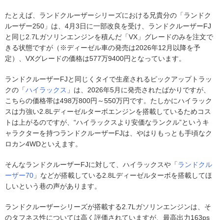
たとえば、ランドクルーザーシリーズにおける兄貴分の「ランドク
ルーザー250」は、4月3日に一部改良を受け、ランドクルーザーFJ
と同じ2.7Lガソリンエンジンを積んだ「VX」グレードのみを注文で
きる状態ですが（※ディーゼル車の発売は2026年12月以降を予
定）、VXグレードの価格は577万9400円となっています。
ランドクルーザーFJと同じくタイで生産されるピックアップトラッ
クの「
ハイラックス
」は、2026年5月に発売されたばかりですが、
こちらの価格帯は498万800円～550万円です。たしかにハイラック
スは力強い2.8Lディーゼルターボエンジンを搭載しているためコス
トは上がるのですが、“ハイラックスより安価なランクル”というキ
ャラクターを持つランドクルーザーFJは、やはりもっとも手頃なク
ロカン4WDといえます。
そんなランドクルーザーFJに対して、ハイラックスや「
ランドクル
ーザー70
」などが搭載している2.8Lディーゼルターボを搭載してほ
しいという巷の声があります。
ランドクルーザーシリーズが搭載する2.7Lガソリンエンジンは、そ
のタフネス性については高く評価されていますが、最高出力163ps