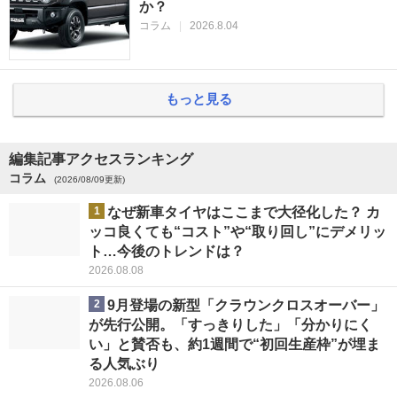
か？
コラム
|
2026.8.04
もっと見る
編集記事アクセスランキング
コラム
(2026/08/09更新)
1
なぜ新車タイヤはここまで大径化した？ カ
ッコ良くても“コスト”や“取り回し”にデメリッ
ト…今後のトレンドは？
2026.08.08
2
9月登場の新型「クラウンクロスオーバー」
が先行公開。「すっきりした」「分かりにく
い」と賛否も、約1週間で“初回生産枠”が埋ま
る人気ぶり
2026.08.06