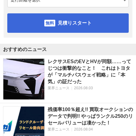
見積りスタート
おすすめのニュース
レクサスESのEVとHVが同額……って
じつは衝撃的なこと！ これはトヨタ
が「マルチパスウェイ戦略」に「本
気」の証だった
業界ニュース
|
2026.08.03
残価率100％超え!! 買取オークションの
データで判明!! やっぱランクル250のリ
セールバリューは凄かった！
業界ニュース
|
2026.08.04