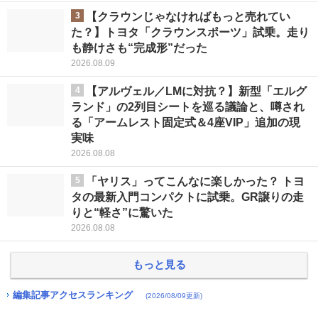
3
【クラウンじゃなければもっと売れてい
た？】トヨタ「クラウンスポーツ」試乗。走り
も静けさも“完成形”だった
2026.08.09
4
【アルヴェル／LMに対抗？】新型「エルグ
ランド」の2列目シートを巡る議論と、噂され
る「アームレスト固定式＆4座VIP」追加の現
実味
2026.08.08
5
「ヤリス」ってこんなに楽しかった？ トヨ
タの最新入門コンパクトに試乗。GR譲りの走
りと“軽さ”に驚いた
2026.08.08
もっと見る
編集記事アクセスランキング
(2026/08/09更新)