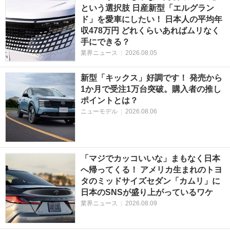
という選択肢 日産新型「エルグラン
ド」を愛車にしたい！ 日本人の平均年
収478万円 どれくらいあればムリなく
手にできる？
業界ニュース
|
2026.08.05
新型「キックス」好調です！ 発売から
1か月で受注1万台突破。購入者の推し
ポイントとは？
ニューモデル
|
2026.08.06
「マジでカッコいいな」まもなく日本
へ帰ってくる！ アメリカ生まれのトヨ
タのミッドサイズセダン「カムリ」に
日本のSNSが盛り上がっているワケ
業界ニュース
|
2026.08.09