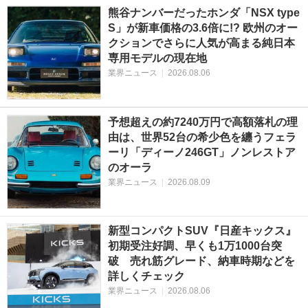
熊谷ナンバーだったホンダ「NSX type
S」が新車価格の3.6倍に!? 欧州のオー
クションでさらに人気が高まる純日本
専用モデルの現在地
業界ニュース
|
2026.08.06
予想超えの約7240万円で高額落札の理
由は、世界52台の希少色を纏うフェラ
ーリ「ディーノ246GT」ノンレストア
のオーラ
業界ニュース
|
2026.08.09
新型コンパクトSUV『日産キックス』
初期受注好調、早くも1万1000台突
破 売れ筋グレード、納車時期などを
詳しくチェック
業界ニュース
|
2026.08.06