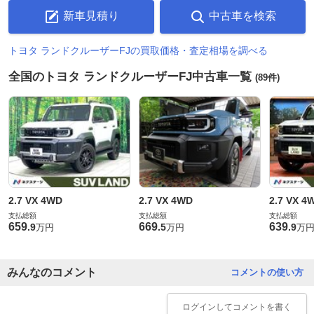
新車見積り
中古車を検索
トヨタ ランドクルーザーFJの買取価格・査定相場を調べる
全国のトヨタ ランドクルーザーFJ中古車一覧
(89件)
2.7 VX 4WD
2.7 VX 4WD
2.7 VX 4
支払総額
支払総額
支払総額
659
669
639
.
9
.
5
.
9
万円
万円
万
みんなのコメント
コメントの使い方
ログイン
してコメントを書く