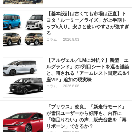
【基本設計は古くても市場は正直】ト
ヨタ「ルーミー／ライズ」が上半期ト
ップ5入り。安さと使いやすさが強すぎ
る
コラム
|
2026.8.03
【アルヴェル／LMに対抗？】新型「エ
ルグランド」の2列目シートを巡る議論
と、噂される「アームレスト固定式＆4
座VIP」追加の現実味
コラム
|
2026.8.08
「プリウス」改良。「新走行モード」
が雪国ユーザーから好評も、内容に
「物足りない」の声…販売台数を「再
リボーン」できるか？