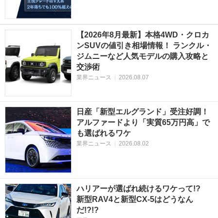
【2026年8月最新】本格4WD・クロカ
ンSUVの値引き相場情報！ ランクル・
ジムニーなど人気モデルの購入攻略と
交渉術
業界ニュース
|
2026.08.07
日産「新型エルグランド」受注好調！
アルファードより「実質65万円高」で
も選ばれるワケ
業界ニュース
|
2026.08.02
ハリアーが選ばれ続けるワケって!?
新型RAV4と新型CX-5はどうなん
だ!?!?