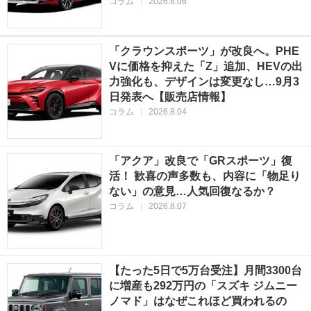
コラム
|
2026.8.06
「クラウンスポーツ」が改良へ。PHE
Vに価格を抑えた「Z」追加、HEVの出
力強化も、デザインは変更なし…9月3
日発表へ【販売店情報】
コラム
|
2026.8.04
「アクア」改良で「GRスポーツ」復
活！ 歓喜の声多数も、内容に「物足り
ない」の意見…人気回復なるか？
コラム
|
2026.8.07
【たった5日で5万台受注】月間3300台
に増産も292万円の「スズキ ジムニー
ノマド」はなぜこれほど買われるの