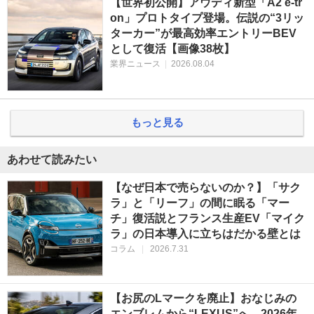
【世界初公開】アウディ新型「A2 e-tr
on」プロトタイプ登場。伝説の“3リッ
ターカー”が最高効率エントリーBEV
として復活【画像38枚】
業界ニュース
|
2026.08.04
もっと見る
あわせて読みたい
【なぜ日本で売らないのか？】「サク
ラ」と「リーフ」の間に眠る「マー
チ」復活説とフランス生産EV「マイク
ラ」の日本導入に立ちはだかる壁とは
コラム
|
2026.7.31
【お尻のLマークを廃止】おなじみの
エンブレムから“LEXUS”へ。2026年