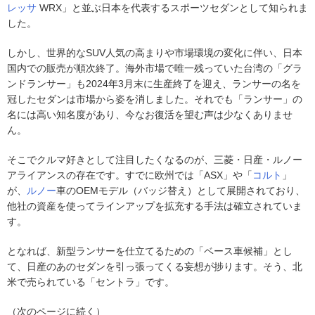
レッサ
WRX」と並ぶ日本を代表するスポーツセダンとして知られま
した。
しかし、世界的なSUV人気の高まりや市場環境の変化に伴い、日本
国内での販売が順次終了。海外市場で唯一残っていた台湾の「グラ
ンドランサー」も2024年3月末に生産終了を迎え、ランサーの名を
冠したセダンは市場から姿を消しました。それでも「ランサー」の
名には高い知名度があり、今なお復活を望む声は少なくありませ
ん。
そこでクルマ好きとして注目したくなるのが、三菱・日産・ルノー
アライアンスの存在です。すでに欧州では「ASX」や「
コルト
」
が、
ルノー
車のOEMモデル（バッジ替え）として展開されており、
他社の資産を使ってラインアップを拡充する手法は確立されていま
す。
となれば、新型ランサーを仕立てるための「ベース車候補」とし
て、日産のあのセダンを引っ張ってくる妄想が捗ります。そう、北
米で売られている「セントラ」です。
（次のページに続く）