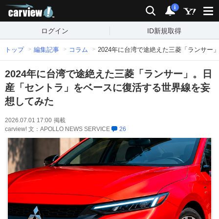
carview!
検索
通知
i
ログイン
ID新規取得
トップ
編集記事
コラム
2024年に台湾で途絶えた三菱「ランサ
2024年に台湾で途絶えた三菱「ランサー」。日
産「セントラ」をベースに復活する世界線を妄
想してみた
2026.07.01 17:00
掲載
carview! 文：APOLLO NEWS SERVICE
26