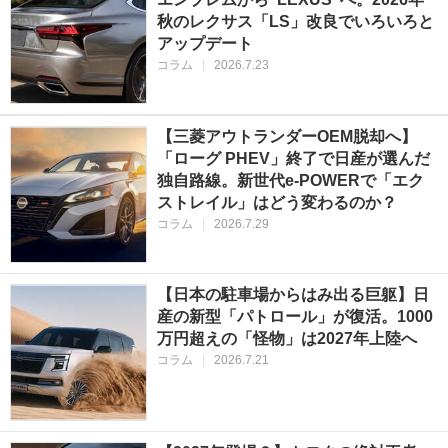
秋のレクサス「LS」改良でいろいろと
アップデート
コラム
|
2026.7.23
【三菱アウトランダーOEM脱却へ】
「ローグ PHEV」終了で日産が選んだ
独自路線。新世代e-POWERで「エク
ストレイル」はどう変わるのか？
コラム
|
2026.7.29
【日本の駐車場からはみ出る巨躯】日
産の新型「パトロール」が復活。1000
万円超えの「怪物」は2027年上陸へ
コラム
|
2026.7.21