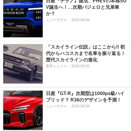
日産『テラノ』復活、PHEVの本格SU
V誕生へ！…次期パジェロと兄弟車
か？
ニューモデル
|
2026.08.04
「スカイライン伝説」はここから!! 初
代からハコスカまで名車を振り返る！
歴代スカイラインの進化
業界ニュース
|
2026.08.05
日産『GT-R』次期型は1000ps級ハイ
ブリッド？ R36のデザインを予測！
ニューモデル
|
2026.08.08