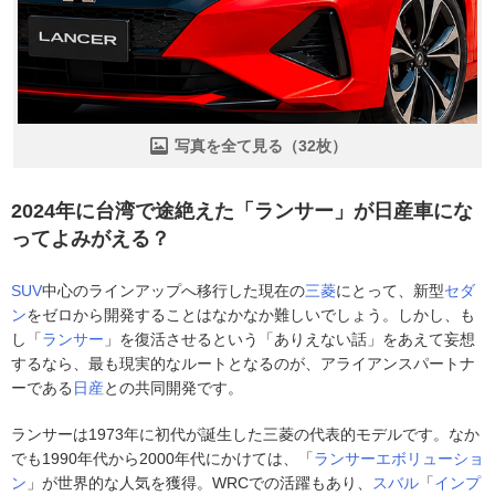
写真を全て見る（32枚）
2024年に台湾で途絶えた「ランサー」が日産車にな
ってよみがえる？
SUV
中心のラインアップへ移行した現在の
三菱
にとって、新型
セダ
ン
をゼロから開発することはなかなか難しいでしょう。しかし、も
し「
ランサー
」を復活させるという「ありえない話」をあえて妄想
するなら、最も現実的なルートとなるのが、アライアンスパートナ
ーである
日産
との共同開発です。
ランサーは1973年に初代が誕生した三菱の代表的モデルです。なか
でも1990年代から2000年代にかけては、「
ランサーエボリューショ
ン
」が世界的な人気を獲得。WRCでの活躍もあり、
スバル
「
インプ