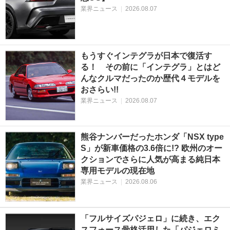
業界ニュース
|
2026.08.07
もうすぐインテグラが日本で復活す
る！ その前に「インテグラ」とはど
んなクルマだったのか歴代４モデルを
おさらい!!
業界ニュース
|
2026.08.07
熊谷ナンバーだったホンダ「NSX type
S」が新車価格の3.6倍に!? 欧州のオー
クションでさらに人気が高まる純日本
専用モデルの現在地
業界ニュース
|
2026.08.06
「フルサイズパジェロ」に続き、エク
スフォース骨格活用した「パジェロミ