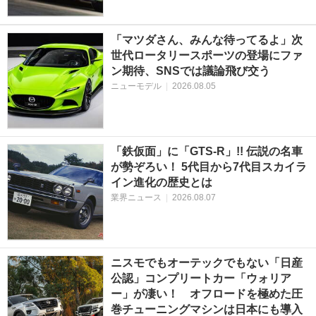
「マツダさん、みんな待ってるよ」次
世代ロータリースポーツの登場にファ
ン期待、SNSでは議論飛び交う
ニューモデル
|
2026.08.05
「鉄仮面」に「GTS-R」!! 伝説の名車
が勢ぞろい！ 5代目から7代目スカイラ
イン進化の歴史とは
業界ニュース
|
2026.08.07
ニスモでもオーテックでもない「日産
公認」コンプリートカー「ウォリア
ー」が凄い！ オフロードを極めた圧
巻チューニングマシンは日本にも導入