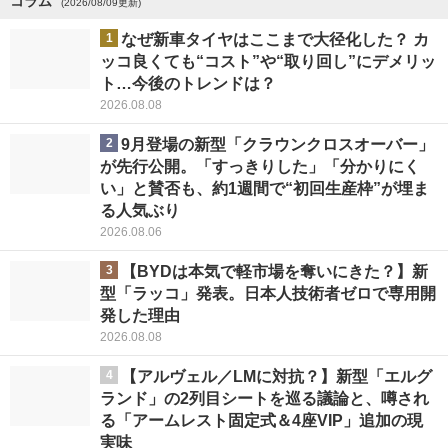
コラム
(2026/08/09更新)
1
なぜ新車タイヤはここまで大径化した？ カ
ッコ良くても“コスト”や“取り回し”にデメリッ
ト…今後のトレンドは？
2026.08.08
2
9月登場の新型「クラウンクロスオーバー」
が先行公開。「すっきりした」「分かりにく
い」と賛否も、約1週間で“初回生産枠”が埋ま
る人気ぶり
2026.08.06
3
【BYDは本気で軽市場を奪いにきた？】新
型「ラッコ」発表。日本人技術者ゼロで専用開
発した理由
2026.08.08
4
【アルヴェル／LMに対抗？】新型「エルグ
ランド」の2列目シートを巡る議論と、噂され
る「アームレスト固定式＆4座VIP」追加の現
実味