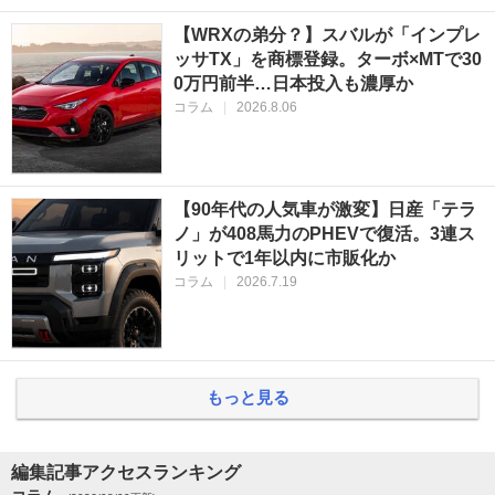
【WRXの弟分？】スバルが「インプレ
ッサTX」を商標登録。ターボ×MTで30
0万円前半…日本投入も濃厚か
コラム
|
2026.8.06
【90年代の人気車が激変】日産「テラ
ノ」が408馬力のPHEVで復活。3連ス
リットで1年以内に市販化か
コラム
|
2026.7.19
もっと見る
編集記事アクセスランキング