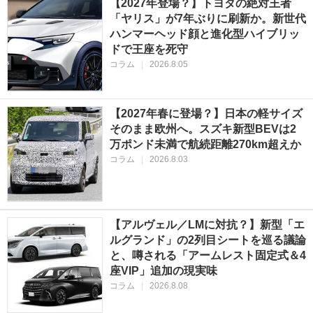
【2027年登場？】トヨタの絶対王者
「ヤリス」が7年ぶりに刷新か。新世代
ハンマーヘッド顔と進化型ハイブリッ
ドで王座を死守
コラム
|
2026.8.05
【2027年春に登場？】日本の軽サイズ
そのまま欧州へ。スズキ新型BEVは2
万ポンド未満で航続距離270km超えか
コラム
|
2026.8.03
【アルヴェル／LMに対抗？】新型「エ
ルグランド」の2列目シートを巡る議論
と、噂される「アームレスト固定式＆4
座VIP」追加の現実味
コラム
|
2026.8.08