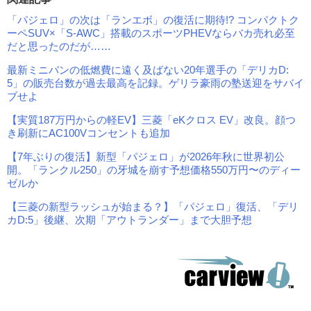
「パジェロ」の次は「ランエボ」の復活に期待!? コンパクトク
ーペSUV×「S-AWC」搭載のスポーツPHEVならバカ売れ必至
だと思ったのだが……
最新ミニバンの低燃費に遠く及ばない20年選手の「デリカD:
5」の販売台数が過去最高を記録。ゲリラ豪雨の塾送迎をサバイ
ブせよ
【実質187万円からの軽EV】三菱「eKクロス EV」改良。顔つ
き刷新にAC100Vコンセントも追加
【7年ぶりの復活】新型「パジェロ」が2026年秋に世界初公
開。「ランクル250」の牙城を崩す予想価格550万円〜のディー
ゼルか
【三菱の新型ラッシュが始まる？】「パジェロ」復活、「デリ
カD:5」後継、次期「アウトランダー」まで大胆予想