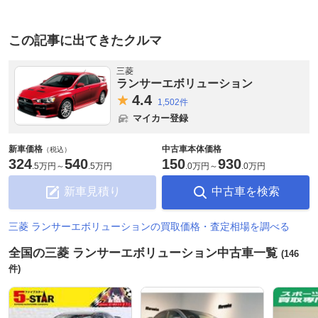
この記事に出てきたクルマ
三菱
ランサーエボリューション
4.
4
1,502件
マイカー登録
新車価格
中古車本体価格
（税込）
324
540
150
930
.
5万円
～
.
5万円
.
0万円
～
.
0万円
新車見積り
中古車を検索
三菱 ランサーエボリューションの買取価格・査定相場を調べる
全国の三菱 ランサーエボリューション中古車一覧
(146
件)