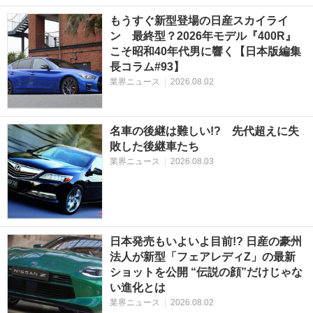
もうすぐ新型登場の日産スカイライ
ン 最終型？2026年モデル『400R』
こそ昭和40年代男に響く【日本版編集
長コラム#93】
業界ニュース
|
2026.08.02
名車の後継は難しい!? 先代超えに失
敗した後継車たち
業界ニュース
|
2026.08.03
日本発売もいよいよ目前!? 日産の豪州
法人が新型「フェアレディZ」の最新
ショットを公開 “伝説の顔”だけじゃな
い進化とは
業界ニュース
|
2026.08.02