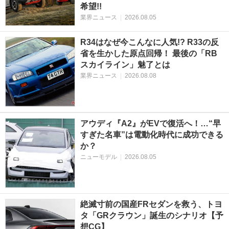
希望!!
業界ニュース
|
2026.08.05
R34はなぜ今こんなに人気!? R33の反
省を生かした原点回帰！ 最後の「RB
スカイライン」魅了とは
業界ニュース
|
2026.08.08
アウディ『A2』がEVで復活へ！…“早
すぎた名車”は電動化時代に成功できる
か？
ニューモデル
|
2026.08.05
絶滅寸前の国産FRセダンを救う、トヨ
タ「GRクラウン」誕生のシナリオ【予
想CG】