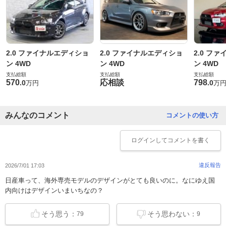
2.0 ファイナルエディショ
2.0 ファイナルエディショ
2.0 フ
ン 4WD
ン 4WD
ン 4WD
支払総額
支払総額
支払総額
570
応相談
798
.
0
.
0
万円
万
みんなのコメント
コメントの使い方
ログイン
してコメントを書く
違反報告
2026/7/01 17:03
日産車って、海外専売モデルのデザインがとても良いのに。なにゆえ国
内向けはデザインいまいちなの？
そう思う：
そう思わない：
79
9