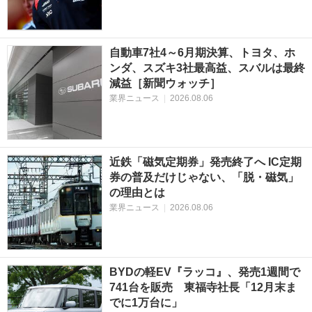
自動車7社4～6月期決算、トヨタ、ホ
ンダ、スズキ3社最高益、スバルは最終
減益［新聞ウォッチ］
業界ニュース
|
2026.08.06
近鉄「磁気定期券」発売終了へ IC定期
券の普及だけじゃない、「脱・磁気」
の理由とは
業界ニュース
|
2026.08.06
BYDの軽EV『ラッコ』、発売1週間で
741台を販売 東福寺社長「12月末ま
でに1万台に」