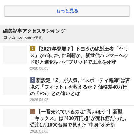
もっと見る
編集記事アクセスランキング
コラム
(2026/08/06更新)
1
【2027年登場？】トヨタの絶対王者「ヤリ
ス」が7年ぶりに刷新か。新世代ハンマーヘッ
ド顔と進化型ハイブリッドで王座を死守
2026.08.05
2
新設定「Z」が人気。“スポーティ路線”は苦
境の「フィット」を救えるか？ 価格差40万円
の「RS」との違いとは
2026.08.05
3
【一番売れているのは"高いほう"】新型
「キックス」は"400万円超"が売れ筋だった。
受注1万1000台超で見えた"中身"を分析
2026.08.05