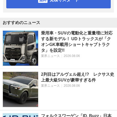
おすすめのニュース
乗用車・SUVの電動化と重量増に対応
する新モデル！ UDトラックスが「ク
オンGK車載用ショートキャブトラク
タ」を設定!!
業界ニュース
|
2026.08.06
2列目はアルヴェル超え!? レクサス史
上最大級SUVが豪華すぎる件
業界ニュース
|
2026.08.06
フォルクスワーゲン「ID. Buzz」日本