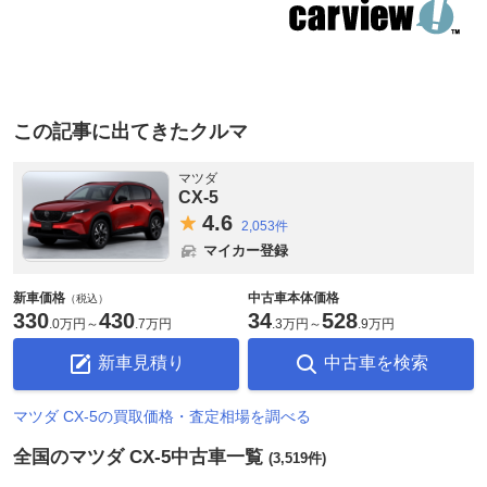
この記事に出てきたクルマ
マツダ
CX-5
4.
6
2,053件
マイカー登録
新車価格
中古車本体価格
（税込）
330
430
34
528
.
0万円
～
.
7万円
.
3万円
～
.
9万円
新車見積り
中古車を検索
マツダ CX-5の買取価格・査定相場を調べる
全国のマツダ CX-5中古車一覧
(3,519件)