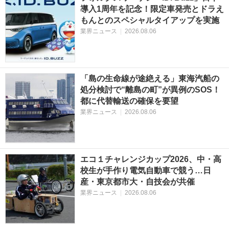
導入1周年を記念！限定車発売とドラえ
もんとのスペシャルタイアップを実施
業界ニュース
|
2026.08.06
「島の生命線が途絶える」東海汽船の
処分検討で“離島の町”が異例のSOS！
都に代替輸送の確保を要望
業界ニュース
|
2026.08.06
エコ１チャレンジカップ2026、中・高
校生が手作り電気自動車で競う…日
産・東京都市大・自技会が共催
業界ニュース
|
2026.08.06