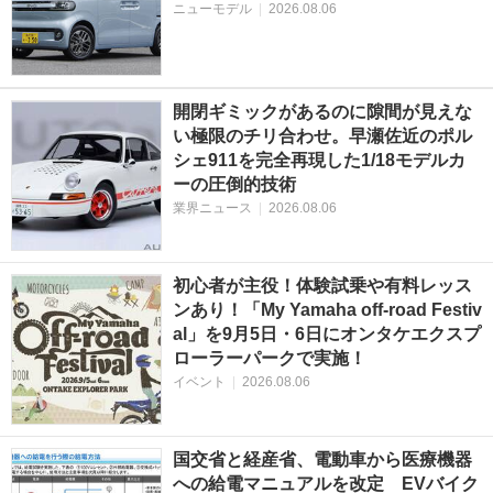
ニューモデル
|
2026.08.06
開閉ギミックがあるのに隙間が見えな
い極限のチリ合わせ。早瀬佐近のポル
シェ911を完全再現した1/18モデルカ
ーの圧倒的技術
業界ニュース
|
2026.08.06
初心者が主役！体験試乗や有料レッス
ンあり！「My Yamaha off-road Festiv
al」を9月5日・6日にオンタケエクスプ
ローラーパークで実施！
イベント
|
2026.08.06
国交省と経産省、電動車から医療機器
への給電マニュアルを改定 EVバイク