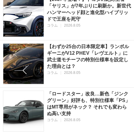
「ヤリス」が7年ぶりに刷新か。新世代
ハンマーヘッド顔と進化型ハイブリッ
ドで王座を死守
コラム
|
2026.8.05
【わずか25台の日本限定車】ランボル
ギーニがV12 PHEV「レヴエルト」に
武士道モチーフの特別仕様車を設定し
た理由とは？
コラム
|
2026.8.05
「ロードスター」改良…新色「ジンク
グリーン」好評も、特別仕様車「PS」
はMT専用がネック？ それでも変わら
ぬ高い支持
コラム
|
2026.8.05