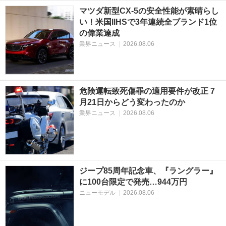
マツダ新型CX-5の安全性能が素晴らし
い！米国IIHSで3年連続全ブランド1位
の偉業達成
業界ニュース
|
2026.08.06
危険運転致死傷罪の適用要件が改正 7
月21日からどう変わったのか
業界ニュース
|
2026.08.06
ジープ85周年記念車、『ラングラー』
に100台限定で発売…944万円
ニューモデル
|
2026.08.06