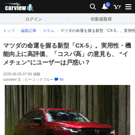
carview!
検索
通知
i
ログイン
ID新規取得
トップ
編集記事
コラム
マツダの命運を握る新型「CX-5」。実用
マツダの命運を握る新型「CX-5」。実用性・機
能向上に高評価、「コスパ高」の意見も、 “イ
メチェン”にユーザーは戸惑い？
2026.06.05 07:00
掲載
carview! 文：ピーコックブルー
96