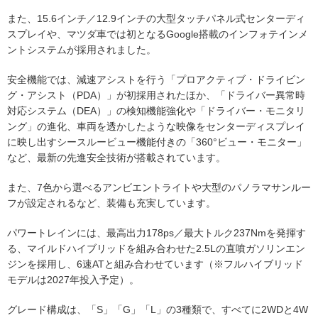
また、15.6インチ／12.9インチの大型タッチパネル式センターディ
スプレイや、マツダ車では初となるGoogle搭載のインフォテインメ
ントシステムが採用されました。
安全機能では、減速アシストを行う「プロアクティブ・ドライビン
グ・アシスト（PDA）」が初採用されたほか、「ドライバー異常時
対応システム（DEA）」の検知機能強化や「ドライバー・モニタリ
ング」の進化、車両を透かしたような映像をセンターディスプレイ
に映し出すシースルービュー機能付きの「360°ビュー・モニター」
など、最新の先進安全技術が搭載されています。
また、7色から選べるアンビエントライトや大型のパノラマサンルー
フが設定されるなど、装備も充実しています。
パワートレインには、最高出力178ps／最大トルク237Nmを発揮す
る、マイルドハイブリッドを組み合わせた2.5Lの直噴ガソリンエン
ジンを採用し、6速ATと組み合わせています（※フルハイブリッド
モデルは2027年投入予定）。
グレード構成は、「S」「G」「L」の3種類で、すべてに2WDと4W