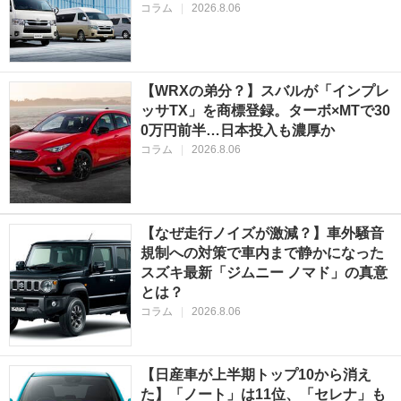
コラム
|
2026.8.06
【WRXの弟分？】スバルが「インプレ
ッサTX」を商標登録。ターボ×MTで30
0万円前半…日本投入も濃厚か
コラム
|
2026.8.06
【なぜ走行ノイズが激減？】車外騒音
規制への対策で車内まで静かになった
スズキ最新「ジムニー ノマド」の真意
とは？
コラム
|
2026.8.06
【日産車が上半期トップ10から消え
た】「ノート」は11位、「セレナ」も