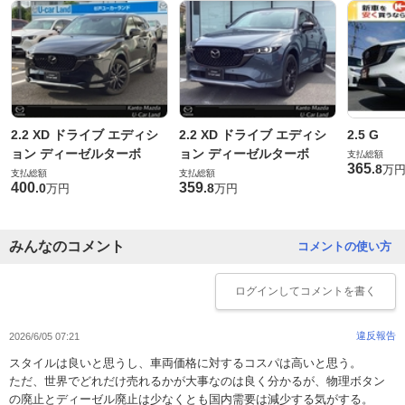
2.2 XD ドライブ エディシ
2.2 XD ドライブ エディシ
2.5 G
ョン ディーゼルターボ
ョン ディーゼルターボ
支払総額
365
.
8
万
支払総額
支払総額
400
359
.
0
.
8
万円
万円
みんなのコメント
コメントの使い方
ログイン
してコメントを書く
違反報告
2026/6/05 07:21
スタイルは良いと思うし、車両価格に対するコスパは高いと思う。
ただ、世界でどれだけ売れるかが大事なのは良く分かるが、物理ボタン
の廃止とディーゼル廃止は少なくとも国内需要は減少する気がする。