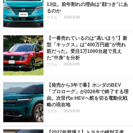
13位。前年割れの理由は“顔つき”にあ
るのか
コラム
|
2026.8.06
【一番売れているのは"高いほう"】新
型「キックス」は"400万円超"が売れ
筋だった。受注1万1000台超で見え
た"中身"を分析
コラム
|
2026.8.05
【発売から3年で幕】ホンダのBEV
「プロローグ」が2026年で終了する理
由。次世代e:HEVへ舵を切る電動化戦
略の現在地
コラム
|
2026.8.05
【2027年登場？】トヨタの絶対王者