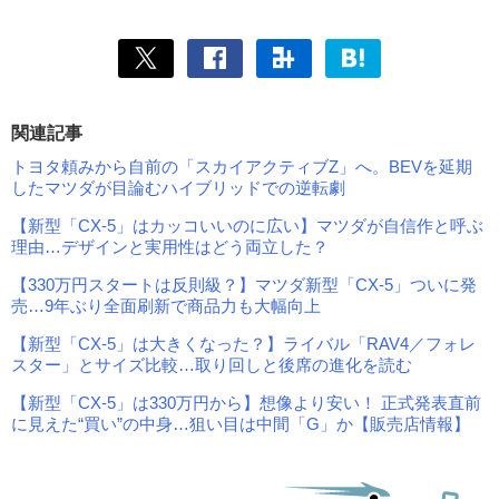
関連記事
トヨタ頼みから自前の「スカイアクティブZ」へ。BEVを延期
したマツダが目論むハイブリッドでの逆転劇
【新型「CX-5」はカッコいいのに広い】マツダが自信作と呼ぶ
理由…デザインと実用性はどう両立した？
【330万円スタートは反則級？】マツダ新型「CX-5」ついに発
売…9年ぶり全面刷新で商品力も大幅向上
【新型「CX-5」は大きくなった？】ライバル「RAV4／フォレ
スター」とサイズ比較…取り回しと後席の進化を読む
【新型「CX-5」は330万円から】想像より安い！ 正式発表直前
に見えた“買い”の中身…狙い目は中間「G」か【販売店情報】