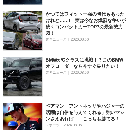
かつてはフィット一強の時代もあった
けれど……! 実は今なお熾烈な争いが
続くコンパクトカーTOP3の最新勢力
図！
業界ニュース
|
2026.08.06
BMWがGクラスに挑戦！？このBMW
オフローダーなら今すぐ乗りたい！
業界ニュース
|
2026.08.06
ベアマン「アントネッリやハジャーの
活躍は自信を与えてくれる」強いマシ
ンさえあれば……こっちも勝てる！
スポーツ
|
2026.08.06