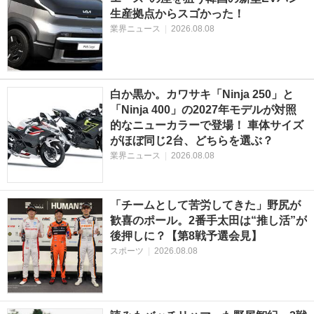
生産拠点からスゴかった！
業界ニュース
|
2026.08.08
白か黒か。カワサキ「Ninja 250」と
「Ninja 400」の2027年モデルが対照
的なニューカラーで登場！ 車体サイズ
がほぼ同じ2台、どちらを選ぶ？
業界ニュース
|
2026.08.08
「チームとして苦労してきた」野尻が
歓喜のポール。2番手太田は“推し活”が
後押しに？【第8戦予選会見】
スポーツ
|
2026.08.08