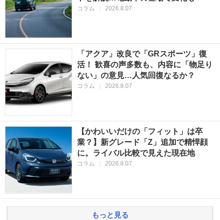
コラム
|
2026.8.07
「アクア」改良で「GRスポーツ」復
活！ 歓喜の声多数も、内容に「物足り
ない」の意見…人気回復なるか？
コラム
|
2026.8.07
【かわいいだけの「フィット」は卒
業？】新グレード「Z」追加で精悍顔
に。ライバル比較で見えた現在地
コラム
|
2026.8.07
もっと見る