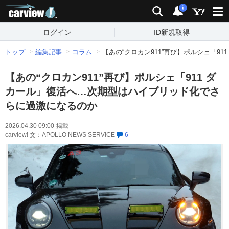
carview!
検索
通知
i
ログイン
ID新規取得
トップ
編集記事
コラム
【あの“クロカン911”再び】ポルシェ「
【あの“クロカン911”再び】ポルシェ「911 ダ
カール」復活へ…次期型はハイブリッド化でさ
らに過激になるのか
2026.04.30 09:00
掲載
carview! 文：APOLLO NEWS SERVICE
6