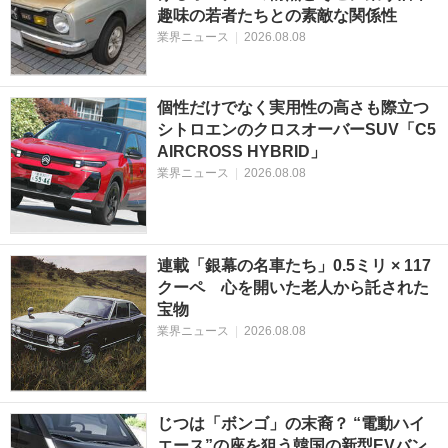
趣味の若者たちとの素敵な関係性
業界ニュース
|
2026.08.08
個性だけでなく実用性の高さも際立つ
シトロエンのクロスオーバーSUV「C5
AIRCROSS HYBRID」
業界ニュース
|
2026.08.08
連載「銀幕の名車たち」0.5ミリ × 117
クーペ 心を開いた老人から託された
宝物
業界ニュース
|
2026.08.08
じつは「ボンゴ」の末裔？ “電動ハイ
エース”の座を狙う韓国の新型EVバン