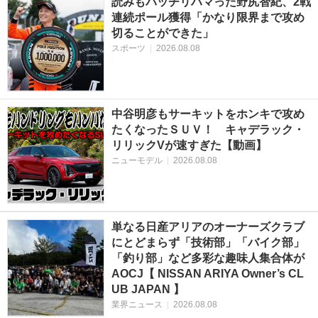
読みもバッチリハマった野尻智紀、2戦
連続ポール獲得「かなり限界まで攻め
切ることができた」
スポーツ
|
2026.08.08
中谷明彦もサーキットをホンキで攻め
たくなったＳＵＶ！ キャデラック・
リリックVが速すぎた【動画】
ニューモデル
|
2026.08.08
単なる日産アリアのオーナーズクラブ
にとどまらず「技術部」「バイク部」
「釣り部」など多彩な趣味人集合体が
AOCJ【 NISSAN ARIYA Owner’s CL
UB JAPAN 】
業界ニュース
|
2026.08.08