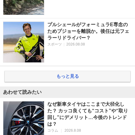
プルシェールがフォーミュラE専念の
ためプジョーを離脱か。後任は元フェ
ラーリドライバー？
スポーツ
|
2026.08.08
もっと見る
あわせて読みたい
なぜ新車タイヤはここまで大径化し
た？ カッコ良くても“コスト”や“取り
回し”にデメリット…今後のトレンド
は？
コラム
|
2026.8.08