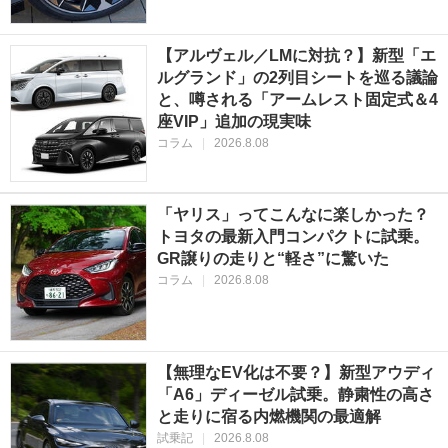
【アルヴェル／LMに対抗？】新型「エ
ルグランド」の2列目シートを巡る議論
と、噂される「アームレスト固定式＆4
座VIP」追加の現実味
コラム
|
2026.8.08
「ヤリス」ってこんなに楽しかった？
トヨタの最新入門コンパクトに試乗。
GR譲りの走りと“軽さ”に驚いた
コラム
|
2026.8.08
【無理なEV化は不要？】新型アウディ
「A6」ディーゼル試乗。静粛性の高さ
と走りに宿る内燃機関の最適解
試乗記
|
2026.8.08