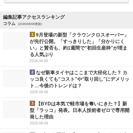
編集記事アクセスランキング
コラム
(2026/08/08更新)
1
9月登場の新型「クラウンクロスオーバー」
が先行公開。「すっきりした」「分かりにく
い」と賛否も、約1週間で“初回生産枠”が埋ま
る人気ぶり
2026.08.06
2
なぜ新車タイヤはここまで大径化した？ カ
ッコ良くても“コスト”や“取り回し”にデメリッ
ト…今後のトレンドは？
2026.08.08
3
【BYDは本気で軽市場を奪いにきた？】新
型「ラッコ」発表。日本人技術者ゼロで専用開
発した理由
2026.08.08