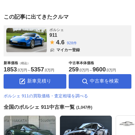
この記事に出てきたクルマ
ポルシェ
911
4.
6
928件
マイカー登録
新車価格
中古車本体価格
（税込）
1853
5357
259
9600
.
0万円
～
.
0万円
.
0万円
～
.
0万円
新車見積り
中古車を検索
ポルシェ 911の買取価格・査定相場を調べる
全国のポルシェ 911中古車一覧
(1,047件)