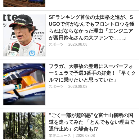
SFランキング首位の太田格之進が、S
UGOで何がなんでもフロントロウを獲
らねばならなかった理由「エンジニア
が富田鈴花さんの大ファンで……」
スポーツ
|
2026.08.08
フラガ、大事故の翌週にスーパーフォ
ーミュラで予選3番手の好走！「早くク
ルマに乗りたいと思っていた」
スポーツ
|
2026.08.08
“ごく一部が超凶悪”な富士山横断の国
道を走ってみた 「とんでもない理由で
通行止め」の場合も!?
業界ニュース
|
2026.08.08