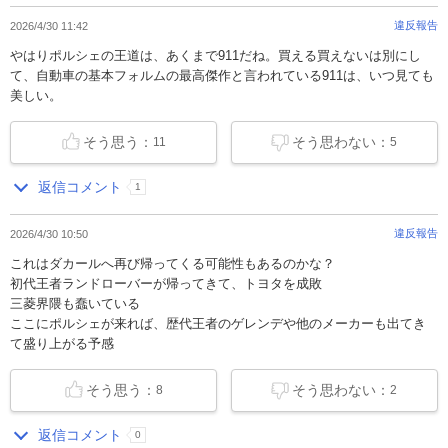
違反報告
2026/4/30 11:42
やはりポルシェの王道は、あくまで911だね。買える買えないは別にし
て、自動車の基本フォルムの最高傑作と言われている911は、いつ見ても
美しい。
そう思う：
そう思わない：
11
5
返信コメント
1
違反報告
2026/4/30 10:50
これはダカールへ再び帰ってくる可能性もあるのかな？
初代王者ランドローバーが帰ってきて、トヨタを成敗
三菱界隈も蠢いている
ここにポルシェが来れば、歴代王者のゲレンデや他のメーカーも出てき
て盛り上がる予感
そう思う：
そう思わない：
8
2
返信コメント
0