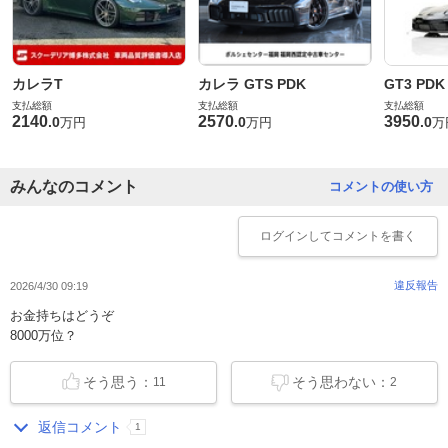
カレラT
カレラ GTS PDK
GT3 PDK
支払総額
支払総額
支払総額
2140
2570
3950
.
0
.
0
.
0
万円
万円
万
みんなのコメント
コメントの使い方
ログイン
してコメントを書く
違反報告
2026/4/30 09:19
お金持ちはどうぞ
8000万位？
そう思う：
そう思わない：
11
2
返信コメント
1