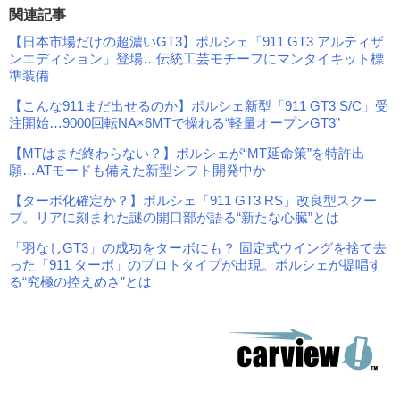
関連記事
【日本市場だけの超濃いGT3】ポルシェ「911 GT3 アルティザ
ンエディション」登場…伝統工芸モチーフにマンタイキット標
準装備
【こんな911まだ出せるのか】ポルシェ新型「911 GT3 S/C」受
注開始…9000回転NA×6MTで操れる“軽量オープンGT3”
【MTはまだ終わらない？】ポルシェが“MT延命策”を特許出
願…ATモードも備えた新型シフト開発中か
【ターボ化確定か？】ポルシェ「911 GT3 RS」改良型スクー
プ。リアに刻まれた謎の開口部が語る“新たな心臓”とは
「羽なしGT3」の成功をターボにも？ 固定式ウイングを捨て去
った「911 ターボ」のプロトタイプが出現。ポルシェが提唱す
る“究極の控えめさ”とは