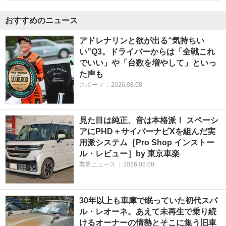
おすすめのニュース
アドレナリンと欲が出る“気持ちい
い”Q3。ドライバーからは「全戦これ
でいい」や「台数を増やして」といっ
た声も
スポーツ
|
2026.08.08
見た目は純正、音は本格派！ スペーシ
アにPHD＋サイバーナビXを組んだ実
用派システム［Pro Shop インストー
ル・レビュー］by 東京車楽
業界ニュース
|
2026.08.08
30年以上も車庫で眠っていた初代スバ
ル・レオーネ。あえて未再生で乗り続
けるオーナーの情熱とそこに集う旧車