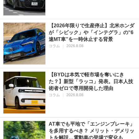
【2026年限りで生産停止】北米ホンダ
が「シビック」や「インテグラ」の“6
速MT車”を一時休止する背景
コラム
|
2026.8.08
【BYDは本気で軽市場を奪いにき
た？】新型「ラッコ」発表。日本人技
術者ゼロで専用開発した理由
コラム
|
2026.8.08
AT車でも平地で「エンジンブレーキ」
を多用するべき？ メリット・デメリッ
トを解説…電動車の登場で変化も