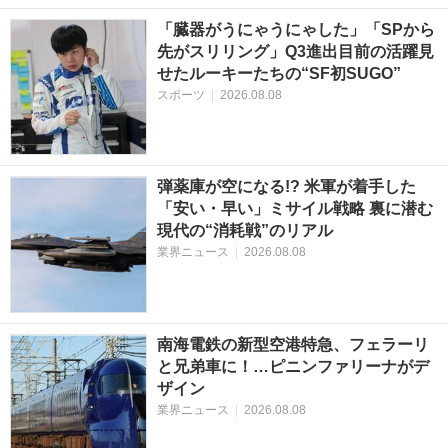
「臓器がうにゃうにゃした」「SPから
先がスリリング」Q3進出目前の活躍見
せたルーキーたちの“SF初SUGO”
スポーツ
|
2026.08.08
弾薬庫が空になる!? 米軍が着手した
「安い・早い」ミサイル戦略 裏に潜む
現代の“消耗戦”のリアル
業界ニュース
|
2026.08.08
南海電鉄の新型空港特急、フェラーリ
と兄弟車に！…ピニンファリーナがデ
ザイン
業界ニュース
|
2026.08.08