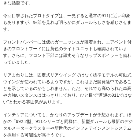
きな話題です。
今回目撃されたプロトタイプは、一見すると通常の911に近い印象
もありますが、細部を見れば明らかにダカールらしさを感じさせま
す。
フロントバンパーには仮のガーニッシュが装着され、エアベント付
きのフロントフードには黄色のライトユニットも確認されていま
す。さらに、フロント下部には頑丈そうなリップスポイラーも備わ
っていました。
リアまわりには、固定式リアウイングではなく標準モデルの可動式
ウイングが使われているようですが、これはまだ開発途中であるこ
とを示しているのかもしれません。ただ、それでも高められた車高
や力強いスタンスははっきりしており、ひと目で“普通の911ではな
い”とわかる雰囲気があります。
インテリアについても、かなりのアップデートが予想されます。ほ
かの「992.2型」911シリーズと同様に、新型ダカールも最新のデジ
タルメータークラスターや新世代のインフォテインメントシステム
を採用する可能性が高そうです。