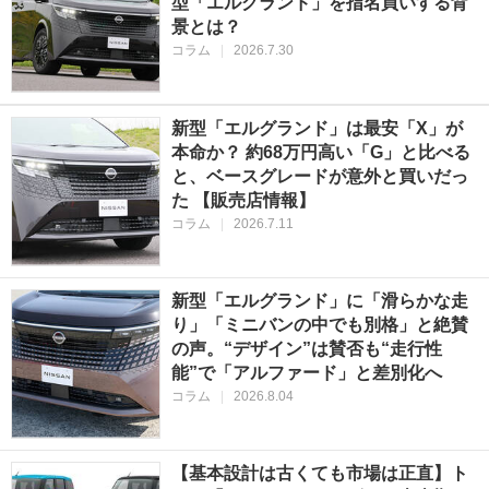
型「エルグランド」を指名買いする背
景とは？
コラム
|
2026.7.30
新型「エルグランド」は最安「X」が
本命か？ 約68万円高い「G」と比べる
と、ベースグレードが意外と買いだっ
た 【販売店情報】
コラム
|
2026.7.11
新型「エルグランド」に「滑らかな走
り」「ミニバンの中でも別格」と絶賛
の声。“デザイン”は賛否も“走行性
能”で「アルファード」と差別化へ
コラム
|
2026.8.04
【基本設計は古くても市場は正直】ト