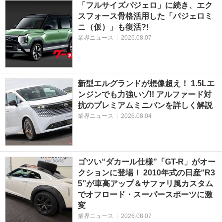
「フルサイズパジェロ」に続き、エク
スフォース骨格活用した「パジェロミ
ニ（仮）」も復活?!
業界ニュース
|
2026.08.07
新型エルグランドが想像超え！ 1.5Lエ
ンジンでも力強いゾ!! アルファード対
抗のプレミアムミニバンを詳しく解説
業界ニュース
|
2026.08.04
ゴツい“ダカール仕様”「GT-R」がオー
クションに登場！ 2010年式の日産“R3
5”が車高アップ＆サファリ風カスタム
でオフロード・スーパースポーツに激
変
業界ニュース
|
2026.08.07