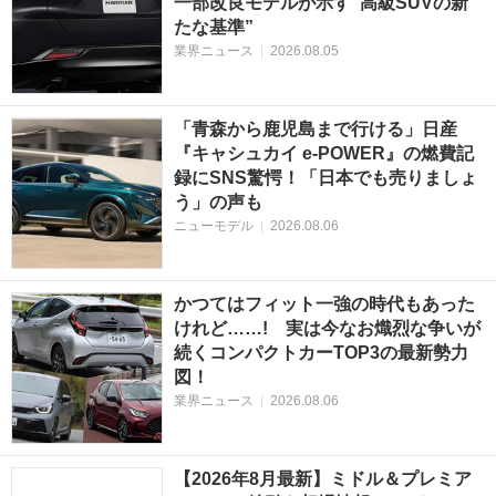
一部改良モデルが示す“高級SUVの新
たな基準”
業界ニュース
|
2026.08.05
「青森から鹿児島まで行ける」日産
『キャシュカイ e-POWER』の燃費記
録にSNS驚愕！「日本でも売りましょ
う」の声も
ニューモデル
|
2026.08.06
かつてはフィット一強の時代もあった
けれど……! 実は今なお熾烈な争いが
続くコンパクトカーTOP3の最新勢力
図！
業界ニュース
|
2026.08.06
【2026年8月最新】ミドル＆プレミア