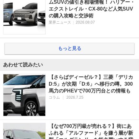
ムSUVの値引き相場情報！ ハリアー・
エクストレイル・CX-80など人気SUV
の購入攻略と交渉術
業界ニュース
|
2026.08.07
もっと見る
あわせて読みたい
【さらばディーゼル？】三菱「デリカ
D:5」が次期「D:6」へ移行の噂。300
馬力のPHEVで700万円台との情報も
コラム
|
2026.7.25
【なぜ700万円級が売れる？】街にあ
ふれる「アルファード」を嫌う層が新