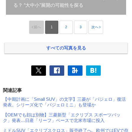
る？ “大中小”展開の可能性を探る
前へ
1
2
3
次へ
すべての写真を見る
関連記事
【中期計画に「Small SUV」の文字】三菱が「パジェロ」復活
発表。シリーズ化で「パジェロミニ」も登場か
【OEMでも顔は別物】三菱新型「エクリプス スポーツバッ
ク」発表…日産「リーフ」ベースで北米市場に投入
ミドルSUV「エクリプスクロス」販売終了へ。欧州ではEVで存