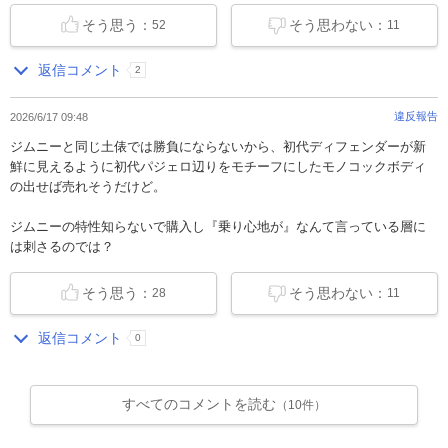
そう思う：
そう思わない：
52
11
返信コメント
2
違反報告
2026/6/17 09:48
ジムニーと同じ土俵では勝負にならないから、初代ディフェンダーが新
鮮に見えるように初代パジェロ辺りをモチーフにしたモノコックボディ
の出せば売れそうだけど。
ジムニーの特性知らないで購入し『乗り心地が』なんて言っている層に
は刺さるのでは？
そう思う：
そう思わない：
28
11
返信コメント
0
すべてのコメントを読む
（10件）