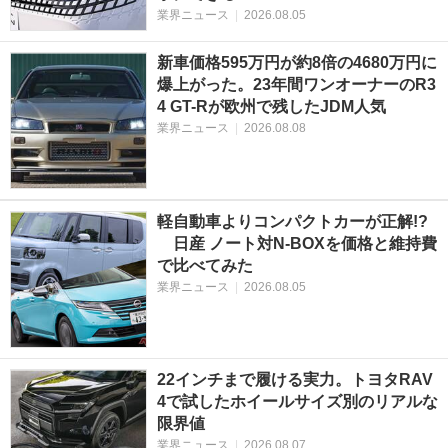
業界ニュース
|
2026.08.05
新車価格595万円が約8倍の4680万円に
爆上がった。23年間ワンオーナーのR3
4 GT-Rが欧州で残したJDM人気
業界ニュース
|
2026.08.08
軽自動車よりコンパクトカーが正解!?
日産 ノート対N-BOXを価格と維持費
で比べてみた
業界ニュース
|
2026.08.05
22インチまで履ける実力。トヨタRAV
4で試したホイールサイズ別のリアルな
限界値
業界ニュース
|
2026.08.07