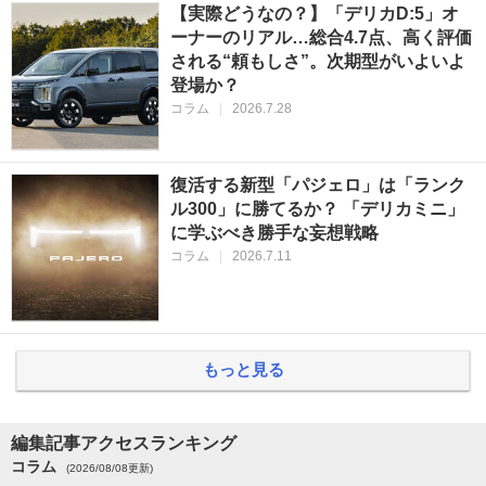
【実際どうなの？】「デリカD:5」オ
ーナーのリアル…総合4.7点、高く評価
される“頼もしさ”。次期型がいよいよ
登場か？
コラム
|
2026.7.28
復活する新型「パジェロ」は「ランク
ル300」に勝てるか？ 「デリカミニ」
に学ぶべき勝手な妄想戦略
コラム
|
2026.7.11
もっと見る
編集記事アクセスランキング
コラム
(2026/08/08更新)