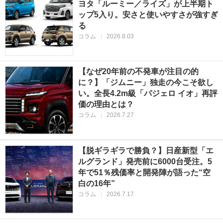
ヨタ「ルーミー／ライズ」が上半期ト
ップ5入り。安さと使いやすさが強すぎ
る
コラム
|
2026.8.03
【なぜ20年前の不発車が注目の的
に？】「ジムニー」独走の今こそ欲し
い。全長4.2m級「パジェロ イオ」再評
価の理由とは？
コラム
|
2026.7.27
【脱ギラギラで勝負？】日産新型「エ
ルグランド」発売前に6000台受注。5
年で51％残価率と開発陣が語った“空
白の16年”
コラム
|
2026.7.17