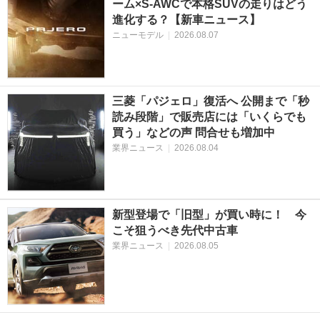
ーム×S-AWCで本格SUVの走りはどう
進化する？【新車ニュース】
ニューモデル
|
2026.08.07
三菱「パジェロ」復活へ 公開まで「秒
読み段階」で販売店には「いくらでも
買う」などの声 問合せも増加中
業界ニュース
|
2026.08.04
新型登場で「旧型」が買い時に！ 今
こそ狙うべき先代中古車
業界ニュース
|
2026.08.05