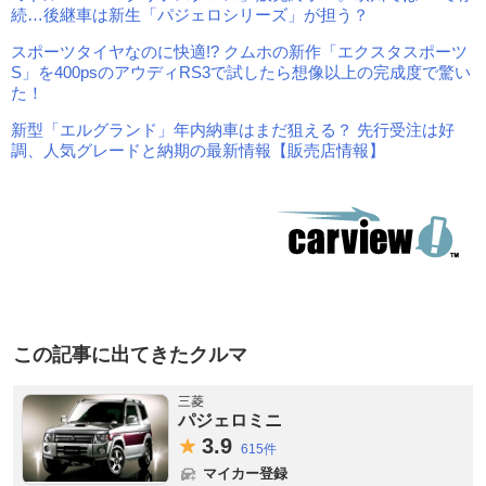
続…後継車は新生「パジェロシリーズ」が担う？
スポーツタイヤなのに快適!? クムホの新作「エクスタスポーツ
S」を400psのアウディRS3で試したら想像以上の完成度で驚い
た！
新型「エルグランド」年内納車はまだ狙える？ 先行受注は好
調、人気グレードと納期の最新情報【販売店情報】
この記事に出てきたクルマ
三菱
パジェロミニ
3.
9
615件
マイカー登録