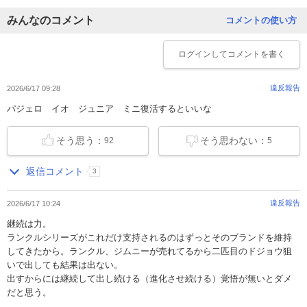
みんなのコメント
コメントの使い方
ログイン
してコメントを書く
違反報告
2026/6/17 09:28
パジェロ イオ ジュニア ミニ復活するといいな
そう思う：
そう思わない：
92
5
返信コメント
3
違反報告
2026/6/17 10:24
継続は力。
ランクルシリーズがこれだけ支持されるのはずっとそのブランドを維持
してきたから。ランクル、ジムニーが売れてるから二匹目のドジョウ狙
いで出しても結果は出ない。
出すからには継続して出し続ける（進化させ続ける）覚悟が無いとダメ
だと思う。