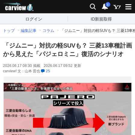
carview!
検索
通知
i
ログイン
ID新規取得
トップ
編集記事
コラム
「ジムニー」対抗の軽SUVも？ 三菱13
「ジムニー」対抗の軽SUVも？ 三菱13車種計画
から見えた「パジェロミニ」復活のシナリオ
2026.06.17 08:30
掲載
2026.06.17 09:52
更新
carview! 文：山本 晋也
25