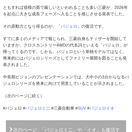
ともすれば規模の面で厳しいといわれることも多い三菱が、2026年
を起点に大きな成長フェーズへ入ることを感じさせる発表でした。
その原動力となり得るのが、「
パジェロ
」の復活です。
すでに多くのメディアで報じられ、三菱自身もティザーを開始して
いますが、クロスカントリー4WDの代名詞といえる「パジェロ」が
帰ってくるのです。しかも、パジェロという単独モデルではなく、
将来的にはパジェロシリーズとしてファミリー展開を図ることも発
表されました。
中長期ビジョンのプレゼンテーションでは、大中小の3台からなるパ
ジェロシリーズを将来に向けて用意していることが示されました。
（次のページに続く）
#パジェロ #
パジェロミニ
#三菱自動車 #
SUV
#
パジェロイオ
次のページ
「パジェロミニ」や「イオ」も復活す