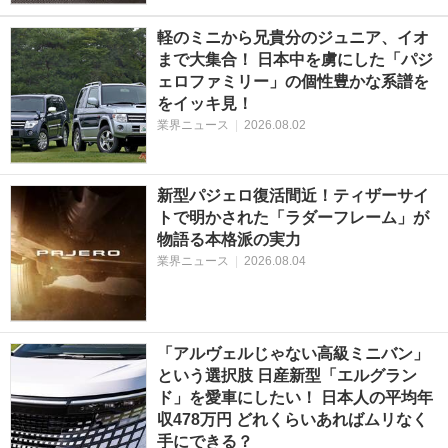
軽のミニから兄貴分のジュニア、イオ
まで大集合！ 日本中を虜にした「パジ
ェロファミリー」の個性豊かな系譜を
をイッキ見！
業界ニュース
|
2026.08.02
新型パジェロ復活間近！ティザーサイ
トで明かされた「ラダーフレーム」が
物語る本格派の実力
業界ニュース
|
2026.08.04
「アルヴェルじゃない高級ミニバン」
という選択肢 日産新型「エルグラン
ド」を愛車にしたい！ 日本人の平均年
収478万円 どれくらいあればムリなく
手にできる？