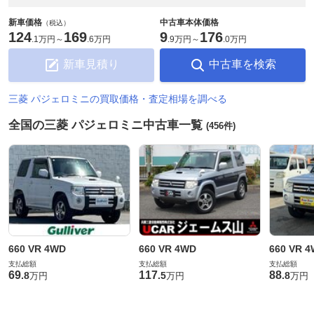
新車価格
中古車本体価格
（税込）
124
169
9
176
.
1万円
～
.
6万円
.
9万円
～
.
0万円
新車見積り
中古車を検索
三菱 パジェロミニの買取価格・査定相場を調べる
全国の三菱 パジェロミニ中古車一覧
(456件)
660 VR 4WD
660 VR 4WD
660 VR 
支払総額
支払総額
支払総額
69
117
88
.
8
.
5
.
8
万円
万円
万円