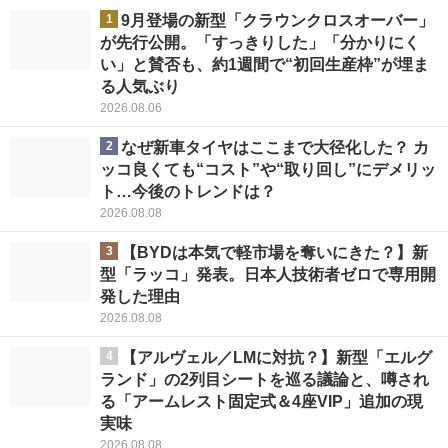
1
9月登場の新型「クラウンクロスオーバー」
が先行公開。「すっきりした」「分かりにく
い」と賛否も、約1週間で“初回生産枠”が埋ま
る人気ぶり
2026.08.06
2
なぜ新車タイヤはここまで大径化した？ カ
ッコ良くても“コスト”や“取り回し”にデメリッ
ト…今後のトレンドは？
2026.08.08
3
【BYDは本気で軽市場を奪いにきた？】新
型「ラッコ」発表。日本人技術者ゼロで専用開
発した理由
2026.08.08
4
【アルヴェル／LMに対抗？】新型「エルグ
ランド」の2列目シートを巡る議論と、噂され
る「アームレスト固定式＆4座VIP」追加の現
実味
2026.08.08