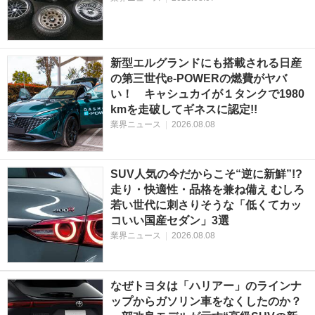
新型エルグランドにも搭載される日産
の第三世代e-POWERの燃費がヤバ
い！ キャシュカイが１タンクで1980
kmを走破してギネスに認定!!
業界ニュース
|
2026.08.08
SUV人気の今だからこそ“逆に新鮮”!?
走り・快適性・品格を兼ね備え むしろ
若い世代に刺さりそうな「低くてカッ
コいい国産セダン」3選
業界ニュース
|
2026.08.08
なぜトヨタは「ハリアー」のラインナ
ップからガソリン車をなくしたのか？