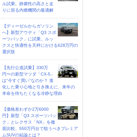
ル試乗。静粛性の高さと走
りに宿る内燃機関の最適解
【ディーゼルからガソリン
へ】新型アウディ「Q3 スポ
ーツバック」に試乗。ルッ
クスと快適性を天秤にかける628万円の
選択肢
【先行公道試乗】330万
円〜の新型マツダ「CX-5」
は“今すぐ買い”なのか？ 進
化した乗り心地と引き換えに、来年の
本命を待ちたくなる冷静な理由
【価格差わずか2万6000
円】新型「Q3 スポーツバッ
ク」とレクサス「NX」を徹
底比較。550万円台で狙うべきプレミア
ムSUVの結論とは？