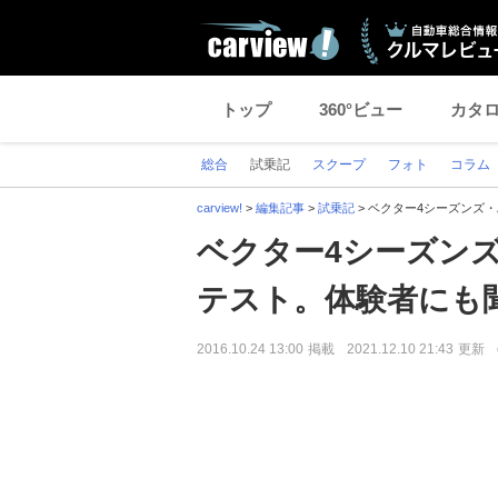
トップ
360°ビュー
カタ
総合
試乗記
スクープ
フォト
コラム
carview!
>
編集記事
>
試乗記
>
ベクター4シーズンズ
ベクター4シーズン
テスト。体験者にも
2016.10.24 13:00
掲載
2021.12.10 21:43
更新