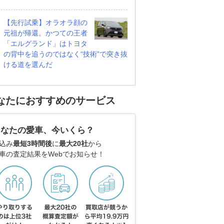
【先行試乗】オラオラ顔の
元祖が帰還。かつての王者
「エルグランド」はトヨタ
の背中を追うのではなく“技術”で突き抜
ける道を選んだ
なたにおすすめのサービス
あなたの愛車、今いくら？
込み
最短3時間後
に
最大20社
から
車の査定結果をWebでお知らせ！