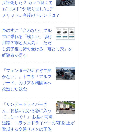
ツ ムーヴキャン
ロールスロイス ゴース
ホンダ NSX 3.0
大径化した？ カッコ良くて
60 ストライプス
ト ロールスロイス ゴー
も“コスト”や“取り回し”にデ
支払総額
898
.
0
万円
スト(第1世代 / RR4)
メリット…今後のトレンドは？
支払総額
905
.
1
万円
万円
身の丈に「合わない」クル
マに乗れる「残クレ」は利
用率７割と大人気！ ただ
し満了後に待ち受ける「落とし穴」を
経験者が語る
「フェンダーが広すぎて開
かない」。トヨタ「アルフ
ァード」のリアを横開きへ
改造した執念
「サンデードライバーさ
ん、お願いだから急に入っ
てこないで！」 お盆の高速
道路、トラックドライバーの5割以上が
警戒する交通リスクの正体