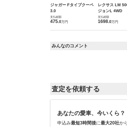
ジャガー Fタイプクーペ
レクサス LM 50
3.0
ジョンL 4WD
支払総額
支払総額
475
.
1698
.
0
0
万円
万円
みんなのコメント
査定を依頼する
あなたの愛車、今いくら？
申込み
最短3時間後
に
最大20社
か