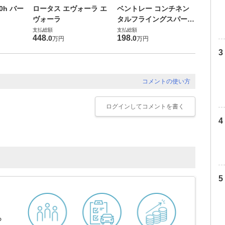
ダイハ
0h バー
ロータス エヴォーラ エ
ベントレー コンチネン
バス 6
ヴォーラ
タルフライングスパー
G
支払総額
6.0 4WD
支払総額
支払総額
169
.
9
448
.
198
.
0
0
万円
万円
コメントの使い方
ログイン
してコメントを書く
ら