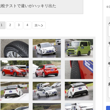
比較テストで違いがハッキリ出た
※
1
2
3
4
次へ