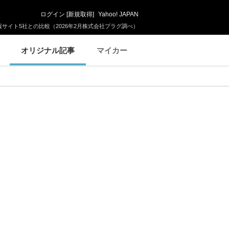
ログイン
[
新規取得
]
Yahoo! JAPAN
サイト5社との比較（2026年2月株式会社プラグ調べ）
オリジナル記事
マイカー