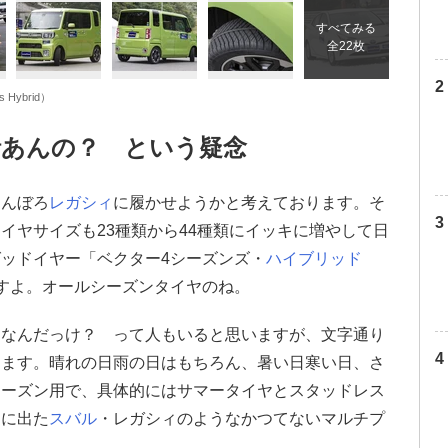
すべてみる
全22枚
Hybrid）
話あんの？ という疑念
おんぼろ
レガシィ
に履かせようかと考えております。そ
イヤサイズも23種類から44種類にイッキに増やして日
ッドイヤー「ベクター4シーズンズ・
ハイブリッド
すよ。オールシーズンタイヤのね。
てなんだっけ？ って人もいると思いますが、文字通り
てます。晴れの日雨の日はもちろん、暑い日寒い日、さ
シーズン用で、具体的にはサマータイヤとスタッドレス
初に出た
スバル
・レガシィのようなかつてないマルチプ