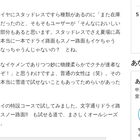
タイヤにスタッドレスですら種類があるのに「また在庫
変だったのと、そもそもユーザーが「そんなにおいしい
た部分もあると思います。スタッドレスでさえ夏場に高
、本当に一本でドライ路面もスノー路面もイケちゃう
になっちゃうんじゃないの？ とね。
あ
璧なイケメンでありつつ妙に物腰柔らかでクチが達者な
いぞ！」と思うわけですよ、普通の女性は（笑）。その
を本当に雪道で試せないこともあってためらいがあった
申
愛
ェイの特設コースで試してみました。文字通りドライ路
スノー路面!! も試せる道で、まさしくオールシーズ
～。