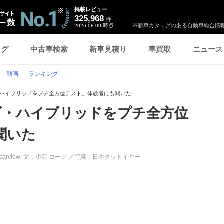
掲載レビュー
325,968
件
時点
※新車カタログのある自動車総合情報
2026.08.09
ログ
中古車検索
新車見積り
車買取
ニュース
動画
ランキング
・ハイブリッドをプチ全方位テスト。体験者にも聞いた
ズ・ハイブリッドをプチ全方位
聞いた
carview! 文：小沢 コージ ／写真：日本グッドイヤー