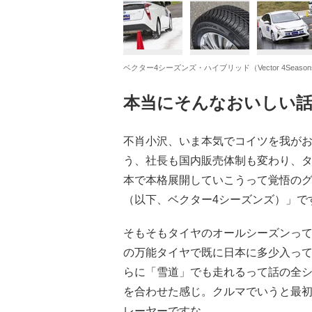
ベクター4シーズンズ・ハイブリッド（Vector 4Seasons 
本当にそんなおいしい
不肖小沢、いま本気でコイツを我が
う、社長も国内販売体制も変わり、タ
本で本格展開していこうって覚悟のグ
（以下、ベクター4シーズンズ）」で
そもそもタイヤのオールシーズンっ
の万能タイヤで既に日本に多少入っ
らに「雪道」でも走れるって話の全
を合わせた感じ。クルマでいうと最
レーヤーですな。