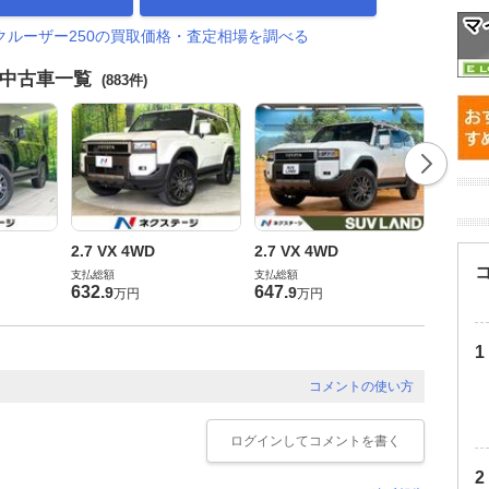
クルーザー250の買取価格・査定相場を調べる
0中古車一覧
(883件)
2.7 VX
2.7 VX 4WD
2.7 VX 4WD
支払総額
支払総額
支払総額
639
.
8
632
.
647
.
9
9
万円
万円
コメントの使い方
ログイン
してコメントを書く