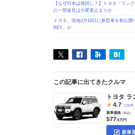
【なぜ日本は後回し？】トヨタ「ランク
の一部改良は小変更止まりか
トヨタ、現地2月10日に新型車を初公開
BEV」か
この記事に出てきたクルマ
トヨタ ラ
4.
7
226件
新車価格
（税込）
577
.
9万円
新車