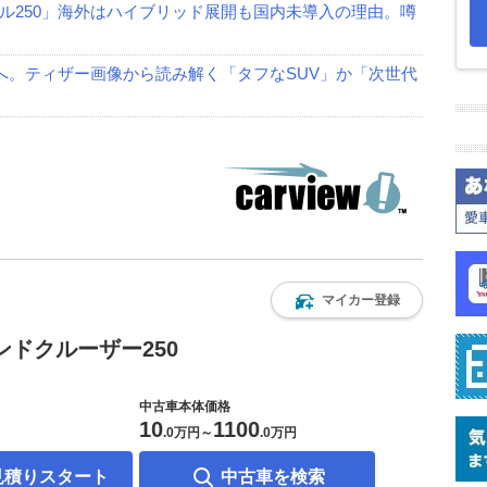
ル250」海外はハイブリッド展開も国内未導入の理由。噂
へ。ティザー画像から読み解く「タフなSUV」か「次世代
マイカー登録
ンドクルーザー250
中古車本体価格
10
1100
.
0万円
～
.
0万円
見積りスタート
中古車を検索