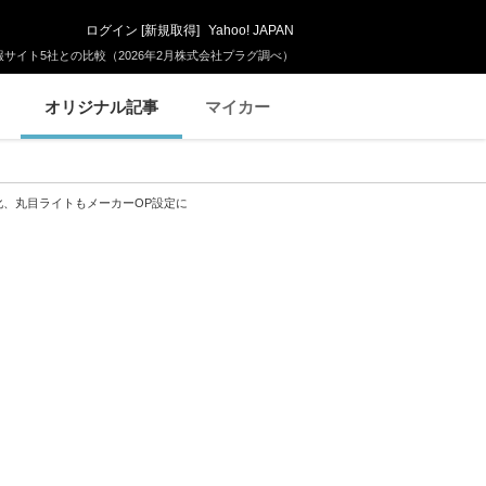
ログイン
[
新規取得
]
Yahoo! JAPAN
サイト5社との比較（2026年2月株式会社プラグ調べ）
オリジナル記事
マイカー
化、丸目ライトもメーカーOP設定に