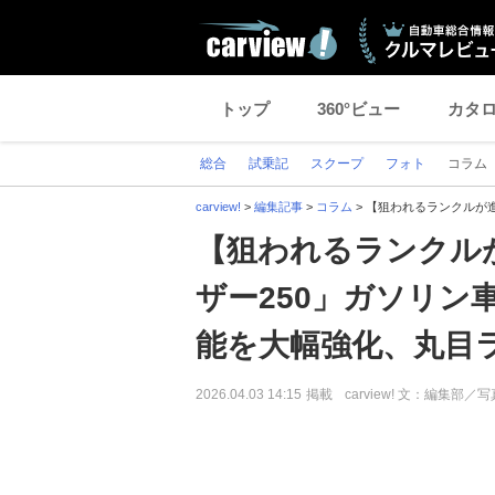
トップ
360°ビュー
カタ
総合
試乗記
スクープ
フォト
コラム
carview!
>
編集記事
>
コラム
>
【狙われるランクルが
【狙われるランクル
ザー250」ガソリン
能を大幅強化、丸目
2026.04.03 14:15
掲載
carview! 文：編集部