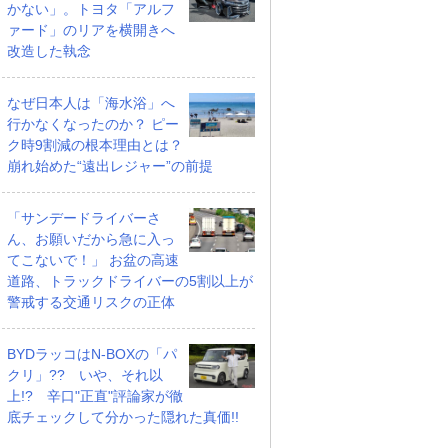
かない」。トヨタ「アルフ
ァード」のリアを横開きへ
改造した執念
なぜ日本人は「海水浴」へ
行かなくなったのか？ ピー
ク時9割減の根本理由とは？
崩れ始めた“遠出レジャー”の前提
「サンデードライバーさ
ん、お願いだから急に入っ
てこないで！」 お盆の高速
道路、トラックドライバーの5割以上が
警戒する交通リスクの正体
BYDラッコはN-BOXの「パ
クリ」?? いや、それ以
上!? 辛口"正直"評論家が徹
底チェックして分かった隠れた真価!!