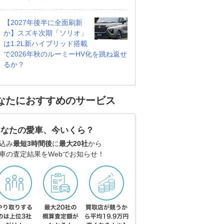
【2027年後半に全面刷新
か】スズキ次期「ソリオ」
は1.2L新ハイブリッド搭載
で2026年秋のルーミーHV化を跳ね返せ
るか？
なたにおすすめのサービス
あなたの愛車、今いくら？
込み
最短3時間後
に
最大20社
から
車の査定結果をWebでお知らせ！