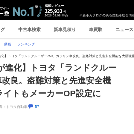
掲載レビュー
325,933
件
時点
※新車カタログのある自動車総合情報
2026.08.08
ログ
中古車検索
新車見積り
車買取
ニュース
動画
ランキング
進化】トヨタ「ランドクルーザー250」ガソリン車改良。盗難対策と先進安全機能を大幅強
が進化】トヨタ「ランドクルー
車改良。盗難対策と先進安全機
ライトもメーカーOP設定に
／写真：トヨタ自動車
57