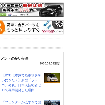
 4WD
2.7 VX 4WD
2.7 VX 4WD
支払総額
支払総額
コメントの多い記事
678
.
639
.
0
9
万円
万円
万円
2026.08.08更新
【BYDは本気で軽市場を奪
いにきた？】新型「ラッ
コ」発表。日本人技術者ゼ
ロで専用開発した理由
「フェンダーが広すぎて開