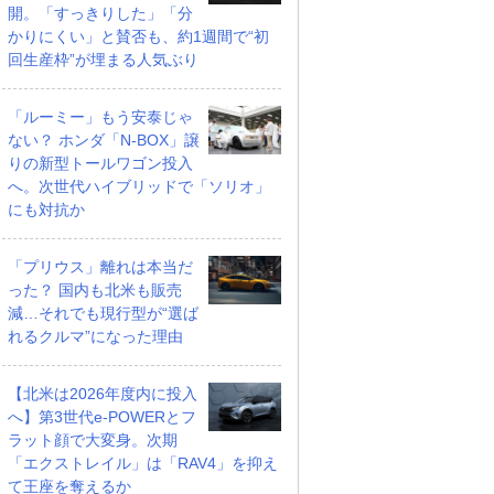
開。「すっきりした」「分
かりにくい」と賛否も、約1週間で“初
回生産枠”が埋まる人気ぶり
「ルーミー」もう安泰じゃ
ない？ ホンダ「N-BOX」譲
りの新型トールワゴン投入
へ。次世代ハイブリッドで「ソリオ」
にも対抗か
「プリウス」離れは本当だ
った？ 国内も北米も販売
減…それでも現行型が“選ば
れるクルマ”になった理由
【北米は2026年度内に投入
へ】第3世代e-POWERとフ
ラット顔で大変身。次期
「エクストレイル」は「RAV4」を抑え
て王座を奪えるか