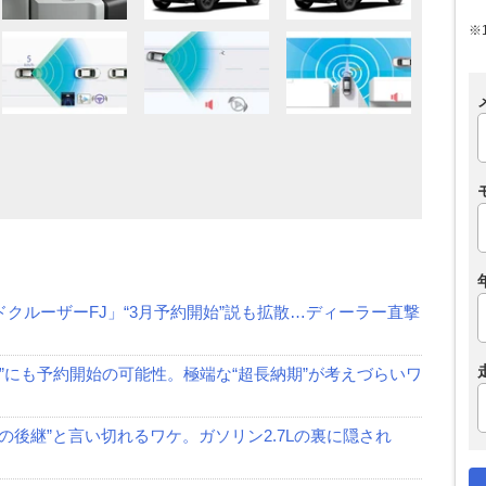
※
クルーザーFJ」“3月予約開始”説も拡散…ディーラー直撃
月”にも予約開始の可能性。極端な“超長納期”が考えづらいワ
70の後継”と言い切れるワケ。ガソリン2.7Lの裏に隠され