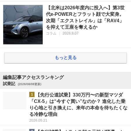
【北米は2026年度内に投入へ】第3世
代e-POWERとフラット顔で大変身。
次期「エクストレイル」は「RAV4」
を抑えて王座を奪えるか
コラム
|
2026.8.07
もっと見る
編集記事アクセスランキング
試乗記
(2026/08/08更新)
1
【先行公道試乗】330万円〜の新型マツダ
「CX-5」は“今すぐ買い”なのか？ 進化した乗
り心地と引き換えに、来年の本命を待ちたくな
る冷静な理由
2026.05.21