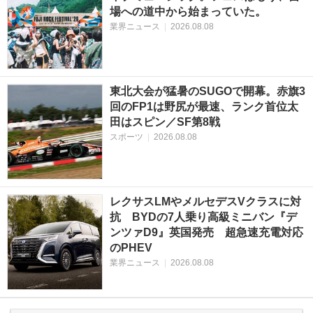
場への道中から始まっていた。
業界ニュース
|
2026.08.08
東北大会が猛暑のSUGOで開幕。赤旗3
回のFP1は野尻が最速、ランク首位太
田はスピン／SF第8戦
スポーツ
|
2026.08.08
レクサスLMやメルセデスVクラスに対
抗 BYDの7人乗り高級ミニバン『デ
ンツァD9』英国発売 超急速充電対応
のPHEV
業界ニュース
|
2026.08.08