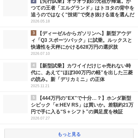
2
【先行試乗】オラオラ顔の元祖が帰還。か
つての王者「エルグランド」はトヨタの背中を
追うのではなく“技術”で突き抜ける道を選んだ
2026.05.18
3
【ディーゼルからガソリンへ】新型アウデ
ィ「Q3 スポーツバック」に試乗。ルックスと
快適性を天秤にかける628万円の選択肢
2026.07.10
4
【新型試乗】カワイイだけじゃ売れない時
代に、あえて“ほぼ300万円の軽”を出した三菱
の読み。新「デリカミニ」の正体
2025.11.21
5
【444万円の“EX”で十分…？】ホンダ新型
シビック「e:HEV RS」は買いか。差額約21万
円で手に入る“S＋シフト”の満足度を検証
2026.07.27
もっと見る