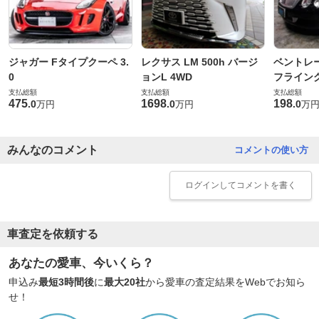
ジャガー Fタイプクーペ 3.
レクサス LM 500h バージ
ベントレ
0
ョンL 4WD
フライングス
支払総額
支払総額
支払総額
475
1698
198
.
0
.
0
.
0
万円
万円
万
みんなのコメント
コメントの使い方
ログイン
してコメントを書く
車査定を依頼する
あなたの愛車、今いくら？
申込み
最短3時間後
に
最大20社
から愛車の査定結果をWebでお知ら
せ！