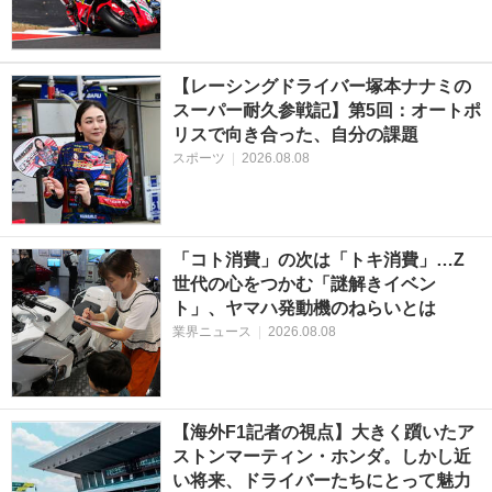
【レーシングドライバー塚本ナナミの
スーパー耐久参戦記】第5回：オートポ
リスで向き合った、自分の課題
スポーツ
|
2026.08.08
「コト消費」の次は「トキ消費」…Z
世代の心をつかむ「謎解きイベン
ト」、ヤマハ発動機のねらいとは
業界ニュース
|
2026.08.08
【海外F1記者の視点】大きく躓いたア
ストンマーティン・ホンダ。しかし近
い将来、ドライバーたちにとって魅力