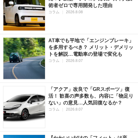
術者ゼロで専用開発した理由
コラム
|
2026.8.08
AT車でも平地で「エンジンブレーキ」
を多用するべき？ メリット・デメリッ
トを解説…電動車の登場で変化も
コラム
|
2026.8.07
「アクア」改良で「GRスポーツ」復
活！ 歓喜の声多数も、内容に「物足り
ない」の意見…人気回復なるか？
コラム
|
2026.8.07
【かわいいだけの「フィット」は卒