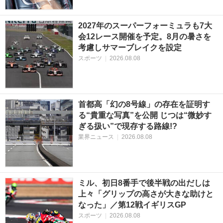
2027年のスーパーフォーミュラも7大
会12レース開催を予定。8月の暑さを
考慮しサマーブレイクを設定
スポーツ
|
2026.08.08
首都高「幻の8号線」の存在を証明す
る“貴重な写真”を公開 じつは“微妙す
ぎる扱い”で現存する路線!?
業界ニュース
|
2026.08.08
ミル、初日8番手で後半戦の出だしは
上々「グリップの高さが大きな助けと
なった」／第12戦イギリスGP
スポーツ
|
2026.08.08