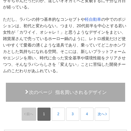
サギちゃんだったのが、逞しいオオカミへと変貌するに十分な月日
が経っている。
ただし、ラパンの持つ基本的なコンセプトや
軽自動車
の中でのポジ
ションは、初代と変わらない。つまり、20代前半を中心とする若い
女性が「カワイイ、オシャレ！」と思うようなデザインをまとい、
雑貨屋さんで売っているホーロー鍋のように、レトロ感覚だけど使
いやすくて愛着の湧くような道具であり、乗っていてどこかホンワ
カとした気持ちになれる空間。そこには、新しいプラットフォーム
やエンジンを用い、時代に合った安全基準や環境性能をクリアさせ
つつ、そんなラパンらしさを「変えない」ことに苦悩した開発チー
ムのこだわりがあふれている。
次のページ
指名買いされるデザイン
前へ
1
2
3
4
次へ