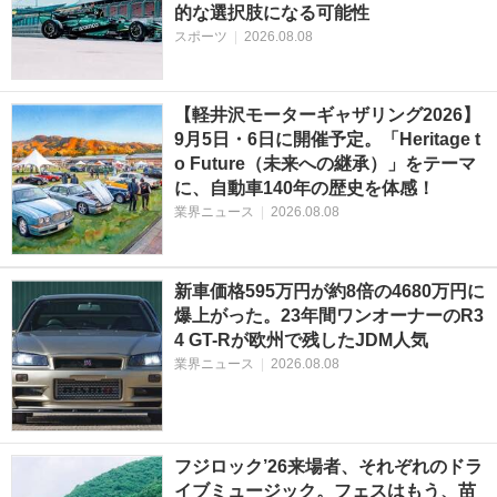
的な選択肢になる可能性
スポーツ
|
2026.08.08
【軽井沢モーターギャザリング2026】
9月5日・6日に開催予定。「Heritage t
o Future（未来への継承）」をテーマ
に、自動車140年の歴史を体感！
業界ニュース
|
2026.08.08
新車価格595万円が約8倍の4680万円に
爆上がった。23年間ワンオーナーのR3
4 GT-Rが欧州で残したJDM人気
業界ニュース
|
2026.08.08
フジロック’26来場者、それぞれのドラ
イブミュージック。フェスはもう、苗