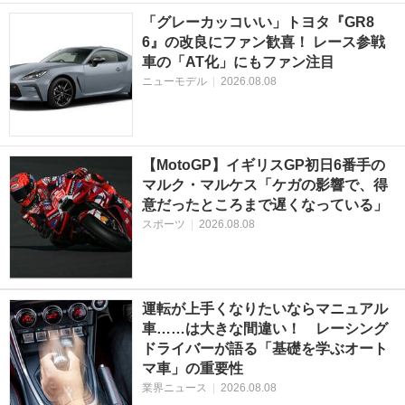
「グレーカッコいい」トヨタ『GR8
6』の改良にファン歓喜！ レース参戦
車の「AT化」にもファン注目
ニューモデル
|
2026.08.08
【MotoGP】イギリスGP初日6番手の
マルク・マルケス「ケガの影響で、得
意だったところまで遅くなっている」
スポーツ
|
2026.08.08
運転が上手くなりたいならマニュアル
車……は大きな間違い！ レーシング
ドライバーが語る「基礎を学ぶオート
マ車」の重要性
業界ニュース
|
2026.08.08