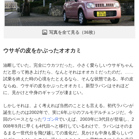
写真を全て見る（36枚）
ウサギの皮をかぶったオオカミ
油断していた。完全にウカツだった。小さく愛らしいウサギちゃん
だと思って抱き上げたら、なんとそれはオオカミだったのだ。……
試乗を終えた時の心境をたとえるなら、そんな状態である。羊の皮
ならぬ、ウサギの皮をかぶったオオカミ。新型ラパンはそれほど
に、見かけと中身のギャップが凄まじい。
しかしそれは、よく考えれば当然のこととも言える。初代ラパンが
誕生したのは2002年で、実に6年ぶりのフルモデルチェンジだ。今
回のベースとなった
ワゴンR
でいえば、2003年に3代目が登場し、2
008年9月に早くも4代目へと移行しているわけで、ラパンはそのま
るまる一世代分を飛び越しての進化だ。見かけも中身も愛らしいウ