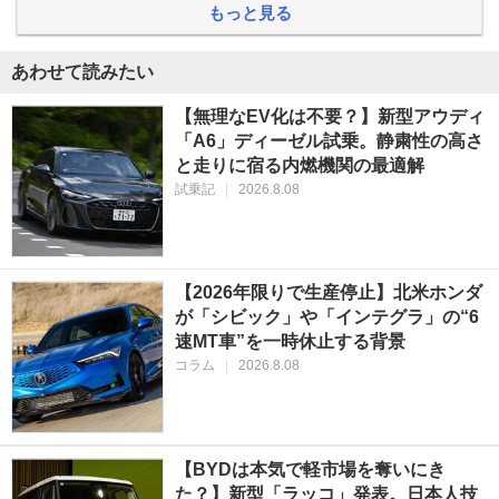
もっと見る
あわせて読みたい
【無理なEV化は不要？】新型アウディ
「A6」ディーゼル試乗。静粛性の高さ
と走りに宿る内燃機関の最適解
試乗記
|
2026.8.08
【2026年限りで生産停止】北米ホンダ
が「シビック」や「インテグラ」の“6
速MT車”を一時休止する背景
コラム
|
2026.8.08
【BYDは本気で軽市場を奪いにき
た？】新型「ラッコ」発表。日本人技