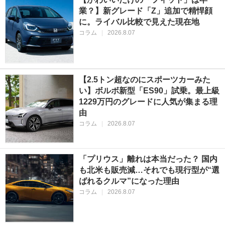
業？】新グレード「Z」追加で精悍顔
に。ライバル比較で見えた現在地
コラム
|
2026.8.07
【2.5トン超なのにスポーツカーみた
い】ボルボ新型「ES90」試乗。最上級
1229万円のグレードに人気が集まる理
由
コラム
|
2026.8.07
「プリウス」離れは本当だった？ 国内
も北米も販売減…それでも現行型が“選
ばれるクルマ”になった理由
コラム
|
2026.8.07