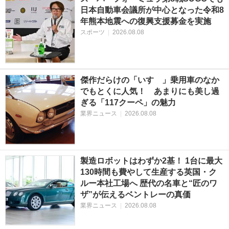
日本自動車会議所が中心となった令和8
年熊本地震への復興支援募金を実施
スポーツ
|
2026.08.08
傑作だらけの「いすゞ」乗用車のなか
でもとくに人気！ あまりにも美し過
ぎる「117クーペ」の魅力
業界ニュース
|
2026.08.08
製造ロボットはわずか2基！ 1台に最大
130時間も費やして生産する英国・ク
ルー本社工場へ 歴代の名車と“匠のワ
ザ”が伝えるベントレーの真価
業界ニュース
|
2026.08.08