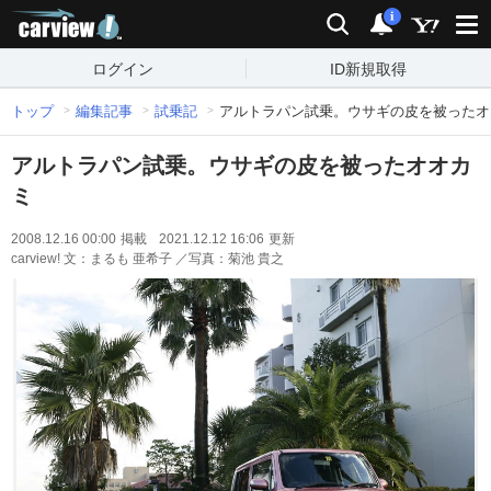
carview!
検索
通知
i
ログイン
ID新規取得
トップ
編集記事
試乗記
アルトラパン試乗。ウサギの皮を被ったオ
アルトラパン試乗。ウサギの皮を被ったオオカ
ミ
2008.12.16 00:00
掲載
2021.12.12 16:06
更新
carview! 文：まるも 亜希子 ／写真：菊池 貴之