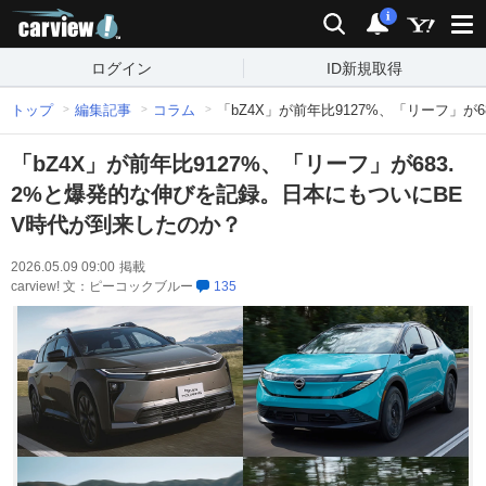
carview!
検索
通知
i
ログイン
ID新規取得
トップ
編集記事
コラム
「bZ4X」が前年比9127%、「リーフ」
「bZ4X」が前年比9127%、「リーフ」が683.
2%と爆発的な伸びを記録。日本にもついにBE
V時代が到来したのか？
2026.05.09 09:00
掲載
carview! 文：ピーコックブルー
135