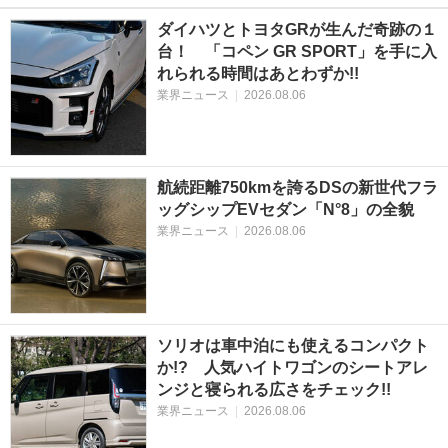
ダイハツとトヨタGRが生んだ奇跡の１
台！ 「コペン GR SPORT」を手に入
れられる時間はあとわずか!!
業界ニュース
|
2026.08.06
航続距離750kmを誇るDSの新世代フラ
ッグシップEVセダン「N°8」の全貌
業界ニュース
|
2026.08.06
ソリオは車中泊にも使えるコンパクト
か!? 人気ハイトワゴンのシートアレ
ンジと寝られる広さをチェック!!
業界ニュース
|
2026.08.06