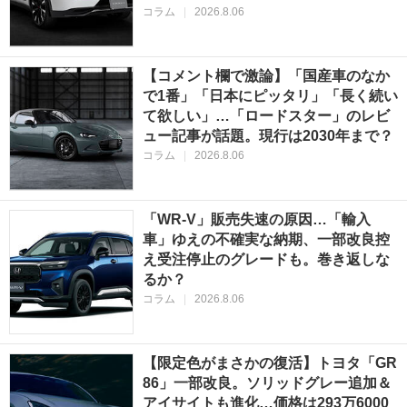
コラム
|
2026.8.06
【コメント欄で激論】「国産車のなか
で1番」「日本にピッタリ」「長く続い
て欲しい」…「ロードスター」のレビ
ュー記事が話題。現行は2030年まで？
コラム
|
2026.8.06
「WR-V」販売失速の原因…「輸入
車」ゆえの不確実な納期、一部改良控
え受注停止のグレードも。巻き返しな
るか？
コラム
|
2026.8.06
【限定色がまさかの復活】トヨタ「GR
86」一部改良。ソリッドグレー追加＆
アイサイトも進化…価格は293万6000