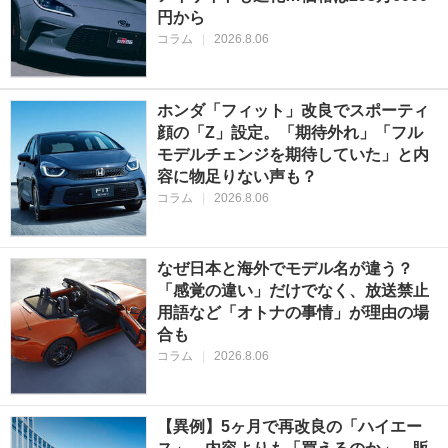
円から
コラム
|
2026.8.06
ホンダ「フィット」改良でスポーティ
顔の「Z」設定。「期待外れ」「フル
モデルチェンジを期待していた」と内
容に物足りない声も？
コラム
|
2026.8.06
なぜ日本と海外でモデル名が違う？
「感覚の違い」だけでなく、放送禁止
用語など「オトナの事情」が理由の場
合も
コラム
|
2026.8.06
【異例】5ヶ月で再改良の「ハイエー