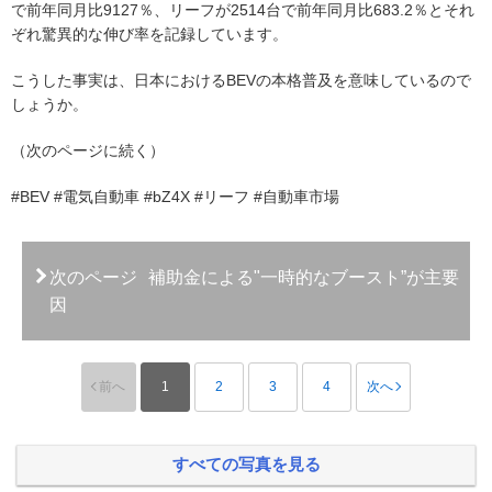
で前年同月比9127％、リーフが2514台で前年同月比683.2％とそれ
ぞれ驚異的な伸び率を記録しています。
こうした事実は、日本におけるBEVの本格普及を意味しているので
しょうか。
（次のページに続く）
#BEV #電気自動車 #bZ4X #リーフ #自動車市場
次のページ
補助金による"一時的なブースト”が主要
因
前へ
1
2
3
4
次へ
すべての写真を見る