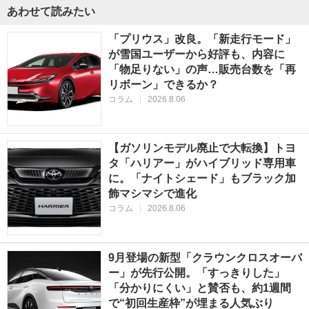
あわせて読みたい
「プリウス」改良。「新走行モード」
が雪国ユーザーから好評も、内容に
「物足りない」の声…販売台数を「再
リボーン」できるか？
コラム
|
2026.8.06
【ガソリンモデル廃止で大転換】トヨ
タ「ハリアー」がハイブリッド専用車
に。「ナイトシェード」もブラック加
飾マシマシで進化
コラム
|
2026.8.06
9月登場の新型「クラウンクロスオーバ
ー」が先行公開。「すっきりした」
「分かりにくい」と賛否も、約1週間
で“初回生産枠”が埋まる人気ぶり