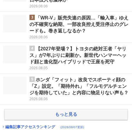
2026.08.06
3
「WR-V」販売失速の原因…「輸入車」ゆえ
の不確実な納期、一部改良控え受注停止のグレ
ードも。巻き返しなるか？
2026.08.06
4
【2027年登場？】トヨタの絶対王者「ヤリ
ス」が7年ぶりに刷新か。新世代ハンマーヘッ
ド顔と進化型ハイブリッドで王座を死守
2026.08.05
5
ホンダ「フィット」改良でスポーティ顔の
「Z」設定。「期待外れ」「フルモデルチェン
ジを期待していた」と内容に物足りない声も？
2026.08.06
もっと見る
編集記事アクセスランキング
(2026/08/07更新)