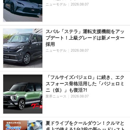
ニューモデル
|
2026.08.07
スバル「ステラ」運転支援機能をアッ
プデート！上級グレードは新メーター
採用
ニューモデル
|
2026.08.07
「フルサイズパジェロ」に続き、エク
スフォース骨格活用した「パジェロミ
ニ（仮）」も復活?!
業界ニュース
|
2026.08.07
夏ドライブをクールダウン！クルマと
卓上で使える1台2役の新ヘッドレスト