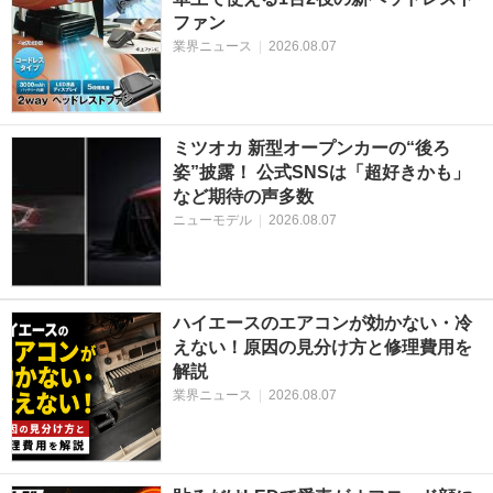
ファン
業界ニュース
|
2026.08.07
ミツオカ 新型オープンカーの“後ろ
姿”披露！ 公式SNSは「超好きかも」
など期待の声多数
ニューモデル
|
2026.08.07
ハイエースのエアコンが効かない・冷
えない！原因の見分け方と修理費用を
解説
業界ニュース
|
2026.08.07