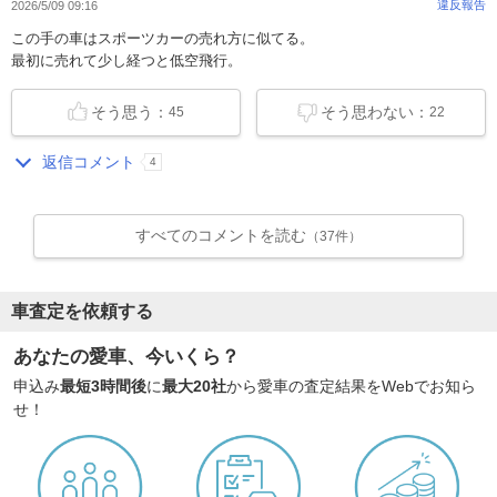
違反報告
2026/5/09 09:16
この手の車はスポーツカーの売れ方に似てる。
最初に売れて少し経つと低空飛行。
そう思う：
そう思わない：
45
22
返信コメント
4
すべてのコメントを読む
（37件）
車査定を依頼する
あなたの愛車、今いくら？
申込み
最短3時間後
に
最大20社
から愛車の査定結果をWebでお知ら
せ！