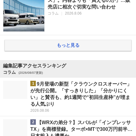
ス」。内容よりも「買えるのか」…販
売店に相次ぐ切実な問い合わせ
コラム
|
2026.8.06
もっと見る
編集記事アクセスランキング
コラム
(2026/08/07更新)
1
9月登場の新型「クラウンクロスオーバー」
が先行公開。「すっきりした」「分かりにく
い」と賛否も、約1週間で“初回生産枠”が埋ま
る人気ぶり
2026.08.06
2
【WRXの弟分？】スバルが「インプレッサ
TX」を商標登録。ターボ×MTで300万円前半…
日本投入も濃厚か