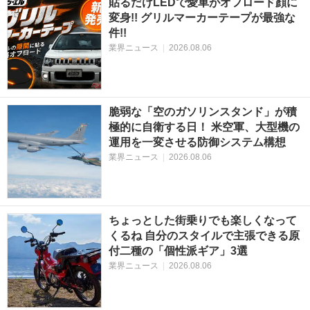
貼るだけLEDで愛車がオフロード顔に
変身!! グリルマーカーテープが最強な
件!!
業界ニュース
|
2026.08.06
脆弱な「空のガソリンスタンド」が積
極的に自衛する日！ 米空軍、大型機の
運用を一変させる防御システム構想
業界ニュース
|
2026.08.06
ちょっとした街乗りでも楽しくなって
くるね 自分のスタイルで主張できる原
付二種の「個性派ギア」3選
業界ニュース
|
2026.08.06