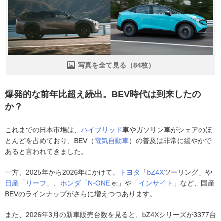
写真を全て見る（84枚）
爆発的な前年比超え続出。BEV時代は到来したの
か？
これまでの日本市場は、
ハイブリッド
車やガソリン車がシェアのほ
とんどを占めており、BEV（
電気自動車
）の普及は非常に緩やかで
あると言われてきました。
一方、2025年から2026年にかけて、
トヨタ
「
bZ4X
ツーリング」や
日産
「
リーフ
」、
ホンダ
「
N-ONE
e:」や「
インサイト
」など、国産
BEVのラインナップがさらに増えつつあります。
また、2026年3月の新車販売台数を見ると、bZ4Xシリーズが3377台