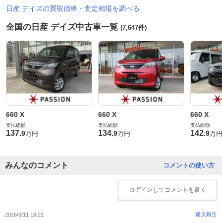
日産 デイズの買取価格・査定相場を調べる
全国の日産 デイズ中古車一覧
(7,647件)
660 X
660 X
660 X
支払総額
支払総額
支払総額
137
134
142
.
9
.
9
.
9
万円
万円
万
みんなのコメント
コメントの使い方
ログイン
してコメントを書く
違反報告
2026/6/11 18:21