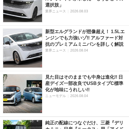
選択肢」
業界ニュース
|
2026.08.03
新型エルグランドが想像超え！ 1.5Lエ
ンジンでも力強いゾ!! アルファード対
抗のプレミアムミニバンを詳しく解説
業界ニュース
|
2026.08.04
見た目はそのままでも中身は進化!! 日
産デイズ一部改良でUSBタイプC標準
化が地味にうれしい!!
ニューモデル
|
2026.08.04
純正の配線につなぐだけ、三菱『デリ