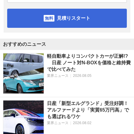
見積りスタート
おすすめのニュース
軽自動車よりコンパクトカーが正解!?
日産 ノート対N-BOXを価格と維持費
で比べてみた
業界ニュース
|
2026.08.05
日産「新型エルグランド」受注好調！
アルファードより「実質65万円高」で
も選ばれるワケ
業界ニュース
|
2026.08.02