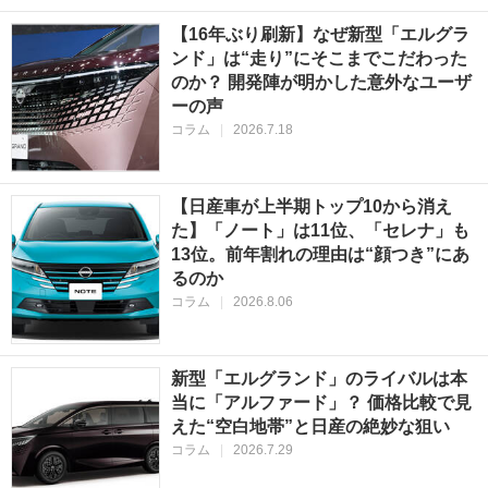
【16年ぶり刷新】なぜ新型「エルグラ
ンド」は“走り”にそこまでこだわった
のか？ 開発陣が明かした意外なユーザ
ーの声
コラム
|
2026.7.18
【日産車が上半期トップ10から消え
た】「ノート」は11位、「セレナ」も
13位。前年割れの理由は“顔つき”にあ
るのか
コラム
|
2026.8.06
新型「エルグランド」のライバルは本
当に「アルファード」？ 価格比較で見
えた“空白地帯”と日産の絶妙な狙い
コラム
|
2026.7.29