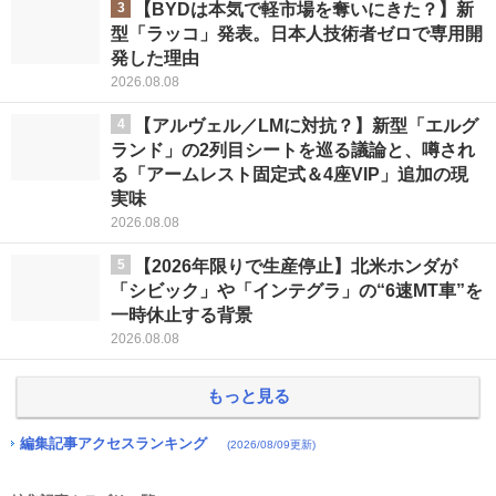
3
【BYDは本気で軽市場を奪いにきた？】新
型「ラッコ」発表。日本人技術者ゼロで専用開
発した理由
2026.08.08
4
【アルヴェル／LMに対抗？】新型「エルグ
ランド」の2列目シートを巡る議論と、噂され
る「アームレスト固定式＆4座VIP」追加の現
実味
2026.08.08
5
【2026年限りで生産停止】北米ホンダが
「シビック」や「インテグラ」の“6速MT車”を
一時休止する背景
2026.08.08
もっと見る
編集記事アクセスランキング
(2026/08/09更新)