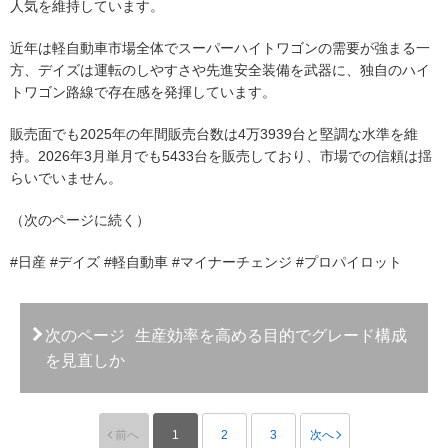
人気を維持しています。
近年は軽自動車市場全体でスーパーハイトワゴンの需要が強まる一
方、デイズは運転のしやすさや先進安全装備を武器に、独自のハイ
トワゴン路線で存在感を発揮しています。
販売面でも2025年の年間販売台数は4万3939台と堅調な水準を維
持。2026年3月単月でも5433台を販売しており、市場での信頼は揺
らいでいません。
（次のページに続く）
#日産 #デイズ #軽自動車 #マイナーチェンジ #プロパイロット
次のページ
生産効率を高める目的でグレード構成
を見直しか
前へ
1
2
3
次へ