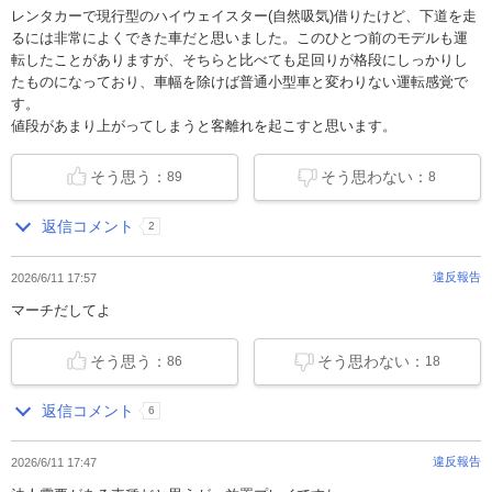
レンタカーで現行型のハイウェイスター(自然吸気)借りたけど、下道を走
るには非常によくできた車だと思いました。このひとつ前のモデルも運
転したことがありますが、そちらと比べても足回りが格段にしっかりし
たものになっており、車幅を除けば普通小型車と変わりない運転感覚で
す。
値段があまり上がってしまうと客離れを起こすと思います。
そう思う：
そう思わない：
89
8
返信コメント
2
違反報告
2026/6/11 17:57
マーチだしてよ
そう思う：
そう思わない：
86
18
返信コメント
6
違反報告
2026/6/11 17:47