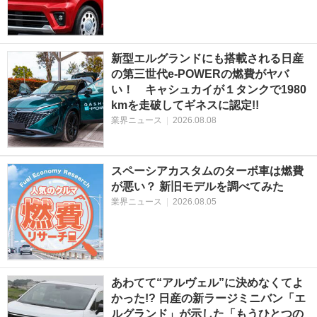
新型エルグランドにも搭載される日産
の第三世代e-POWERの燃費がヤバ
い！ キャシュカイが１タンクで1980
kmを走破してギネスに認定!!
業界ニュース
|
2026.08.08
スペーシアカスタムのターボ車は燃費
が悪い？ 新旧モデルを調べてみた
業界ニュース
|
2026.08.05
あわてて“アルヴェル”に決めなくてよ
かった!? 日産の新ラージミニバン「エ
ルグランド」が示した「もうひとつの