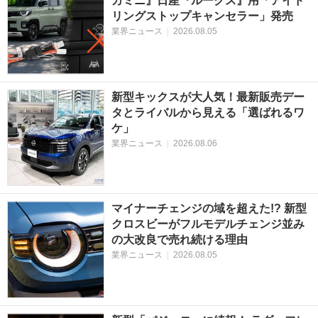
カミニ』日産『ルークス』用「アイド
リングストップキャンセラー」発売
業界ニュース
|
2026.08.05
新型キックスが大人気！最新販売デー
タとライバルから見える「選ばれるワ
ケ」
業界ニュース
|
2026.08.06
マイナーチェンジの域を超えた!? 新型
クロスビーがフルモデルチェンジ並み
の大改良で売れ続ける理由
業界ニュース
|
2026.08.05