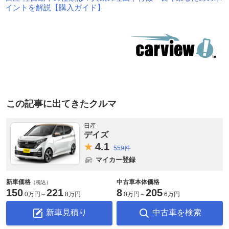
イントを解説【購入ガイド】
この記事に出てきたクルマ
日産
デイズ
4.
1
559件
マイカー登録
新車価格
中古車本体価格
（税込）
150
221
8
205
.
0万円
～
.
8万円
.
0万円
～
.
6万円
新車見積り
中古車を検索