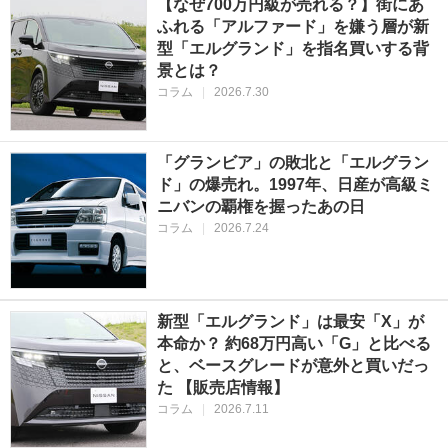
【なぜ700万円級が売れる？】街にあ
ふれる「アルファード」を嫌う層が新
型「エルグランド」を指名買いする背
景とは？
コラム
|
2026.7.30
「グランビア」の敗北と「エルグラン
ド」の爆売れ。1997年、日産が高級ミ
ニバンの覇権を握ったあの日
コラム
|
2026.7.24
新型「エルグランド」は最安「X」が
本命か？ 約68万円高い「G」と比べる
と、ベースグレードが意外と買いだっ
た 【販売店情報】
コラム
|
2026.7.11