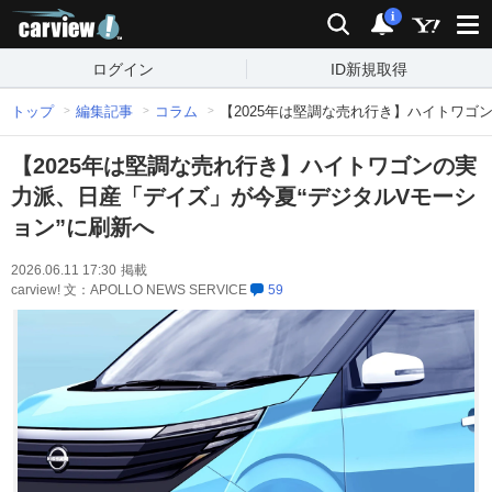
carview!
検索
通知
i
ログイン
ID新規取得
トップ
編集記事
コラム
【2025年は堅調な売れ行き】ハイトワゴ
【2025年は堅調な売れ行き】ハイトワゴンの実
力派、日産「デイズ」が今夏“デジタルVモーシ
ョン”に刷新へ
2026.06.11 17:30
掲載
carview! 文：APOLLO NEWS SERVICE
59