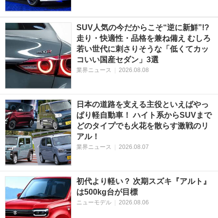
SUV人気の今だからこそ“逆に新鮮”!?
走り・快適性・品格を兼ね備え むしろ
若い世代に刺さりそうな「低くてカッ
コいい国産セダン」3選
業界ニュース
|
2026.08.08
日本の道路を支える主役といえばやっ
ぱり軽自動車！ ハイト系からSUVまで
どのタイプでも火花を散らす激戦のリ
アル！
業界ニュース
|
2026.08.07
初代より軽い？ 次期スズキ『アルト』
は500kg台が目標
ニューモデル
|
2026.08.06