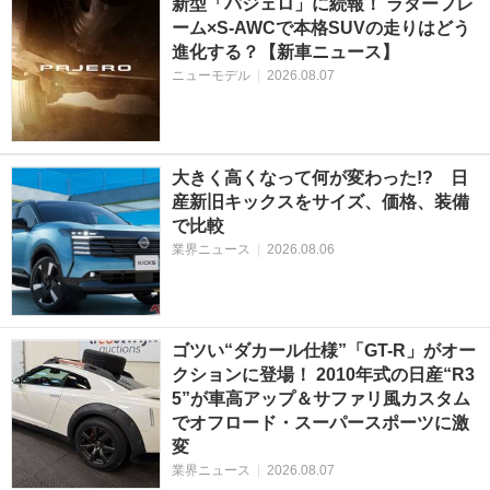
新型「パジェロ」に続報！ ラダーフレ
ーム×S-AWCで本格SUVの走りはどう
進化する？【新車ニュース】
ニューモデル
|
2026.08.07
大きく高くなって何が変わった!? 日
産新旧キックスをサイズ、価格、装備
で比較
業界ニュース
|
2026.08.06
ゴツい“ダカール仕様”「GT-R」がオー
クションに登場！ 2010年式の日産“R3
5”が車高アップ＆サファリ風カスタム
でオフロード・スーパースポーツに激
変
業界ニュース
|
2026.08.07