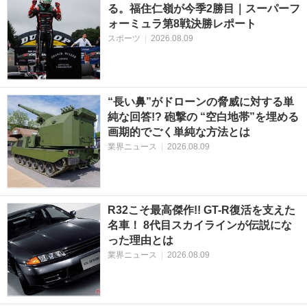
る。福住仁嶺が今季2勝目｜スーパーフ
ォーミュラ第8戦決勝レポート
スポーツ
|
2026.08.09
“長い鼻”がドローンの脅威に対する単
純な回答!? 砲撃の “空白地帯”を埋める
画期的でごく単純な方法とは
業界ニュース
|
2026.08.09
R32こそ最高傑作!! GT-R復活を支えた
名車！ 8代目スカイラインが伝説にな
った理由とは
業界ニュース
|
2026.08.09