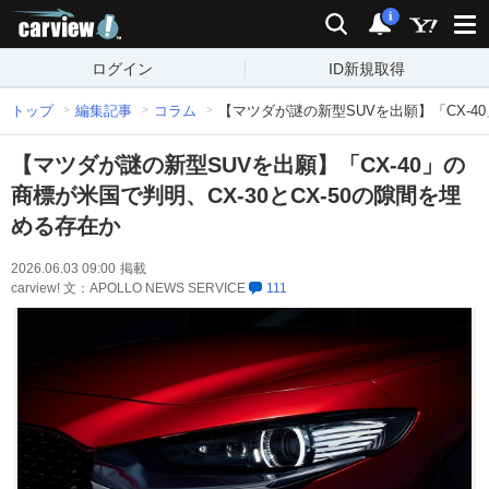
carview!
検索
通知
i
ログイン
ID新規取得
トップ
編集記事
コラム
【マツダが謎の新型SUVを出願】「CX-40
【マツダが謎の新型SUVを出願】「CX-40」の
商標が米国で判明、CX-30とCX-50の隙間を埋
める存在か
2026.06.03 09:00
掲載
carview! 文：APOLLO NEWS SERVICE
111