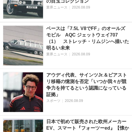
の目玉コレクション
業界ニュース
|
2026.08.09
ベースは「7.5L V8でFF」のオールズ
モビル AQC ジェットウェイ707
（1） ストレッチ・リムジンへ描いた
明るい未来
業界ニュース
|
2026.08.09
アウディ代表、サインツJr.＆ピアスト
リ移籍の憶測を否定「いつか我々が競
争力を持てるという認識になっている
証拠」
スポーツ
|
2026.08.09
日本で初めて販売された欧州メーカー
EV、スマート『フォーツーed』【懐か