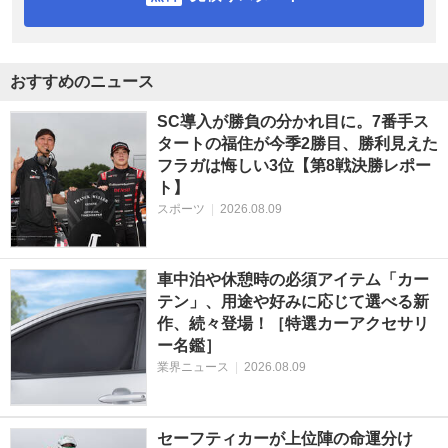
おすすめのニュース
SC導入が勝負の分かれ目に。7番手ス
タートの福住が今季2勝目、勝利見えた
フラガは悔しい3位【第8戦決勝レポー
ト】
スポーツ
|
2026.08.09
車中泊や休憩時の必須アイテム「カー
テン」、用途や好みに応じて選べる新
作、続々登場！［特選カーアクセサリ
ー名鑑］
業界ニュース
|
2026.08.09
セーフティカーが上位陣の命運分け