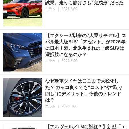
試乗。走りも静けさも“完成形”だった
コラム
|
2026.8.09
【エクシーガ以来の7人乗りモデル】ス
バル最大級SUV「アセント」が2026年
に日本上陸。北米生まれの上級SUVは
選択肢になるのか？
コラム
|
2026.8.09
なぜ新車タイヤはここまで大径化し
た？ カッコ良くても“コスト”や“取り
回し”にデメリット…今後のトレンド
は？
コラム
|
2026.8.08
【アルヴェル／LMに対抗？】新型「エ