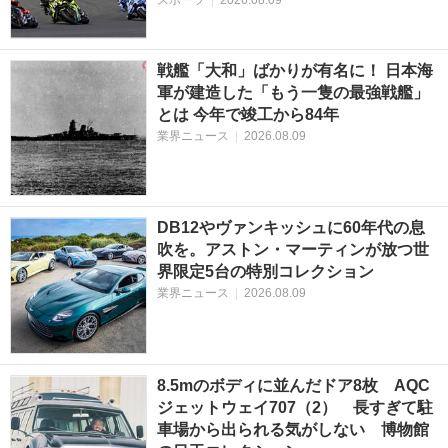
戦艦「大和」ばかりが有名に！ 日本海
軍が建造した「もう一隻の最強戦艦」
とは 今年で竣工から84年
業界ニュース
|
2026.08.09
DB12やヴァンキッシュに60年代の息
吹を。アストン・マーティンが放つ世
界限定5台の特別コレクション
業界ニュース
|
2026.08.09
8.5mのボディに並んだドア8枚 AQC
ジェットウェイ707（2） 長すぎて駐
車場から出られる気がしない 博物館