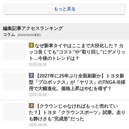
もっと見る
編集記事アクセスランキング
コラム
(2026/08/09更新)
1
なぜ新車タイヤはここまで大径化した？ カ
ッコ良くても“コスト”や“取り回し”にデメリッ
ト…今後のトレンドは？
2026.08.08
2
【2027年に25年ぶり全面刷新か】トヨタ新
型「プロボックス」が「ヤリス」のTNGA-B採
用で大幅進化、価格上昇はやむを得ず？
2026.08.09
3
【クラウンじゃなければもっと売れてい
た？】トヨタ「クラウンスポーツ」試乗。走り
も静けさも“完成形”だった
2026.08.09