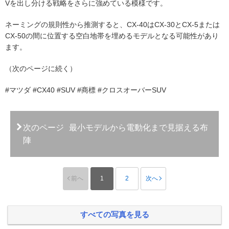
Vを出し分ける戦略をさらに強めている模様です。
ネーミングの規則性から推測すると、CX-40はCX-30とCX-5または
CX-50の間に位置する空白地帯を埋めるモデルとなる可能性があり
ます。
（次のページに続く）
#マツダ #CX40 #SUV #商標 #クロスオーバーSUV
次のページ
最小モデルから電動化まで見据える布
陣
前へ
1
2
次へ
すべての写真を見る