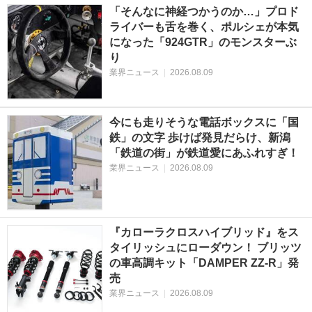
「そんなに神経つかうのか…」プロド
ライバーも舌を巻く、ポルシェが本気
になった「924GTR」のモンスターぶ
り
業界ニュース
|
2026.08.09
今にも走りそうな電話ボックスに「国
鉄」の文字 歩けば発見だらけ、新潟
「鉄道の街」が鉄道愛にあふれすぎ！
業界ニュース
|
2026.08.09
『カローラクロスハイブリッド』をス
タイリッシュにローダウン！ ブリッツ
の車高調キット「DAMPER ZZ-R」発
売
業界ニュース
|
2026.08.09