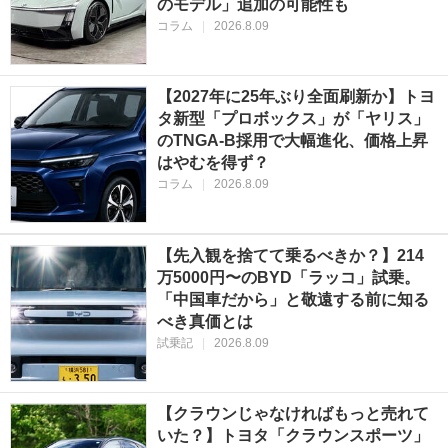
のモデル」追加の可能性も
コラム
|
2026.8.09
【2027年に25年ぶり全面刷新か】トヨ
タ新型「プロボックス」が「ヤリス」
のTNGA-B採用で大幅進化、価格上昇
はやむを得ず？
コラム
|
2026.8.09
【先入観を捨てて乗るべきか？】214
万5000円〜のBYD「ラッコ」試乗。
「中国車だから」と敬遠する前に知る
べき真価とは
試乗記
|
2026.8.09
【クラウンじゃなければもっと売れて
いた？】トヨタ「クラウンスポーツ」