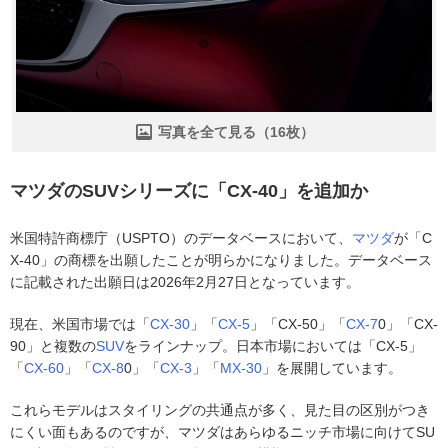
写真を全て見る（16枚）
マツダのSUVシリーズに「CX-40」を追加か
米国特許商標庁（USPTO）のデータベースにおいて、
マツダ
が「C
X-40」の商標を出願したことが明らかになりました。データベース
に記載された出願日は2026年2月27日となっています。
現在、米国市場では「
CX-30
」「
CX-5
」「CX-50」「
CX-7
0」「CX-
90」と複数の
SUV
をラインナップ。日本市場においては「CX-5」
「
CX-60
」「
CX-8
0」「
CX-3
」「
MX-30
」を展開しています。
これらモデルはスタイリングの共通点が多く、見た目の区別がつき
にくい面もあるのですが、マツダはあらゆるニッチ市場に向けてSU