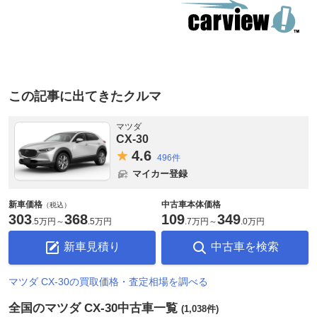
この記事に出てきたクルマ
マツダ
CX-30
4.
6
496件
マイカー登録
新車価格
中古車本体価格
（税込）
303
368
109
349
.
5万円
～
.
5万円
.
7万円
～
.
0万円
新車見積り
中古車を検索
マツダ CX-30の買取価格・査定相場を調べる
全国のマツダ CX-30中古車一覧
(1,038件)