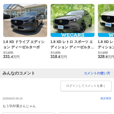
1.8 XD ドライブ エディシ
1.8 XD レトロ スポーツ エ
1.8 XD
ョン ディーゼルターボ
ディション ディーゼルター
ディショ
ボ
ボ
支払総額
支払総額
支払総額
331
318
328
.
4
.
8
.
9
万円
万円
万
みんなのコメント
コメントの使い方
ログイン
してコメントを書く
違反報告
2026/6/03 09:19
もうSUV屋さんじゃん