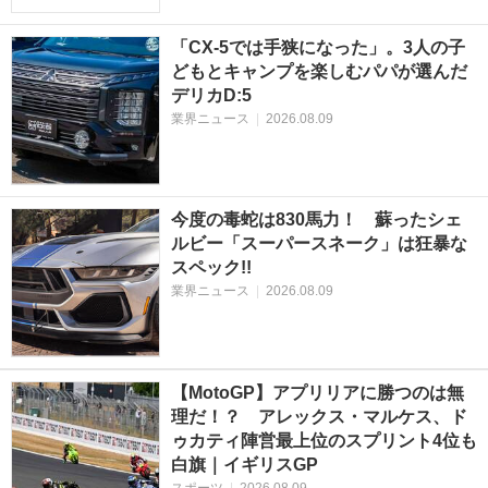
「CX-5では手狭になった」。3人の子
どもとキャンプを楽しむパパが選んだ
デリカD:5
業界ニュース
|
2026.08.09
今度の毒蛇は830馬力！ 蘇ったシェ
ルビー「スーパースネーク」は狂暴な
スペック!!
業界ニュース
|
2026.08.09
【MotoGP】アプリリアに勝つのは無
理だ！？ アレックス・マルケス、ド
ゥカティ陣営最上位のスプリント4位も
白旗｜イギリスGP
スポーツ
|
2026.08.09