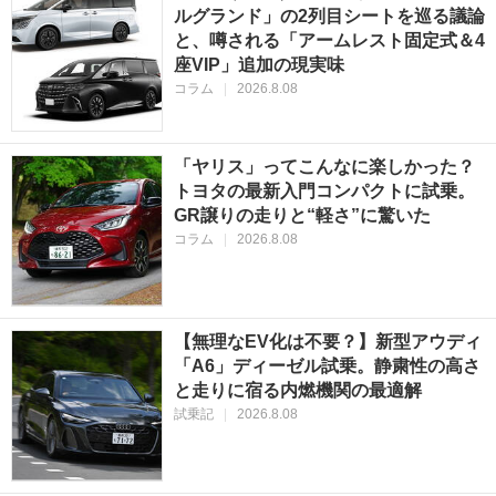
ルグランド」の2列目シートを巡る議論
と、噂される「アームレスト固定式＆4
座VIP」追加の現実味
コラム
|
2026.8.08
「ヤリス」ってこんなに楽しかった？
トヨタの最新入門コンパクトに試乗。
GR譲りの走りと“軽さ”に驚いた
コラム
|
2026.8.08
【無理なEV化は不要？】新型アウディ
「A6」ディーゼル試乗。静粛性の高さ
と走りに宿る内燃機関の最適解
試乗記
|
2026.8.08