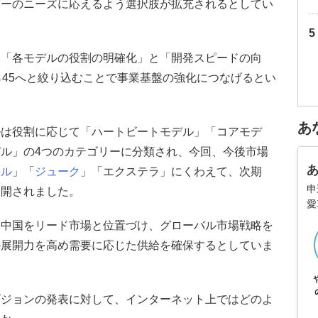
ザーのニーズに応えるよう選択肢が拡充されるとしてい
て「各モデルの役割の明確化」と「開発スピードの向
ら45へと絞り込むことで事業基盤の強化につなげるとい
あ
ルは役割に応じて「ハートビートモデル」「コアモデ
ル」の4つのカテゴリーに分類され、今回、今後市場
イル
」「
ジューク
」「エクステラ」にくわえて、次期
申
公開されました。
愛
と中国をリード市場と位置づけ、グローバル市場戦略を
の展開力を高め需要に応じた供給を確保するとしていま
ビジョンの発表に対して、インターネット上ではどのよ