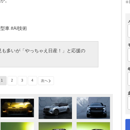
うか。
※
型車 #AI技術
見も多いが「やっちゃえ日産！」と応援の
1
2
3
4
次へ