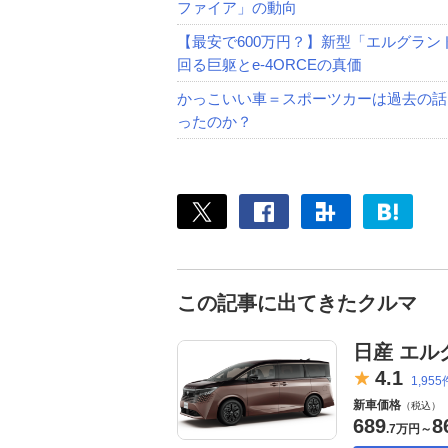
ファイア」の動向
【最安で600万円？】新型「エルグラン
回る巨躯とe-4ORCEの真価
かっこいい車＝スポーツカーは過去の話
ったのか？
この記事に出てきたクルマ
日産 エル
4.
1
1,955
新車価格
（税込）
689
8
.
7万円
～