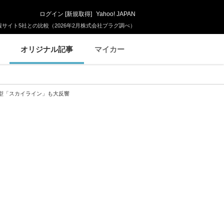
ログイン
[
新規取得
]
Yahoo! JAPAN
サイト5社との比較（2026年2月株式会社プラグ調べ）
オリジナル記事
マイカー
型「スカイライン」も大反響