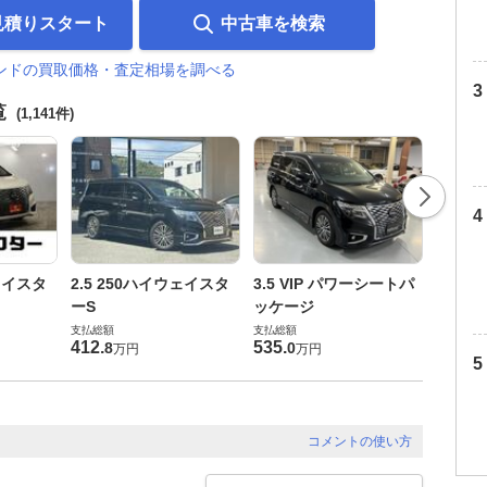
見積りスタート
中古車を検索
ンドの買取価格・査定相場を調べる
覧
(1,141件)
3.5 VI
ウェイスタ
2.5 250ハイウェイスタ
3.5 VIP パワーシートパ
支払総額
ーS
ッケージ
608
.
6
支払総額
支払総額
412
.
535
.
8
0
万円
万円
コメントの使い方