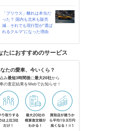
「プリウス」離れは本当だ
った？ 国内も北米も販売
減…それでも現行型が“選ば
れるクルマ”になった理由
なたにおすすめのサービス
あなたの愛車、今いくら？
込み
最短3時間後
に
最大20社
から
車の査定結果をWebでお知らせ！