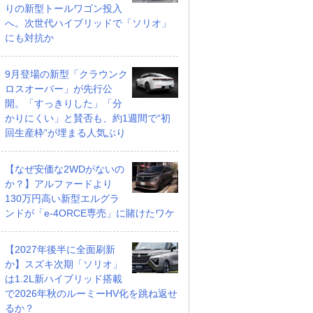
りの新型トールワゴン投入
へ。次世代ハイブリッドで「ソリオ」
にも対抗か
9月登場の新型「クラウンク
ロスオーバー」が先行公
開。「すっきりした」「分
かりにくい」と賛否も、約1週間で“初
回生産枠”が埋まる人気ぶり
【なぜ安価な2WDがないの
か？】アルファードより
130万円高い新型エルグラ
ンドが「e-4ORCE専売」に賭けたワケ
【2027年後半に全面刷新
か】スズキ次期「ソリオ」
は1.2L新ハイブリッド搭載
で2026年秋のルーミーHV化を跳ね返せ
るか？