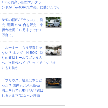
130万円高い新型エルグラ
ンドが「e-4ORCE専売」に賭けたワケ
BYDの軽EV『ラッコ』、発
売1週間で741台を販売 東
福寺社長「12月末までに1
万台に」
「ルーミー」もう安泰じゃ
ない？ ホンダ「N-BOX」譲
りの新型トールワゴン投入
P 4WD
2.5 250ハイウェイスタ
2.5 250ハイウェイスタ
へ。次世代ハイブリッドで「ソリオ」
ーS
ーS
にも対抗か
万円
支払総額
支払総額
203
.
204
.
9
9
万円
万円
「プリウス」離れは本当だ
った？ 国内も北米も販売
減…それでも現行型が“選ば
れるクルマ”になった理由