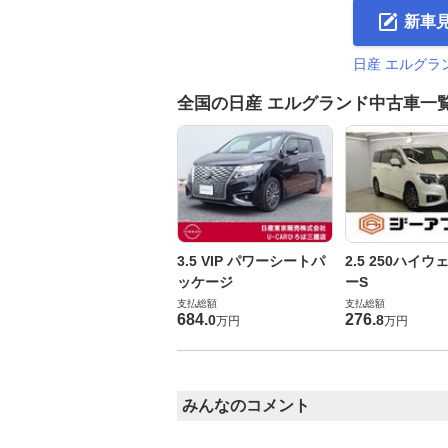
新車
日産 エルグラ
全国の日産 エルグランド中古車一
3.5 VIP パワーシートパ
2.5 250ハイ
ッケージ
ーS
支払総額
支払総額
684
.
276
.
0
8
万円
万円
みんなのコメント