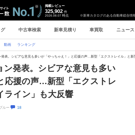
掲載レビュー
325,902
件
時点
※新車カタログのある自動車総合情報
2026.08.07
ログ
中古車検索
新車見積り
車買取
ニュース
動画
ランキング
ン発表。シビアな意見も多いが「やっちゃえ！」と応援の声…新型「エクストレイル」と新
ョン発表。シビアな意見も多い
と応援の声…新型「エクストレ
イライン」も大反響
クブルー
18