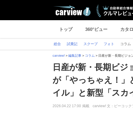
トップ
360°ビュー
カタ
総合
試乗記
スクープ
フォト
コラム
carview!
>
編集記事
>
コラム
>
日産が新・長期ビジョ
日産が新・長期ビジ
が「やっちゃえ！」
イル」と新型「スカ
2026.04.22 17:00
掲載
carview! 文：ピーコッ