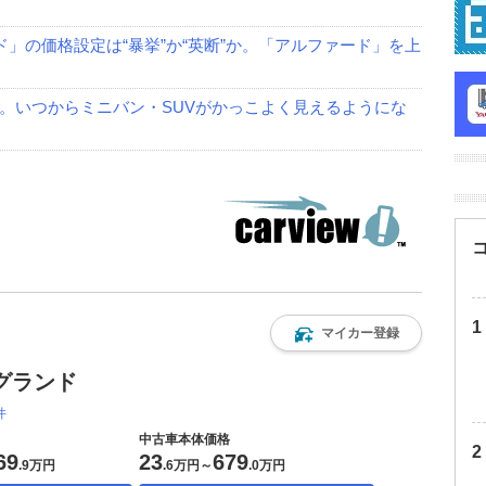
ド」の価格設定は“暴挙”か“英断”か。「アルファード」を上
。いつからミニバン・SUVがかっこよく見えるようにな
マイカー登録
グランド
件
中古車本体価格
69
23
679
.
9万円
.
6万円
～
.
0万円