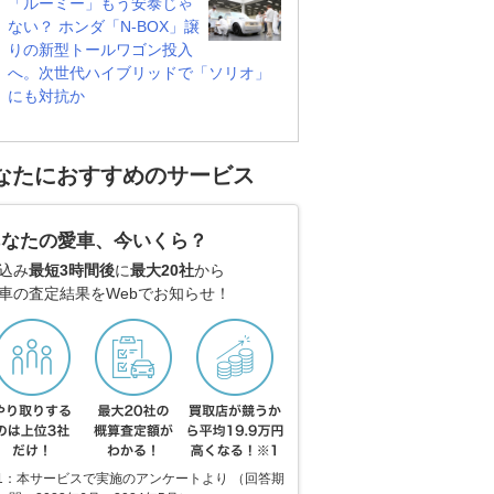
「ルーミー」もう安泰じゃ
ない？ ホンダ「N-BOX」譲
りの新型トールワゴン投入
へ。次世代ハイブリッドで「ソリオ」
にも対抗か
なたにおすすめのサービス
あなたの愛車、今いくら？
込み
最短3時間後
に
最大20社
から
車の査定結果をWebでお知らせ！
1：本サービスで実施のアンケートより （回答期