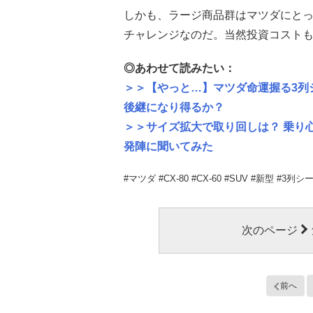
しかも、ラージ商品群はマツダにと
チャレンジなのだ。当然投資コスト
◎あわせて読みたい：
＞＞【やっと…】マツダ命運握る3列シー
後継になり得るか？
＞＞サイズ拡大で取り回しは？ 乗り心
発陣に聞いてみた
#マツダ #CX-80 #CX-60 #SUV #新型 #3列シ
次のページ
前へ