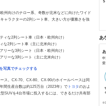
や欧州向けのナロー系、奇数が北米などに向けたワイド
キャラクターの2列シート車、大きい方が優雅さを強
あ
ーティな2列シート車（日本・欧州向け）
ティな2列シート車（主に北米向け）
ュアリーな3列シート（日本・欧州向け）
ュアリーな3列シート（主に北米向け）
申
愛
違いを写真でチェックする
。CX-70、CX-80、CX-90のホイールベースは同
年間生産台数は約125万台（2023年）で
トヨタ
のおよ
大型SUVを4台市場に投入するには、できるだけ共有部
※