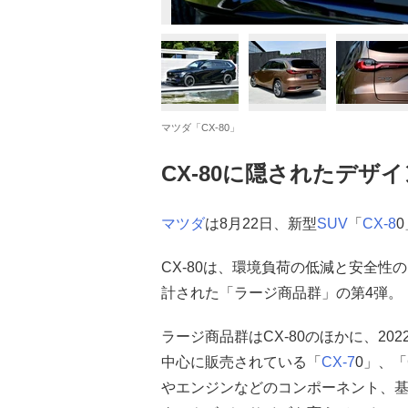
マツダ「CX-80」
CX-80に隠されたデザ
マツダ
は8月22日、新型
SUV
「
CX-8
CX-80は、環境負荷の低減と安全
計された「ラージ商品群」の第4弾。
ラージ商品群はCX-80のほかに、20
中心に販売されている「
CX-7
0」、「
やエンジンなどのコンポーネント、