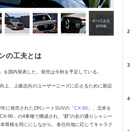
すべてみる
全50枚
インの工夫とは
0」を国内発表した。発売は今秋を予定している。
性の向上、上級志向のユーザーニーズに応えるために新設
22年に発売された2列シートSUVの「
CX-60
」、北米を
CX-90」の4車種で構成され、“群”の名の通りシャシー
基本骨格を同じにしながら、各仕向地に応じてキャラク