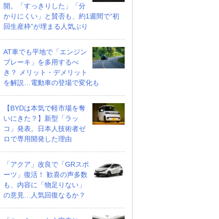
開。「すっきりした」「分
かりにくい」と賛否も、約1週間で“初
回生産枠”が埋まる人気ぶり
AT車でも平地で「エンジン
ブレーキ」を多用するべ
き？ メリット・デメリット
を解説…電動車の登場で変化も
【BYDは本気で軽市場を奪
いにきた？】新型「ラッ
コ」発表。日本人技術者ゼ
ロで専用開発した理由
「アクア」改良で「GRスポ
ーツ」復活！ 歓喜の声多数
も、内容に「物足りない」
の意見…人気回復なるか？