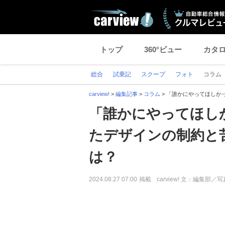
トップ
360°ビュー
カタ
総合
試乗記
スクープ
フォト
コラム
carview!
>
編集記事
>
コラム
>
「誰かにやってほしかっ
「誰かにやってほしか
たデザインの制約と
は？
2024.08.27 07:00
掲載
carview! 文：編集部