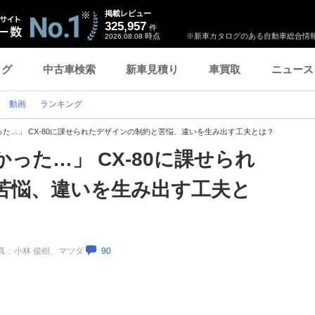
掲載レビュー
325,957
件
時点
※新車カタログのある自動車総合情報
2026.08.08
ログ
中古車検索
新車見積り
車買取
ニュース
動画
ランキング
た…」 CX-80に課せられたデザインの制約と苦悩、違いを生み出す工夫とは？
った…」 CX-80に課せられ
苦悩、違いを生み出す工夫と
／写真：小林 俊樹、マツダ
90