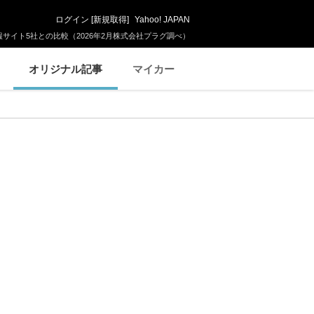
ログイン
[
新規取得
]
Yahoo! JAPAN
サイト5社との比較（2026年2月株式会社プラグ調べ）
オリジナル記事
マイカー