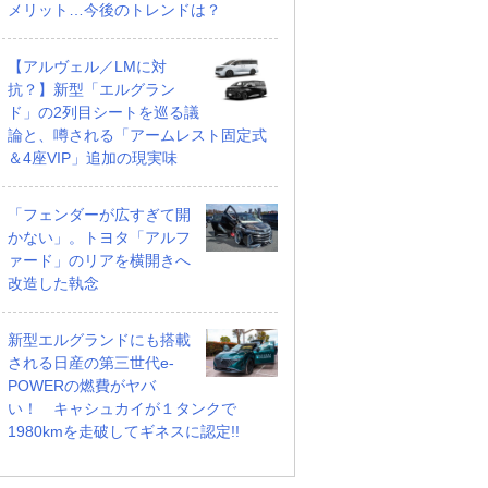
メリット…今後のトレンドは？
【アルヴェル／LMに対
抗？】新型「エルグラン
ド」の2列目シートを巡る議
論と、噂される「アームレスト固定式
＆4座VIP」追加の現実味
「フェンダーが広すぎて開
かない」。トヨタ「アルフ
ァード」のリアを横開きへ
改造した執念
新型エルグランドにも搭載
される日産の第三世代e-
POWERの燃費がヤバ
い！ キャシュカイが１タンクで
1980kmを走破してギネスに認定!!