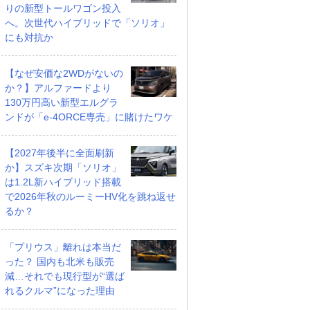
りの新型トールワゴン投入
へ。次世代ハイブリッドで「ソリオ」
にも対抗か
【なぜ安価な2WDがないの
か？】アルファードより
130万円高い新型エルグラ
ンドが「e-4ORCE専売」に賭けたワケ
【2027年後半に全面刷新
か】スズキ次期「ソリオ」
は1.2L新ハイブリッド搭載
で2026年秋のルーミーHV化を跳ね返せ
るか？
「プリウス」離れは本当だ
った？ 国内も北米も販売
減…それでも現行型が“選ば
れるクルマ”になった理由