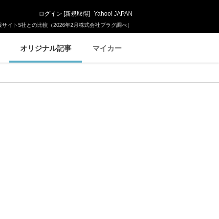
ログイン
[
新規取得
]
Yahoo! JAPAN
サイト5社との比較（2026年2月株式会社プラグ調べ）
オリジナル記事
マイカー