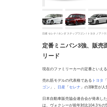
日産 セレナ / ホンダ ステップワゴン / トヨタ ノア / 
定番ミニバン3強、販売
リード
現在のファミリーカーの定番といえ
売れ筋モデルの代表格である
トヨタ
ゴン
」、
日産
「
セレナ
」の3陣営が人
日本自動車販売協会連合会が発表した
は、ヴォクシーが前年対比104.3％の5