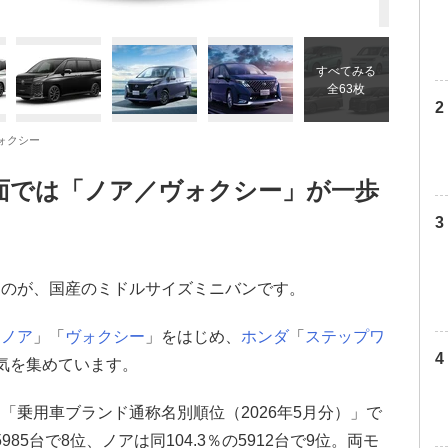
すべてみる
全63枚
ヴォクシー
面では「ノア／ヴォクシー」が一歩
るのが、国産のミドルサイズミニバンです。
「
ノア
」「
ヴォクシー
」をはじめ、
ホンダ
「
ステップワ
気を集めています。
「乗用車ブランド通称名別順位（2026年5月分）」で
985台で8位、ノアは同104.3％の5912台で9位。両モ