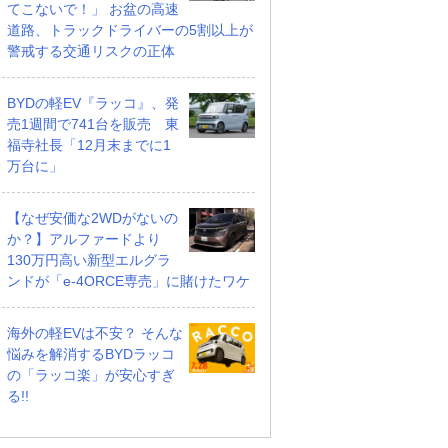
てこないで！」 お盆の高速
道路、トラックドライバーの5割以上が
警戒する交通リスクの正体
BYDの軽EV『ラッコ』、発
売1週間で741台を販売 東
福寺社長「12月末までに1
万台に」
【なぜ安価な2WDがないの
か？】アルファードより
130万円高い新型エルグラ
ンドが「e-4ORCE専売」に賭けたワケ
海外の軽EVは不安？ そんな
悩みを解消するBYDラッコ
の「ラッコ楽」が安心すぎ
る!!