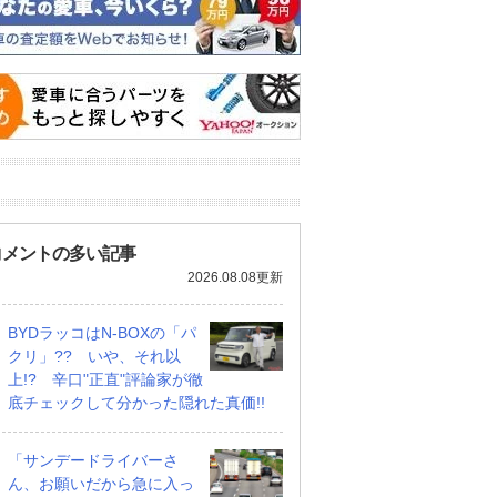
コメントの多い記事
2026.08.08更新
BYDラッコはN-BOXの「パ
クリ」?? いや、それ以
上!? 辛口"正直"評論家が徹
底チェックして分かった隠れた真価!!
「サンデードライバーさ
ん、お願いだから急に入っ