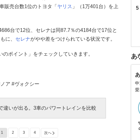
録車販売台数1位のトヨタ「
ヤリス
」（1万401台）を上
86台で12位、セレナは同87.7％の4184台で17位と
ともに、
セレナ
がやや差をつけられている状況です。
いのポイント」をチェックしていきます。
あ
申
#ノア #ヴォクシー
愛
費で違いが出る。3車のパワートレインを比較
1
2
3
4
次へ