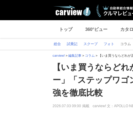
トップ
360°ビュー
カタ
総合
試乗記
スクープ
フォト
コラム
carview!
>
編集記事
>
コラム
>
【いま買うならどれが
【いま買うならどれ
ー」「ステップワゴ
強を徹底比較
2026.07.03 09:00
掲載
carview! 文：APOLLO 