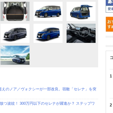
超えのノア／ヴォクシーが一部改良。宿敵「セレナ」を突
つ波紋！ 300万円以下のセレナが躍進か？ ステップワ