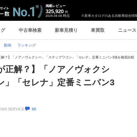
掲載レビュー
325,920
件
時点
※新車カタログのある自動車総合情報
2026.08.08
ログ
中古車検索
新車見積り
車買取
ニュース
動画
ランキング
正解？】「ノア／ヴォクシー」「ステップワゴン」「セレナ」定番ミニバン3強を徹底比較
が正解？】「ノア／ヴォクシ
ン」「セレナ」定番ミニバン3
NEWS SERVICE
68