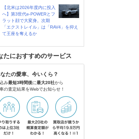
【北米は2026年度内に投入
へ】第3世代e-POWERとフ
ラット顔で大変身。次期
「エクストレイル」は「RAV4」を抑え
て王座を奪えるか
なたにおすすめのサービス
あなたの愛車、今いくら？
込み
最短3時間後
に
最大20社
から
車の査定結果をWebでお知らせ！