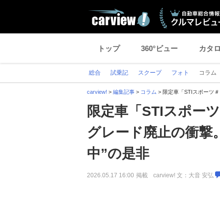
トップ
360°ビュー
カタ
総合
試乗記
スクープ
フォト
コラム
carview!
>
編集記事
>
コラム
>
限定車「STIスポーツ
限定車「STIスポー
グレード廃止の衝撃
中”の是非
2026.05.17 16:00
掲載
carview! 文：大音 安弘