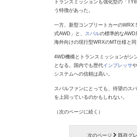
トランスミッションも強化型の「TY
う特徴があった。
一方、新型コンプリートカーのWRX 
式AWD」と、
スバル
の標準的なAWD
海外向けの現行型WRXのMT仕様と
4WD機構とトランスミッションがシ
となる。国内でも歴代
インプレッサ
システムへの信頼は高い。
スバルファンにとっても、待望のスバ
を上回っているのかもしれない。
（次のページに続く）
次のページ
既存グレ