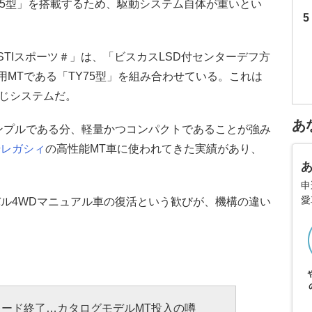
85型」を搭載するため、駆動システム自体が重いとい
STIスポーツ＃」は、「ビスカスLSD付センターデフ方
用MTである「TY75型」を組み合わせている。これは
同じシステムだ。
あ
ンプルである分、軽量かつコンパクトであることが強み
や
レガシィ
の高性能MT車に使われてきた実績があり、
申
愛
ル4WDマニュアル車の復活という歓びが、機構の違い
ード終了…カタログモデルMT投入の噂