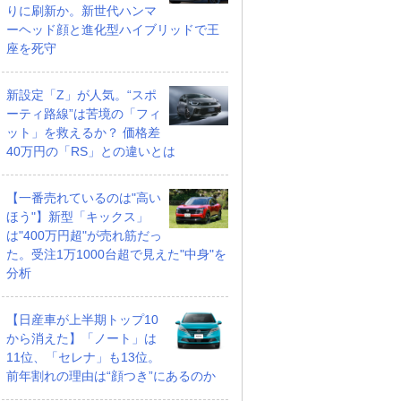
りに刷新か。新世代ハンマ
ーヘッド顔と進化型ハイブリッドで王
座を死守
新設定「Z」が人気。“スポ
ーティ路線”は苦境の「フィ
ット」を救えるか？ 価格差
40万円の「RS」との違いとは
【一番売れているのは"高い
ほう"】新型「キックス」
は"400万円超"が売れ筋だっ
た。受注1万1000台超で見えた"中身"を
分析
【日産車が上半期トップ10
から消えた】「ノート」は
11位、「セレナ」も13位。
前年割れの理由は“顔つき”にあるのか