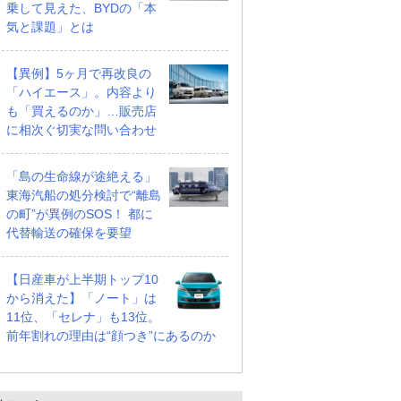
乗して見えた、BYDの「本
気と課題」とは
【異例】5ヶ月で再改良の
「ハイエース」。内容より
も「買えるのか」…販売店
に相次ぐ切実な問い合わせ
「島の生命線が途絶える」
東海汽船の処分検討で“離島
の町”が異例のSOS！ 都に
代替輸送の確保を要望
【日産車が上半期トップ10
から消えた】「ノート」は
11位、「セレナ」も13位。
前年割れの理由は“顔つき”にあるのか