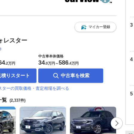
マイカー登録
ォレスター
件
中古車本体価格
64
34
586
.
2万円
.
0万円
～
.
4万円
見積りスタート
中古車を検索
レスターの買取価格・査定相場を調べる
一覧
(2,337件)