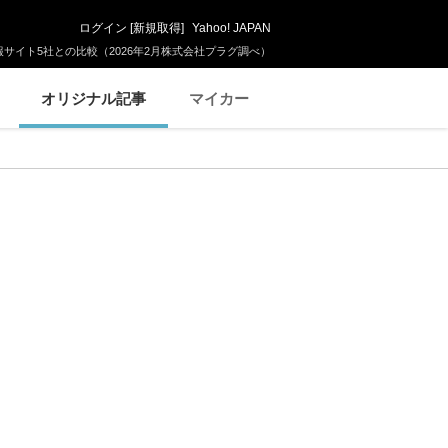
ログイン
[
新規取得
]
Yahoo! JAPAN
サイト5社との比較（2026年2月株式会社プラグ調べ）
オリジナル記事
マイカー