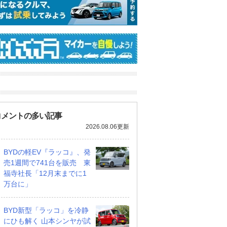
コメントの多い記事
2026.08.06更新
BYDの軽EV『ラッコ』、発
売1週間で741台を販売 東
福寺社長「12月末までに1
万台に」
BYD新型「ラッコ」を冷静
にひも解く 山本シンヤが試