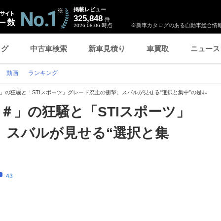
掲載レビュー
325,848
件
時点
※新車カタログのある自動車総合情報
2026.08.06
ログ
中古車検索
新車見積り
車買取
ニュース
動画
ランキング
＃」の狂騒と「STIスポーツ」グレード廃止の衝撃。スバルが見せる“選択と集中”の是非
ツ＃」の狂騒と「STIスポーツ」
。スバルが見せる“選択と集
43