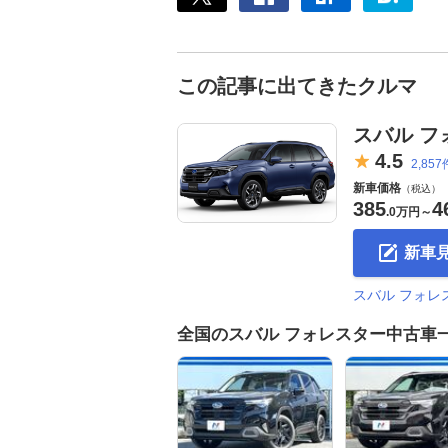
この記事に出てきたクルマ
スバル フ
4.
5
2,857
新車価格
（税込）
385
4
.
0万円
～
新車
スバル フォ
全国のスバル フォレスター中古車