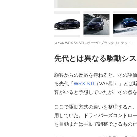
スバル WRX S4 STIスポーツR ブラックリミテッドⅡ
先代とは異なる駆動シス
顧客からの反応を尋ねると、その評価
る先代「
WRX STI
（VAB型）」とは
客がいると予想していたが、その点
ここで駆動方式の違いを整理すると、先
用していた。ドライバーズコントロー
を自動または手動で調整できるもの