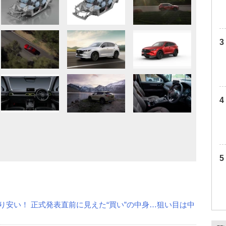
より安い！ 正式発表直前に見えた“買い”の中身…狙い目は中