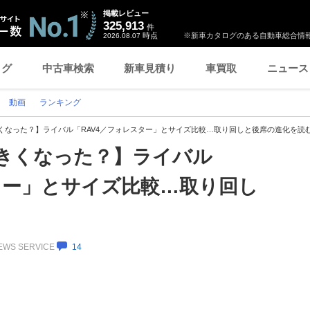
掲載レビュー
325,913
件
時点
※新車カタログのある自動車総合情報
2026.08.07
ログ
中古車検索
新車見積り
車買取
ニュース
動画
ランキング
きくなった？】ライバル「RAV4／フォレスター」とサイズ比較…取り回しと後席の進化を読
大きくなった？】ライバル
ター」とサイズ比較…取り回し
NEWS SERVICE
14