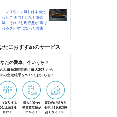
「プリウス」離れは本当だ
った？ 国内も北米も販売
減…それでも現行型が“選ば
れるクルマ”になった理由
なたにおすすめのサービス
あなたの愛車、今いくら？
込み
最短3時間後
に
最大20社
から
車の査定結果をWebでお知らせ！