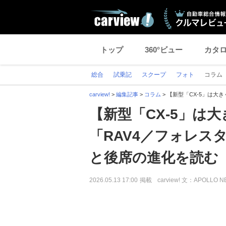
トップ
360°ビュー
カタ
総合
試乗記
スクープ
フォト
コラム
carview!
>
編集記事
>
コラム
>
【新型「CX-5」は大
【新型「CX-5」は
「RAV4／フォレス
と後席の進化を読む
2026.05.13 17:00
掲載
carview! 文：APOLLO 