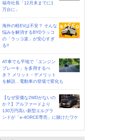
福寺社長「12月末までに1
万台に」
海外の軽EVは不安？ そんな
悩みを解消するBYDラッコ
の「ラッコ楽」が安心すぎ
る!!
AT車でも平地で「エンジン
ブレーキ」を多用するべ
き？ メリット・デメリット
を解説…電動車の登場で変化も
【なぜ安価な2WDがないの
か？】アルファードより
130万円高い新型エルグラ
ンドが「e-4ORCE専売」に賭けたワケ