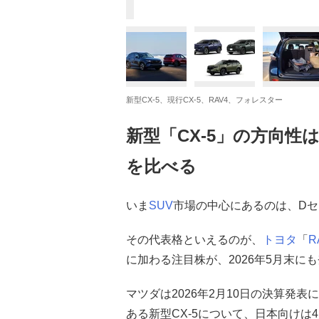
新型CX-5、現行CX-5、RAV4、フォレスター
新型「CX-5」の方向性
を比べる
いま
SUV
市場の中心にあるのは、Dセ
その代表格といえるのが、
トヨタ
「
R
に加わる注目株が、2026年5月末に
マツダは2026年2月10日の決算発
ある新型CX-5について、日本向け