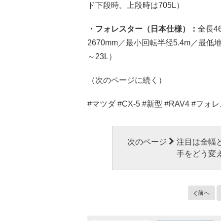
ド下段時。上段時は705L）
・フォレスター（日本仕様）：
全長4
2670mm／最小回転半径5.4m／最低
～23L）
（次のページに続く）
#マツダ #CX-5 #新型 #RAV4 #フォ
次のページ
注目は全幅と
手をどう変
前へ