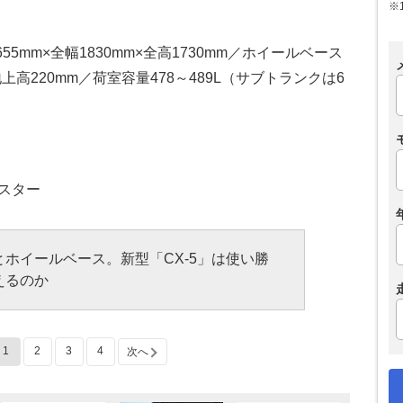
※
655mm×全幅1830mm×全高1730mm／ホイールベース
地上高220mm／荷室容量478～489L（サブトランクは6
レスター
ホイールベース。新型「CX-5」は使い勝
えるのか
1
2
3
4
次へ