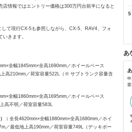
売店情報ではエントリー価格は300万円台前半になると
して現行CX-5も参照しながら、CX-5、RAV4、フォ
ていきます。
あ
5mm×全幅1845mm×全高1690mm／ホイールベース
地上高210mm／荷室容量522L（※ サブトランク容量含
申
愛
0mm×全幅1860mm×全高1695mm／ホイールベース
上高不明／荷室容量583L
ー）：
全長4620mm×全幅1880mm×全高1680mm／ホイ
7m／最低地上高190mm／荷室容量749L（デッキボー