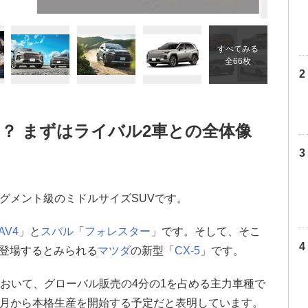
すべてみる
全66枚
は？ まずはライバル2車との全体像
グメント級のミドルサイズSUVです。
AV4
」と
スバル
「
フォレスター
」です。そして、そこ
も登場するとみられる
マツダ
の新型「
CX-5
」です。
表において、グローバル販売の4分の1を占める主力車種で
は4月から本格生産を開始する予定だと表明しています。