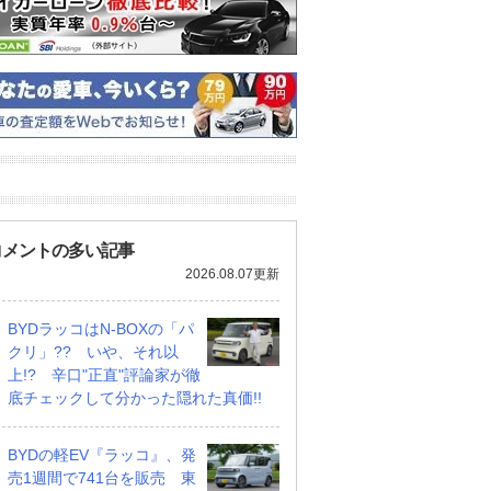
コメントの多い記事
2026.08.07更新
BYDラッコはN-BOXの「パ
クリ」?? いや、それ以
上!? 辛口"正直"評論家が徹
底チェックして分かった隠れた真価!!
BYDの軽EV『ラッコ』、発
売1週間で741台を販売 東