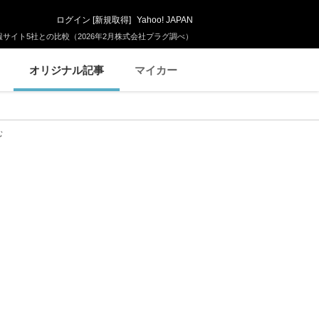
ログイン
[
新規取得
]
Yahoo! JAPAN
サイト5社との比較（2026年2月株式会社プラグ調べ）
オリジナル記事
マイカー
む