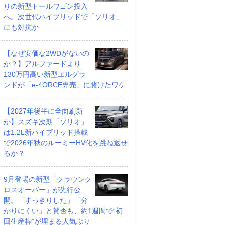
りの新型トールワゴン投入
へ。次世代ハイブリッドで「ソリオ」
にも対抗か
【なぜ安価な2WDがないの
か？】アルファードより
130万円高い新型エルグラ
ンドが「e-4ORCE専売」に賭けたワケ
【2027年後半に全面刷新
か】スズキ次期「ソリオ」
は1.2L新ハイブリッド搭載
で2026年秋のルーミーHV化を跳ね返せ
るか？
9月登場の新型「クラウンク
ロスオーバー」が先行公
開。「すっきりした」「分
かりにくい」と賛否も、約1週間で“初
回生産枠”が埋まる人気ぶり