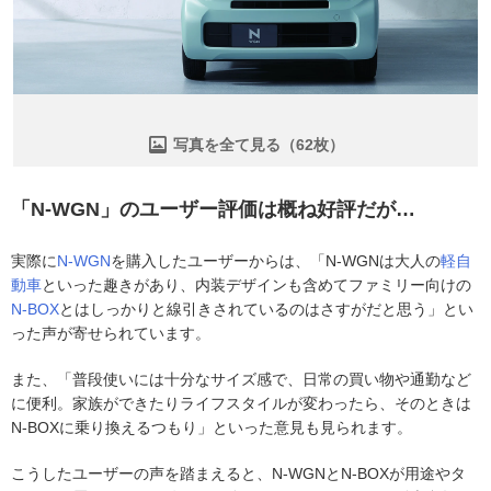
写真を全て見る（62枚）
「N-WGN」のユーザー評価は概ね好評だが…
実際に
N-WGN
を購入したユーザーからは、「N-WGNは大人の
軽自
動車
といった趣きがあり、内装デザインも含めてファミリー向けの
N-BOX
とはしっかりと線引きされているのはさすがだと思う」とい
った声が寄せられています。
また、「普段使いには十分なサイズ感で、日常の買い物や通勤など
に便利。家族ができたりライフスタイルが変わったら、そのときは
N-BOXに乗り換えるつもり」といった意見も見られます。
こうしたユーザーの声を踏まえると、N-WGNとN-BOXが用途やタ