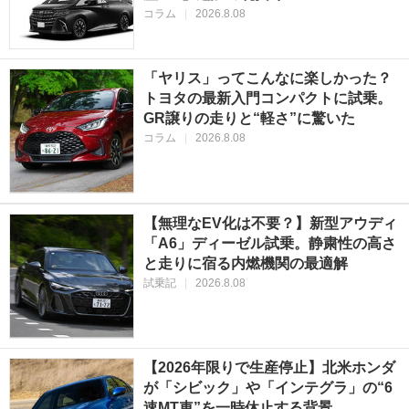
コラム
|
2026.8.08
「ヤリス」ってこんなに楽しかった？
トヨタの最新入門コンパクトに試乗。
GR譲りの走りと“軽さ”に驚いた
コラム
|
2026.8.08
【無理なEV化は不要？】新型アウディ
「A6」ディーゼル試乗。静粛性の高さ
と走りに宿る内燃機関の最適解
試乗記
|
2026.8.08
【2026年限りで生産停止】北米ホンダ
が「シビック」や「インテグラ」の“6
速MT車”を一時休止する背景