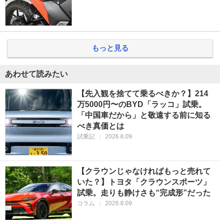
もっと見る
あわせて読みたい
【先入観を捨てて乗るべきか？】214
万5000円〜のBYD「ラッコ」試乗。
「中国車だから」と敬遠する前に知る
べき真価とは
試乗記
|
2026.8.09
【クラウンじゃなければもっと売れて
いた？】トヨタ「クラウンスポーツ」
試乗。走りも静けさも“完成形”だった
コラム
|
2026.8.09