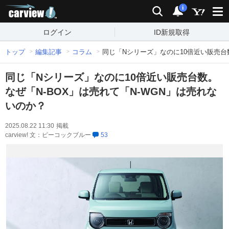
carview!
検索
通知
i
ログイン
ID新規取得
トップ
編集記事
コラム
同じ「Nシリーズ」なのに10倍近い販売台数
同じ「Nシリーズ」なのに10倍近い販売台数。
なぜ「N-BOX」は売れて「N-WGN」は売れな
いのか？
2025.08.22 11:30
掲載
carview! 文：ピーコックブルー
53