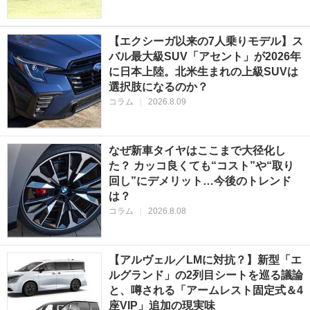
【エクシーガ以来の7人乗りモデル】ス
バル最大級SUV「アセント」が2026年
に日本上陸。北米生まれの上級SUVは
選択肢になるのか？
コラム
|
2026.8.09
なぜ新車タイヤはここまで大径化し
た？ カッコ良くても“コスト”や“取り
回し”にデメリット…今後のトレンド
は？
コラム
|
2026.8.08
【アルヴェル／LMに対抗？】新型「エ
ルグランド」の2列目シートを巡る議論
と、噂される「アームレスト固定式＆4
座VIP」追加の現実味