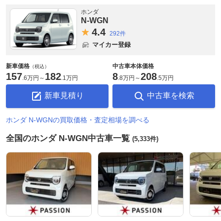
ホンダ
N-WGN
4.
4
292件
マイカー登録
新車価格
中古車本体価格
（税込）
157
182
8
208
.
6万円
～
.
1万円
.
8万円
～
.
5万円
新車見積り
中古車を検索
ホンダ N-WGNの買取価格・査定相場を調べる
全国のホンダ N-WGN中古車一覧
(5,333件)