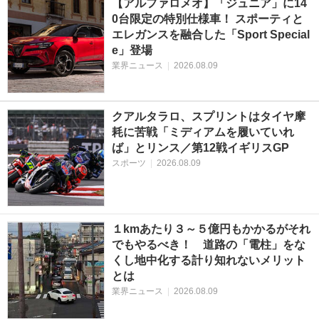
【アルファロメオ】「ジュニア」に14
0台限定の特別仕様車！ スポーティと
エレガンスを融合した「Sport Special
e」登場
業界ニュース
|
2026.08.09
クアルタラロ、スプリントはタイヤ摩
耗に苦戦「ミディアムを履いていれ
ば」とリンス／第12戦イギリスGP
スポーツ
|
2026.08.09
１kmあたり３～５億円もかかるがそれ
でもやるべき！ 道路の「電柱」をな
くし地中化する計り知れないメリット
とは
業界ニュース
|
2026.08.09