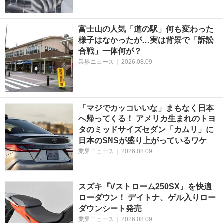
富士山の人気「道の駅」何も変わった
様子はなかったが…実は背景で「訴訟
合戦」一体何が？
業界ニュース
|
2026.08.09
「マジでカッコいいな」まもなく日本
へ帰ってくる！ アメリカ生まれのトヨ
タのミッドサイズセダン「カムリ」に
日本のSNSが盛り上がっているワケ
業界ニュース
|
2026.08.09
スズキ『Vストローム250SX』を快適
ローダウン！ デイトナ、ゲル入りロー
ダウンシート発売
業界ニュース
|
2026.08.09