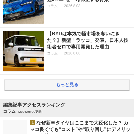
コラム
|
2026.8.08
【BYDは本気で軽市場を奪いにき
た？】新型「ラッコ」発表。日本人技
術者ゼロで専用開発した理由
コラム
|
2026.8.08
もっと見る
編集記事アクセスランキング
コラム
(2026/08/09更新)
1
なぜ新車タイヤはここまで大径化した？ カ
ッコ良くても“コスト”や“取り回し”にデメリッ