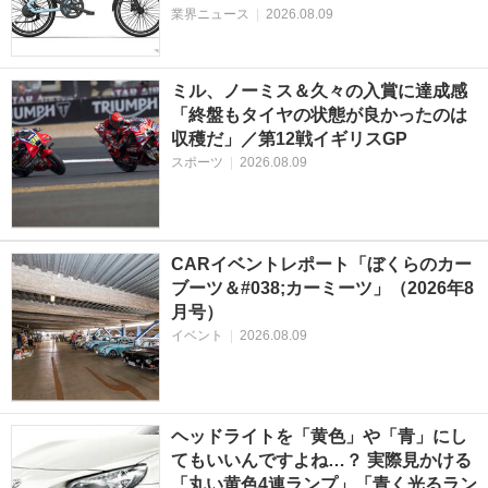
業界ニュース
|
2026.08.09
ミル、ノーミス＆久々の入賞に達成感
「終盤もタイヤの状態が良かったのは
収穫だ」／第12戦イギリスGP
スポーツ
|
2026.08.09
CARイベントレポート「ぼくらのカー
ブーツ＆#038;カーミーツ」（2026年8
月号）
イベント
|
2026.08.09
ヘッドライトを「黄色」や「青」にし
てもいいんですよね…？ 実際見かける
「丸い黄色4連ランプ」「青く光るラン