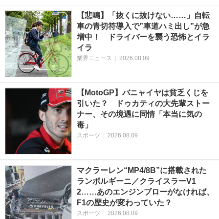
【悲鳴】「抜くに抜けない……」自転
車の青切符導入で”車道ハミ出し”が急
増中！ ドライバーを襲う恐怖とイラ
イラ
業界ニュース
|
2026.08.09
【MotoGP】バニャイヤは貧乏くじを
引いた？ ドゥカティの大先輩ストー
ナー、その境遇に同情「本当に気の
毒」
スポーツ
|
2026.08.09
マクラーレン“MP4/8B”に搭載された
ランボルギーニ／クライスラーV1
2……あのエンジンブローがなければ、
F1の歴史が変わっていた？
スポーツ
|
2026.08.09