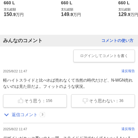
660 L
660 L
660 L
支払総額
支払総額
支払総額
150
149
129
.
9
.
9
.
9
万円
万円
万
みんなのコメント
コメントの使い方
ログイン
してコメントを書く
違反報告
2025/8/22 11:47
軽ハイトスライドと比べれば売れなくて当然の時代だけど、N-WGN売れ
ないのは見た目だよ。フィットのような状況。
そう思う：
そう思わない：
156
36
返信コメント
3
違反報告
2025/8/22 11:47