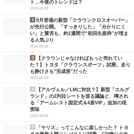
ト…今後のトレンドは？
2026.08.08
2
9月登場の新型「クラウンクロスオーバー」
が先行公開。「すっきりした」「分かりにく
い」と賛否も、約1週間で“初回生産枠”が埋ま
る人気ぶり
2026.08.06
3
【クラウンじゃなければもっと売れてい
た？】トヨタ「クラウンスポーツ」試乗。走り
も静けさも“完成形”だった
2026.08.09
4
【アルヴェル／LMに対抗？】新型「エルグ
ランド」の2列目シートを巡る議論と、噂され
る「アームレスト固定式＆4座VIP」追加の現
実味
2026.08.08
5
「ヤリス」ってこんなに楽しかった？ トヨ