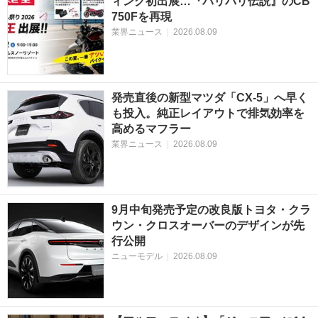
ィング初出展…『バリバリ伝説』のCB
750Fを再現
業界ニュース
|
2026.08.09
発売直後の新型マツダ「CX-5」へ早く
も投入。純正レイアウトで排気効率を
高めるマフラー
業界ニュース
|
2026.08.09
9月中旬発売予定の改良版トヨタ・クラ
ウン・クロスオーバーのデザインが先
行公開
ニューモデル
|
2026.08.09