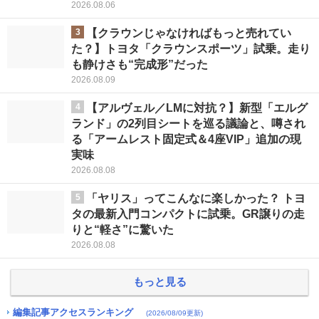
2026.08.06
3
【クラウンじゃなければもっと売れてい
た？】トヨタ「クラウンスポーツ」試乗。走り
も静けさも“完成形”だった
2026.08.09
4
【アルヴェル／LMに対抗？】新型「エルグ
ランド」の2列目シートを巡る議論と、噂され
る「アームレスト固定式＆4座VIP」追加の現
実味
2026.08.08
5
「ヤリス」ってこんなに楽しかった？ トヨ
タの最新入門コンパクトに試乗。GR譲りの走
りと“軽さ”に驚いた
2026.08.08
もっと見る
編集記事アクセスランキング
(2026/08/09更新)