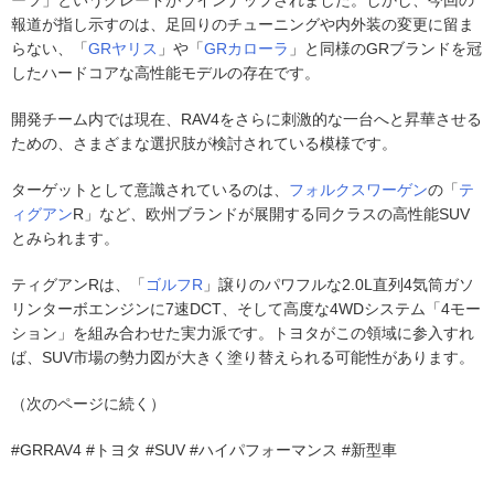
報道が指し示すのは、足回りのチューニングや内外装の変更に留ま
らない、「
GRヤリス
」や「
GRカローラ
」と同様のGRブランドを冠
したハードコアな高性能モデルの存在です。
開発チーム内では現在、RAV4をさらに刺激的な一台へと昇華させる
ための、さまざまな選択肢が検討されている模様です。
ターゲットとして意識されているのは、
フォルクスワーゲン
の「
テ
ィグアン
R」など、欧州ブランドが展開する同クラスの高性能SUV
とみられます。
ティグアンRは、「
ゴルフR
」譲りのパワフルな2.0L直列4気筒ガソ
リンターボエンジンに7速DCT、そして高度な4WDシステム「4モー
ション」を組み合わせた実力派です。トヨタがこの領域に参入すれ
ば、SUV市場の勢力図が大きく塗り替えられる可能性があります。
（次のページに続く）
#GRRAV4 #トヨタ #SUV #ハイパフォーマンス #新型車