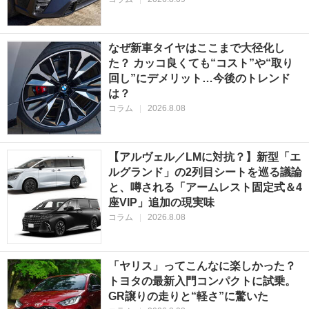
なぜ新車タイヤはここまで大径化し
た？ カッコ良くても“コスト”や“取り
回し”にデメリット…今後のトレンド
は？
コラム
|
2026.8.08
【アルヴェル／LMに対抗？】新型「エ
ルグランド」の2列目シートを巡る議論
と、噂される「アームレスト固定式＆4
座VIP」追加の現実味
コラム
|
2026.8.08
「ヤリス」ってこんなに楽しかった？
トヨタの最新入門コンパクトに試乗。
GR譲りの走りと“軽さ”に驚いた