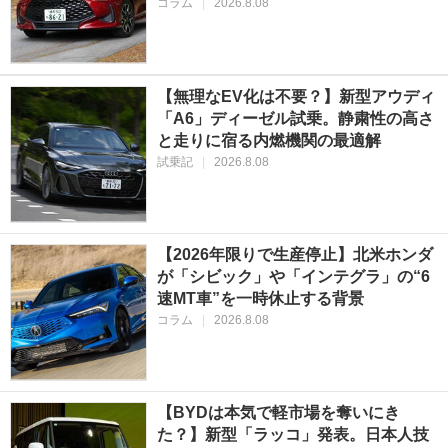
コラム
|
2026.8.08
【無理なEV化は不要？】新型アウディ
「A6」ディーゼル試乗。静粛性の高さ
と走りに宿る内燃機関の最適解
試乗記
|
2026.8.08
【2026年限りで生産停止】北米ホンダ
が「シビック」や「インテグラ」の“6
速MT車”を一時休止する背景
コラム
|
2026.8.08
【BYDは本気で軽市場を奪いにき
た？】新型「ラッコ」発表。日本人技