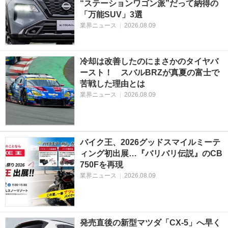
“ステーションワゴン派”だって納得の
「万能SUV」3選
業界ニュース
|
2026.08.09
冷却は改善したのにまさかのタイヤバ
ースト！ スバルBRZが真夏の富士で
苦戦した理由とは
業界ニュース
|
2026.08.09
バイク王、2026グッドスマイルミーテ
ィング初出展…『バリバリ伝説』のCB
750Fを再現
業界ニュース
|
2026.08.09
発売直後の新型マツダ「CX-5」へ早く