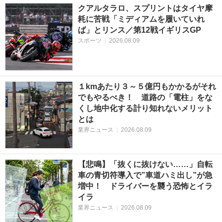
クアルタラロ、スプリントはタイヤ摩
耗に苦戦「ミディアムを履いていれ
ば」とリンス／第12戦イギリスGP
スポーツ
|
2026.08.09
１kmあたり３～５億円もかかるがそれ
でもやるべき！ 道路の「電柱」をな
くし地中化する計り知れないメリット
とは
業界ニュース
|
2026.08.09
【悲鳴】「抜くに抜けない……」自転
車の青切符導入で”車道ハミ出し”が急
増中！ ドライバーを襲う恐怖とイラ
イラ
業界ニュース
|
2026.08.09