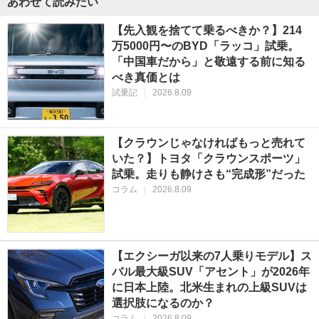
あわせて読みたい
【先入観を捨てて乗るべきか？】214
万5000円〜のBYD「ラッコ」試乗。
「中国車だから」と敬遠する前に知る
べき真価とは
試乗記
|
2026.8.09
【クラウンじゃなければもっと売れて
いた？】トヨタ「クラウンスポーツ」
試乗。走りも静けさも“完成形”だった
コラム
|
2026.8.09
【エクシーガ以来の7人乗りモデル】ス
バル最大級SUV「アセント」が2026年
に日本上陸。北米生まれの上級SUVは
選択肢になるのか？
コラム
|
2026.8.09