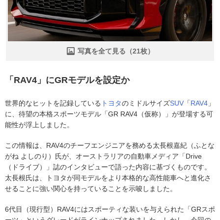
写真を全て見る（21枚）
「RAV4」にGRモデルを設定か
世界的なヒットを記録している
トヨタ
のミドルサイズ
SUV
「
RAV4
」
に、待望の本格スポーツモデル「GR RAV4（仮称）」が登場する可
能性が浮上しました。
この情報は、RAV4のチーフエンジニアを務める太長根嘉紀（ふとな
がね よしのり）氏が、オーストラリアの自動車メディア「Drive
（ドライブ）」誌のインタビューで語った内容に基づくものです。
太長根氏は、トヨタが同モデルをより本格的な高性能車へと進化さ
せることに強い関心を持っていることを示唆しました。
6代目（現行型）RAV4にはスポーティな装いを与えられた「GRスポ
ーツ」というグレードがラインナップされました。しかし、今回の