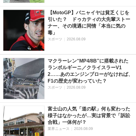
【MotoGP】バニャイヤは貧乏くじを
引いた？ ドゥカティの大先輩ストー
ナー、その境遇に同情「本当に気の
毒」
スポーツ
|
2026.08.09
マクラーレン“MP4/8B”に搭載された
ランボルギーニ／クライスラーV1
2……あのエンジンブローがなければ、
F1の歴史が変わっていた？
スポーツ
|
2026.08.09
富士山の人気「道の駅」何も変わった
様子はなかったが…実は背景で「訴訟
合戦」一体何が？
業界ニュース
|
2026.08.09