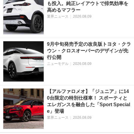
も投入。純正レイアウトで排気効率を
高めるマフラー
業界ニュース
|
2026.08.09
9月中旬発売予定の改良版トヨタ・クラ
ウン・クロスオーバーのデザインが先
行公開
ニューモデル
|
2026.08.09
【アルファロメオ】「ジュニア」に14
0台限定の特別仕様車！ スポーティと
エレガンスを融合した「Sport Special
e」登場
業界ニュース
|
2026.08.09