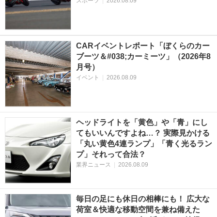
スポーツ
|
2026.08.09
CARイベントレポート「ぼくらのカー
ブーツ＆#038;カーミーツ」（2026年8
月号）
イベント
|
2026.08.09
ヘッドライトを「黄色」や「青」にし
てもいいんですよね…？ 実際見かける
「丸い黄色4連ランプ」「青く光るラン
プ」それって合法？
業界ニュース
|
2026.08.09
毎日の足にも休日の相棒にも！ 広大な
荷室＆快適な移動空間を兼ね備えた