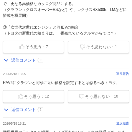
で、更なる高価格なカタログ商品にする。
（クラウン（クロスオーバーRSなど）や、レクサスRX500h、LMなどに
搭載を横展開）
③「次世代次世代エンジン」とPHEVの融合
（トヨタの新世代の始まりは、一番売れているクルマからでは？）
そう思う：
そう思わない：
7
1
返信コメント
0
違反報告
2026/5/18 13:55
RAV4にクラウンと同額に近い価格を設定するとは恐るべきトヨタ。
そう思う：
そう思わない：
12
10
返信コメント
2
違反報告
2026/5/18 18:21