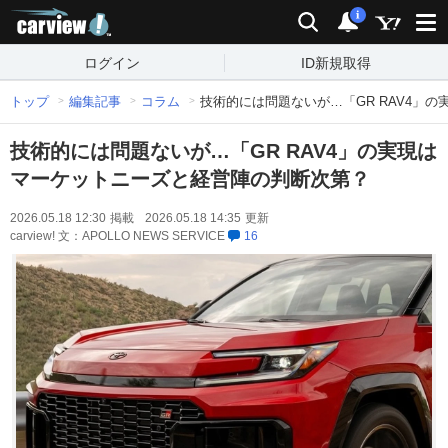
carview!
検索
通知
i
ログイン
ID新規取得
トップ
編集記事
コラム
技術的には問題ないが…「GR RAV4」
技術的には問題ないが…「GR RAV4」の実現は
マーケットニーズと経営陣の判断次第？
2026.05.18 12:30
掲載
2026.05.18 14:35
更新
carview! 文：APOLLO NEWS SERVICE
16