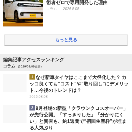
術者ゼロで専用開発した理由
コラム
|
2026.8.08
もっと見る
編集記事アクセスランキング
コラム
(2026/08/09更新)
1
なぜ新車タイヤはここまで大径化した？ カ
ッコ良くても“コスト”や“取り回し”にデメリッ
ト…今後のトレンドは？
2026.08.08
2
9月登場の新型「クラウンクロスオーバー」
が先行公開。「すっきりした」「分かりにく
い」と賛否も、約1週間で“初回生産枠”が埋ま
る人気ぶり