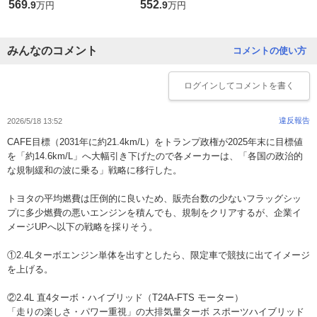
569
552
.
9
.
9
万円
万円
みんなのコメント
コメントの使い方
ログイン
してコメントを書く
違反報告
2026/5/18 13:52
CAFE目標（2031年に約21.4km/L）をトランプ政権が2025年末に目標値
を「約14.6km/L」へ大幅引き下げたので各メーカーは、「各国の政治的
な規制緩和の波に乗る」戦略に移行した。
トヨタの平均燃費は圧倒的に良いため、販売台数の少ないフラッグシッ
プに多少燃費の悪いエンジンを積んでも、規制をクリアするが、企業イ
メージUPへ以下の戦略を採りそう。
①2.4Lターボエンジン単体を出すとしたら、限定車で競技に出てイメージ
を上げる。
②2.4L 直4ターボ・ハイブリッド（T24A-FTS モーター）
「走りの楽しさ・パワー重視」の大排気量ターボ スポーツハイブリッド