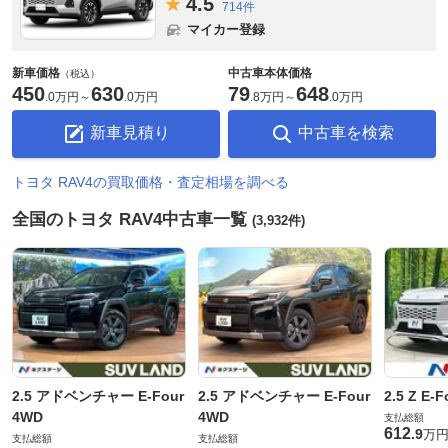
4.
5
714件
マイカー登録
新車価格
中古車本体価格
（税込）
450
630
79
648
.
0万円
～
.
0万円
.
8万円
～
.
0万円
新車見積り
中古車を検索
トヨタ RAV4の買取価格・査定相場を調べる
全国のトヨタ RAV4中古車一覧
(3,932件)
2.5 アドベンチャー E-Four
2.5 アドベンチャー E-Four
2.5 Z E-
4WD
4WD
支払総額
612
.
9
万
支払総額
支払総額