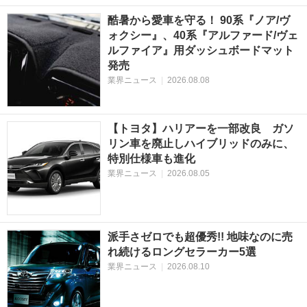
酷暑から愛車を守る！ 90系『ノア/ヴ
ォクシー』、40系『アルファード/ヴェ
ルファイア』用ダッシュボードマット
発売
業界ニュース
|
2026.08.08
【トヨタ】ハリアーを一部改良 ガソ
リン車を廃止しハイブリッドのみに、
特別仕様車も進化
業界ニュース
|
2026.08.05
派手さゼロでも超優秀!! 地味なのに売
れ続けるロングセラーカー5選
業界ニュース
|
2026.08.10