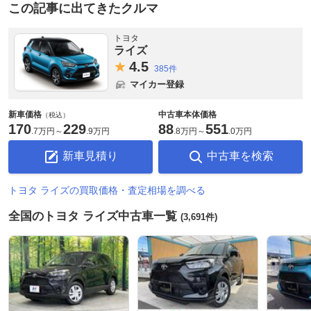
この記事に出てきたクルマ
トヨタ
ライズ
4.
5
385件
マイカー登録
新車価格
中古車本体価格
（税込）
170
229
88
551
.
7万円
～
.
9万円
.
8万円
～
.
0万円
新車見積り
中古車を検索
トヨタ ライズの買取価格・査定相場を調べる
全国のトヨタ ライズ中古車一覧
(3,691件)