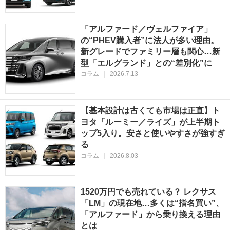
「アルファード／ヴェルファイア」
の“PHEV購入者”に法人が多い理由。
新グレードでファミリー層も関心…新
型「エルグランド」との“差別化”に
コラム
|
2026.7.13
【基本設計は古くても市場は正直】ト
ヨタ「ルーミー／ライズ」が上半期ト
ップ5入り。安さと使いやすさが強すぎ
る
コラム
|
2026.8.03
1520万円でも売れている？ レクサス
「LM」の現在地…多くは“指名買い”、
「アルファード」から乗り換える理由
とは