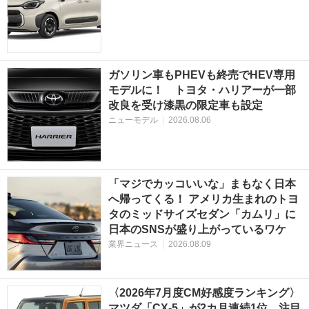
ガソリン車もPHEVも終売でHEV専用
モデルに！ トヨタ・ハリアーが一部
改良を受け漆黒の限定車も設定
ニューモデル
|
2026.08.06
「マジでカッコいいな」まもなく日本
へ帰ってくる！ アメリカ生まれのトヨ
タのミッドサイズセダン「カムリ」に
日本のSNSが盛り上がっているワケ
業界ニュース
|
2026.08.09
〈2026年7月度CM好感度ランキング〉
マツダ「CX-5」が2カ月連続1位 注目