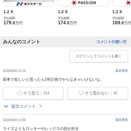
1.2 X
1.2 X
1.2 X
支払総額
支払総額
支払総額
179
174
169
.
9
.
9
.
9
万円
万円
万
みんなのコメント
コメントの使い方
ログイン
してコメントを書く
違反報告
2026/6/28 12:19
新車で欲しいと思ったら1年計画でやらなきゃいけないな。
そう思う：
そう思わない：
114
16
返信コメント
3
違反報告
2026/6/28 12:00
ライズよりもロッキーやレックスの顔が好き