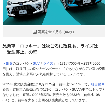
写真を全て見る（56枚）
兄弟車「ロッキー」は秋ごろに改良も、ライズは
「受注停止」の壁
トヨタ
のコンパクト
SUV
「
ライズ
」（171万7000円～233万8000
円）は、取り回しの良い5ナンバーサイズでありながら広い室内空間
を備え、登場以来高い人気を維持しているモデルです。
2025年度の販売台数は10万7275台（前年比157.4％）で、
軽自動車
を除く乗用車の販売台数では3位、コンパクトSUVの中ではトップと
なりました。直近の2026年5月の販売台数も9633台（前年比108.
6％）と、前年を大きく上回る販売実績となっています。