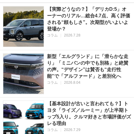
【実際どうなの？】「デリカD:5」オ
ーナーのリアル…総合4.7点、高く評価
される“頼もしさ”。次期型がいよいよ
登場か？
コラム
|
2026.7.28
新型「エルグランド」に「滑らかな走
り」「ミニバンの中でも別格」と絶賛
の声。“デザイン”は賛否も“走行性
能”で「アルファード」と差別化へ
コラム
|
2026.8.04
【基本設計が古いと言われても？】ト
ヨタ「ライズ／ルーミー」が上半期ト
ップ5入り。クルマ好きと市場評価がズ
レる理由
コラム
|
2026.7.29