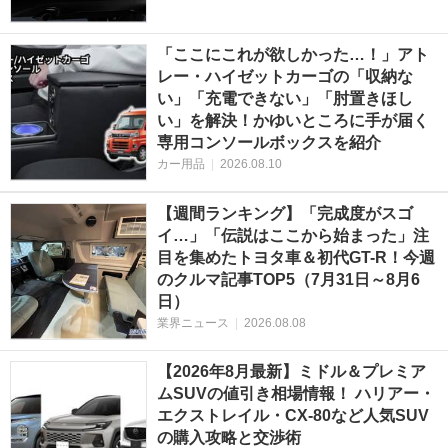
「ここにこれが欲しかった…！」アト
レー・ハイゼットカーゴの「収納な
い」「充電できない」「肘置きほし
い」を解決！かゆいところに手が届く
専用コンソールボックスを紹介
カー用品
|
2026.08.10
【週間ランキング】「完成度がスゴ
イ…」「伝説はここから始まった」注
目を集めたトヨタ車＆初代GT-R！今週
のクルマ記事TOP5（7月31日～8月6
日）
業界ニュース
|
2026.08.08
【2026年8月最新】ミドル＆プレミア
ムSUVの値引き相場情報！ ハリアー・
エクストレイル・CX-80など人気SUV
の購入攻略と交渉術