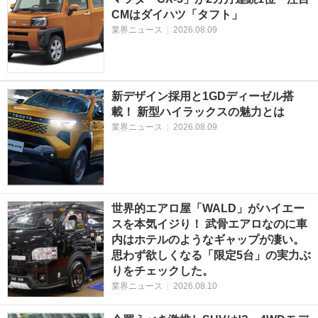
CMはダイハツ「タフト」
業界ニュース
|
2026.08.09
新デザイン採用と1GDディーゼル搭
載！ 新型ハイラックスの魅力とは
業界ニュース
|
2026.08.09
世界的エアロ屋「WALD」がハイエー
スを本気イジり！ 武骨エアロなのに車
内はホテルのようなギャップが凄い。
思わず欲しくなる「限定5台」の実力ぶ
りをチェックした。
業界ニュース
|
2026.08.10