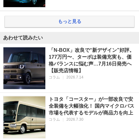
もっと見る
あわせて読みたい
「N-BOX」改良で“新デザイン”好評。
177万円〜、ターボは装備充実も、価
格バランスに悩む声…7月16日発売へ
【販売店情報】
コラム
|
2026.7.14
トヨタ「コースター」が一部改良で安
全装備を大幅強化！ 国内マイクロバス
市場を代表するモデルが商品力を向上
コラム
|
2026.7.30