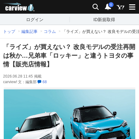
carview!
検索
通知
i
ログイン
ID新規取得
トップ
編集記事
コラム
「ライズ」が買えない？ 改良モデルの受
「ライズ」が買えない？ 改良モデルの受注再開
は秋か…兄弟車「ロッキー」と違うトヨタの事
情【販売店情報】
2026.06.28 11:45
掲載
carview! 文：編集部
68