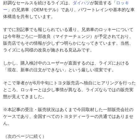
好調なセールスを続けるライズは、
ダイハツ
が製造する「
ロッキ
ー
」の兄弟車（OEMモデル）であり、パワートレインや基本的な車
体構造を共有しています。
すでに別記事でも報じられている通り、兄弟車のロッキーについて
は今年秋ごろに一部改良（マイナーチェンジ）が予定されており、
販売店でもその情報が少しずつ明らかになってきています。当然、
ライズにも同様の改良が施される見込みです。
しかし、購入検討中のユーザーが直面するのは、ライズにおける
「現在、新車の注文ができない」という厳しい現実です。
そこで筆者がが6月中旬にトヨタ販売店へ独自にヒアリングを行った
ところ、ロッキーとは少し事情が異なる、ライズならではの販売実
態が見えてきました。
※本記事の受注・販売状況はあくまで今回取材した一部販売会社の
ケースであり、全国すべてのトヨタディーラーの共通ではありませ
ん。
（次のページに続く）