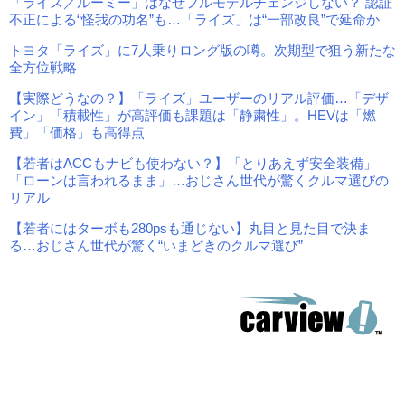
「ライズ／ルーミー」はなぜフルモデルチェンジしない？ 認証
不正による“怪我の功名”も…「ライズ」は“一部改良”で延命か
トヨタ「ライズ」に7人乗りロング版の噂。次期型で狙う新たな
全方位戦略
【実際どうなの？】「ライズ」ユーザーのリアル評価…「デザ
イン」「積載性」が高評価も課題は「静粛性」。HEVは「燃
費」「価格」も高得点
【若者はACCもナビも使わない？】「とりあえず安全装備」
「ローンは言われるまま」…おじさん世代が驚くクルマ選びの
リアル
【若者にはターボも280psも通じない】丸目と見た目で決ま
る…おじさん世代が驚く“いまどきのクルマ選び”