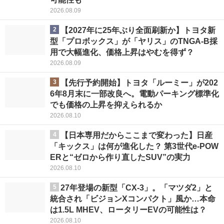
2026.08.09
2
【2027年に25年ぶり全面刷新か】トヨタ新
型「プロボックス」が「ヤリス」のTNGA-B採
用で大幅進化、価格上昇はやむを得ず？
2026.08.09
3
【先行予約開始】トヨタ「ルーミー」が202
6年8月末に一部改良へ。電動パーキング標準化
でも価格の上昇を抑えられるか
2026.08.10
4
【日本専用だからここまで変わった】日産
「キックス」は何が進化した？ 第3世代e-POW
ERと“ゼロから作り直したSUV”の実力
2026.08.10
5
27年登場の新型「CX-3」。「マツダ2」と
統合され「ビジョンXコンパクト」風か…本命
は1.5L MHEV、ロータリーEVの可能性は？
2026.08.10