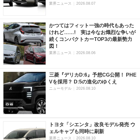
業界ニュース
|
2026.08.07
かつてはフィット一強の時代もあった
けれど……! 実は今なお熾烈な争いが
続くコンパクトカーTOP3の最新勢力
図！
業界ニュース
|
2026.08.06
三菱『デリカD:6』予想CG公開！ PHE
Vを採用？ D:5の進化のゆくえ
ニューモデル
|
2026.08.10
トヨタ「シエンタ」改良モデル発売 ウ
ェルキャブも同時に刷新
業界ニュース
|
2026.08.10