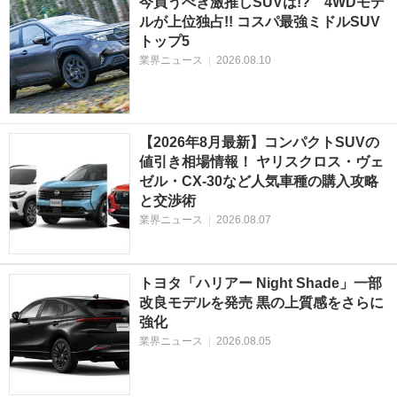
今買うべき激推しSUVは!? 4WDモデ
ルが上位独占!! コスパ最強ミドルSUV
トップ5
業界ニュース
|
2026.08.10
【2026年8月最新】コンパクトSUVの
値引き相場情報！ ヤリスクロス・ヴェ
ゼル・CX-30など人気車種の購入攻略
と交渉術
業界ニュース
|
2026.08.07
トヨタ「ハリアー Night Shade」一部
改良モデルを発売 黒の上質感をさらに
強化
業界ニュース
|
2026.08.05