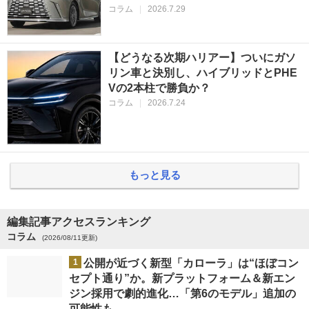
コラム
|
2026.7.29
【どうなる次期ハリアー】ついにガソ
リン車と決別し、ハイブリッドとPHE
Vの2本柱で勝負か？
コラム
|
2026.7.24
もっと見る
編集記事アクセスランキング
コラム
(2026/08/11更新)
1
公開が近づく新型「カローラ」は“ほぼコン
セプト通り”か。新プラットフォーム＆新エン
ジン採用で劇的進化…「第6のモデル」追加の
可能性も