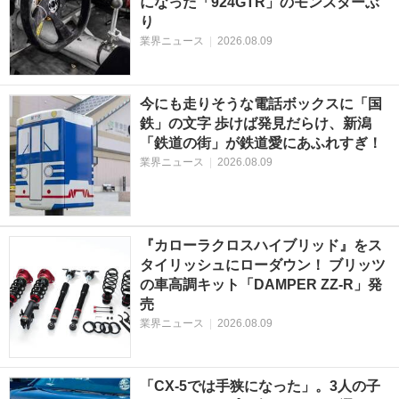
になった「924GTR」のモンスターぶ
り
業界ニュース
|
2026.08.09
今にも走りそうな電話ボックスに「国
鉄」の文字 歩けば発見だらけ、新潟
「鉄道の街」が鉄道愛にあふれすぎ！
業界ニュース
|
2026.08.09
『カローラクロスハイブリッド』をス
タイリッシュにローダウン！ ブリッツ
の車高調キット「DAMPER ZZ-R」発
売
業界ニュース
|
2026.08.09
「CX-5では手狭になった」。3人の子