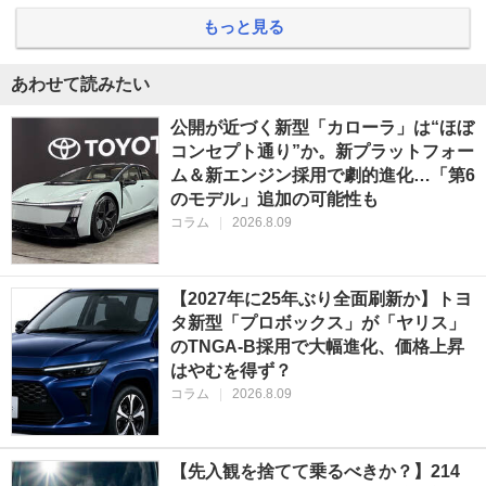
もっと見る
あわせて読みたい
公開が近づく新型「カローラ」は“ほぼ
コンセプト通り”か。新プラットフォー
ム＆新エンジン採用で劇的進化…「第6
のモデル」追加の可能性も
コラム
|
2026.8.09
【2027年に25年ぶり全面刷新か】トヨ
タ新型「プロボックス」が「ヤリス」
のTNGA-B採用で大幅進化、価格上昇
はやむを得ず？
コラム
|
2026.8.09
【先入観を捨てて乗るべきか？】214