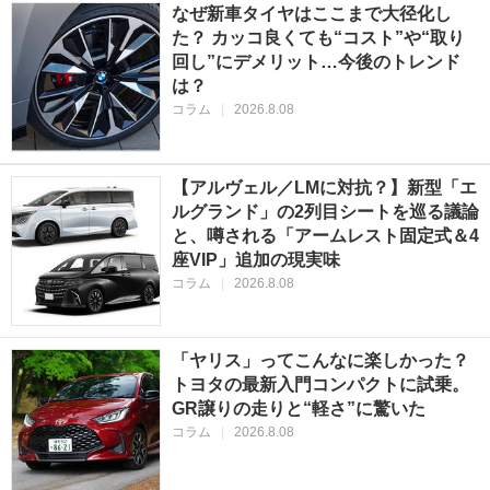
なぜ新車タイヤはここまで大径化し
た？ カッコ良くても“コスト”や“取り
回し”にデメリット…今後のトレンド
は？
コラム
|
2026.8.08
【アルヴェル／LMに対抗？】新型「エ
ルグランド」の2列目シートを巡る議論
と、噂される「アームレスト固定式＆4
座VIP」追加の現実味
コラム
|
2026.8.08
「ヤリス」ってこんなに楽しかった？
トヨタの最新入門コンパクトに試乗。
GR譲りの走りと“軽さ”に驚いた
コラム
|
2026.8.08