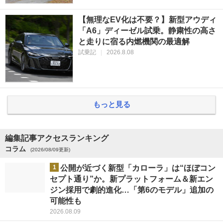
【無理なEV化は不要？】新型アウディ
「A6」ディーゼル試乗。静粛性の高さ
と走りに宿る内燃機関の最適解
試乗記
|
2026.8.08
もっと見る
編集記事アクセスランキング
コラム
(2026/08/09更新)
1
公開が近づく新型「カローラ」は“ほぼコン
セプト通り”か。新プラットフォーム＆新エン
ジン採用で劇的進化…「第6のモデル」追加の
可能性も
2026.08.09