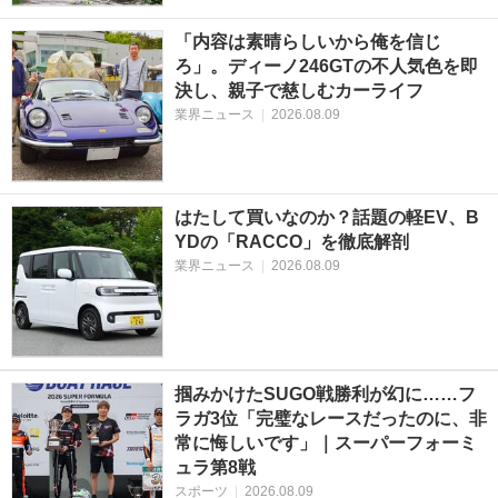
「内容は素晴らしいから俺を信じ
ろ」。ディーノ246GTの不人気色を即
決し、親子で慈しむカーライフ
業界ニュース
|
2026.08.09
はたして買いなのか？話題の軽EV、B
YDの「RACCO」を徹底解剖
業界ニュース
|
2026.08.09
掴みかけたSUGO戦勝利が幻に……フ
ラガ3位「完璧なレースだったのに、非
常に悔しいです」｜スーパーフォーミ
ュラ第8戦
スポーツ
|
2026.08.09