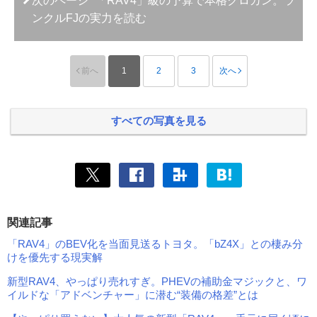
次のページ
「RAV4」級の予算で本格クロカン。ラ
ンクルFJの実力を読む
前へ
1
2
3
次へ
すべての写真を見る
関連記事
「RAV4」のBEV化を当面見送るトヨタ。「bZ4X」との棲み分
けを優先する現実解
新型RAV4、やっぱり売れすぎ。PHEVの補助金マジックと、ワ
イルドな「アドベンチャー」に潜む“装備の格差”とは