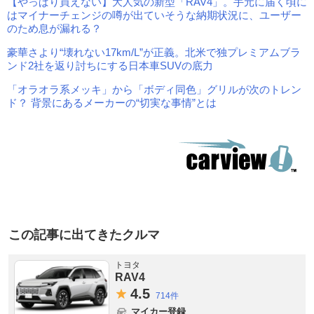
【やっぱり買えない】大人気の新型「RAV4」。手元に届く頃に
はマイナーチェンジの噂が出ていそうな納期状況に、ユーザー
のため息が漏れる？
豪華さより“壊れない17km/L”が正義。北米で独プレミアムブラ
ンド2社を返り討ちにする日本車SUVの底力
「オラオラ系メッキ」から「ボディ同色」グリルが次のトレン
ド？ 背景にあるメーカーの“切実な事情”とは
この記事に出てきたクルマ
トヨタ
RAV4
4.
5
714件
マイカー登録