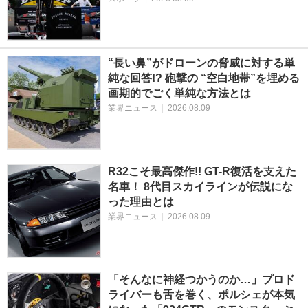
“長い鼻”がドローンの脅威に対する単
純な回答!? 砲撃の “空白地帯”を埋める
画期的でごく単純な方法とは
業界ニュース
|
2026.08.09
R32こそ最高傑作!! GT-R復活を支えた
名車！ 8代目スカイラインが伝説にな
った理由とは
業界ニュース
|
2026.08.09
「そんなに神経つかうのか…」プロド
ライバーも舌を巻く、ポルシェが本気