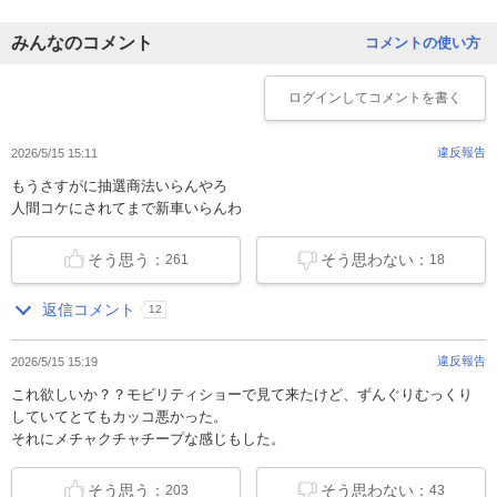
みんなのコメント
コメントの使い方
ログイン
してコメントを書く
違反報告
2026/5/15 15:11
もうさすがに抽選商法いらんやろ
人間コケにされてまで新車いらんわ
そう思う：
そう思わない：
261
18
返信コメント
12
違反報告
2026/5/15 15:19
これ欲しいか？？モビリティショーで見て来たけど、ずんぐりむっくり
していてとてもカッコ悪かった。
それにメチャクチャチープな感じもした。
そう思う：
そう思わない：
203
43