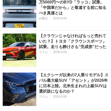
万5000円〜のBYD「ラッコ」試乗。
「中国車だから」と敬遠する前に知る
べき真価とは
試乗記
|
2026.8.09
【クラウンじゃなければもっと売れて
いた？】トヨタ「クラウンスポーツ」
試乗。走りも静けさも“完成形”だった
コラム
|
2026.8.09
【エクシーガ以来の7人乗りモデル】ス
バル最大級SUV「アセント」が2026年
に日本上陸。北米生まれの上級SUVは
選択肢になるのか？
コラム
|
2026.8.09