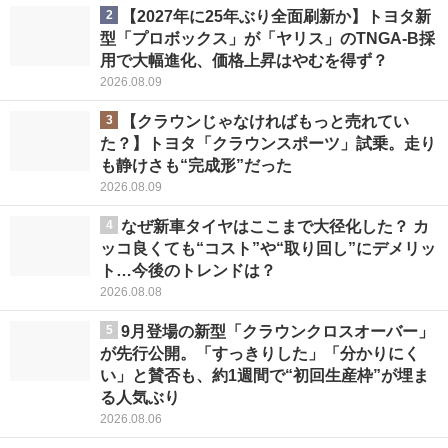
2
【2027年に25年ぶり全面刷新か】トヨタ新
型「プロボックス」が「ヤリス」のTNGA-B採
用で大幅進化、価格上昇はやむを得ず？
2026.08.09
3
【クラウンじゃなければもっと売れてい
た？】トヨタ「クラウンスポーツ」試乗。走り
も静けさも“完成形”だった
2026.08.09
4
なぜ新車タイヤはここまで大径化した？ カ
ッコ良くても“コスト”や“取り回し”にデメリッ
ト…今後のトレンドは？
2026.08.08
5
9月登場の新型「クラウンクロスオーバー」
が先行公開。「すっきりした」「分かりにく
い」と賛否も、約1週間で“初回生産枠”が埋ま
る人気ぶり
2026.08.06