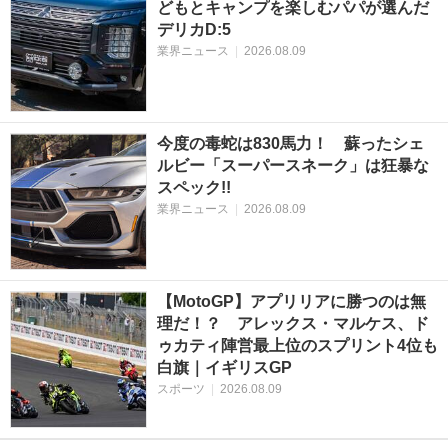
どもとキャンプを楽しむパパが選んだ
デリカD:5
業界ニュース
|
2026.08.09
今度の毒蛇は830馬力！ 蘇ったシェ
ルビー「スーパースネーク」は狂暴な
スペック!!
業界ニュース
|
2026.08.09
【MotoGP】アプリリアに勝つのは無
理だ！？ アレックス・マルケス、ド
ゥカティ陣営最上位のスプリント4位も
白旗｜イギリスGP
スポーツ
|
2026.08.09