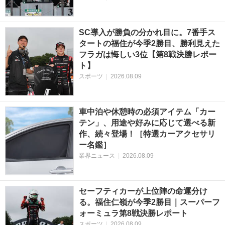
SC導入が勝負の分かれ目に。7番手ス
タートの福住が今季2勝目、勝利見えた
フラガは悔しい3位【第8戦決勝レポー
ト】
スポーツ
|
2026.08.09
車中泊や休憩時の必須アイテム「カー
テン」、用途や好みに応じて選べる新
作、続々登場！［特選カーアクセサリ
ー名鑑］
業界ニュース
|
2026.08.09
セーフティカーが上位陣の命運分け
る。福住仁嶺が今季2勝目｜スーパーフ
ォーミュラ第8戦決勝レポート
スポーツ
|
2026.08.09