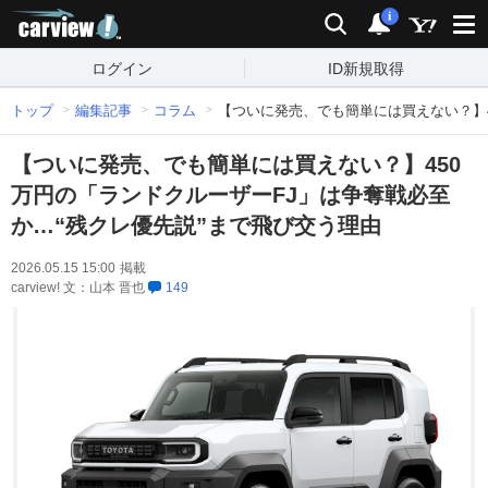
carview!
検索
通知
i
ログイン
ID新規取得
トップ
編集記事
コラム
【ついに発売、でも簡単には買えない？】4
【ついに発売、でも簡単には買えない？】450
万円の「ランドクルーザーFJ」は争奪戦必至
か…“残クレ優先説”まで飛び交う理由
2026.05.15 15:00
掲載
carview! 文：山本 晋也
149