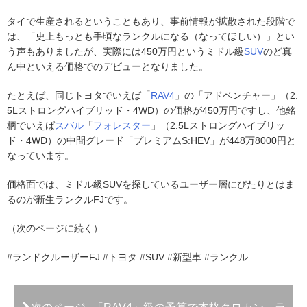
タイで生産されるということもあり、事前情報が拡散された段階で
は、「史上もっとも手頃なランクルになる（なってほしい）」とい
う声もありましたが、実際には450万円というミドル級
SUV
のど真
ん中といえる価格でのデビューとなりました。
たとえば、同じトヨタでいえば「
RAV4
」の「アドベンチャー」（2.
5Lストロングハイブリッド・4WD）の価格が450万円ですし、他銘
柄でいえば
スバル
「
フォレスター
」（2.5Lストロングハイブリッ
ド・4WD）の中間グレード「プレミアムS:HEV」が448万8000円と
なっています。
価格面では、ミドル級SUVを探しているユーザー層にぴたりとはま
るのが新生ランクルFJです。
（次のページに続く）
#ランドクルーザーFJ #トヨタ #SUV #新型車 #ランクル