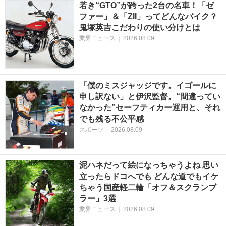
若き“GTO”が跨った2台の名車！「ゼ
ファー」＆「ZII」ってどんなバイク？
鬼塚英吉こだわりの使い分けとは
業界ニュース
|
2026.08.09
「僕のミスジャッジです。イゴールに
申し訳ない」と伊沢監督。“間違ってい
なかった”セーフティカー運用と、それ
でも残る不公平感
スポーツ
|
2026.08.09
泥ハネだって絵になっちゃうよね 思い
立ったらドコへでも どんな道でもイケ
ちゃう国産軽二輪「オフ＆スクランブ
ラー」3選
業界ニュース
|
2026.08.09