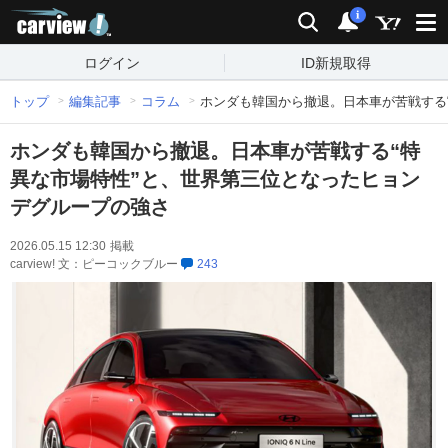
carview!
検索
通知
i
ログイン
ID新規取得
トップ
編集記事
コラム
ホンダも韓国から撤退。日本車が苦戦する
ホンダも韓国から撤退。日本車が苦戦する“特
異な市場特性”と、世界第三位となったヒョン
デグループの強さ
2026.05.15 12:30
掲載
carview! 文：ピーコックブルー
243