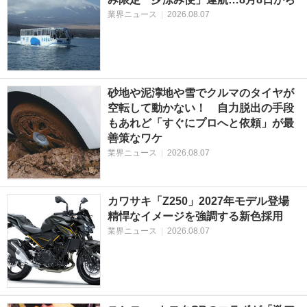
業界ニュース
|
2026.08.07
砂地や泥濘地や雪でクルマのタイヤが
空転して動かない！ 自力脱出の手段
もあれど「すぐにプロへと依頼」が最
善策なワケ
業界ニュース
|
2026.08.07
カワサキ「Z250」2027年モデル登場
精悍なイメージを強調する新色採用
業界ニュース
|
2026.08.07