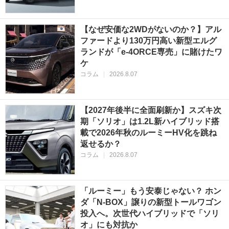
【なぜ安価な2WDがないのか？】アル
ファードより130万円高い新型エルグ
ランドが「e-4ORCE専売」に賭けたワ
ケ
コラム
|
2026.8.07
【2027年後半に全面刷新か】スズキ次
期「ソリオ」は1.2L新ハイブリッド搭
載で2026年秋のルーミーHV化を跳ね
返せるか？
コラム
|
2026.8.07
「ルーミー」もう安泰じゃない？ ホン
ダ「N-BOX」譲りの新型トールワゴン
投入へ。次世代ハイブリッドで「ソリ
オ」にも対抗か