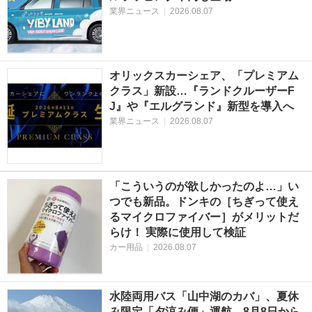
業界ニュース
|
2026.08.07
オリックスカーシェア、「プレミアム
クラス」新設…『ランドクルーザーF
J』や『エルグランド』新型を導入へ
業界ニュース
|
2026.08.07
「こういうのが欲しかったのよ…」い
つでも新品。ドンキの［ちぎって使え
るマイクロファイバー］がメリットだ
らけ！ 実際に使用して検証
カー用品
|
2026.08.07
水陸両用バス「山中湖のカバ」、夏休
み限定「夕涼み便」運航…8月8日から