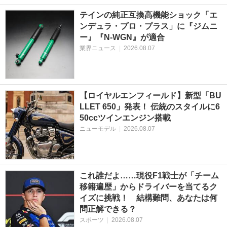
テインの純正互換高機能ショック「エ
ンデュラ・プロ・プラス」に『ジムニ
ー』『N-WGN』が適合
業界ニュース
|
2026.08.07
【ロイヤルエンフィールド】新型「BU
LLET 650」発表！ 伝統のスタイルに6
50ccツインエンジン搭載
ニューモデル
|
2026.08.07
これ誰だよ……現役F1戦士が「チーム
移籍遍歴」からドライバーを当てるク
イズに挑戦！ 結構難問、あなたは何
問正解できる？
スポーツ
|
2026.08.07