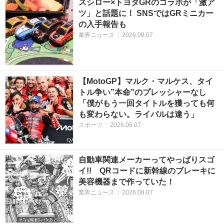
スシロー×トヨタGRのコラボが「激ア
ツ」と話題に！ SNSではGRミニカー
の入手報告も
業界ニュース
|
2026.08.07
【MotoGP】マルク・マルケス、タイ
トル争い”本命”のプレッシャーなし
「僕がもう一回タイトルを獲っても何
も変わらない。ライバルは違う」
スポーツ
|
2026.08.07
自動車関連メーカーってやっぱりスゴ
イ!! QRコードに新幹線のブレーキに
美容機器まで作っていた！
業界ニュース
|
2026.08.07