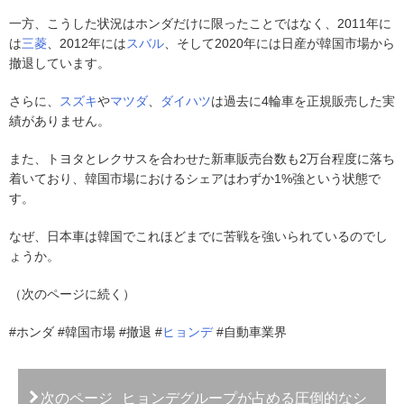
一方、こうした状況はホンダだけに限ったことではなく、2011年に
は
三菱
、2012年には
スバル
、そして2020年には日産が韓国市場から
撤退しています。
さらに、
スズキ
や
マツダ
、
ダイハツ
は過去に4輪車を正規販売した実
績がありません。
また、トヨタとレクサスを合わせた新車販売台数も2万台程度に落ち
着いており、韓国市場におけるシェアはわずか1%強という状態で
す。
なぜ、日本車は韓国でこれほどまでに苦戦を強いられているのでし
ょうか。
（次のページに続く）
#ホンダ #韓国市場 #撤退 #
ヒョンデ
#自動車業界
次のページ
ヒョンデグループが占める圧倒的なシ