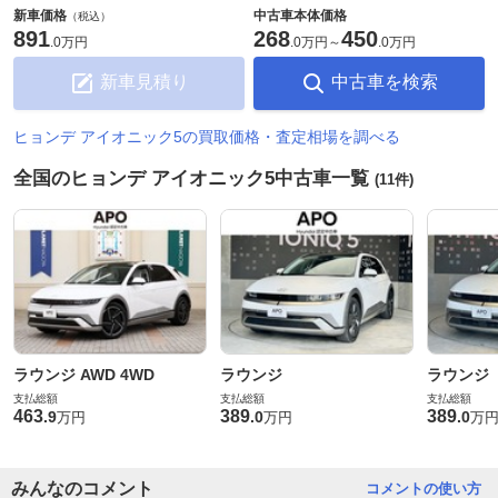
新車価格
中古車本体価格
（税込）
891
268
450
.
0万円
.
0万円
～
.
0万円
新車見積り
中古車を検索
ヒョンデ アイオニック5の買取価格・査定相場を調べる
全国のヒョンデ アイオニック5中古車一覧
(11件)
ラウンジ AWD 4WD
ラウンジ
ラウンジ
支払総額
支払総額
支払総額
463
389
389
.
9
.
0
.
0
万円
万円
万
みんなのコメント
コメントの使い方