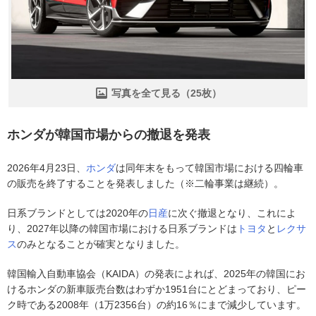
写真を全て見る（25枚）
ホンダが韓国市場からの撤退を発表
2026年4月23日、
ホンダ
は同年末をもって韓国市場における四輪車
の販売を終了することを発表しました（※二輪事業は継続）。
日系ブランドとしては2020年の
日産
に次ぐ撤退となり、これによ
り、2027年以降の韓国市場における日系ブランドは
トヨタ
と
レクサ
ス
のみとなることが確実となりました。
韓国輸入自動車協会（KAIDA）の発表によれば、2025年の韓国にお
けるホンダの新車販売台数はわずか1951台にとどまっており、ピー
ク時である2008年（1万2356台）の約16％にまで減少しています。