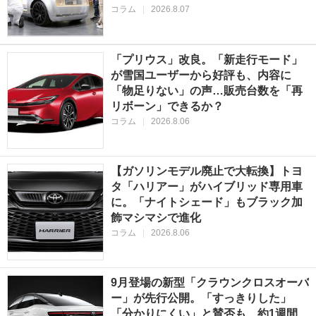
コラム
|
2026.8.07
「プリウス」改良。「新走行モード」
が雪国ユーザーから好評も、内容に
「物足りない」の声…販売台数を「再
リボーン」できるか？
コラム
|
2026.8.06
【ガソリンモデル廃止で大転換】トヨ
タ「ハリアー」がハイブリッド専用車
に。「ナイトシェード」もブラック加
飾マシマシで進化
コラム
|
2026.8.06
9月登場の新型「クラウンクロスオーバ
ー」が先行公開。「すっきりした」
「分かりにくい」と賛否も、約1週間