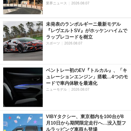
業界ニュース
|
2026.08.07
未発表のランボルギーニ最新モデル
『レヴエルトSV』がホッケンハイムで
ラップレコードを樹立
スポーツ
|
2026.08.07
ベントレー初のEV『トルカル』、「キ
ュレーションエンジン」搭載…4つのモ
ードで車内体験を最適化
ニューモデル
|
2026.08.07
VIBYタクシー、東京都内を100台が8
月10日から期間限定走行へ…没入型フ
ルラッピング車両も登場