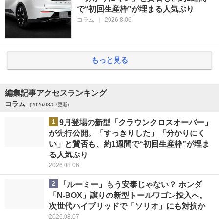
で“初回生産枠”が埋まる人気ぶり
コラム
|
2026.8.06
もっと見る
編集記事アクセスランキング
コラム
(2026/08/07更新)
1
9月登場の新型「クラウンクロスオーバー」
が先行公開。「すっきりした」「分かりにく
い」と賛否も、約1週間で“初回生産枠”が埋ま
る人気ぶり
2026.08.06
2
「ルーミー」もう安泰じゃない？ ホンダ
「N-BOX」譲りの新型トールワゴン投入へ。
次世代ハイブリッドで「ソリオ」にも対抗か
2026.08.07