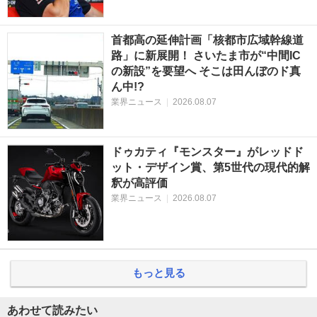
首都高の延伸計画「核都市広域幹線道
路」に新展開！ さいたま市が“中間IC
の新設”を要望へ そこは田んぼのド真
ん中!?
業界ニュース
|
2026.08.07
ドゥカティ『モンスター』がレッドド
ット・デザイン賞、第5世代の現代的解
釈が高評価
業界ニュース
|
2026.08.07
もっと見る
あわせて読みたい