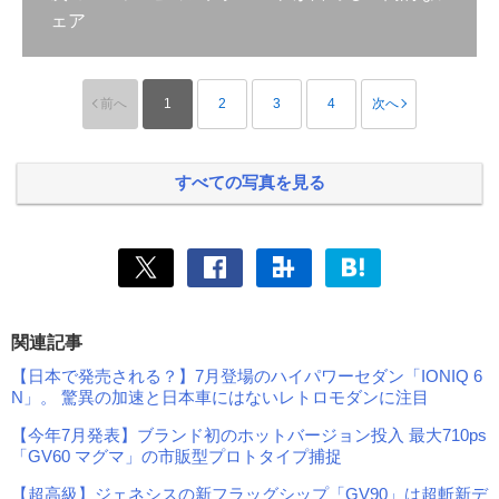
ェア
前へ
1
2
3
4
次へ
すべての写真を見る
関連記事
【日本で発売される？】7月登場のハイパワーセダン「IONIQ 6
N」。 驚異の加速と日本車にはないレトロモダンに注目
【今年7月発表】ブランド初のホットバージョン投入 最大710ps
「GV60 マグマ」の市販型プロトタイプ捕捉
【超高級】ジェネシスの新フラッグシップ「GV90」は超斬新デ