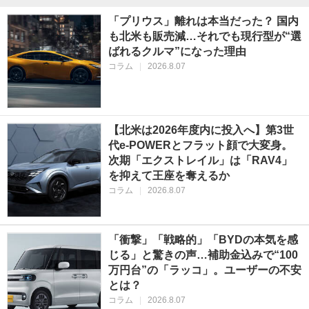
「プリウス」離れは本当だった？ 国内
も北米も販売減…それでも現行型が“選
ばれるクルマ”になった理由
コラム
|
2026.8.07
【北米は2026年度内に投入へ】第3世
代e-POWERとフラット顔で大変身。
次期「エクストレイル」は「RAV4」
を抑えて王座を奪えるか
コラム
|
2026.8.07
「衝撃」「戦略的」「BYDの本気を感
じる」と驚きの声…補助金込みで“100
万円台”の「ラッコ」。ユーザーの不安
とは？
コラム
|
2026.8.07