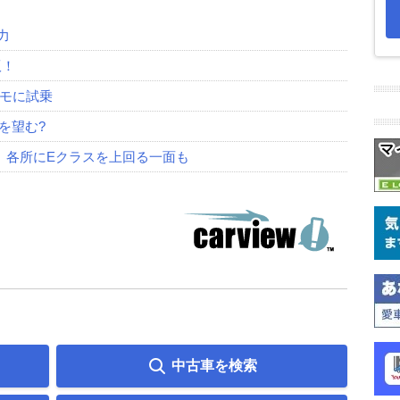
力
版！
スモに試乗
を望む?
乗。各所にEクラスを上回る一面も
中古車を検索