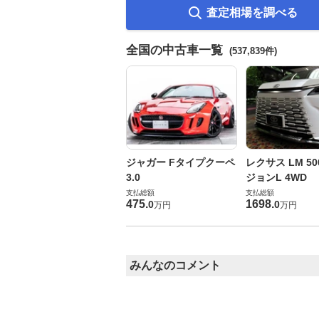
査定相場を調べる
全国の中古車一覧
(537,839件)
ジャガー Fタイプクーペ
レクサス LM 50
3.0
ジョンL 4WD
支払総額
支払総額
475
.
1698
.
0
0
万円
万円
みんなのコメント