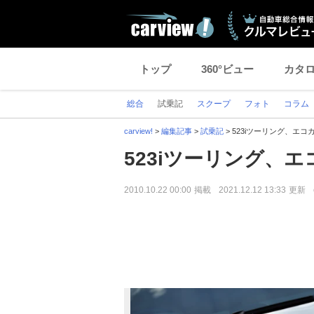
トップ
360°ビュー
カタ
総合
試乗記
スクープ
フォト
コラム
carview!
>
編集記事
>
試乗記
>
523iツーリング、エコ
523iツーリング、エ
2010.10.22 00:00
掲載
2021.12.12 13:33
更新