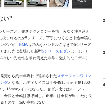
全27枚
ない”
シリーズと、先進テクノロジーを惜しみなく注ぎ込ん
に挟まれるのが5シリーズ。下手につくると中途半端な
ニングだが、
BMW
は巧みなハンドルさばきで5シリーズ
ひとあし先に登場した新型
5シリーズセダン
は、3シリー
ズのもつ先進性を兼ね備えた非常に魅力的なモデルに
の発売から約半年遅れで追加された
ステーションワゴン
リング
となる。ボディサイズは全長4915mm×全幅1860×
m長く、15mmワイドになった。セダン比ではルーフレー
、全長と全幅はほぼ同じ。正確には全長が5mmだけ長
よるもので、深い意味はない。