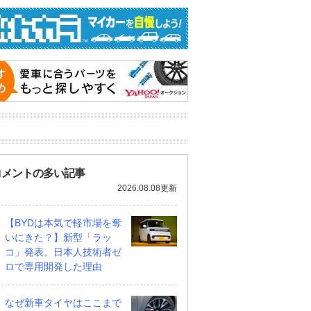
ツ ムーヴキャン
アストンマーティン V8
ホンダ NSX 3.0
60 ストライプス
ヴァンテージ スポーツ
支払総額
コメントの多い記事
898
.
0
万円
シフト
支払総額
2026.08.08更新
589
.
0
万円
万円
【BYDは本気で軽市場を奪
いにきた？】新型「ラッ
コ」発表。日本人技術者ゼ
ロで専用開発した理由
なぜ新車タイヤはここまで