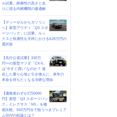
ル試乗。静粛性の高さと走
りに宿る内燃機関の最適解
【ディーゼルからガソリン
へ】新型アウディ「Q3 スポ
ーツバック」に試乗。ルッ
クスと快適性を天秤にかける628万円の
選択肢
【先行公道試乗】330万
円〜の新型マツダ「CX-5」
は“今すぐ買い”なのか？ 進
化した乗り心地と引き換えに、来年の
本命を待ちたくなる冷静な理由
【価格差わずか2万6000
円】新型「Q3 スポーツバッ
ク」とレクサス「NX」を徹
底比較。550万円台で狙うべきプレミア
ムSUVの結論とは？