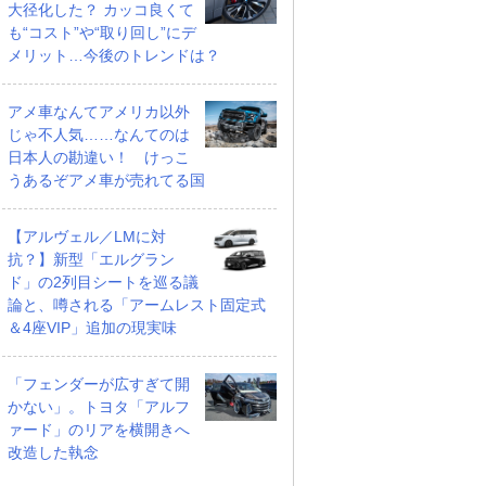
大径化した？ カッコ良くて
も“コスト”や“取り回し”にデ
メリット…今後のトレンドは？
アメ車なんてアメリカ以外
じゃ不人気……なんてのは
日本人の勘違い！ けっこ
うあるぞアメ車が売れてる国
【アルヴェル／LMに対
抗？】新型「エルグラン
ド」の2列目シートを巡る議
論と、噂される「アームレスト固定式
＆4座VIP」追加の現実味
「フェンダーが広すぎて開
かない」。トヨタ「アルフ
ァード」のリアを横開きへ
改造した執念