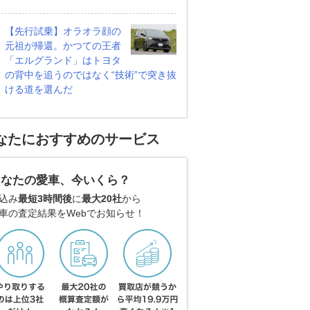
【先行試乗】オラオラ顔の
元祖が帰還。かつての王者
「エルグランド」はトヨタ
の背中を追うのではなく“技術”で突き抜
ける道を選んだ
なたにおすすめのサービス
あなたの愛車、今いくら？
込み
最短3時間後
に
最大20社
から
車の査定結果をWebでお知らせ！