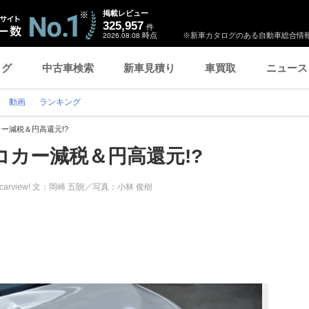
掲載レビュー
325,957
件
時点
※新車カタログのある自動車総合情報
2026.08.08
ログ
中古車検索
新車見積り
車買取
ニュース
動画
ランキング
カー減税＆円高還元!?
コカー減税＆円高還元!?
carview! 文：岡崎 五朗／写真：小林 俊樹