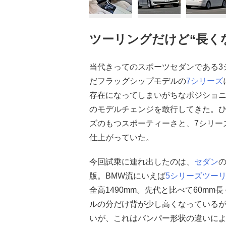
ツーリングだけど“長く
当代きってのスポーツセダンである3
だフラッグシップモデルの
7シリーズ
存在になってしまいがちなポジショ
のモデルチェンジを敢行してきた。
ズのもつスポーティーさと、7シリー
仕上がっていた。
今回試乗に連れ出したのは、
セダン
版。BMW流にいえば
5シリーズツー
全高1490mm。先代と比べて60m
ルの分だけ背が少し高くなっているが
いが、これはバンパー形状の違いに