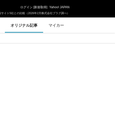
ログイン
[
新規取得
]
Yahoo! JAPAN
サイト5社との比較（2026年2月株式会社プラグ調べ）
オリジナル記事
マイカー