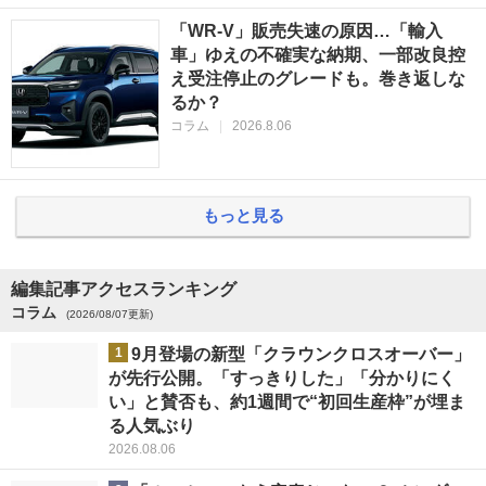
「WR-V」販売失速の原因…「輸入
車」ゆえの不確実な納期、一部改良控
え受注停止のグレードも。巻き返しな
るか？
コラム
|
2026.8.06
もっと見る
編集記事アクセスランキング
コラム
(2026/08/07更新)
1
9月登場の新型「クラウンクロスオーバー」
が先行公開。「すっきりした」「分かりにく
い」と賛否も、約1週間で“初回生産枠”が埋ま
る人気ぶり
2026.08.06