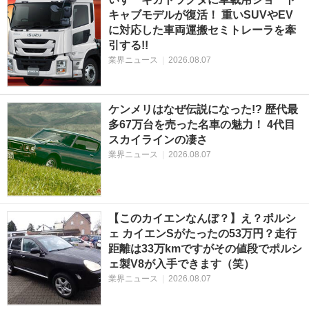
キャブモデルが復活！ 重いSUVやEV
に対応した車両運搬セミトレーラを牽
引する!!
業界ニュース
|
2026.08.07
ケンメリはなぜ伝説になった!? 歴代最
多67万台を売った名車の魅力！ 4代目
スカイラインの凄さ
業界ニュース
|
2026.08.07
【このカイエンなんぼ？】え？ポルシ
ェ カイエンSがたったの53万円？走行
距離は33万kmですがその値段でポルシ
ェ製V8が入手できます（笑）
業界ニュース
|
2026.08.07