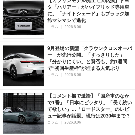
【ガソリンモデル廃止で大転換】トヨ
タ「ハリアー」がハイブリッド専用車
に。「ナイトシェード」もブラック加
飾マシマシで進化
コラム
|
2026.8.06
9月登場の新型「クラウンクロスオーバ
ー」が先行公開。「すっきりした」
「分かりにくい」と賛否も、約1週間
で“初回生産枠”が埋まる人気ぶり
コラム
|
2026.8.06
【コメント欄で激論】「国産車のなか
で1番」「日本にピッタリ」「長く続い
て欲しい」…「ロードスター」のレビ
ュー記事が話題。現行は2030年まで？
コラム
|
2026.8.06