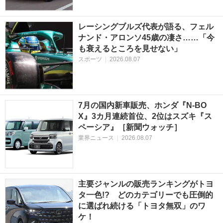
レーシングブルズ代表が語る、フェル
ナンド・アロンソ45歳の凄さ……「今
も衰えるところを見せない」
スポーツ
|
2026.08.07
7月の国内新車販売、ホンダ『N-BO
X』3カ月連続首位、2位はスズキ『ス
ペーシア』［新聞ウォッチ］
業界ニュース
|
2026.08.07
主要ジャンルの販売ランキングがトヨ
タ一色!? どのカテゴリーでも圧倒的
に選ばれ続ける「トヨタ無双」のワ
ケ！