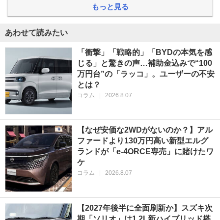
もっと見る
あわせて読みたい
「衝撃」「戦略的」「BYDの本気を感
じる」と驚きの声…補助金込みで“100
万円台”の「ラッコ」。ユーザーの不安
とは？
コラム
|
2026.8.07
【なぜ安価な2WDがないのか？】アル
ファードより130万円高い新型エルグ
ランドが「e-4ORCE専売」に賭けたワ
ケ
コラム
|
2026.8.07
【2027年後半に全面刷新か】スズキ次
期「ソリオ」は1.2L新ハイブリッド搭