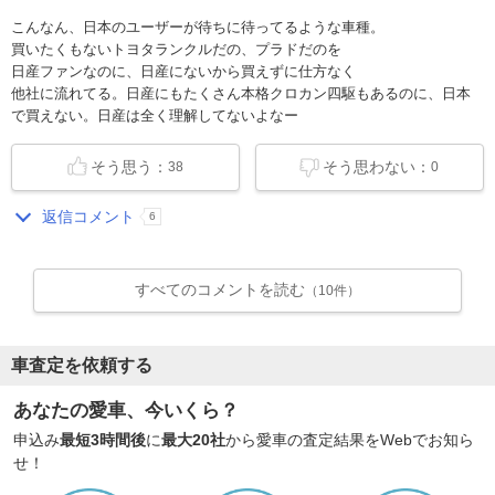
こんなん、日本のユーザーが待ちに待ってるような車種。
買いたくもないトヨタランクルだの、プラドだのを
日産ファンなのに、日産にないから買えずに仕方なく
他社に流れてる。日産にもたくさん本格クロカン四駆もあるのに、日本
で買えない。日産は全く理解してないよなー
そう思う：
そう思わない：
38
0
返信コメント
6
すべてのコメントを読む
（10件）
車査定を依頼する
あなたの愛車、今いくら？
申込み
最短3時間後
に
最大20社
から愛車の査定結果をWebでお知ら
せ！