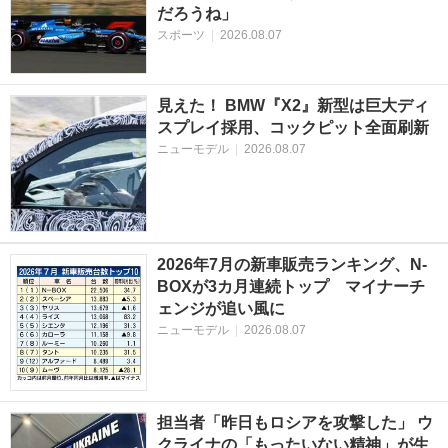
だろうね」
スポーツ
|
2026.08.07
見えた！ BMW『X2』新型は巨大ディ
スプレイ採用、コックピット全面刷新
ニューモデル
|
2026.08.07
2026年7月の新車販売ランキング、N-
BOXが3カ月連続トップ マイナーチ
ェンジが追い風に
ニューモデル
|
2026.08.07
担当者「昨日もロシアを攻撃した」 ウ
クライナの「もったいない精神」が生