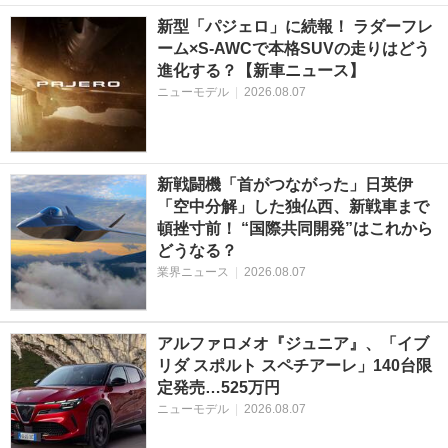
新型「パジェロ」に続報！ ラダーフレ
ーム×S-AWCで本格SUVの走りはどう
進化する？【新車ニュース】
ニューモデル
|
2026.08.07
新戦闘機「首がつながった」日英伊
「空中分解」した独仏西、新戦車まで
頓挫寸前！ “国際共同開発”はこれから
どうなる？
業界ニュース
|
2026.08.07
アルファロメオ『ジュニア』、「イブ
リダ スポルト スペチアーレ」140台限
定発売…525万円
ニューモデル
|
2026.08.07