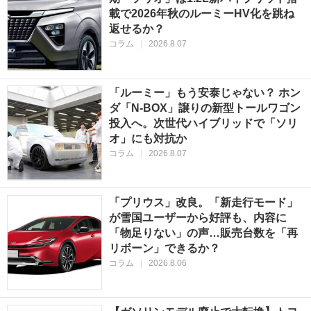
載で2026年秋のルーミーHV化を跳ね
返せるか？
コラム
|
2026.8.07
「ルーミー」もう安泰じゃない？ ホン
ダ「N-BOX」譲りの新型トールワゴン
投入へ。次世代ハイブリッドで「ソリ
オ」にも対抗か
コラム
|
2026.8.07
「プリウス」改良。「新走行モード」
が雪国ユーザーから好評も、内容に
「物足りない」の声…販売台数を「再
リボーン」できるか？
コラム
|
2026.8.06