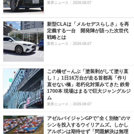
業界ニュース
|
2026.08.07
新型CLAは「メルセデスらしさ」を再
定義する一台 開発陣が語った次世代
戦略とは
業界ニュース
|
2026.08.07
この橋ぜ～んぶ「塗装剥がして塗り直
し！」1日16万台が走る首都高「作り
直せない橋」老朽化対策みてきた 鉄骨
1700本 現場はまるで巨大ジャングルジ
ム
業界ニュース
|
2026.08.07
アゼルバイジャンGPで”全く別物”のマ
シンを投入するウイリアムズ。しかし
アルボンは期待せず「問題解決は無理