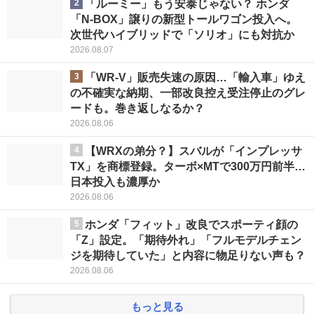
2
「ルーミー」もう安泰じゃない？ ホンダ
「N-BOX」譲りの新型トールワゴン投入へ。
次世代ハイブリッドで「ソリオ」にも対抗か
2026.08.07
3
「WR-V」販売失速の原因…「輸入車」ゆえ
の不確実な納期、一部改良控え受注停止のグレ
ードも。巻き返しなるか？
2026.08.06
4
【WRXの弟分？】スバルが「インプレッサ
TX」を商標登録。ターボ×MTで300万円前半…
日本投入も濃厚か
2026.08.06
5
ホンダ「フィット」改良でスポーティ顔の
「Z」設定。「期待外れ」「フルモデルチェン
ジを期待していた」と内容に物足りない声も？
2026.08.06
もっと見る