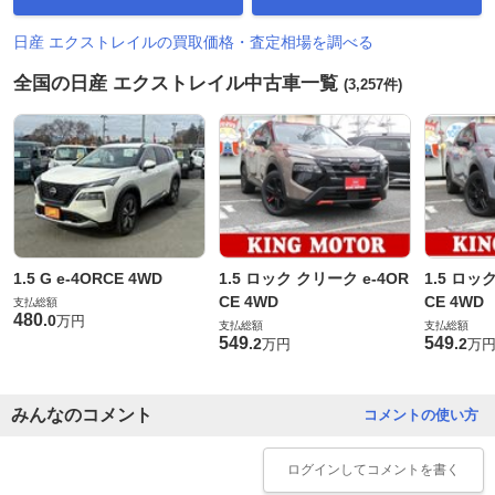
日産 エクストレイルの買取価格・査定相場を調べる
全国の日産 エクストレイル中古車一覧
(3,257件)
1.5 G e-4ORCE 4WD
1.5 ロック クリーク e-4OR
1.5 ロッ
CE 4WD
CE 4WD
支払総額
480
.
0
万円
支払総額
支払総額
549
549
.
2
.
2
万円
万
みんなのコメント
コメントの使い方
ログイン
してコメントを書く