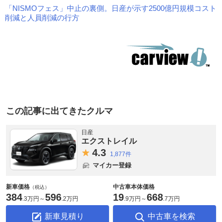
「NISMOフェス」中止の裏側。日産が示す2500億円規模コスト
削減と人員削減の行方
この記事に出てきたクルマ
日産
エクストレイル
4.
3
1,877件
マイカー登録
新車価格
中古車本体価格
（税込）
384
596
19
668
.
3万円
～
.
2万円
.
9万円
～
.
7万円
新車見積り
中古車を検索