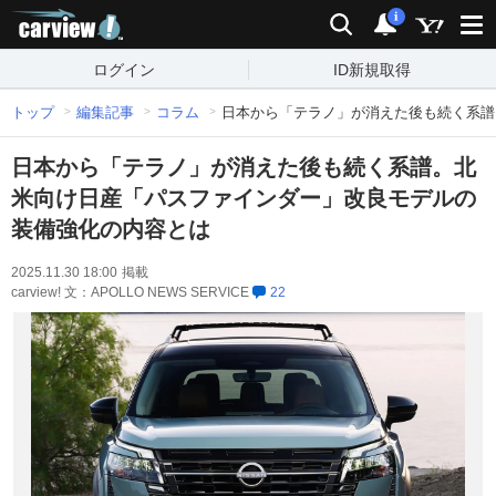
carview!
検索
通知
i
ログイン
ID新規取得
トップ
編集記事
コラム
日本から「テラノ」が消えた後も続く系譜
日本から「テラノ」が消えた後も続く系譜。北
米向け日産「パスファインダー」改良モデルの
装備強化の内容とは
2025.11.30 18:00
掲載
carview! 文：APOLLO NEWS SERVICE
22