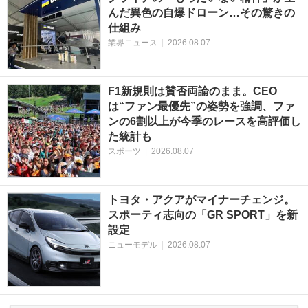
んだ異色の自爆ドローン…その驚きの
仕組み
業界ニュース
|
2026.08.07
F1新規則は賛否両論のまま。CEO
は“ファン最優先”の姿勢を強調、ファ
ンの6割以上が今季のレースを高評価し
た統計も
スポーツ
|
2026.08.07
トヨタ・アクアがマイナーチェンジ。
スポーティ志向の「GR SPORT」を新
設定
ニューモデル
|
2026.08.07